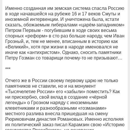
Именно созданная им земская система спасла Россию
в ходе начавшейся на рубеже 16 и 17 веков Смуты и
иноземной интервенции. И уничтожена была, кстати
сказать, обожаемым либералами «царём-западником»
Петром Первым - погубившим в ходе своих весьма
спорных «реформ» в сто раз больше народу, чем Иван
Грозный, и, тем не менее, вписанным в историю как
«Великий», хотя при жизни в народе именовался не
иначе как «антихристом». Однако, сносить памятники
Петру Гозман со товарищи почему-то не призывают…
***
Отчего же в России своему первому царю не только
памятников не ставили, но и на монумент
«Тысячелетие России» его «забыли» поместить? Как
ни прискорбно, свой вклад в создание «чёрной
легенды» о Грозном наряду с иноземными
клеветниками и разнообразными «гозманами»
местного разлива внесла пришедшая на смену
Рюриковичам династия Романовых. Именно исполняя
их политический заказ писал Карамзин свою «Историю