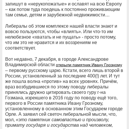
запишут в «нерукопожатые» и ославят на всю Европу
– как потом туда поедешь к постоянно проживающим
там семье, детям и зарубежной недвижимости…
Либералы об этом комплексе нашей власти знают и
вовсю пользуются, чтобы «влиять». Или что-то им
нелюбезное «хватать и не пущать» - просто потому,
что им это не нравится и их воззрениям не
соответствует.
Вот недавно, 7 декабря, в городе Александрове
Владимирской области
открыли памятник Ивану Грозному
– первому русскому царю. Кстати, всего лишь второй в
России, установленный за последние 400(!) лет. И тут
же пошла волна «против» на всех уровнях. Причём,
враз возбудившиеся по этому поводу либералы
принялись дружно цитировать своего гуру г-на
Гозмана, изрекшего в 2016 году по поводу ещё того,
первого в России памятника Ивану Грозному,
установленному в основанном этим Государем городе
Орле. А заявил сей светоч либеральной мысли, что,
мол,
«это памятник самовластью и произволу,
примату государя и государства над человеком,