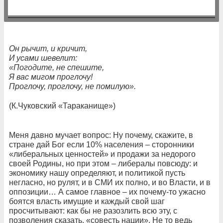
Он рычит, и кричит,
И усами шевелит:
«Погодите, не спешите,
Я вас мигом проглочу!
Проглочу, проглочу, не помилую».
(К.Чуковский «Тараканище»)
Меня давно мучает вопрос: Ну почему, скажите, в
стране дай Бог если 10% населения – сторонники
«либеральных ценностей» и продажи за недорого
своей Родины, но при этом – либералы повсюду: и
экономику нашу определяют, и политикой пусть
негласно, но рулят, и в СМИ их полно, и во Власти, и в
оппозиции… А самое главное – их почему-то ужасно
боятся власть имущие и каждый свой шаг
просчитывают: как бы не разозлить всю эту, с
позволения сказать, «совесть нации». Не то ведь