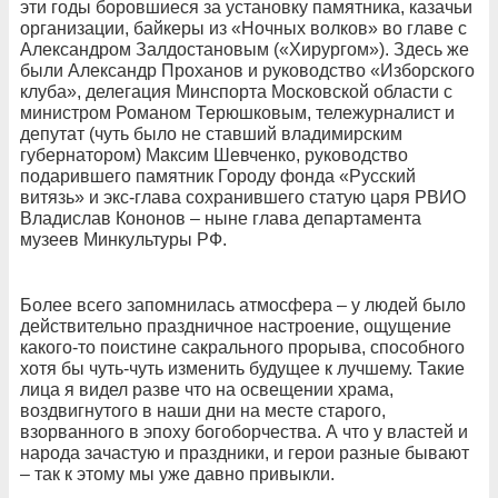
эти годы боровшиеся за установку памятника, казачьи
организации, байкеры из «Ночных волков» во главе с
Александром Залдостановым («Хирургом»). Здесь же
были Александр Проханов и руководство «Изборского
клуба», делегация Минспорта Московской области с
министром Романом Терюшковым, тележурналист и
депутат (чуть было не ставший владимирским
губернатором) Максим Шевченко, руководство
подарившего памятник Городу фонда «Русский
витязь» и экс-глава сохранившего статую царя РВИО
Владислав Кононов – ныне глава департамента
музеев Минкультуры РФ.
Более всего запомнилась атмосфера – у людей было
действительно праздничное настроение, ощущение
какого-то поистине сакрального прорыва, способного
хотя бы чуть-чуть изменить будущее к лучшему. Такие
лица я видел разве что на освещении храма,
воздвигнутого в наши дни на месте старого,
взорванного в эпоху богоборчества. А что у властей и
народа зачастую и праздники, и герои разные бывают
– так к этому мы уже давно привыкли.