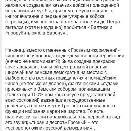
является создателем казачьих войск и полноценной
пограничной службы, при нём на Руси появилось
книгопечатание и первые регулярные войска
(стрельцы), именно он за полтора столетия до Петра
пытался (хотя и неудачно) пробиться к Балтике и
«прорубить окно в Европу»…
Наконец, вместо отменённых Грозным «кормлений»
чиновников и воевод с подведомственной территории
(ничего не напоминает?!) была создана прекрасно
сочетавшаяся с сильной центральной властью
широчайшая земская демократия на местах: с
выборностью местных гражданских и полицейских
чинов (не только из дворян), фактическими «судами
присяжных» и Земским собором, принимавшим
(только при 100%-ном консенсусе представителей
всех сословий!) важнейшие государственные
решения, а после смерти Грозного выполнявшего
функции избрания царей на царство. То есть,
фактически, как ни парадоксально на первый взгляд
это звучит, «тиран и деспот» Грозный – это
«основоположник русской демократии»…