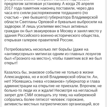
предлогом затягивая установку. А когда 26 апреля
2017 года памятник наконец поставили, через два
часа его сняли распоряжением тогдашнего (по
счастью – уже бывшего) губернатора Владимирской
области Светланы Орловой и буквально выбросили на
задворки. И лишь усилиями местных активных
граждан он был эвакуирован в Москву и занял место у
здания Российского военно-исторического общества,
открывая галерею правителей России.
Потребовались несколько лет борьбы (даже на
«антимусорных» митингах одним из главных лозунгов
был «Грозного на место»), чтобы памятник всё же был
открыт!
Казалось бы, знаковое событие не только в жизни
Александрова, но и всей Владимирской области. Ан,
нет! Убоявшись гнева «гозманов» губернатор и глава
администрации на открытие не приехали. Впрочем, не
больно-то люди их и ждали! Несмотря на негласный
запрет для СМИ освещать эту тему, на набережной
собрались более пятисот человек: горожане,
активисты местных патриотических организаций, все