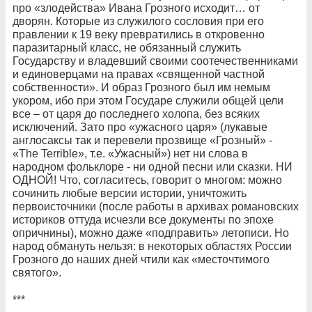
про «злодейства» Ивана Грозного исходит… от
дворян. Которые из служилого сословия при его
правлении к 19 веку превратились в откровенно
паразитарный класс, не обязанный служить
Государству и владевший своими соотечественниками
и единоверцами на правах «священной частной
собственности». И образ Грозного был им немым
укором, ибо при этом Государе служили общей цели
все – от царя до последнего холопа, без всяких
исключений. Зато про «ужасного царя» (лукавые
англосаксы так и перевели прозвище «Грозный» -
«The Terrible», т.е. «Ужасный») нет ни слова в
народном фольклоре - ни одной песни или сказки. НИ
ОДНОЙ! Что, согласитесь, говорит о многом: можно
сочинить любые версии истории, уничтожить
первоисточники (после работы в архивах романовских
историков оттуда исчезли все документы по эпохе
опричнины), можно даже «подправить» летописи. Но
народ обмануть нельзя: в некоторых областях России
Грозного до наших дней чтили как «месточтимого
святого».
***