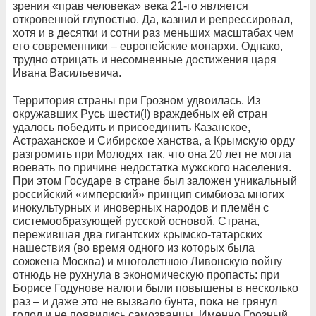
зрения «прав человека» века 21-го является
откровенной глупостью. Да, казнил и репрессировал,
хотя и в десятки и сотни раз меньших масштабах чем
его современники – европейские монархи. Однако,
трудно отрицать и несомненные достижения царя
Ивана Васильевича.
Территория страны при Грозном удвоилась. Из
окружавших Русь шести(!) враждебных ей стран
удалось победить и присоединить Казанское,
Астраханское и Сибирское ханства, а Крымскую орду
разгромить при Молодях так, что она 20 лет не могла
воевать по причине недостатка мужского населения.
При этом Государе в стране был заложен уникальный
российский «имперский» принцип симбиоза многих
инокультурных и иноверных народов и племён с
системообразующей русской основой. Страна,
пережившая два гигантских крымско-татарских
нашествия (во время одного из которых была
сожжена Москва) и многолетнюю Ливонскую войну
отнюдь не рухнула в экономическую пропасть: при
Борисе Годунове налоги были повышены в несколько
раз – и даже это не вызвало бунта, пока не грянул
голод и не появились самозванцы. Именно Грозный