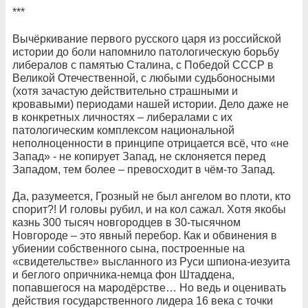
***
Вычёркивание первого русского царя из российской
истории до боли напомнило патологическую борьбу
либералов с памятью Сталина, с Победой СССР в
Великой Отечественной, с любыми судьбоносными
(хотя зачастую действительно страшными и
кровавыми) периодами нашей истории. Дело даже не
в конкретных личностях – либералами с их
патологическим комплексом национальной
неполноценности в принципе отрицается всё, что «не
Запад» - не копирует Запад, не склоняется перед
Западом, тем более – превосходит в чём-то Запад.
Да, разумеется, Грозный не был ангелом во плоти, кто
спорит?! И головы рубил, и на кол сажал. Хотя якобы
казнь 300 тысяч новгородцев в 30-тысячном
Новгороде – это явный перебор. Как и обвинения в
убиении собственного сына, построенные на
«свидетельстве» высланного из Руси шпиона-иезуита
и беглого опричника-немца фон Штаддена,
попавшегося на мародёрстве… Но ведь и оценивать
действия государственного лидера 16 века с точки