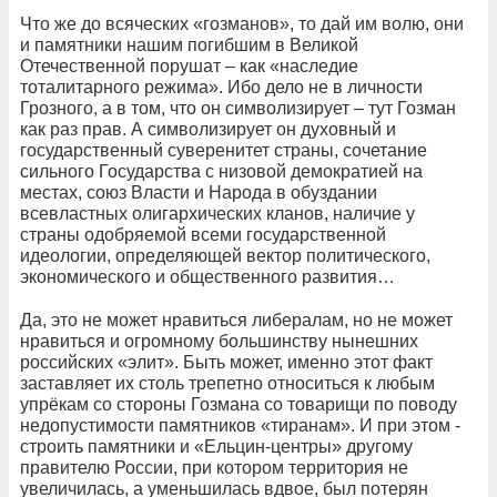
Что же до всяческих «гозманов», то дай им волю, они
и памятники нашим погибшим в Великой
Отечественной порушат – как «наследие
тоталитарного режима». Ибо дело не в личности
Грозного, а в том, что он символизирует – тут Гозман
как раз прав. А символизирует он духовный и
государственный суверенитет страны, сочетание
сильного Государства с низовой демократией на
местах, союз Власти и Народа в обуздании
всевластных олигархических кланов, наличие у
страны одобряемой всеми государственной
идеологии, определяющей вектор политического,
экономического и общественного развития…
Да, это не может нравиться либералам, но не может
нравиться и огромному большинству нынешних
российских «элит». Быть может, именно этот факт
заставляет их столь трепетно относиться к любым
упрёкам со стороны Гозмана со товарищи по поводу
недопустимости памятников «тиранам». И при этом -
строить памятники и «Ельцин-центры» другому
правителю России, при котором территория не
увеличилась, а уменьшилась вдвое, был потерян