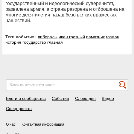
государственный и идеологический суверенитет,
развалена армия, а страна разорена и отброшена на
многие десятилетия назад безо всяких вражеских
нашествий.
Теги события:
либералы
иван грозный
памятник
гозман
история
государство
главная
Блоги и сообщества
События
Слово дня
Видео
Спецпроекты
О нас
Контактная информация