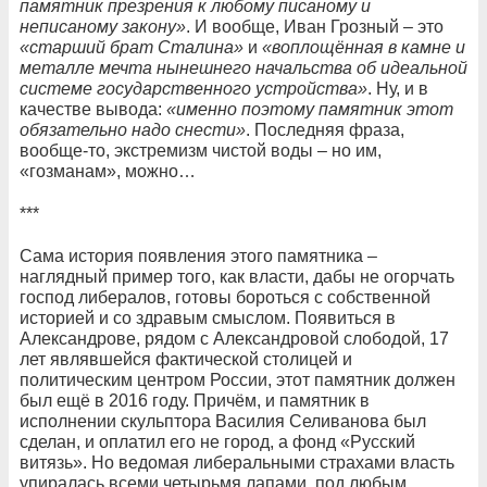
памятник презрения к любому писаному и
неписаному закону»
. И вообще, Иван Грозный – это
«старший брат Сталина»
и
«воплощённая в камне и
металле мечта нынешнего начальства об идеальной
системе государственного устройства»
. Ну, и в
качестве вывода:
«именно поэтому памятник этот
обязательно надо снести»
. Последняя фраза,
вообще-то, экстремизм чистой воды – но им,
«гозманам», можно…
***
Сама история появления этого памятника –
наглядный пример того, как власти, дабы не огорчать
господ либералов, готовы бороться с собственной
историей и со здравым смыслом. Появиться в
Александрове, рядом с Александровой слободой, 17
лет являвшейся фактической столицей и
политическим центром России, этот памятник должен
был ещё в 2016 году. Причём, и памятник в
исполнении скульптора Василия Селиванова был
сделан, и оплатил его не город, а фонд «Русский
витязь». Но ведомая либеральными страхами власть
упиралась всеми четырьмя лапами, под любым