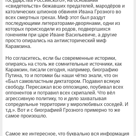
государства Российского», на основании
«свидетельств» бежавших предателей, мародёров и
католических шпионов обвиняя Ивана Грозного во
всех смертных грехах. Миф этот был раздут
последующими литераторами-дворянами, одни из
которых происходили из родов, подвергшихся
гонениям при царе Иване Васильевиче, а другие
просто опирались на антиисторический миф
Карамзина.
Но согласитесь, если бы современные историки,
опираясь на столь же сомнительные источники, как
Карамзин, писали сегодня, например, биографию
Путина, то и потомки бы наши чётко знали, что он
«Был самовластным диктатором. Подавил всякую
свободу. Пересажал всю оппозицию, поубивал всех
оппонентов и потравил всех скрипалей. Что вёл
агрессивную политику, то и дело захватывая
сопредельные территории у миролюбивых соседей. И
т.д.». Вот и с биографией Грозного примерно то же
самое произошло.
Самое же интересное, что буквально вся информация