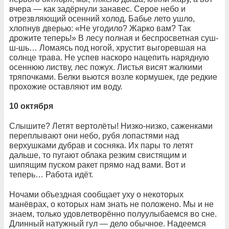
вчера — как задёрнули занавес. Серое небо и
отрезвляющий осенний холод. Бабье лето ушло,
хлопнув дверью: «Не угодило? Жарко вам? Так
дрожите теперь!» В лесу полная и беспросветная суш-
ш-шь… Ломаясь под ногой, хрустит выгоревшая на
солнце трава. Не успев наскоро нацепить нарядную
осеннюю листву, лес пожух. Листья висят жалкими
тряпочками. Белки вьются возле кормушек, где редкие
прохожие оставляют им воду.
10 октября
Слышите? Летят вертолёты! Низко-низко, саженками
переплывают они небо, рубя лопастями над
верхушками дубрав и сосняка. Их пары то летят
дальше, то пугают облака резким свистящим и
шипящим пуском ракет прямо над вами. Вот и
теперь… Работа идёт.
Ночами объездная сообщает уху о некоторых
манёврах, о которых нам знать не положено. Мы и не
знаем, только удовлетворённо полуулыбаемся во сне.
Длинный натужный гул — дело обычное. Надеемся