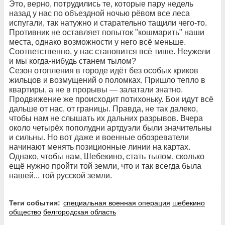
Это, верно, потрудились те, которые пару недель
назад у нас по объездной ночью рёвом все леса
испугали, так натужно и старательно тащили чего-то.
Противник не оставляет попыток "кошмарить" наши
места, однако возможности у него всё меньше.
Соответственно, у нас становится всё тише. Неужели
и мы когда-нибудь станем тылом?
Сезон отопления в городе идёт без особых криков
жильцов и возмущений о поломках. Пришло тепло в
квартиры, а не в прорывы — залатали знатно.
Продвижение же происходит потихоньку. Бои идут всё
дальше от нас, от границы. Правда, не так далеко,
чтобы нам не слышать их дальних разрывов. Вчера
около четырёх пополудни артдуэли были значительны
и сильны. Но вот даже и военные обозреватели
начинают менять позиционные линии на картах.
Однако, чтобы нам, Шебекино, стать тылом, сколько
ещё нужно пройти той земли, что и так всегда была
нашей... той русской земли.
Теги события:
специальная военная операция
шебекино
общество
белгородская область