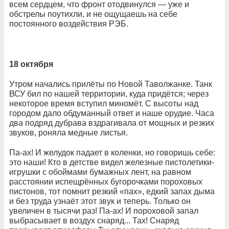
всем сердцем, что фронт отодвинулся — уже и
обстрелы поутихли, и не ощущаешь на себе
постоянного воздействия РЭБ.
18 октября
Утром начались прилёты по Новой Таволжанке. Танк
ВСУ бил по нашей территории, куда придётся; через
некоторое время вступил миномёт. С высоты над
городом дало обдуманный ответ и наше орудие. Часа
два подряд дубрава вздрагивала от мощных и резких
звуков, роняла медные листья.
Па-ах! И желудок падает в коленки, но говоришь себе:
это наши! Кто в детстве видел железные пистолетики-
игрушки с обоймами бумажных лент, на равном
расстоянии испещрённых бугорочками пороховых
пистонов, тот помнит резкий «пах», едкий запах дыма
и без труда узнаёт этот звук и теперь. Только он
увеличен в тысячи раз! Па-ах! И пороховой запал
выбрасывает в воздух снаряд... Тах! Снаряд