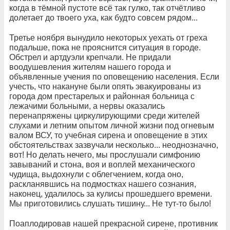
когда в тёмной пустоте всё так гулко, так отчётливо
долетает до твоего уха, как будто совсем рядом...
Третье ноября вынудило некоторых уехать от греха
подальше, пока не прояснится ситуация в городе.
Обстрел и артдуэли крепчали. Не придали
воодушевления жителям нашего города и
объявленные учения по оповещению населения. Если
учесть, что накануне были опять эвакуированы из
города дом престарелых и районная больница с
лежачими больными, а нервы оказались
перенапряжены циркулирующими среди жителей
слухами и летним опытом личной жизни под огневым
валом ВСУ, то учебная сирена и оповещение в этих
обстоятельствах зазвучали несколько... неоднозначно,
вот! Но делать нечего, мы прослушали симфонию
завываний и стона, воя и воплей механического
чудища, выдохнули с облегчением, когда оно,
раскланявшись на подмостках нашего сознания,
наконец, удалилось за кулисы прошедшего времени.
Мы приготовились слушать тишину... Не тут-то было!
Поаплодировав нашей прекрасной сирене, противник