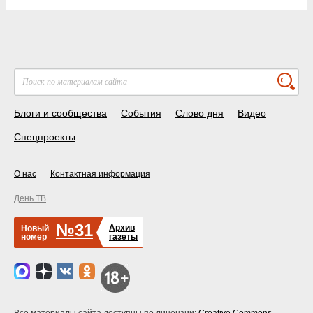
Блоги и сообщества
События
Слово дня
Видео
Спецпроекты
О нас
Контактная информация
День ТВ
№31
Архив
Новый
номер
газеты
Все материалы сайта доступны по лицензии:
Creative Commons