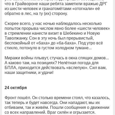
что в Грайвороне наши ребята заметили вражью ДРГ
из шести человек и гранатомётами «отогнали» её
обратно в лес, на ту (их) сторону.
Скорее всего, у нас ночью наблюдалось несколько
попыток прорыва числом явно более «шести человек»
в стремлении нанести визит в Шебекино и Новую
Таволжанку. Сон в эту ночь был прерывистый,
беспокойный от «баха» до «ба-баха». Под утро всё
стихло, потонуло в густом холодном тумане...
Миражи войны плывут, стучась в окна спящих домов...
А каково там, на позициях? Нелётная погода для
БПЛА, приходится действовать «вслепую». Сил вам,
наши защитники, и удачи!
24 октября
Фронт пошёл. Он столько времени стоял, что казалось,
так теперь и будет навсегда. Они нападают, мы их
отбиваем, так и живём. Пошли сообщения о движении
со всех направлений. Враг силён и огрызается.