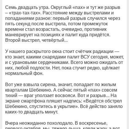
Семь двадцать утра. Округлый «пах» и тут же разрыв
– «трах-тах-тах». Расстояние между выстрелами и
попаданиями разное: первый разрыв случился через
пять секунд после выстрела, потом промежуток
времени стал возрастать, очевидно, противник
маневрирует на позициях и палит куда придётся.
Второй выстрел, четвёртый...
У нашего раскрытого окна стоит счётчик радиации —
кто знает, какими снарядами палит ВСУ сегодня, может,
и с урановыми сердечниками. Всего можно ожидать от
них, любой подлости. Нет, пока стучит редко, щёлкает
нормальный фон.
Вот уже взвыла сирена, значит, попадает по жилым
кварталам Шебекино. А сейчас пятый «пах» совсем
тихий — враг уползает восвояси. Вот и разрыв... На
экране смартфона пляшет надпись: «Ведётся обстрел
Шебекино, спуститесь в укрытие». Всё действо заняло
каких-то двадцать минут.
Вчера неожиданно похолодало. В воскресенье,
первого октября, мы, тяжело дыша, кляли жару, а вот