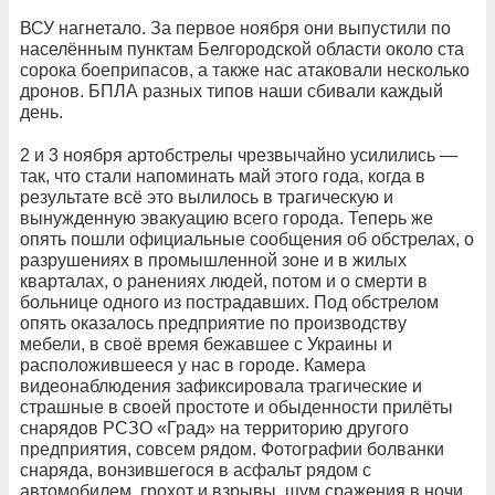
ВСУ нагнетало. За первое ноября они выпустили по
населённым пунктам Белгородской области около ста
сорока боеприпасов, а также нас атаковали несколько
дронов. БПЛА разных типов наши сбивали каждый
день.
2 и 3 ноября артобстрелы чрезвычайно усилились —
так, что стали напоминать май этого года, когда в
результате всё это вылилось в трагическую и
вынужденную эвакуацию всего города. Теперь же
опять пошли официальные сообщения об обстрелах, о
разрушениях в промышленной зоне и в жилых
кварталах, о ранениях людей, потом и о смерти в
больнице одного из пострадавших. Под обстрелом
опять оказалось предприятие по производству
мебели, в своё время бежавшее с Украины и
расположившееся у нас в городе. Камера
видеонаблюдения зафиксировала трагические и
страшные в своей простоте и обыденности прилёты
снарядов РСЗО «Град» на территорию другого
предприятия, совсем рядом. Фотографии болванки
снаряда, вонзившегося в асфальт рядом с
автомобилем, грохот и взрывы, шум сражения в ночи,