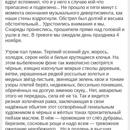
вдруг вспомнил, что и у него к случаю кой-что
припасено и подвезено... Не прошло и пяти минут с
момента окончания музыкального дивертисмента, как
наши стены вздрогнули. Обстрел был долгий и весьма
обстоятельный... Удостоились внимания и мы.
Снаряды пронеслись, прошипели прямо над головой и
ушли в лес. В тревоге мы ожидали день праздника 4
ноября.
Утром пал туман. Терпкий осенний дух, морось,
холодок, серое небо и белые крутящиеся клочья. На
этом выбеленном фоне так живописно смотрятся
чёрные, изящно изогнутые мокрые стволы деревьев,
ветви, украшенные редкой россыпью золотых и
медных звёзд-листьев, звенящая зелень хвои и тонкие
узоры плетей берёз, недвижных, бессильно поникших,
обречённых на долгую зимнюю скуку... Нет, акварелью
этого не передашь, сила её не та. Так и видится
резная золочёная рама, заключающая в свои
надёжные объятия этот сотворённый гениальным
художником в чёрных и жёлтых тонах пронзительный
пейзаж маслом. В нём — промокшие от слёз дубравы,
березняк, сосновые рощи и надо всем — тревожное
ожидание неизбежного... Но в полдень в высших