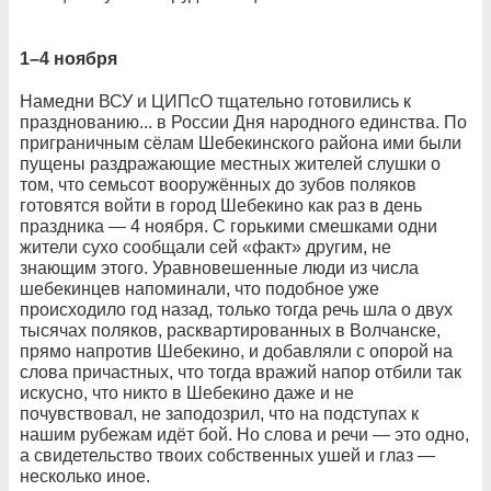
1–4 ноября
Намедни ВСУ и ЦИПсО тщательно готовились к
празднованию... в России Дня народного единства. По
приграничным сёлам Шебекинского района ими были
пущены раздражающие местных жителей слушки о
том, что семьсот вооружённых до зубов поляков
готовятся войти в город Шебекино как раз в день
праздника — 4 ноября. С горькими смешками одни
жители сухо сообщали сей «факт» другим, не
знающим этого. Уравновешенные люди из числа
шебекинцев напоминали, что подобное уже
происходило год назад, только тогда речь шла о двух
тысячах поляков, расквартированных в Волчанске,
прямо напротив Шебекино, и добавляли с опорой на
слова причастных, что тогда вражий напор отбили так
искусно, что никто в Шебекино даже и не
почувствовал, не заподозрил, что на подступах к
нашим рубежам идёт бой. Но слова и речи — это одно,
а свидетельство твоих собственных ушей и глаз —
несколько иное.