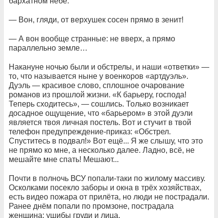
бархатном небе.
— Вон, гляди, от верхушек сосен прямо в зенит!
— А вон вообще странные: не вверх, а прямо
параллельно земле…
Накануне ночью были и обстрелы, и наши «ответки» —
то, что называется ныне у военкоров «артдуэль».
Дуэль — красивое слово, сплошное очарование
романов из прошлой жизни. «К барьеру, господа!
Теперь сходитесь», — сошлись. Только возникает
досадное ощущение, что «барьером» в этой дуэли
является твоя личная постель. Вот и стучит в твой
телефон предупреждение-приказ: «Обстрел.
Спуститесь в подвал!» Вот ещё... Я же слышу, что это
не прямо ко мне, а несколько далее. Ладно, всё, не
мешайте мне спать! Мешают...
Почти в полночь ВСУ попали-таки по жилому массиву.
Осколками посекло заборы и окна в трёх хозяйствах,
есть видео пожара от прилёта, но люди не пострадали.
Ранее днём попали по промзоне, пострадала
женщина: ушибы груди и лица.