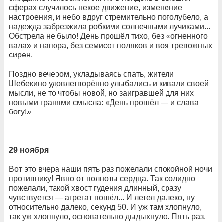
сферах случилось некое движение, изменение
настроения, и небо вдруг стремительно поголубело, а
надежда забрезжила робкими солнечными лучиками...
Обстрела не было! День прошёл тихо, без «огненного
вала» и напора, без семисот поляков и воя тревожных
сирен.
Поздно вечером, укладываясь спать, жители
Шебекино удовлетворённо улыбались и кивали своей
мысли, не то чтобы новой, но заигравшей для них
новыми гранями смысла: «День прошёл — и слава
богу!»
29 ноября
Вот это вчера наши пять раз пожелали спокойной ночи
противнику! Явно от полноты сердца. Так солидно
пожелали, такой хвост гудения длинный, сразу
чувствуется — агрегат пошёл... И летел далеко, ну
относительно далеко, секунд 50. И уж там хлопнуло,
так уж хлопнуло, основательно дыдыхнуло. Пять раз.