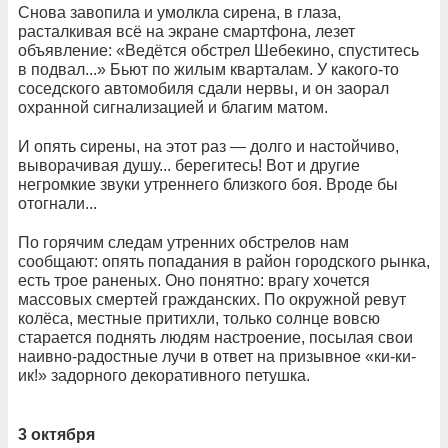
Снова завопила и умолкла сирена, в глаза,
расталкивая всё на экране смартфона, лезет
объявление: «Ведётся обстрел Шебекино, спуститесь
в подвал...» Бьют по жилым кварталам. У какого-то
соседского автомобиля сдали нервы, и он заорал
охранной сигнализацией и благим матом.
И опять сирены, на этот раз — долго и настойчиво,
выворачивая душу... берегитесь! Вот и другие
негромкие звуки утреннего близкого боя. Вроде бы
отогнали...
По горячим следам утренних обстрелов нам
сообщают: опять попадания в район городского рынка,
есть трое раненых. Оно понятно: врагу хочется
массовых смертей гражданских. По окружной ревут
колёса, местные притихли, только солнце вовсю
старается поднять людям настроение, посылая свои
наивно-радостные лучи в ответ на призывное «ки-ки-
ик!» задорного декоративного петушка.
3 октября