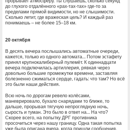
прорывает атмосферу. Ты слушаешь, сколько секунд
до глухого отдалённого «рах-тах-тах» где-то за
пределами прямой видимости, но не слышимости.
Сколько летит, где вражеская цель? И каждый раз
понимаешь – не более 15–18 км.
20 октября
В десять вечера послышались автоматные очереди,
кажется, только из одного автомата... Потом эстафету
принял крупнокалиберный пулемёт. К одиннадцати
вечера подключилась артиллерия, рявкая через
довольно большие промежутки времени, заставляя
болезненно сжиматься сердце, гадать: что там? Но всё
это были наши действия.
Всю ночь по дорогам ревело колёсами,
маневрировало, бухало снарядами то ближе, то
дальше, прорывая тягучую непроглядную ночь,
сырость и туман. Это было в ответ на... На что?
Скорее всего, на попытку ДРГ противника
просочиться через нашу границу. Одна такая попытка
уже была описана вчера, когда пришли сообщения,