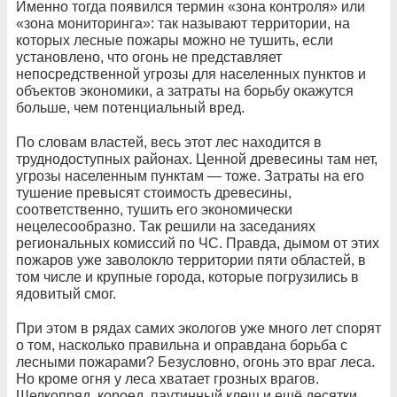
Именно тогда появился термин «зона контроля» или
«зона мониторинга»: так называют территории, на
которых лесные пожары можно не тушить, если
установлено, что огонь не представляет
непосредственной угрозы для населенных пунктов и
объектов экономики, а затраты на борьбу окажутся
больше, чем потенциальный вред.
По словам властей, весь этот лес находится в
труднодоступных районах. Ценной древесины там нет,
угрозы населенным пунктам — тоже. Затраты на его
тушение превысят стоимость древесины,
соответственно, тушить его экономически
нецелесообразно. Так решили на заседаниях
региональных комиссий по ЧС. Правда, дымом от этих
пожаров уже заволокло территории пяти областей, в
том числе и крупные города, которые погрузились в
ядовитый смог.
При этом в рядах самих экологов уже много лет спорят
о том, насколько правильна и оправдана борьба с
лесными пожарами? Безусловно, огонь это враг леса.
Но кроме огня у леса хватает грозных врагов.
Шелкопряд, короед, паутинный клещ и ещё десятки