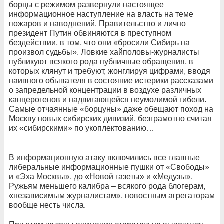
борцы с режимом развернули настоящее
информационное наступление на власть на теме
пожаров и наводнений. Правительство и лично
президент Путин обвиняются в преступном
бездействии, в том, что они «бросили Сибирь на
произвол судьбы». Ловкие хайполовы-журналисты
публикуют всякого рода публичные обращения, в
которых клянут и требуют, жонглируя цифрами, вводя
наивного обывателя в состояние истерики рассказами
о запредельной концентрации в воздухе различных
канцерогенов и надвигающейся неумолимой гибели.
Самые отчаянные «борцуны» даже обещают поход на
Москву новых сибирских дивизий, безграмотно считая
их «сибирскими» по укоплектованию…
В информационную атаку включились все главные
либеральные информационные пушки от «Свободы»
и «Эха Москвы», до «Новой газеты» и «Медузы».
Ружьям меньшего калибра – всякого рода блогерам,
«независимым журналистам», новостным агрегаторам
вообще несть числа.