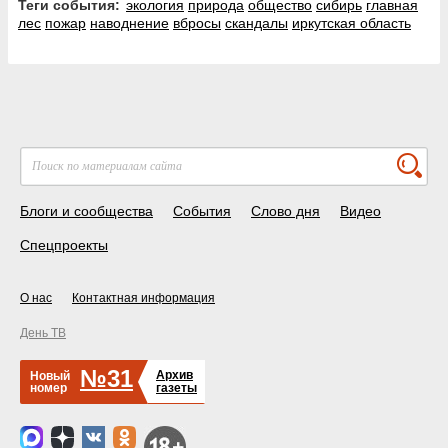
Теги события:
экология
природа
общество
сибирь
главная
лес
пожар
наводнение
вбросы
скандалы
иркутская область
Блоги и сообщества
События
Слово дня
Видео
Спецпроекты
О нас
Контактная информация
День ТВ
№31
Архив
Новый
номер
газеты