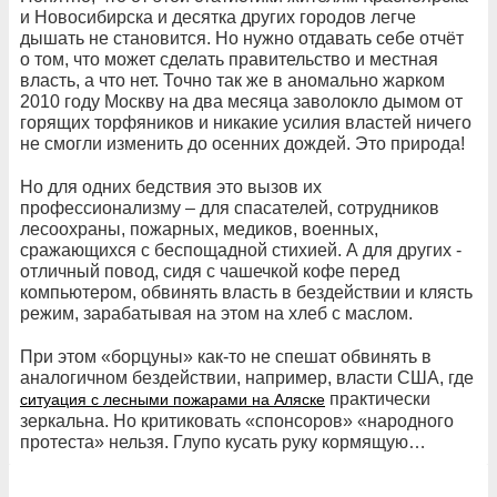
и Новосибирска и десятка других городов легче
дышать не становится. Но нужно отдавать себе отчёт
о том, что может сделать правительство и местная
власть, а что нет. Точно так же в аномально жарком
2010 году Москву на два месяца заволокло дымом от
горящих торфяников и никакие усилия властей ничего
не смогли изменить до осенних дождей. Это природа!
Но для одних бедствия это вызов их
профессионализму – для спасателей, сотрудников
лесоохраны, пожарных, медиков, военных,
сражающихся с беспощадной стихией. А для других -
отличный повод, сидя с чашечкой кофе перед
компьютером, обвинять власть в бездействии и клясть
режим, зарабатывая на этом на хлеб с маслом.
При этом «борцуны» как-то не спешат обвинять в
аналогичном бездействии, например, власти США, где
практически
ситуация с лесными пожарами на Аляске
зеркальна. Но критиковать «спонсоров» «народного
протеста» нельзя. Глупо кусать руку кормящую…