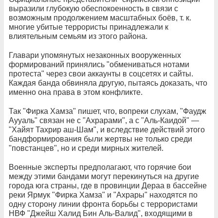
выразили глубокую обеспокоенность в связи с
возможным продолжением масштабных боёв, т. к.
многие убитые террористы принадлежали к
влиятельным семьям из этого района.
Главари упомянутых незаконных вооруженных
формирований принялись "обмениваться нотами
протеста" через свои аккаунты в соцсетях и сайты.
Каждая банда обвиняла другую, пытаясь доказать, что
именно она права в этом конфликте.
Так "Фирка Хамза" пишет, что, вопреки слухам, "Фаудж
Аууаль" связан не с "Ахрарами", а с "Аль-Каидой" —
"Хайят Тахрир аш-Шам", и вследствие действий этого
бандформирования были жертвы не только среди
"повстанцев", но и среди мирных жителей.
Военные эксперты предполагают, что горячие бои
между этими бандами могут перекинуться на другие
города юга страны, где в провинции Дераа в бассейне
реки Ярмук "Фирка Хамза" и "Ахрары" находятся по
одну сторону линии фронта борьбы с террористами
НВФ "Джейш Халид Бин Аль-Валид", входящими в