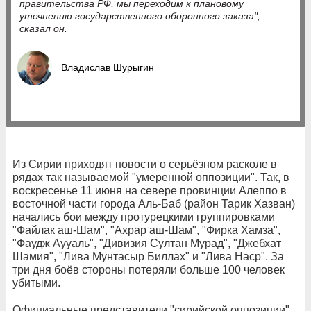
правительства РФ, мы переходим к плановому
уточнению государственного оборонного заказа", —
сказал он.
Владислав Шурыгин
Из Сирии приходят новости о серьёзном расколе в
рядах так называемой "умеренной оппозиции". Так, в
воскресенье 11 июня на севере провинции Алеппо в
восточной части города Аль-Баб (район Тарик Хазван)
начались бои между протурецкими группировками
"Файлак аш-Шам", "Ахрар аш-Шам", "Фирка Хамза",
"Фаудж Аууаль", "Дивизия Султан Мурад", "Джебхат
Шамия", "Лива Мунтасыр Биллах" и "Лива Наср". За
три дня боёв стороны потеряли больше 100 человек
убитыми.
Официальные представители "сирийской оппозиции"