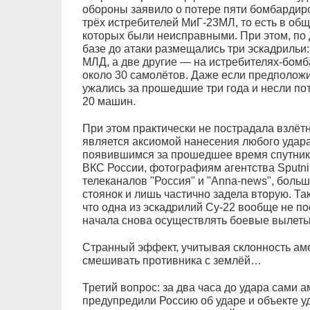
обороны заявило о потере пяти бомбардир
трёх истребителей МиГ-23МЛ, то есть в общ
которых были неисправными. При этом, по
базе до атаки размещались три эскадрильи
МЛД, а две другие — на истребителях-бомб
около 30 самолётов. Даже если предположит
ужались за прошедшие три года и несли по
20 машин.
При этом практически не пострадала взлёт
является аксиомой нанесения любого удара 
появившимся за прошедшее время спутник
ВКС России, фотографиям агентства Sputn
телеканалов "Россия" и "Anna-news", больш
стоянок и лишь частично задела вторую. Т
что одна из эскадрилий Су-22 вообще не по
начала снова осуществлять боевые вылеты
Странный эффект, учитывая склонность ам
смешивать противника с землёй…
Третий вопрос: за два часа до удара сами
предупредили Россию об ударе и объекте уда