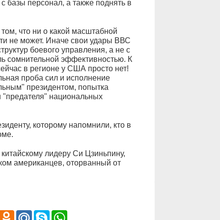
с базы персонал, а также поднять в
том, что ни о какой масштабной
ти не может. Иначе свои удары ВВС
руктур боевого управления, а не с
ль сомнительной эффективностью. К
ейчас в регионе у США просто нет!
льная проба сил и исполнение
льным" президентом, попытка
и "предателя" национальных
зиденту, которому напомнили, кто в
рме.
 китайскому лидеру Си Цзиньпину,
ком американцев, оторванный от
iber
Odnoklassniki
Mail.Ru
Skype
WhatsApp