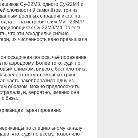
овщиков Су-22М3, одного Су-22М4 и
ей сложности 9 самолётов, три из
 данным военных справочников, на
: одна — на истребителях МиГ-23МЛ/
ардировщиках Су-22М3/М4. То есть
ь, что эти эскадрильи сильно
тери, их численность явно превышала
но-посадочная полоса, чьё поражение
по аэродрому. Более того, судя по
овым снимкам, видео с беспилотника
ik и репортажам съёмочных групп
ая часть ракет поразила одну из
аким образом, можно предположить,
страдала, и, вероятно, именно она
 с базы.
ериканцев гарантированно
 американцы по специальному каналу
ра, что, судя по всему, позволило