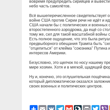
вовремя предупредить сирийцев и вывести 
небо часть самолётов.
Всё вышеперечисленное свидетельствует о 
войне США против Сирии речи не идёт и ид
США начали бы с политических и военных ст
второстепенного аэродрома, да ещё со сто
тому же, сил для такой масштабной войны с
Есть полное ощущение, что это была ритуа
предвыборного обещания Трампа быть "си
"отцепиться" от клейма "союзника" Путина 
интересов Америки.
Безусловно, это щелчок по носу нашему пре
мире хозяин. Хотя и в мягкой, щадящей фо
Ну и, конечно, это оглушительная пощёчина
который дипломатически оказался заложни
своих военных и политических центров.
Ресурс
Email
VK
Telegram
Gmail
LiveJournal
Print
Twitter
V