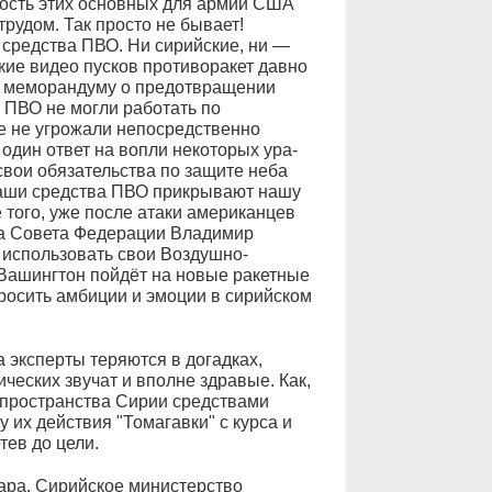
вность этих основных для армии США
трудом. Так просто не бывает!
 средства ПВО. Ни сирийские, ни —
кие видео пусков противоракет давно
но меморандуму о предотвращении
 ПВО не могли работать по
е не угрожали непосредственно
один ответ на вопли некоторых ура-
свои обязательства по защите неба
Наши средства ПВО прикрывают нашу
 того, уже после атаки американцев
а Совета Федерации Владимир
 использовать свои Воздушно-
 Вашингтон пойдёт на новые ракетные
бросить амбиции и эмоции в сирийском
ка эксперты теряются в догадках,
ческих звучат и вполне здравые. Как,
 пространства Сирии средствами
 их действия "Томагавки" с курса и
тев до цели.
ара. Сирийское министерство