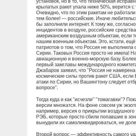
установок, но в то, что техническая испра
крылатых ракет упала ниже 50%, верится с 
Очевидно, что по этим ракетам не работали
тем более! — российские. Иначе любительс
бы заполнили интернет. К тому же, соглас
инцидентов в воздухе, российские средства
американским воздушным объектам, если т
нашим военным объектам. Это, кстати, ещё 
патриотов о том, что Россия не выполнила 
Сирии. Таковых Россия просто не имела! 
авиационную и военно-морскую базу. Более
первый замглавы международного комитет
Джабаров заявил, что "Россия не намерена
космические силы против ракет США, если
атаки по Сирии, но Вашингтону следует от
вопросе".
Тогда куда и как "исчезли" "томагавки"? По
версии множатся. На фоне совсем уж экзоти
например, версия о прикрытии воздушного
РЭБ, которые просто сбили попавшие в зону
вынудили их самоликвидироваться, не доле
Второй вопрос — эффективность самого уд