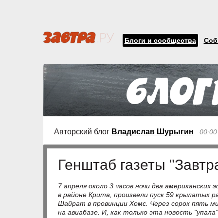
Блоги и сообщества
Соб
Авторский блог
Владислав Шурыгин
00:00
Генштаб газеты "Завтр
7 апреля около 3 часов ночи два американских э
в районе Крита, произвели пуск 59 крылатых р
Шайрат в провинции Хомс. Через сорок пять м
на авиабазе. И, как только эта новость "упал