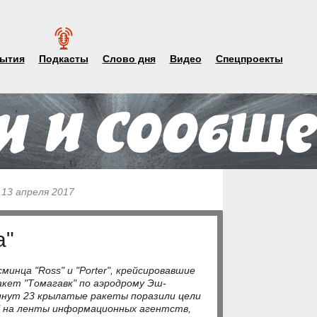
ытия
Подкасты
Слово дня
Видео
Спецпроекты
 13 апреля 2017
а"
сминца "Ross" и "Porter", крейсировавшие
акет "Томагавк" по аэродрому Эш-
инут 23 крылатые ракеты поразили цели
а" на ленты информационных агентств,