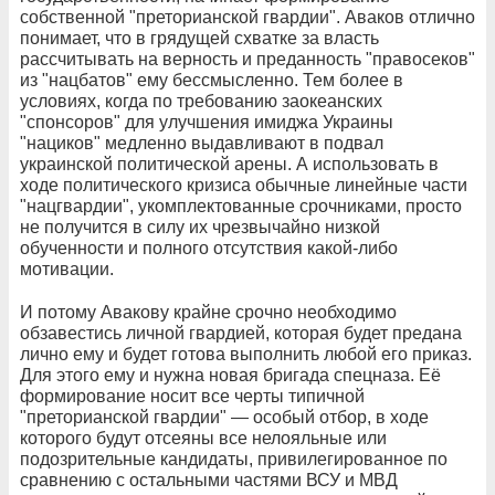
собственной "преторианской гвардии". Аваков отлично
понимает, что в грядущей схватке за власть
рассчитывать на верность и преданность "правосеков"
из "нацбатов" ему бессмысленно. Тем более в
условиях, когда по требованию заокеанских
"спонсоров" для улучшения имиджа Украины
"нациков" медленно выдавливают в подвал
украинской политической арены. А использовать в
ходе политического кризиса обычные линейные части
"нацгвардии", укомплектованные срочниками, просто
не получится в силу их чрезвычайно низкой
обученности и полного отсутствия какой-либо
мотивации.
И потому Авакову крайне срочно необходимо
обзавестись личной гвардией, которая будет предана
лично ему и будет готова выполнить любой его приказ.
Для этого ему и нужна новая бригада спецназа. Её
формирование носит все черты типичной
"преторианской гвардии" — особый отбор, в ходе
которого будут отсеяны все нелояльные или
подозрительные кандидаты, привилегированное по
сравнению с остальными частями ВСУ и МВД