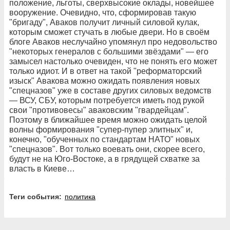
положение, льготы, сверхвысокие оклады, новейшее
вооружение. Очевидно, что, сформировав такую
"бригаду", Аваков получит личный силовой кулак,
которым сможет стучать в любые двери. Но в своём
блоге Аваков неслучайно упомянул про недовольство
"некоторых генералов с большими звёздами" — его
замысел настолько очевиден, что не понять его может
только идиот. И в ответ на такой "реформаторский
изыск" Авакова можно ожидать появления новых
"спецназов" уже в составе других силовых ведомств
— ВСУ, СБУ, которым потребуется иметь под рукой
свои "противовесы" аваковским "гвардейцам".
Поэтому в ближайшее время можно ожидать целой
волны формирования "супер-пупер элитных" и,
конечно, "обученных по стандартам НАТО" новых
"спецназов". Вот только воевать они, скорее всего,
будут не на Юго-Востоке, а в грядущей схватке за
власть в Киеве…
Теги события:
политика