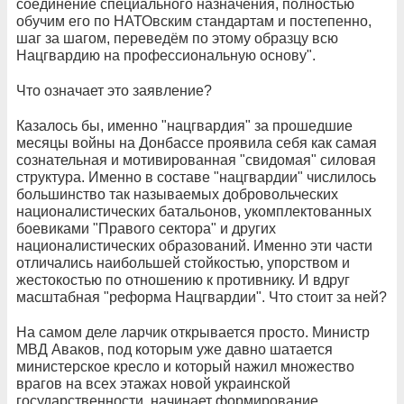
соединение специального назначения, полностью
обучим его по НАТОвским стандартам и постепенно,
шаг за шагом, переведём по этому образцу всю
Нацгвардию на профессиональную основу".
Что означает это заявление?
Казалось бы, именно "нацгвардия" за прошедшие
месяцы войны на Донбассе проявила себя как самая
сознательная и мотивированная "свидомая" силовая
структура. Именно в составе "нацгвардии" числилось
большинство так называемых добровольческих
националистических батальонов, укомплектованных
боевиками "Правого сектора" и других
националистических образований. Именно эти части
отличались наибольшей стойкостью, упорством и
жестокостью по отношению к противнику. И вдруг
масштабная "реформа Нацгвардии". Что стоит за ней?
На самом деле ларчик открывается просто. Министр
МВД Аваков, под которым уже давно шатается
министерское кресло и который нажил множество
врагов на всех этажах новой украинской
государственности, начинает формирование