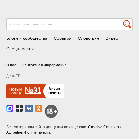
Блоги и сообщества
События
Слово дня
Видео
Спецпроекты
О нас
Контактная информация
День ТВ
№31
Архив
Новый
номер
газеты
Все материалы сайта доступны по лицензии:
Creative Commons
Attribution 4.0 International