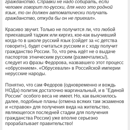
гражданство. Справки не надо собирать, если
человек говорит по-русски, для него это родной
язык, то он должен автоматически получать
гражданство, откуда бы он не приехал».
Красиво звучит. Только не получится ли, что любой
приехавший таджик или киргиз, кое-как выучивший
когда-то в школе русский язык (сойдет за «с детства
говорит»), будет считаться русским и с ходу получит
гражданство России. То, что речь идёт не о выдаче
паспортов этническим русским (размечтались!),
следует из фразы Федорова, назвавшего этот процесс
«обрусением». «Обрусевали» в Российской империи
нерусские народы.
Понятно, что сам Федоров (одновременно и вождь
НОДа) политик достаточно маргинальный, и в "Единой
России" особого веса не имеет. Но, как выяснилось
далее, подобные планы (отмена всяких там экзаменов
и «справок» для получения вида на жительство,
являющегося последней стадии для получения
гражданства России) уже вполне серьезно
прорабатывает правительство!