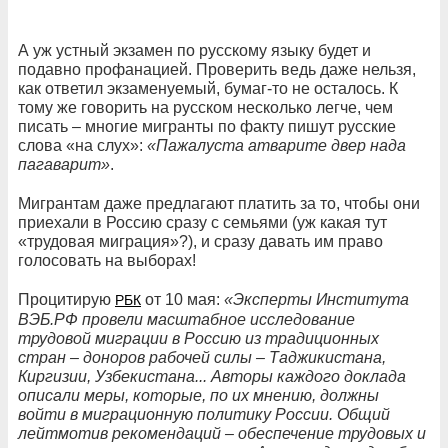
А уж устный экзамен по русскому языку будет и
подавно профанацией. Проверить ведь даже нельзя,
как ответил экзаменуемый, бумаг-то не осталось. К
тому же говорить на русском несколько легче, чем
писать – многие мигранты по факту пишут русские
слова «на слух»:
«Пажалуста атварите двер нада
пагаварит»
.
Мигрантам даже предлагают платить за то, чтобы они
приехали в Россию сразу с семьями (уж какая тут
«трудовая миграция»?), и сразу давать им право
голосовать на выборах!
Процитирую
от 10 мая:
«Эксперты Института
РБК
ВЭБ.РФ провели масштабное исследование
трудовой миграции в Россию из традиционных
стран – доноров рабочей силы – Таджикистана,
Киргизии, Узбекистана... Авторы каждого доклада
описали меры, которые, по их мнению, должны
войти в миграционную политику России. Общий
лейтмотив рекомендаций – обеспечение трудовых и