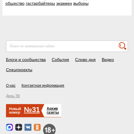
общество
гастарбайтеры
экзамен
выборы
Блоги и сообщества
События
Слово дня
Видео
Спецпроекты
О нас
Контактная информация
День ТВ
№31
Архив
Новый
номер
газеты