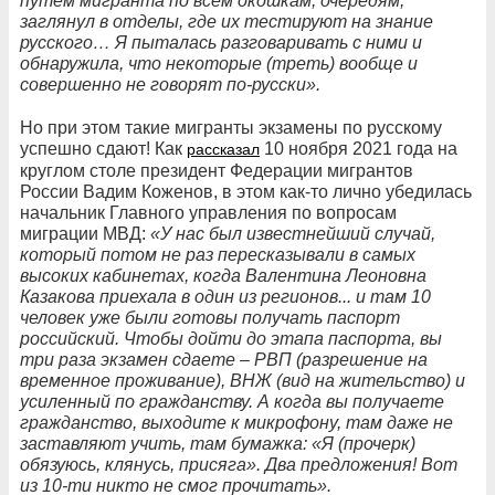
путём мигранта по всем окошкам, очередям,
заглянул в отделы, где их тестируют на знание
русского… Я пыталась разговаривать с ними и
обнаружила, что некоторые (треть) вообще и
совершенно не говорят по-русски».
Но при этом такие мигранты экзамены по русскому
успешно сдают! Как
10 ноября 2021 года на
рассказал
круглом столе президент Федерации мигрантов
России Вадим Коженов, в этом как-то лично убедилась
начальник Главного управления по вопросам
миграции МВД:
«У нас был известнейший случай,
который потом не раз пересказывали в самых
высоких кабинетах, когда Валентина Леоновна
Казакова приехала в один из регионов... и там 10
человек уже были готовы получать паспорт
российский. Чтобы дойти до этапа паспорта, вы
три раза экзамен сдаете – РВП (разрешение на
временное проживание), ВНЖ (вид на жительство) и
усиленный по гражданству. А когда вы получаете
гражданство, выходите к микрофону, там даже не
заставляют учить, там бумажка: «Я (прочерк)
обязуюсь, клянусь, присяга». Два предложения! Вот
из 10-ти никто не смог прочитать».