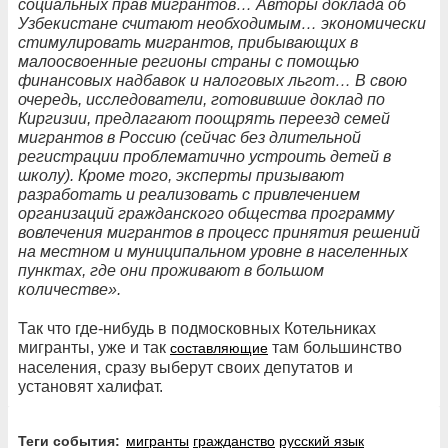
социальных прав мигрантов… Авторы доклада об
Узбекистане считают необходимым… экономически
стимулировать мигрантов, прибывающих в
малоосвоенные регионы страны с помощью
финансовых надбавок и налоговых льгот… В свою
очередь, исследователи, готовившие доклад по
Киргизии, предлагают поощрять переезд семей
мигрантов в Россию (сейчас без длительной
регистрации проблематично устроить детей в
школу). Кроме того, эксперты призывают
разработать и реализовать с привлечением
организаций гражданского общества программу
вовлечения мигрантов в процесс принятия решений
на местном и муниципальном уровне в населенных
пунктах, где они проживают в большом
количестве».
Так что где-нибудь в подмосковных Котельниках
мигранты, уже и так
там большинство
составляющие
населения, сразу выберут своих депутатов и
установят халифат.
Теги события:
мигранты
гражданство
русский язык