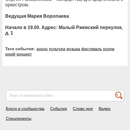
оркестром.
Ведущая Мария Воропаева
Начало в 19.00. Адрес: Малый Ржевский переулок,
д. 1
Теги события:
анонс
культура
музыка
фестиваль
розум
юрий
концерт
Блоги и сообщества
События
Слово дня
Видео
Спецпроекты