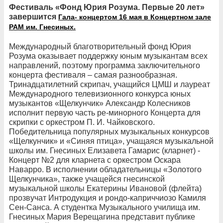
Фестиваль «Фонд Юрия Розума. Первые 20 лет»
завершится
Гала- концертом 16 мая в Концертном зале
РАМ им. Гнесиных.
Международный благотворительный фонд Юрия
Розума оказывает поддержку юным музыкантам всех
направлений, поэтому программа заключительного
концерта фестиваля – самая разнообразная.
Тринадцатилетний скрипач, учащийся ЦМШ и лауреат
Международного телевизионного конкурса юных
музыкантов «Щелкунчик» Александр Колесников
исполнит первую часть ре-минорного Концерта для
скрипки с оркестром П. И. Чайковского.
Победительница популярных музыкальных конкурсов
«Щелкунчик» и «Синяя птица», учащаяся музыкальной
школы им. Гнесиных Елизавета Гамарис (кларнет) -
Концерт №2 для кларнета с оркестром Оскара
Наварро. В исполнении обладательницы «Золотого
Щелкунчика», также учащейся гнесинской
музыкальной школы Екатерины Ивановой (флейта)
прозвучат Интродукция и рондо-каприччиозо Камиля
Сен-Санса. А студентка Музыкального училища им.
Гнесиных Мария Верещагина представит публике