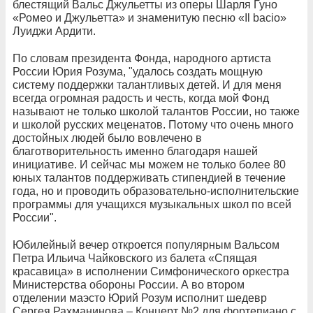
блестящий Вальс Джульетты из оперы Шарля Гуно
«Ромео и Джульетта» и знаменитую песню «Il bacio»
Луиджи Ардити.
По словам президента Фонда, народного артиста
России Юрия Розума, "удалось создать мощную
систему поддержки талантливых детей. И для меня
всегда огромная радость и честь, когда мой Фонд
называют не только школой талантов России, но также
и школой русских меценатов. Потому что очень много
достойных людей было вовлечено в
благотворительность именно благодаря нашей
инициативе. И сейчас мы можем не только более 80
юных талантов поддерживать стипендией в течение
года, но и проводить образовательно-исполнительские
программы для учащихся музыкальных школ по всей
России".
Юбилейный вечер откроется популярным Вальсом
Петра Ильича Чайковского из балета «Спящая
красавица» в исполнении Симфонического оркестра
Министерства обороны России. А во втором
отделении маэсто Юрий Розум исполнит шедевр
Сергея Рахманинова – Концерт №2 для фортепиано с