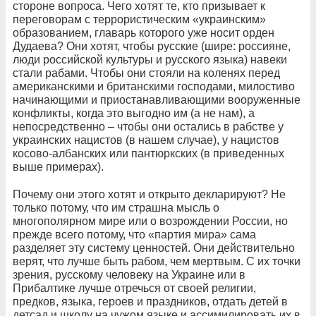
стороне вопроса. Чего хотят те, кто призывает к
переговорам с террористическим «украинским»
образованием, главарь которого уже носит орден
Дудаева? Они хотят, чтобы русские (шире: россияне,
люди российской культуры и русского языка) навеки
стали рабами. Чтобы они стояли на коленях перед
американскими и британскими господами, милостиво
начинающими и приостанавливающими вооруженные
конфликты, когда это выгодно им (а не нам), а
непосредственно – чтобы они остались в рабстве у
украинских нацистов (в нашем случае), у нацистов
косово-албанских или пантюркских (в приведенных
выше примерах).
Почему они этого хотят и открыто декларируют? Не
только потому, что им страшна мысль о
многополярном мире или о возрождении России, но
прежде всего потому, что «партия мира» сама
разделяет эту систему ценностей. Они действительно
верят, что лучше быть рабом, чем мертвым. С их точки
зрения, русскому человеку на Украине или в
Прибалтике лучше отречься от своей религии,
предков, языка, героев и праздников, отдать детей в
детсад и школу на чужом языке и ассимилировать их в