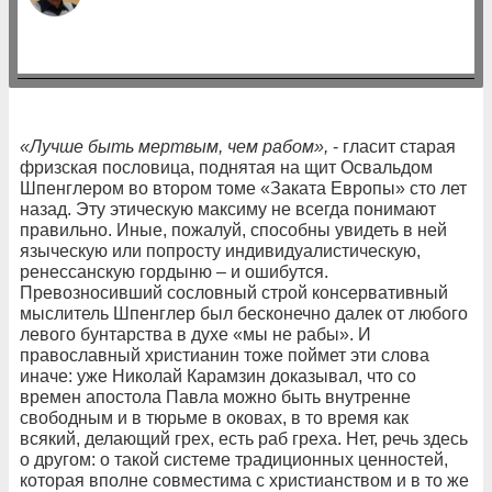
«Лучше быть мертвым, чем рабом»,
- гласит старая
фризская пословица, поднятая на щит Освальдом
Шпенглером во втором томе «Заката Европы» сто лет
назад. Эту этическую максиму не всегда понимают
правильно. Иные, пожалуй, способны увидеть в ней
языческую или попросту индивидуалистическую,
ренессанскую гордыню – и ошибутся.
Превозносивший сословный строй консервативный
мыслитель Шпенглер был бесконечно далек от любого
левого бунтарства в духе «мы не рабы». И
православный христианин тоже поймет эти слова
иначе: уже Николай Карамзин доказывал, что со
времен апостола Павла можно быть внутренне
свободным и в тюрьме в оковах, в то время как
всякий, делающий грех, есть раб греха. Нет, речь здесь
о другом: о такой системе традиционных ценностей,
которая вполне совместима с христианством и в то же