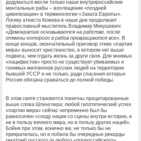
додуматься могли только наши внутрироссийские
ментальные рабы – воплощение «поздней
цивилизации» в терминологии «Заката Европы».
Логику атеиста Кожева в наши дни продолжает
православный мыслитель Владимир Микушевич:
«Демократия основывается на рабстве, после
отмены которого в рабов превращаются все».
В
конце концов, окончательный приговор этике «партии
мира» выносит христианство, в котором нет выше
подвига, чем отдать жизнь за други своя. Для мнимых
«пацифистов» просто не существует убиваемых и
гонимых миллионов русских людей на территории
бывшей УССР и не только, ради спасения которых
Россия обязана сражаться до полной победы.
В этом свете становятся понятны процитированные
выше слова Шпенглера: любой гипотетический успех
«партии мира» сейчас непременно был бы
равносилен «сходу нации со сцены внутри истории, и
не в пользу вечного мира, но в пользу других наций».
Бойня при этом, конечно же, не только бы не
прекратилась, но и побила бы очередные рекорды
гекатомб русского (и любого «пророссийского»