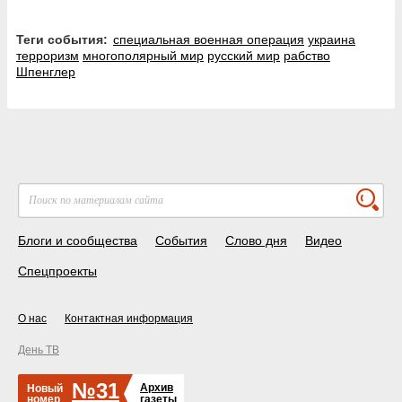
Теги события:
специальная военная операция
украина
терроризм
многополярный мир
русский мир
рабство
Шпенглер
Блоги и сообщества
События
Слово дня
Видео
Спецпроекты
О нас
Контактная информация
День ТВ
№31
Архив
Новый
номер
газеты