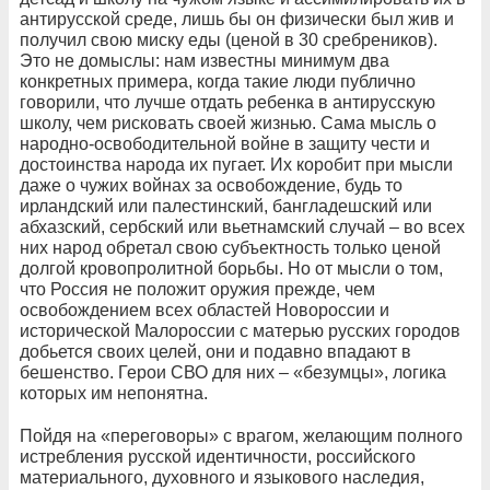
антирусской среде, лишь бы он физически был жив и
получил свою миску еды (ценой в 30 сребреников).
Это не домыслы: нам известны минимум два
конкретных примера, когда такие люди публично
говорили, что лучше отдать ребенка в антирусскую
школу, чем рисковать своей жизнью. Сама мысль о
народно-освободительной войне в защиту чести и
достоинства народа их пугает. Их коробит при мысли
даже о чужих войнах за освобождение, будь то
ирландский или палестинский, бангладешский или
абхазский, сербский или вьетнамский случай – во всех
них народ обретал свою субъектность только ценой
долгой кровопролитной борьбы. Но от мысли о том,
что Россия не положит оружия прежде, чем
освобождением всех областей Новороссии и
исторической Малороссии с матерью русских городов
добьется своих целей, они и подавно впадают в
бешенство. Герои СВО для них – «безумцы», логика
которых им непонятна.
Пойдя на «переговоры» с врагом, желающим полного
истребления русской идентичности, российского
материального, духовного и языкового наследия,