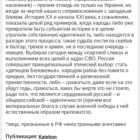
населения) – причем отнюдь не только на Украине, но
везде за чертой нашего соприкосновения с западным
блоком. История XX и начала XXI века, к сожалению,
показала целый ряд примеров, когда народы либо уже
прекратили быть субъектом истории и в целом
утратили собственную идентичность, либо находятся в
разгаре этого процесса: такая судьба постигла сербов
и болгар, греков и армян, не в последнюю очередь –
немцев. Выбирая сегодня между «партией слива» и
выполнением всех целей и задач СВО, Россия
совершает принципиальный этический выбор: стать
«детищем Беловежья», народом рабов без памяти о
предках, без государственной и религиозной
преемственности, либо – сражаться, даже если на это
уйдут годы, сражаться, каких бы жертв это ни стоило,
ради того, что является сердцевиной русской – и
общероссийской – идентичности (причем все
материальные блага в случае военной победы к ней
естественным образом приложатся).
*лица, признанные в РФ «иностранными агентами»
Публикация:
Katehon