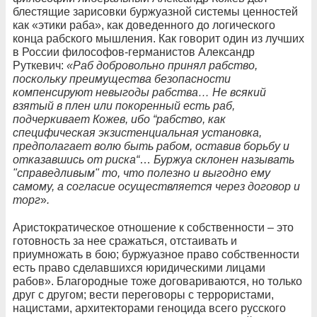
блестящие зарисовки буржуазной системы ценностей
как «этики раба», как доведенного до логического
конца рабского мышления. Как говорит один из лучших
в России философов-германистов Александр
Руткевич:
«Раб добровольно принял рабство,
поскольку преимущества безопасности
компенсируют невыгоды рабства… Не всякий
взятый в плен или покоренный есть раб,
подчеркивает Кожев, ибо “рабство, как
специфическая экзистенциальная установка,
предполагает волю быть рабом, оставив борьбу и
отказавшись от риска“
…
Буржуа склонен называть
"справедливым" то, что полезно и выгодно ему
самому, а согласие осуществляется через договор и
торг
»
.
Аристократическое отношение к собственности – это
готовность за нее сражаться, отстаивать и
приумножать в бою; буржуазное право собственности
есть право сделавшихся юридическими лицами
рабов». Благородные тоже договариваются, но только
друг с другом; вести переговоры с террористами,
нацистами, архитекторами геноцида всего русского