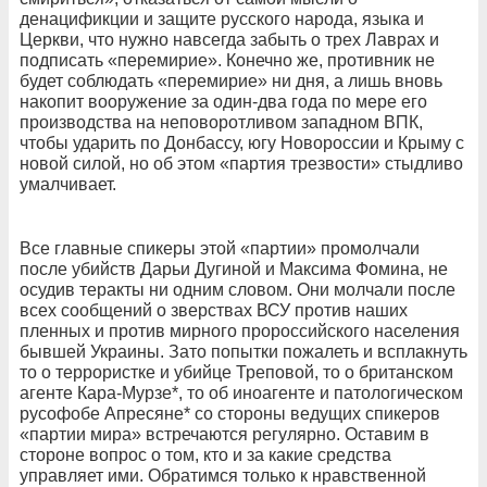
денацификции и защите русского народа, языка и
Церкви, что нужно навсегда забыть о трех Лаврах и
подписать «перемирие». Конечно же, противник не
будет соблюдать «перемирие» ни дня, а лишь вновь
накопит вооружение за один-два года по мере его
производства на неповоротливом западном ВПК,
чтобы ударить по Донбассу, югу Новороссии и Крыму с
новой силой, но об этом «партия трезвости» стыдливо
умалчивает.
Все главные спикеры этой «партии» промолчали
после убийств Дарьи Дугиной и Максима Фомина, не
осудив теракты ни одним словом. Они молчали после
всех сообщений о зверствах ВСУ против наших
пленных и против мирного пророссийского населения
бывшей Украины. Зато попытки пожалеть и всплакнуть
то о террористке и убийце Треповой, то о британском
агенте Кара-Мурзе*, то об иноагенте и патологическом
русофобе Апресяне* со стороны ведущих спикеров
«партии мира» встречаются регулярно. Оставим в
стороне вопрос о том, кто и за какие средства
управляет ими. Обратимся только к нравственной