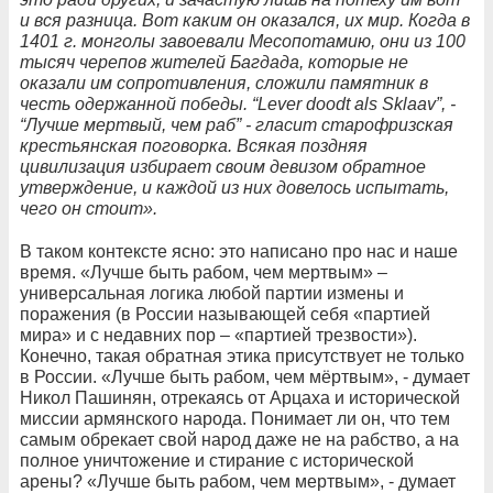
и вся разница. Вот каким он оказался, их мир. Когда в
1401 г. монголы завоевали Месопотамию, они из 100
тысяч черепов жителей Багдада, которые не
оказали им сопротивления, сложили памятник в
честь одержанной победы. “Lever doodt als Sklaav”, -
“Лучше мертвый, чем раб” - гласит старофризская
крестьянская поговорка. Всякая поздняя
цивилизация избирает своим девизом обратное
утверждение, и каждой из них довелось испытать,
чего он стоит».
В таком контексте ясно: это написано про нас и наше
время. «Лучше быть рабом, чем мертвым» –
универсальная логика любой партии измены и
поражения (в России называющей себя «партией
мира» и с недавних пор – «партией трезвости»).
Конечно, такая обратная этика присутствует не только
в России. «Лучше быть рабом, чем мёртвым», - думает
Никол Пашинян, отрекаясь от Арцаха и исторической
миссии армянского народа. Понимает ли он, что тем
самым обрекает свой народ даже не на рабство, а на
полное уничтожение и стирание с исторической
арены? «Лучше быть рабом, чем мертвым», - думает