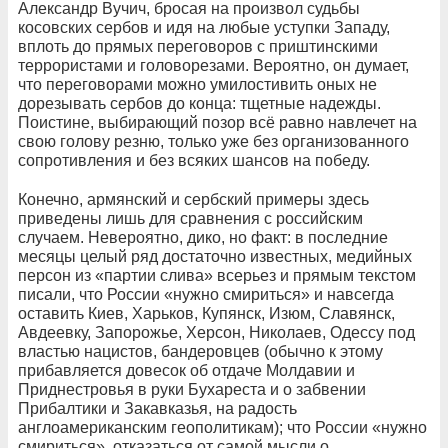
Александр Вучич, бросая на произвол судьбы
косовских сербов и идя на любые уступки Западу,
вплоть до прямых переговоров с приштинскими
террористами и головорезами. Вероятно, он думает,
что переговорами можно умилостивить оных не
дорезывать сербов до конца: тщетные надежды.
Поистине, выбирающий позор всё равно навлечет на
свою голову резню, только уже без организованного
сопротивления и без всяких шансов на победу.
Конечно, армянский и сербский примеры здесь
приведены лишь для сравнения с российским
случаем. Невероятно, дико, но факт: в последние
месяцы целый ряд достаточно известных, медийных
персон из «партии слива» всерьез и прямым текстом
писали, что России «нужно смириться» и навсегда
оставить Киев, Харьков, Купянск, Изюм, Славянск,
Авдеевку, Запорожье, Херсон, Николаев, Одессу под
властью нацистов, бандеровцев (обычно к этому
прибавляется довесок об отдаче Молдавии и
Приднестровья в руки Бухареста и о забвении
Прибалтики и Закавказья, на радость
англоамериканским геополитикам); что России «нужно
смириться», отказаться от самой мысли о