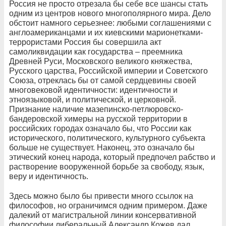
Россия не просто отрезала бы себе все шансы стать
одним из центров нового многополярного мира. Дело
обстоит намного серьезнее: любыми соглашениями с
англоамериканцами и их киевскими марионетками-
террористами Россия бы совершила акт
самоликвидации как государства – преемника
Древней Руси, Московского великого княжества,
Русского царства, Российской империи и Советского
Союза, отреклась бы от самой сердцевины своей
многовековой идентичности: идентичности и
этноязыковой, и политической, и церковной.
Признание наличие мазепинско-петлюровско-
бандеровской химеры на русской территории в
российских городах означало бы, что России как
исторического, политического, культурного субъекта
больше не существует. Наконец, это означало бы
этический конец народа, который предпочел рабство и
растворение вооруженной борьбе за свободу, язык,
веру и идентичность.
Здесь можно было бы привести много ссылок на
философов, но ограничимся одним примером. Даже
далекий от магистральной линии консервативной
философии либеральный Александр Кожев дал