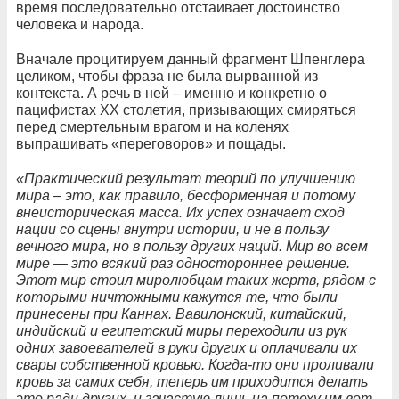
время последовательно отстаивает достоинство
человека и народа.
Вначале процитируем данный фрагмент Шпенглера
целиком, чтобы фраза не была вырванной из
контекста. А речь в ней – именно и конкретно о
пацифистах XX столетия, призывающих смиряться
перед смертельным врагом и на коленях
выпрашивать «переговоров» и пощады.
«Практический результат теорий по улучшению
мира – это, как правило, бесформенная и потому
внеисторическая масса. Их успех означает сход
нации со сцены внутри истории, и не в пользу
вечного мира, но в пользу других наций. Мир во всем
мире — это всякий раз одностороннее решение.
Этот мир стоил миролюбцам таких жертв, рядом с
которыми ничтожными кажутся те, что были
принесены при Каннах. Вавилонский, китайский,
индийский и египетский миры переходили из рук
одних завоевателей в руки других и оплачивали их
свары собственной кровью. Когда-то они проливали
кровь за самих себя, теперь им приходится делать
это ради других, и зачастую лишь на потеху им вот