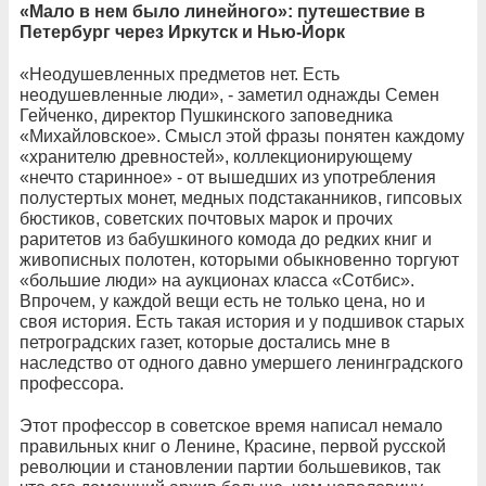
«Мало в нем было линейного»: путешествие в
Петербург через Иркутск и Нью-Йорк
«Неодушевленных предметов нет. Есть
неодушевленные люди», - заметил однажды Семен
Гейченко, директор Пушкинского заповедника
«Михайловское». Смысл этой фразы понятен каждому
«хранителю древностей», коллекционирующему
«нечто старинное» - от вышедших из употребления
полустертых монет, медных подстаканников, гипсовых
бюстиков, советских почтовых марок и прочих
раритетов из бабушкиного комода до редких книг и
живописных полотен, которыми обыкновенно торгуют
«большие люди» на аукционах класса «Сотбис».
Впрочем, у каждой вещи есть не только цена, но и
своя история. Есть такая история и у подшивок старых
петроградских газет, которые достались мне в
наследство от одного давно умершего ленинградского
профессора.
Этот профессор в советское время написал немало
правильных книг о Ленине, Красине, первой русской
революции и становлении партии большевиков, так