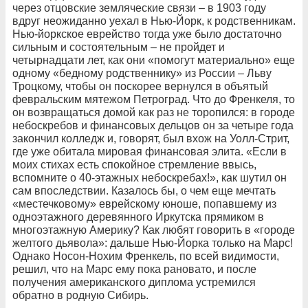
через отцовские земляческие связи – в 1903 году
вдруг неожиданно уехал в Нью-Йорк, к родственникам.
Нью-йоркское еврейство тогда уже было достаточно
сильным и состоятельным – не пройдет и
четырнадцати лет, как они «помогут материально» еще
одному «бедному родственнику» из России – Льву
Троцкому, чтобы он поскорее вернулся в объятый
февральским мятежом Петроград. Что до Френкеля, то
он возвращаться домой как раз не торопился: в городе
небоскребов и финансовых дельцов он за четыре года
закончил колледж и, говорят, был вхож на Уолл-Стрит,
где уже обитала мировая финансовая элита. «Если в
моих стихах есть спокойное стремление ввысь,
вспомните о 40-этажных небоскребах!», как шутил он
сам впоследствии. Казалось бы, о чем еще мечтать
«местечковому» еврейскому юноше, попавшему из
одноэтажного деревянного Иркутска прямиком в
многоэтажную Америку? Как любят говорить в «городе
желтого дьявола»: дальше Нью-Йорка только на Марс!
Однако Носон-Нохим Френкель, по всей видимости,
решил, что на Марс ему пока рановато, и после
получения американского диплома устремился
обратно в родную Сибирь.