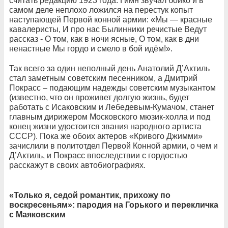
считать редакцию 1923 года. Гимн звучал бойко и в
самом деле неплохо ложился на перестук копыт
наступающей Первой конной армии: «Мы — красные
кавалеристы, И про нас Былинники речистые Ведут
рассказ - О том, как в ночи ясные, О том, как в дни
ненастные Мы гордо и смело в бой идём!».
Так всего за один неполный день Анатолий Д’Актиль
стал заметным советским песенником, а Дмитрий
Покрасс – подающим надежды советским музыкантом
(известно, что он проживет долгую жизнь, будет
работать с Исаковским и Лебедевым-Кумачом, станет
главным дирижером Московского мюзик-холла и под
конец жизни удостоится звания народного артиста
СССР). Пока же обоих актеров «Кривого Джимми»
зачислили в политотдел Первой Конной армии, о чем и
Д’Актиль, и Покрасс впоследствии с гордостью
расскажут в своих автобиографиях.
«Только я, седой романтик, прихожу по
воскресеньям»: пародия на Горького и перекличка
с Маяковским