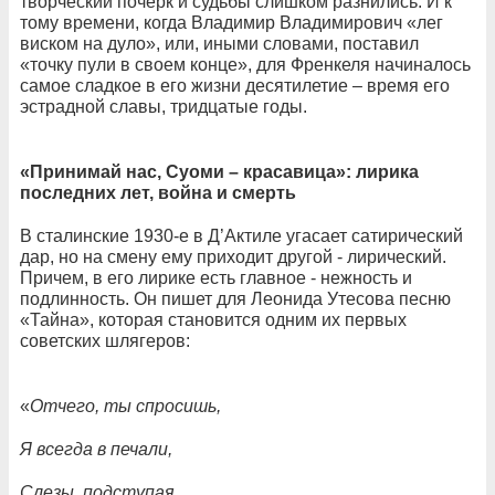
творческий почерк и судьбы слишком разнились. И к
тому времени, когда Владимир Владимирович «лег
виском на дуло», или, иными словами, поставил
«точку пули в своем конце», для Френкеля начиналось
самое сладкое в его жизни десятилетие – время его
эстрадной славы, тридцатые годы.
«Принимай нас, Суоми – красавица»: лирика
последних лет, война и смерть
В сталинские 1930-е в Д’Актиле угасает сатирический
дар, но на смену ему приходит другой - лирический.
Причем, в его лирике есть главное - нежность и
подлинность. Он пишет для Леонида Утесова песню
«Тайна», которая становится одним их первых
советских шлягеров:
«
Отчего, ты спросишь,
Я всегда в печали,
Слезы, подступая,