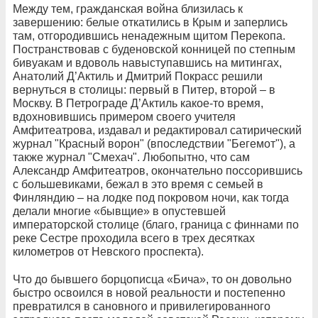
Между тем, гражданская война близилась к
завершению: белые откатились в Крым и заперлись
там, отгородившись ненадежным щитом Перекопа.
Постранствовав с буденовской конницей по степным
бивуакам и вдоволь навыступавшись на митингах,
Анатолий Д’Актиль и Дмитрий Покрасс решили
вернуться в столицы: первый в Питер, второй – в
Москву. В Петрограде Д’Актиль какое-то время,
вдохновившись примером своего учителя
Амфитеатрова, издавал и редактировал сатирический
журнал "Красный ворон" (впоследствии "Бегемот"), а
также журнал "Смехач". Любопытно, что сам
Александр Амфитеатров, окончательно поссорившись
с большевиками, бежал в это время с семьей в
Финляндию – на лодке под покровом ночи, как тогда
делали многие «бывщие» в опустевшей
императорской столице (благо, граница с финнами по
реке Сестре проходила всего в трех десятках
километров от Невского проспекта).
Что до бывшего борцописца «Бича», то он довольно
быстро освоился в новой реальности и постепенно
превратился в сановного и привилегированного