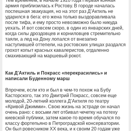
Тем временем, в начале 1920 года Первая конная
армия приблизилась к Ростову. В городе началась
поспешная эвакуация, но на этот раз Д’Актиль не
ударился в бега: его жена только выздоравливала
после тифа, и ему просто невозможно было никуда
уехать. И вот совсем скоро, в один из январских дней,
когда силы дроздовцев и корниловцев стремительно
таяли, а лед на Дону лопался от внезапно
наступившей оттепели, на ростовских улицах раздался
грохот копыт красных кавалеристов, отдаленно
смахивающий на маршевый рокот.
Как Д’Актиль и Покрасс «перекрасились» и
написали Буденному марш
Впрочем, если кто и был в чем-то похож на Бубу
Касторского, так это Дмитрий Покрасс, совсем еще
молодой, 20-летний коллега Д’Актиля по театру
«Кривой Джимми». Свою жизнь на эстраде он начал
очень рано: с восьми лет отбивал чечетку на потеху
киевской публики, затем какое-то время обучался по
классу фортепьяно в Петроградской консерватории.
Он был ровесником ХХ века, и к своим 20 годам уже