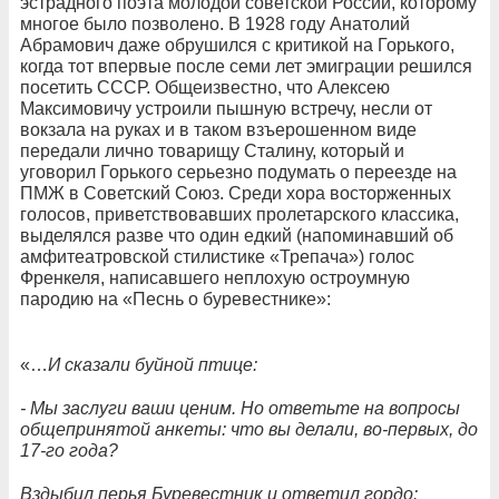
эстрадного поэта молодой советской России, которому
многое было позволено. В 1928 году Анатолий
Абрамович даже обрушился с критикой на Горького,
когда тот впервые после семи лет эмиграции решился
посетить СССР. Общеизвестно, что Алексею
Максимовичу устроили пышную встречу, несли от
вокзала на руках и в таком взъерошенном виде
передали лично товарищу Сталину, который и
уговорил Горького серьезно подумать о переезде на
ПМЖ в Советский Союз. Среди хора восторженных
голосов, приветствовавших пролетарского классика,
выделялся разве что один едкий (напоминавший об
амфитеатровской стилистике «Трепача») голос
Френкеля, написавшего неплохую остроумную
пародию на «Песнь о буревестнике»:
«…
И сказали буйной птице:
- Мы заслуги ваши ценим. Но ответьте на вопросы
общепринятой анкеты: что вы делали, во-первых, до
17-го года?
Вздыбил перья Буревестник и ответил гордо: