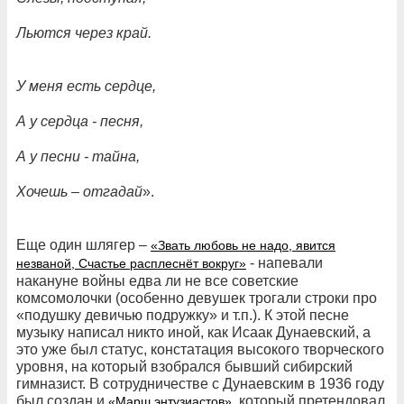
Льются через край.
У меня есть сердце,
А у сердца - песня,
А у песни - тайна,
Хочешь – отгадай
».
Еще один шлягер –
«Звать любовь не надо, явится
- напевали
незваной, Счастье расплеснёт вокруг»
накануне войны едва ли не все советские
комсомолочки (особенно девушек трогали строки про
«подушку девичью подружку» и т.п.). К этой песне
музыку написал никто иной, как Исаак Дунаевский, а
это уже был статус, констатация высокого творческого
уровня, на который взобрался бывший сибирский
гимназист. В сотрудничестве с Дунаевским в 1936 году
был создан и
, который претендовал
«Марш энтузиастов»