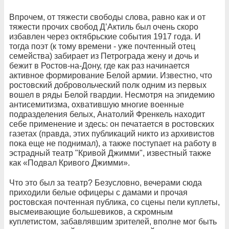
Впрочем, от тяжести свободы слова, равно как и от
тяжести прочих свобод Д’Актиль был очень скоро
избавлен через октябрьские события 1917 года. И
тогда поэт (к тому времени - уже почтенный отец
семейства) забирает из Петрограда жену и дочь и
бежит в Ростов-на-Дону, где как раз начинается
активное формирование Белой армии. Известно, что
ростовский добровольческий полк одним из первых
вошел в ряды Белой гвардии. Несмотря на эпидемию
антисемитизма, охватившую многие военные
подразделения белых, Анатолий Френкель находит
себе применение и здесь: он печатается в ростовских
газетах (правда, этих публикаций никто из архивистов
пока еще не поднимал), а также поступает на работу в
эстрадный театр "Кривой Джимми", известный также
как «Подвал Кривого Джимми».
Что это был за театр? Безусловно, вечерами сюда
приходили белые офицеры с дамами и прочая
ростовская почтенная публика, со сцены пели куплеты,
высмеивающие большевиков, а скромным
куплетистом, забавлявшим зрителей, вполне мог быть