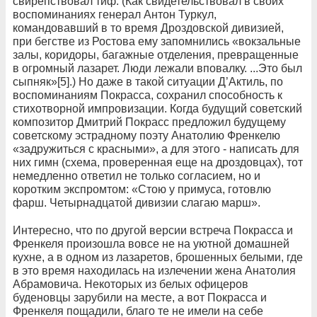
свирепствовал тиф. (Как свидетельствовал в своих
воспоминаниях генерал Антон Туркул,
командовавший в то время Дроздовской дивизией,
при бегстве из Ростова ему запомнились «вокзальные
залы, коридоры, багажные отделения, превращенные
в огромный лазарет. Люди лежали вповалку. ...Это был
сыпняк»[5].) Но даже в такой ситуации Д’Актиль, по
воспоминаниям Покрасса, сохранил способность к
стихотворной импровизации. Когда будущий советский
композитор Дмитрий Покрасс предложил будущему
советскому эстрадному поэту Анатолию Френкелю
«задружиться с красными», а для этого - написать для
них гимн (схема, проверенная еще на дроздовцах), тот
немедленно ответил не только согласием, но и
коротким экспромтом: «Стою у примуса, готовлю
фарш. Четырнадцатой дивизии слагаю марш».
Интересно, что по другой версии встреча Покрасса и
Френкеля произошла вовсе не на уютной домашней
кухне, а в одном из лазаретов, брошенных белыми, где
в это время находилась на излечении жена Анатолия
Абрамовича. Некоторых из белых офицеров
буденовцы зарубили на месте, а вот Покрасса и
Френкеля пощадили, благо те не имели на себе