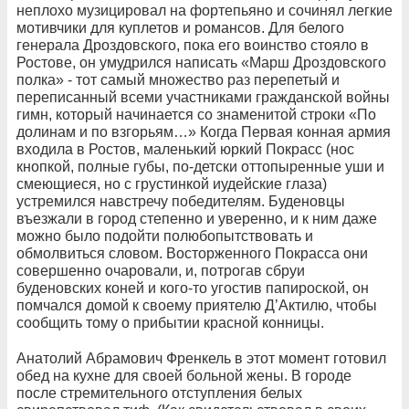
неплохо музицировал на фортепьяно и сочинял легкие
мотивчики для куплетов и романсов. Для белого
генерала Дроздовского, пока его воинство стояло в
Ростове, он умудрился написать «Марш Дроздовского
полка» - тот самый множество раз перепетый и
переписанный всеми участниками гражданской войны
гимн, который начинается со знаменитой строки «По
долинам и по взгорьям…» Когда Первая конная армия
входила в Ростов, маленький юркий Покрасс (нос
кнопкой, полные губы, по-детски оттопыренные уши и
смеющиеся, но с грустинкой иудейские глаза)
устремился навстречу победителям. Буденовцы
въезжали в город степенно и уверенно, и к ним даже
можно было подойти полюбопытствовать и
обмолвиться словом. Восторженного Покрасса они
совершенно очаровали, и, потрогав сбруи
буденовских коней и кого-то угостив папироской, он
помчался домой к своему приятелю Д’Актилю, чтобы
сообщить тому о прибытии красной конницы.
Анатолий Абрамович Френкель в этот момент готовил
обед на кухне для своей больной жены. В городе
после стремительного отступления белых