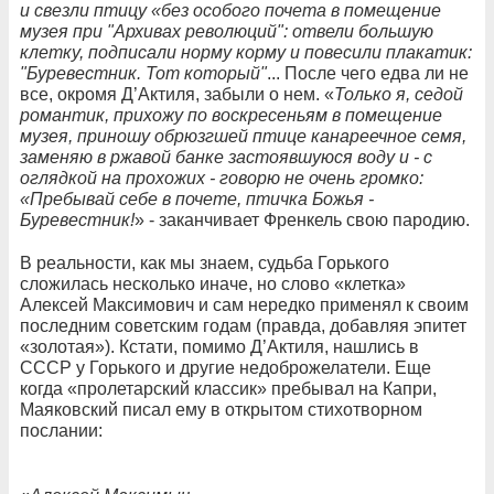
и свезли птицу «без особого почета в помещение
музея при "Архивах революций": отвели большую
клетку, подписали норму корму и повесили плакатик:
"Буревестник. Тот который"
... После чего едва ли не
все, окромя Д’Актиля, забыли о нем. «
Только я, седой
романтик, прихожу по воскресеньям в помещение
музея, приношу обрюзгшей птице канареечное семя,
заменяю в ржавой банке застоявшуюся воду и - с
оглядкой на прохожих - говорю не очень громко:
«Пребывай себе в почете, птичка Божья -
Буревестник!
» - заканчивает Френкель свою пародию.
В реальности, как мы знаем, судьба Горького
сложилась несколько иначе, но слово «клетка»
Алексей Максимович и сам нередко применял к своим
последним советским годам (правда, добавляя эпитет
«золотая»). Кстати, помимо Д’Актиля, нашлись в
СССР у Горького и другие недоброжелатели. Еще
когда «пролетарский классик» пребывал на Капри,
Маяковский писал ему в открытом стихотворном
послании: