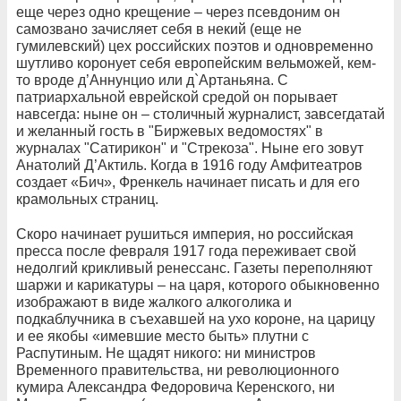
еще через одно крещение – через псевдоним он
самозвано зачисляет себя в некий (еще не
гумилевский) цех российских поэтов и одновременно
шутливо коронует себя европейским вельможей, кем-
то вроде д’Аннунцио или д`Артаньяна. С
патриархальной еврейской средой он порывает
навсегда: ныне он – столичный журналист, завсегдатай
и желанный гость в "Биржевых ведомостях" в
журналах "Сатирикон" и "Стрекоза". Ныне его зовут
Анатолий Д’Актиль. Когда в 1916 году Амфитеатров
создает «Бич», Френкель начинает писать и для его
крамольных страниц.
Скоро начинает рушиться империя, но российская
пресса после февраля 1917 года переживает свой
недолгий крикливый ренессанс. Газеты переполняют
шаржи и карикатуры – на царя, которого обыкновенно
изображают в виде жалкого алкоголика и
подкаблучника в съехавшей на ухо короне, на царицу
и ее якобы «имевшие место быть» плутни с
Распутиным. Не щадят никого: ни министров
Временного правительства, ни революционного
кумира Александра Федоровича Керенского, ни