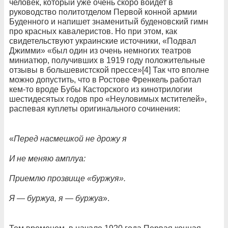
человек, который уже очень скоро войдет в
руководство политотделом Первой конной армии
Буденного и напишет знаменитый буденовский гимн
про красных кавалеристов. Но при этом, как
свидетельствуют украинские источники, «Подвал
Джимми» «был один из очень немногих театров
миниатюр, получивших в 1919 году положительные
отзывы в большевистской прессе»[4] Так что вполне
можно допустить, что в Ростове Френкель работал
кем-то вроде Бубы Касторского из кинотрилогии
шестидесятых годов про «Неуловимых мстителей»,
распевая куплеты оригинального сочинения:
«
Перед насмешкой не дрожу я
И не меняю амплуа:
Приемлю прозвище «буржуя».
Я — буржуа, я — буржуа
».