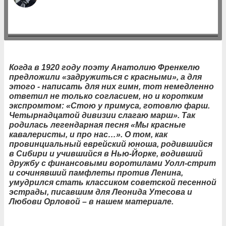
Когда в 1920 году поэту Анатолию Френкелю
предложили «задружиться с красными», а для
этого - написать для них гимн, тот немедленно
ответил не только согласием, но и коротким
экспромтом: «Стою у примуса, готовлю фарш.
Четырнадцатой дивизии слагаю марш». Так
родилась легендарная песня «Мы красные
кавалеристы, и про нас…». О том, как
провинциальный еврейский юноша, родившийся
в Сибири и учившийся в Нью-Йорке, водивший
дружбу с финансовыми воротилами Уолл-стрит
и сочинявший памфлеты против Ленина,
умудрился стать классиком советской песенной
эстрады, писавшим для Леонида Утесова и
Любови Орловой – в нашем материале.