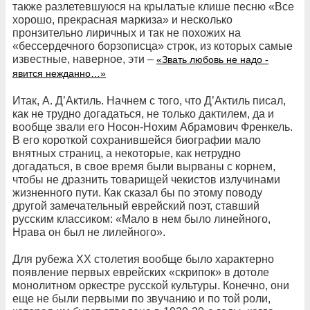
также разлетевшуюся на крылатые клише песню «Все
хорошо, прекрасная маркиза» и несколько
пронзительно лиричных и так не похожих на
«бессердечного борзописца» строк, из которых самые
известные, наверное, эти –
«Звать любовь не надо -
явится нежданно…»
Итак, А. Д’Актиль. Начнем с того, что Д’Актиль писал,
как не трудно догадаться, не только дактилем, да и
вообще звали его Носон-Нохим Абрамович Френкель.
В его короткой сохранившейся биографии мало
внятных страниц, а некоторые, как нетрудно
догадаться, в свое время были вырваны с корнем,
чтобы не дразнить товарищей чекистов излучинами
жизненного пути. Как сказал бы по этому поводу
другой замечательный еврейский поэт, ставший
русским классиком: «Мало в нем было линейного,
Нрава он был не лилейного».
Для рубежа XX столетия вообще было характерно
появление первых еврейских «скрипок» в дотоле
монолитном оркестре русской культуры. Конечно, они
еще не были первыми по звучанию и по той роли,