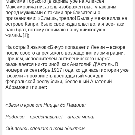
Максима Горького (в карикатуре на Алексея
Максимовича писатель изображен выступающим
перед мужиками с такими приблизительно
признаниями: «Слышь, трепло! Была у меня вилла на
острове Капри, было свое издательство, а я все-таки
ваш брат, потому понимаю нашу «чижолую»
жизнь!»[1])
На острый язычок «Бичу» попадает и Ленин – вскоре
после своего апрельского возращения из эмиграции.
Причем, исполнителем антиленинского шаржа
оказывается никто иной, как Анатолий Д’Актиль. В
номере за сентябрь 1917 года, когда часы истории уже
грозили «прохрипеть двенадцатый час» для
февральской республики, беспечный Анатолий
Абрамович пишет:
«Звон и крик от Ниццы до Памира:
Родился – представьте! – ангел мира!
Объявить спешат о том эдиктом