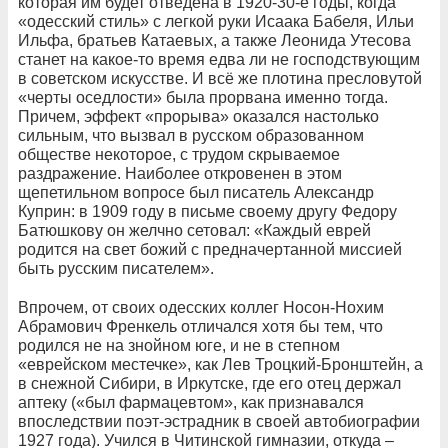
которая им будет отведена в 1920-30-е годы, когда
«одесский стиль» с легкой руки Исаака Бабеля, Ильи
Ильфа, братьев Катаевых, а также Леонида Утесова
станет на какое-то время едва ли не господствующим
в советском искусстве. И всё же плотина пресловутой
«черты оседлости» была прорвана именно тогда.
Причем, эффект «прорыва» оказался настолько
сильным, что вызвал в русском образованном
обществе некоторое, с трудом скрываемое
раздражение. Наиболее откровенен в этом
щепетильном вопросе был писатель Александр
Куприн: в 1909 году в письме своему другу Федору
Батюшкову он желчно сетовал: «Каждый еврей
родится на свет божий с предначертанной миссией
быть русским писателем».
Впрочем, от своих одесских коллег Носон-Нохим
Абрамович Френкель отличался хотя бы тем, что
родился не на знойном юге, и не в степном
«еврейском местечке», как Лев Троцкий-Бронштейн, а
в снежной Сибири, в Иркутске, где его отец держал
аптеку («был фармацевтом», как признавался
впоследствии поэт-эстрадник в своей автобиографии
1927 года). Учился в Читинской гимназии, откуда –