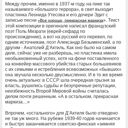
Между прочим, именно в 1937-м году, на пике так
называемого «большого террора», в свет выходит
пластинка Леонида Утесова и его дочери Эдит с
записью песни
». Текст
«Все хорошо, прекрасная маркиза
этой композиции в оригинале написал французский
поэт Поль Мизрати (еврей-сефард по
происхождению), а вот на русский его перевел, по
одним источникам, поэт Александр Безыменский, а по
другим - Анатолий Д’Актиль. Как оно было на самом
деле, сейчас уже не разберешь, но пластинка имела
необыкновенный успех, хотя на фоне поставленного
на конвейер массового убийства старых большевиков
с их семьями и истребления всевозможных «бывших»
она звучала несколько двусмысленно. И в то же время
очень актуально: в СССР шла очередная грызня за
власть, рушились судьбы и безупречные репутации,
неизбежность Второй Мировой войны считалась
делом почти решенным. «А в остальном, прекрасная
маркиза…»
Впрочем, «остального» для Д’Актиля было отведено
не так уж много. На рубеже 1939-40 годов начинается
и быстро заканчивается советско-финская «зимняя