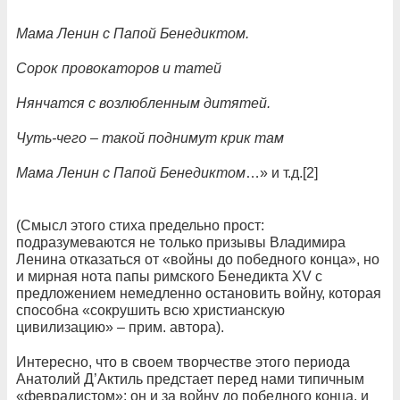
Мама Ленин с Папой Бенедиктом.
Сорок провокаторов и татей
Нянчатся с возлюбленным дитятей.
Чуть-чего – такой поднимут крик там
Мама Ленин с Папой Бенедиктом
…» и т.д.[2]
(Смысл этого стиха предельно прост:
подразумеваются не только призывы Владимира
Ленина отказаться от «войны до победного конца», но
и мирная нота папы римского Бенедикта XV с
предложением немедленно остановить войну, которая
способна «сокрушить всю христианскую
цивилизацию» – прим. автора).
Интересно, что в своем творчестве этого периода
Анатолий Д’Актиль предстает перед нами типичным
«февралистом»: он и за войну до победного конца, и