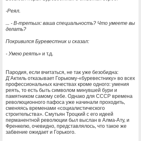
-Реял.
... - В-третьих: ваша специальность? Что умеете вы
делать?
Покривился Буревестник и сказал:
- Умею реять
» и т.д.
Пародия, если вчитаться, не так уже безобидна:
Д’Актиль отказывает Горькому-«буревестнику» во всех
профессиональных качествах кроме одного: умения
реять, то есть быть символом минувшей бури и
памятником самому себе. Однако для СССР времена
революционного пафоса уже начинали проходить,
сменяясь временами «социалистического
строительства». Смутьян Троцкий с его идеей
перманентной революции был выслан в Алма-Ату, и
Френкелю, очевидно, представлялось, что такое же
забвение ожидает и Горького.