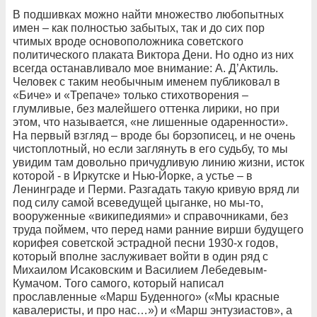
В подшивках можно найти множество любопытных
имен – как полностью забытых, так и до сих пор
чтимых вроде основоположника советского
политического плаката Виктора Дени. Но одно из них
всегда останавливало мое внимание: А. Д’Актиль.
Человек с таким необычным именем публиковал в
«Биче» и «Трепаче» только стихотворения –
глумливые, без малейшего оттенка лирики, но при
этом, что называется, «не лишенные одаренности».
На первый взгляд – вроде бы борзописец, и не очень
чистоплотный, но если заглянуть в его судьбу, то мы
увидим там довольно причудливую линию жизни, исток
которой - в Иркутске и Нью-Йорке, а устье – в
Ленинграде и Перми. Разгадать такую кривую вряд ли
под силу самой всеведущей цыганке, но мы-то,
вооруженные «википедиями» и справочниками, без
труда поймем, что перед нами ранние вирши будущего
корифея советской эстрадной песни 1930-х годов,
который вполне заслуживает войти в один ряд с
Михаилом Исаковским и Василием Лебедевым-
Кумачом. Того самого, который написал
прославленные «Марш Буденного» («Мы красные
кавалеристы, и про нас…») и «Марш энтузиастов», а