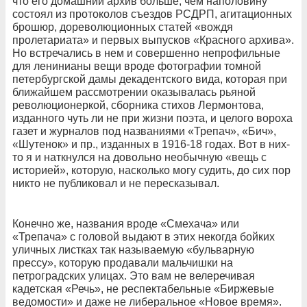
что его домашний архив больше, чем наполовину
состоял из протоколов съездов РСДРП, агитационных
брошюр, дореволюционных статей «вождя
пролетариата» и первых выпусков «Красного архива».
Но встречались в нем и совершенно непрофильные
для ленинианы вещи вроде фотографии томной
петербургской дамы декадентского вида, которая при
ближайшем рассмотрении оказывалась рьяной
революционеркой, сборника стихов Лермонтова,
изданного чуть ли не при жизни поэта, и целого вороха
газет и журналов под названиями «Трепач», «Бич»,
«Шутенок» и пр., изданных в 1916-18 годах. Вот в них-
то я и наткнулся на довольно необычную «вещь с
историей», которую, насколько могу судить, до сих пор
никто не публиковал и не пересказывал.
Конечно же, названия вроде «Смехача» или
«Трепача» с головой выдают в этих некогда бойких
уличных листках так называемую «бульварную
прессу», которую продавали мальчишки на
петроградских улицах. Это вам не велеречивая
кадетская «Речь», не респектабельные «Биржевые
ведомости» и даже не либеральное «Новое время».