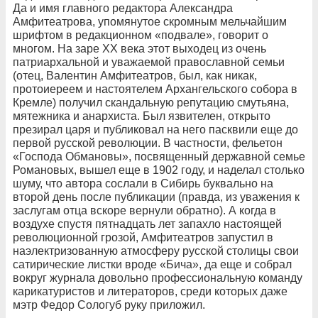
Да и имя главного редактора Александра
Амфитеатрова, упомянутое скромным мельчайшим
шрифтом в редакционном «подвале», говорит о
многом. На заре ХХ века этот выходец из очень
патриархальной и уважаемой православной семьи
(отец, Валентин Амфитеатров, был, как никак,
протоиереем и настоятелем Архангельского собора в
Кремле) получил скандальную репутацию смутьяна,
мятежника и анархиста. Был язвителен, открыто
презирал царя и публиковал на него пасквили еще до
первой русской революции. В частности, фельетон
«Господа Обмановы», посвященный державной семье
Романовых, вышел еще в 1902 году, и наделал столько
шуму, что автора сослали в Сибирь буквально на
второй день после публикации (правда, из уважения к
заслугам отца вскоре вернули обратно). А когда в
воздухе спустя пятнадцать лет запахло настоящей
революционной грозой, Амфитеатров запустил в
наэлектризованную атмосферу русской столицы свои
сатирические листки вроде «Бича», да еще и собрал
вокруг журнала довольно профессиональную команду
карикатуристов и литераторов, среди которых даже
мэтр Федор Сологуб руку приложил.