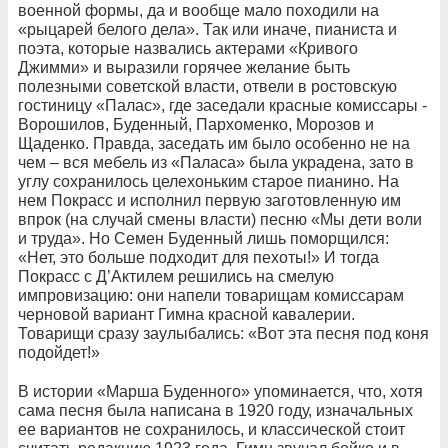
военной формы, да и вообще мало походили на
«рыцарей белого дела». Так или иначе, пианиста и
поэта, которые назвались актерами «Кривого
Джимми» и выразили горячее желание быть
полезными советской власти, отвели в ростовскую
гостиницу «Палас», где заседали красные комиссары -
Ворошилов, Буденный, Пархоменко, Морозов и
Щаденко. Правда, заседать им было особенно не на
чем – вся мебель из «Паласа» была украдена, зато в
углу сохранилось целехоньким старое пианино. На
нем Покрасс и исполнил первую заготовленную им
впрок (на случай смены власти) песню «Мы дети воли
и труда». Но Семен Буденный лишь поморщился:
«Нет, это больше подходит для пехоты!» И тогда
Покрасс с Д’Актилем решились на смелую
импровизацию: они напели товарищам комиссарам
черновой вариант Гимна красной кавалерии.
Товарищи сразу заулыбались: «Вот эта песня под коня
подойдет!»
В истории «Марша Буденного» упоминается, что, хотя
сама песня была написана в 1920 году, изначальных
ее вариантов не сохранилось, и классической стоит