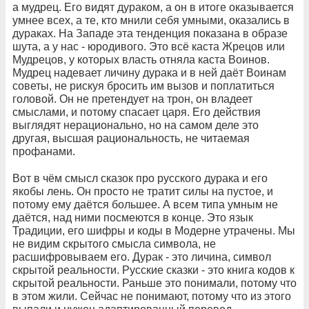
а мудрец. Его видят дураком, а он в итоге оказывается
умнее всех, а те, кто мнили себя умными, оказались в
дураках. На Западе эта тенденция показана в образе
шута, а у нас - юродивого. Это всё каста Жрецов или
Мудрецов, у которых власть отняла каста Воинов.
Мудрец надевает личину дурака и в ней даёт Воинам
советы, не рискуя бросить им вызов и поплатиться
головой. Он не претендует на трон, он владеет
смыслами, и потому спасает царя. Его действия
выглядят нерационально, но на самом деле это
другая, высшая рациональность, не читаемая
профанами.
Вот в чём смысл сказок про русского дурака и его
якобы лень. Он просто не тратит силы на пустое, и
потому ему даётся большее. А всем типа умным не
даётся, над ними посмеются в конце. Это язык
Традиции, его шифры и коды в Модерне утрачены. Мы
не видим скрытого смысла символа, не
расшифровываем его. Дурак - это личина, символ
скрытой реальности. Русские сказки - это книга кодов к
скрытой реальности. Раньше это понимали, потому что
в этом жили. Сейчас не понимают, потому что из этого