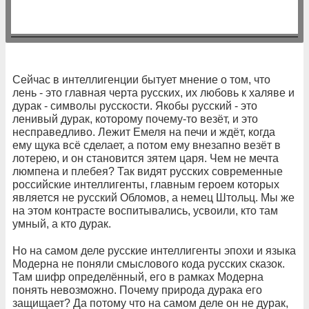
Сейчас в интеллигенции бытует мнение о том, что
лень - это главная черта русских, их любовь к халяве и
дурак - символы русскости. Якобы русский - это
ленивый дурак, которому почему-то везёт, и это
несправедливо. Лежит Емеля на печи и ждёт, когда
ему щука всё сделает, а потом ему внезапно везёт в
лотерею, и он становится зятем царя. Чем не мечта
люмпена и плебея? Так видят русских современные
российские интеллигенты, главным героем которых
является не русский Обломов, а немец Штольц. Мы же
на этом контрасте воспитывались, усвоили, кто там
умный, а кто дурак.
Но на самом деле русские интеллигенты эпохи и языка
Модерна не поняли смыслового кода русских сказок.
Там шифр определённый, его в рамках Модерна
понять невозможно. Почему природа дурака его
защищает? Да потому что на самом деле он не дурак,