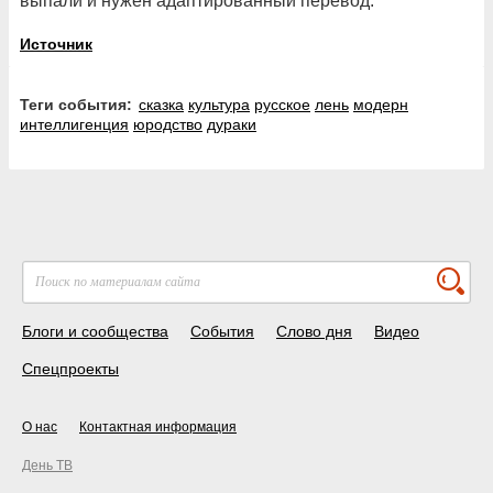
выпали и нужен адаптированный перевод.
Источник
Теги события:
сказка
культура
русское
лень
модерн
интеллигенция
юродство
дураки
Блоги и сообщества
События
Слово дня
Видео
Спецпроекты
О нас
Контактная информация
День ТВ