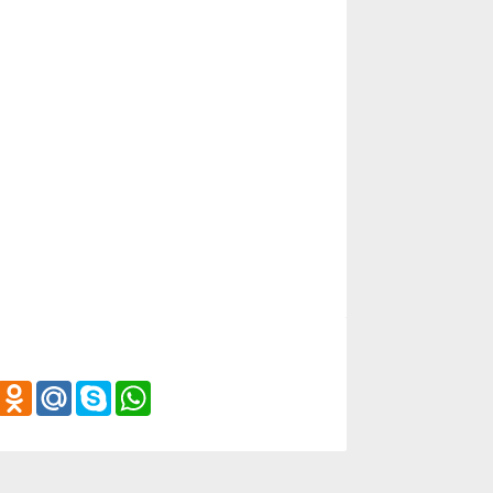
iber
Odnoklassniki
Mail.Ru
Skype
WhatsApp