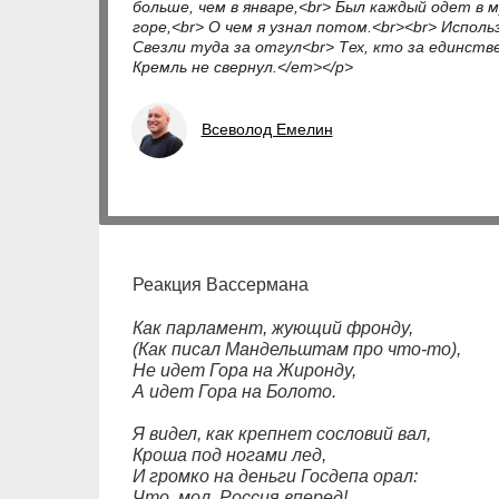
больше, чем в январе,<br> Был каждый одет в 
горе,<br> О чем я узнал потом.<br><br> Испол
Свезли туда за отгул<br> Тех, кто за единств
Кремль не свернул.</em></p>
Всеволод Емелин
Реакция Вассермана
Как парламент, жующий фронду,
(Как писал Мандельштам про что-то),
Не идет Гора на Жиронду,
А идет Гора на Болото.
Я видел, как крепнет сословий вал,
Кроша под ногами лед,
И громко на деньги Госдепа орал:
Что, мол, Россия вперед!