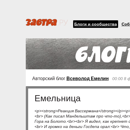
Блоги и сообщества
Соб
Авторский блог
Всеволод Емелин
00:00 8 
Емельница
<p><strong>Реакция Вассермана</strong></p><
<br> (Как писал Мандельштам про что-то),<br>
Гора на Болото.<br><br> Я видел, как крепнет 
<br> И громко на деньги Госдепа орал:<br> Что,