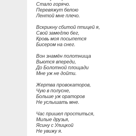
Стало горячо.
Перевяжут белою
Лентой мне плечо.
Вскрикну сбитой птицей я,
Свой замедлю бег,
Кровь моя посыпется
Бисером на снег.
Вон знамён полотнища
Вьются впереди,
До Болотной площади
Мне уж не дойти.
Жертва провокаторов,
Чую в полусне,
Больше уж ораторов
Не услышать мне.
Час пришел проститься,
Милые друзья,
Ясину с Улицкой
Не увижу я.