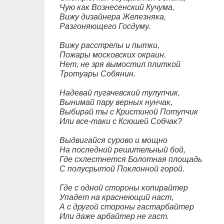
Чую как Вознесенский Кучума,
Вижу дизайнера Железняка,
Разгоняющего Госдуму.
Вижу расстрелы и пытки,
Пожары московских окраин.
Нет, не зря вымостил плиткой
Тротуары Собянин.
Надевай пугачевский тулупчик,
Вынимай пару верных нунчак,
Выбирай ты с Кристиной Потупчик
Или все-таки с Ксюшей Собчак?
Выдвигайся сурово и мощно
На последний решительный бой,
Где схлестнется Болотная площадь
С полусрытой Поклонной горой.
Где с одной стороны копирайтер
Упадет на краснеющий наст,
А с другой стороны гастарбайтер
Или даже арбайтер не гаст.