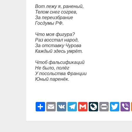
Вот лежу я, раненый,
Телом снег согрев,
За переизбрание
Госдумы РФ.
Что моя фигура?
Раз восстал народ,
За отставку Чурова
Каждый здесь умрёт.
Чтоб фальсификаций
Не было, полёг
У посольства Франции
Юный паренёк.
Ресурс
Email
VK
Telegram
Gmail
LiveJournal
Print
Twitter
V