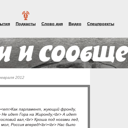
ытия
Подкасты
Слово дня
Видео
Спецпроекты
февраля 2012
p><em>Как парламент, жующий фронду,
 Не идет Гора на Жиронду,<br> А идет
сословий вал,<br> Кроша под ногами лед,
 мол, Россия вперед!<br><br> Нас было