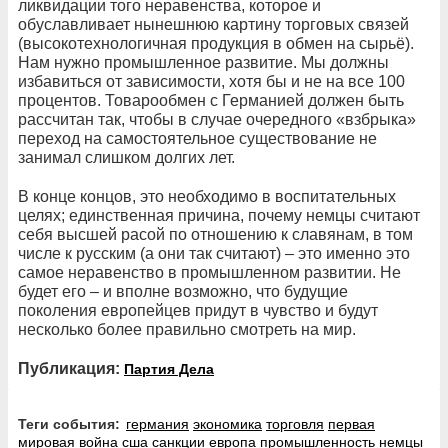
ликвидации того неравенства, которое и
обуславливает нынешнюю картину торговых связей
(высокотехнологичная продукция в обмен на сырьё).
Нам нужно промышленное развитие. Мы должны
избавиться от зависимости, хотя бы и не на все 100
процентов. Товарообмен с Германией должен быть
рассчитан так, чтобы в случае очередного «взбрыка»
переход на самостоятельное существование не
занимал слишком долгих лет.
В конце концов, это необходимо в воспитательных
целях; единственная причина, почему немцы считают
себя высшей расой по отношению к славянам, в том
числе к русским (а они так считают) – это именно это
самое неравенство в промышленном развитии. Не
будет его – и вполне возможно, что будущие
поколения европейцев придут в чувство и будут
несколько более правильно смотреть на мир.
Публикация:
Партия Дела
Теги события:
германия
экономика
торговля
первая
мировая война
сша
санкции
европа
промышленность
немцы