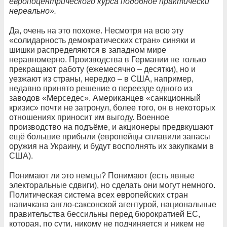
европоцентрического курса подобное практически
нереально».
Да, очень на это похоже. Несмотря на всю эту
«солидарность демократических стран» синяки и
шишки распределяются в западном мире
неравномерно. Производства в Германии не только
прекращают работу (ежемесячно – десятки), но и
уезжают из страны, нередко – в США, например,
недавно принято решение о переезде одного из
заводов «Мерседес». Американцев «санкционный
кризис» почти не затронул, более того, он в некоторых
отношениях приносит им выгоду. Военное
производство на подъёме, и акционеры предвкушают
ещё большие прибыли (европейцы сплавили запасы
оружия на Украину, и будут восполнять их закупками в
США).
Понимают ли это немцы? Понимают (есть явные
электоральные сдвиги), но сделать они могут немного.
Политическая система всех европейских стран
напичкана англо-саксонской агентурой, национальные
правительства бессильны перед бюрократией ЕС,
которая, по сути, никому не подчиняется и никем не