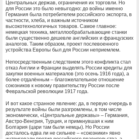
Центральных держав, ограничения их торговли. Но
для России это было невыгодно: до войны именно
Германия была потребителем российского экспорта, в
частности, хлеба, и важным источником
высокотехнологичных товаров. Самое главное:
немецкая техника, металлообрабатывающие станки
были существенно дешевле английских и французских
аналогов. Таким образом, проект послевоенного
устройства Европы был для России неприемлем.
Непосредственным следствием этого конфликта стал
отказ Англии и Франции выделять России кредиты для
закупки военных материалов (это осень 1916 года), а
более отдалённым – благожелательное отношение
союзников к новому правительству России после
Февральской революции 1917 года.
И вот какое странное явление: да, в первую очередь в
результате войны были разгромлены, в том числе
экономически, «Центральные державы» – Германия,
Австро-Венгрия, Турция, и примкнувшая к ним
Болгария (цари там были немцы). Но России
досталось едва ли не сильнее – «союзники» явно
интриговали против российского правительства, а