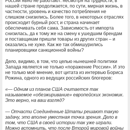
России явно не работают: несмотря на трудности, в
нашей стране продолжается, по сути, мирная жизнь, в
частности, уровень и качество потребления не
слишком снизились. Более того, в некоторых отраслях
происходит бурный рост, и страна начинает
обеспечивать себя сама. Зависимость от импорта
снизилась, да к тому же на смену к ушедшим брендам
и поставщикам пришли товары из других стран – и
оказались не хуже. Как же так обмишурились
планировщики санкционной войны?
Дело, видимо, в том, что целью нынешней политики
Запада является не только «поражение России». И это
не только моё мнение, вот цитата из интервью Бориса
Рожина, одного из ведущих российских блогеров:
«— Одним из планов США считается так
называемое «обезжиривание» европейских экономик.
Это верно, на ваш взгляд?
— Отчасти Соединённые Штаты решают такую
задачу, это вполне уместная точка зрения. Дело в
том, что США в своей истории так уже играли.
Можно вспомнить, что после Второй мировой войны