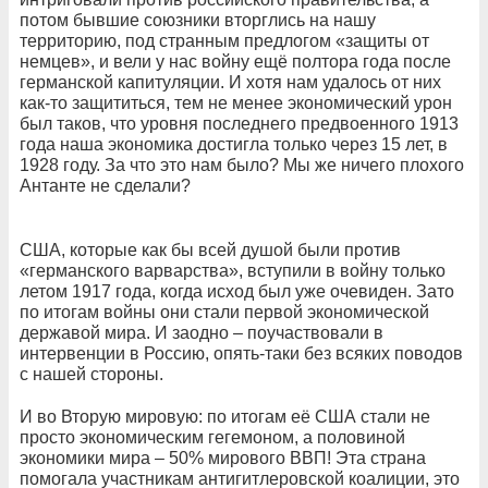
потом бывшие союзники вторглись на нашу
территорию, под странным предлогом «защиты от
немцев», и вели у нас войну ещё полтора года после
германской капитуляции. И хотя нам удалось от них
как-то защититься, тем не менее экономический урон
был таков, что уровня последнего предвоенного 1913
года наша экономика достигла только через 15 лет, в
1928 году. За что это нам было? Мы же ничего плохого
Антанте не сделали?
США, которые как бы всей душой были против
«германского варварства», вступили в войну только
летом 1917 года, когда исход был уже очевиден. Зато
по итогам войны они стали первой экономической
державой мира. И заодно – поучаствовали в
интервенции в Россию, опять-таки без всяких поводов
с нашей стороны.
И во Вторую мировую: по итогам её США стали не
просто экономическим гегемоном, а половиной
экономики мира – 50% мирового ВВП! Эта страна
помогала участникам антигитлеровской коалиции, это