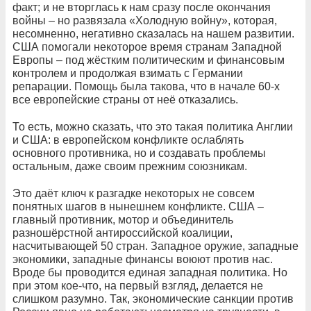
факт; и не вторглась к нам сразу после окончания
войны – но развязала «Холодную войну», которая,
несомненно, негативно сказалась на нашем развитии.
США помогали некоторое время странам Западной
Европы – под жёстким политическим и финансовым
контролем и продолжая взимать с Германии
репарации. Помощь была такова, что в начале 60-х
все европейские страны от неё отказались.
То есть, можно сказать, что это такая политика Англии
и США: в европейском конфликте ослаблять
основного противника, но и создавать проблемы
остальным, даже своим прежним союзникам.
Это даёт ключ к разгадке некоторых не совсем
понятных шагов в нынешнем конфликте. США –
главный противник, мотор и объединитель
разношёрстной антироссийской коалиции,
насчитывающей 50 стран. Западное оружие, западные
экономики, западные финансы воюют против нас.
Вроде бы проводится единая западная политика. Но
при этом кое-что, на первый взгляд, делается не
слишком разумно. Так, экономические санкции против