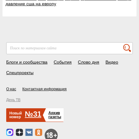
давление сша на европу
Блоги и сообщества
События
Слово дня
Видео
Спецпроекты
О нас
Контактная информация
День ТВ
№31
Архив
Новый
номер
газеты