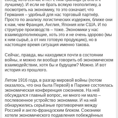
лучшему). И если не брать всякую геополитику, а
посмотреть на экономику, то это означает, что
Германия – удобный для нас торговый партнёр.
Просто по анализу логистических издержек, ближе они
к нам, чем Франция, Англия, Япония или США. И по
структуре производств – тоже. Экономики у нас
взаимодополняющие, хоть это и не очень здорово (мы
к ним сырьё, а от них готовую продукцию), но в
настоящее время ситуация именно такова.
Сейчас, правда, мы находимся почти в состоянии
войны, и можно ли вообще говорить об экономическом
взаимодействии, хотя бы и будущем? Можно. И вот
история из прошлого.
Летом 1916 года, в разгар мировой войны (потом
оказалось, что она была Первой) в Париже состоялась
экономическая конференция союзников. На ней
обсуждался главный вопрос, ни много ни мало –
послевоенное устройство экономики. И на ней
обнаружились серьёзные противоречия между
Россией и англо-французским блоком. Союзники
хотели экономического подавления побеждённых