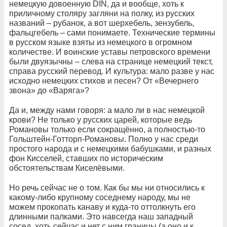
немецкую довоенную DIN, да и вообще, хоть к
приличному столяру загляни на полку, из русских
названий – рубанок, а вот шерхебель, зензубель,
фальцгебель – сами понимаете. Технические термины
в русском языке взяты из немецкого в огромном
количестве. И воинские уставы петровского времени
были двуязычны – слева на странице немецкий текст,
справа русский перевод. И культура: мало разве у нас
исходно немецких стихов и песен? От «Вечернего
звона» до «Варяга»?
Да и, между нами говоря: а мало ли в нас немецкой
крови? Не только у русских царей, которые ведь
Романовы только если сокращённо, а полностью-то
Гольштейн-Готторп-Романовы. Полно у нас среди
простого народа и с немецкими бабушками, и разных
фон Кисселей, ставших по историческим
обстоятельствам Киселёвыми.
Но речь сейчас не о том. Как бы мы ни относились к
какому-либо крупному соседнему народу, мы не
можем прокопать канаву и куда-то оттолкнуть его
длинными палками. Это навсегда наш западный
сосед, хоть сейчас и нет с ним границы (а оно и к