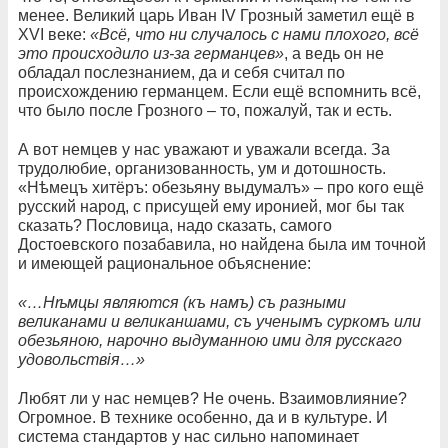
менее. Великий царь Иван IV Грозный заметил ещё в
XVI веке:
«Всё, что ни случалось с нами плохого, всё
это происходило из-за германцев»
, а ведь он не
обладал послезнанием, да и себя считал по
происхождению германцем. Если ещё вспомнить всё,
что было после Грозного – то, пожалуй, так и есть.
А вот немцев у нас уважают и уважали всегда. За
трудолюбие, организованность, ум и дотошность.
«Нѣмецъ хитёръ: обезьяну выдумалъ» – про кого ещё
русский народ, с присущей ему иронией, мог бы так
сказать? Пословица, надо сказать, самого
Достоевского позабавила, но найдена была им точной
и имеющей рациональное объяснение:
«…Нѣмцы являются (къ намъ) съ разными
великанами и великаншами, съ ученымъ суркомъ или
обезьяною, нарочно выдуманною ими для русскаго
удовольствія…»
Любят ли у нас немцев? Не очень. Взаимовлияние?
Огромное. В технике особенно, да и в культуре. И
система стандартов у нас сильно напоминает