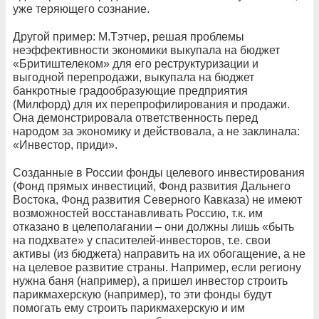
уже теряющего сознание.
Другой пример: М.Тэтчер, решая проблемы
неэффективности экономики выкупала на бюджет
«Бритиштелеком» для его реструктуризации и
выгодной перепродажи, выкупала на бюджет
банкротные градообразующие предприятия
(Милфорд) для их перепрофилирования и продажи.
Она демонстрировала ответственность перед
народом за экономику и действовала, а не заклинала:
«Инвестор, приди».
Созданные в России фонды целевого инвестирования
(Фонд прямых инвестиций, Фонд развития Дальнего
Востока, Фонд развития Северного Кавказа) не имеют
возможностей восстанавливать Россию, т.к. им
отказано в целеполагании – они должны лишь «быть
на подхвате» у спасителей-инвесторов, т.е. свои
активы (из бюджета) направить на их обогащение, а не
на целевое развитие страны. Например, если региону
нужна баня (например), а пришел инвестор строить
парикмахерскую (например), то эти фонды будут
помогать ему строить парикмахерскую и им