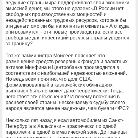
ведущие страны мира поддерживают свои экономики
эмиссией денег, мы этого не делаем: «В России нет
свободных производственных мощностей и
незадействованных трудовых ресурсов, которые бы
эти деньги смогли бы наполнить и оживить.» А откуда
они возьмутся – эти новые производства, если все
свободные для инвестиций ресурсы страны уводятся
за границу?
Тот же замминистра Моисеев поясняет, что
размещение средств резервных фондов и валютных
активов Минфина и Центробанка производится в
соответствии с наибольшей надежностью вложений.
Но ведь всем понятно, что долг США,
формализованный в казначейских облигациях,
выплачен быть не может даже теоретически. Тогда
чего стоят эти объяснения? И почему вложения в
расцвет своей страны, нескончаемую судьбу своего
народа является менее надежным, чем бумаги ФРС?
Несколько лет назад я ехал автомобилем из Санкт-
Петербурга в Хельсинки – практически по одной
параллели, в одной климатической зоне. До границы
по сторонам дороги – заросшие поля, похожие на