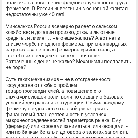
политика на повышение фондовооруженности труда
фермеров. В России инвестиции в основной капитал
недостаточны уже 40 лет!
Минсельхоз России всемерно радеет о сельском
хозяйстве: и дотации производства, и льготные
кредиты, и лизинг… Чего еще желать? А вот нет в
списке Форбс ни одного фермера, при миллиардных
затратах – успешных фермеров крайне мало, а
способных преодолеть засуху – почти нет.
Затраченных денег не жалко? Механизмы подправить
не пора?
Суть таких механизмов – не в отстраненности
государства от любых проблем
товаропроизводителей, а повышение его
структурирующей роли: роли по созданию базовых
условий для рынка и конкуренции. Сейчас каждому
фермеру предлагается на свой риск строить
финансовый план деятельности в условиях
макронеопределенностей параметров рынка. Ему
(фермеру) или коровами заниматься, или овощами, -
или по банкам бегать и договора о залогах заполнять,
думать о выгодном сбыте продукции очень вдали от