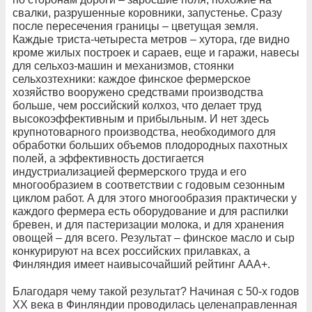
свалки, разрушенные коровники, запустенье. Сразу
после пересечения границы – цветущая земля.
Каждые триста-четыреста метров – хутора, где видно
кроме жилых построек и сараев, еще и гаражи, навесы
для сельхоз-машин и механизмов, стоянки
сельхозтехники: каждое финское фермерское
хозяйство вооружено средствами производства
больше, чем российский колхоз, что делает труд
высокоэффективным и прибыльным. И нет здесь
крупнотоварного производства, необходимого для
обработки больших объемов плодородных пахотных
полей, а эффективность достигается
индустриализацией фермерского труда и его
многообразием в соответствии с годовым сезонным
циклом работ. А для этого многообразия практически у
каждого фермера есть оборудование и для распилки
бревен, и для пастеризации молока, и для хранения
овощей – для всего. Результат – финское масло и сыр
конкурируют на всех российских прилавках, а
Финляндия имеет наивысочайший рейтинг ААА+.
Благодаря чему такой результат? Начиная с 50-х годов
ХХ века в Финляндии проводилась целенаправленная