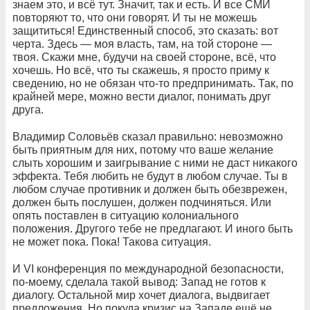
знаем это, и всё тут. Значит, так и есть. И все СМИ
повторяют то, что они говорят. И ты не можешь
защититься! Единственный способ, это сказать: вот
черта. Здесь — моя власть, там, на той стороне —
твоя. Скажи мне, будучи на своей стороне, всё, что
хочешь. Но всё, что ты скажешь, я просто приму к
сведению, но не обязан что-то предпринимать. Так, по
крайней мере, можно вести диалог, понимать друг
друга.
Владимир Соловьёв сказал правильно: невозможно
быть приятным для них, потому что ваше желание
слыть хорошим и заигрывание с ними не даст никакого
эффекта. Тебя любить не будут в любом случае. Ты в
любом случае противник и должен быть обезврежен,
должен быть послушен, должен подчиняться. Или
опять поставлен в ситуацию колониального
положения. Другого тебе не предлагают. И иного быть
не может пока. Пока! Такова ситуация.
И VI конференция по международной безопасности,
по-моему, сделала такой вывод: Запад не готов к
диалогу. Остальной мир хочет диалога, выдвигает
предложения. Но покуда кризис на Западе ещё не