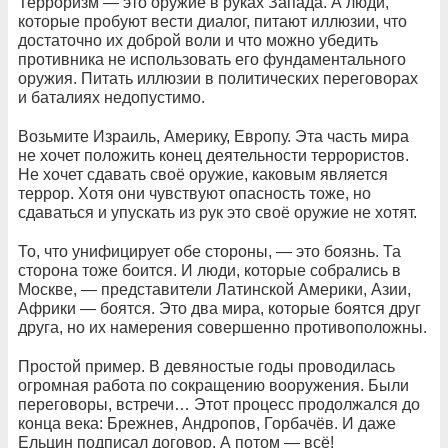
Терроризм — это оружие в руках Запада. А люди,
которые пробуют вести диалог, питают иллюзии, что
достаточно их доброй воли и что можно убедить
противника не использовать его фундаментального
оружия. Питать иллюзии в политических переговорах
и баталиях недопустимо.
Возьмите Израиль, Америку, Европу. Эта часть мира
не хочет положить конец деятельности террористов.
Не хочет сдавать своё оружие, каковым является
террор. Хотя они чувствуют опасность тоже, но
сдаваться и упускать из рук это своё оружие не хотят.
То, что унифицирует обе стороны, — это боязнь. Та
сторона тоже боится. И люди, которые собрались в
Москве, — представители Латинской Америки, Азии,
Африки — боятся. Это два мира, которые боятся друг
друга, но их намерения совершенно противоположны.
Простой пример. В девяностые годы проводилась
огромная работа по сокращению вооружения. Были
переговоры, встречи… Этот процесс продолжался до
конца века: Брежнев, Андропов, Горбачёв. И даже
Ельцин подписал договор. А потом — всё!