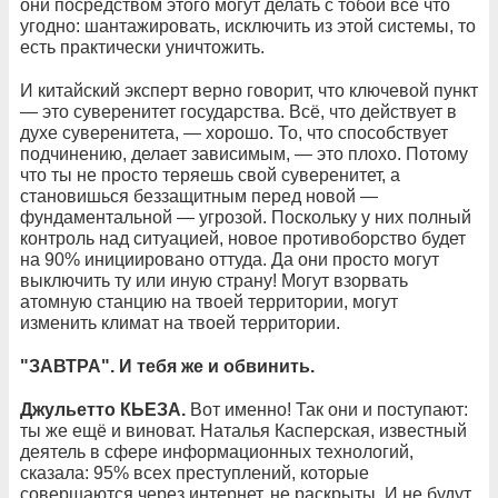
они посредством этого могут делать с тобой всё что
угодно: шантажировать, исключить из этой системы, то
есть практически уничтожить.
И китайский эксперт верно говорит, что ключевой пункт
— это суверенитет государства. Всё, что действует в
духе суверенитета, — хорошо. То, что способствует
подчинению, делает зависимым, — это плохо. Потому
что ты не просто теряешь свой суверенитет, а
становишься беззащитным перед новой —
фундаментальной — угрозой. Поскольку у них полный
контроль над ситуацией, новое противоборство будет
на 90% инициировано оттуда. Да они просто могут
выключить ту или иную страну! Могут взорвать
атомную станцию на твоей территории, могут
изменить климат на твоей территории.
"
ЗАВТРА". И тебя же и обвинить.
Джульетто КЬЕЗА.
Вот именно! Так они и поступают:
ты же ещё и виноват. Наталья Касперская, известный
деятель в сфере информационных технологий,
сказала: 95% всех преступлений, которые
совершаются через интернет, не раскрыты. И не будут