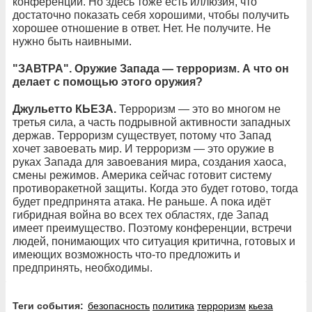
конференции. Но здесь тоже есть иллюзия, что
достаточно показать себя хорошими, чтобы получить
хорошее отношение в ответ. Нет. Не получите. Не
нужно быть наивными.
"
ЗАВТРА". Оружие Запада
—
терроризм. А что он
делает с помощью этого оружия?
Джульетто КЬЕЗА.
Терроризм — это во многом не
третья сила, а часть подрывной активности западных
держав. Терроризм существует, потому что Запад
хочет завоевать мир. И терроризм — это оружие в
руках Запада для завоевания мира, создания хаоса,
смены режимов. Америка сейчас готовит систему
противоракетной защиты. Когда это будет готово, тогда
будет предпринята атака. Не раньше. А пока идёт
гибридная война во всех тех областях, где Запад
имеет преимущество. Поэтому конференции, встречи
людей, понимающих что ситуация критична, готовых и
имеющих возможность что-то предложить и
предпринять, необходимы.
Теги события:
безопасность
политика
терроризм
кьеза