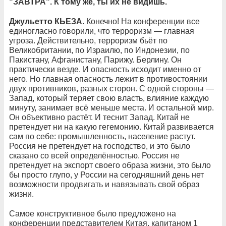
"
ЗАВТРА". К тому же, ты их не видишь.
Джульетто КЬЕЗА.
Конечно! На конференции все
единогласно говорили, что терроризм — главная
угроза. Действительно, терроризм бьёт по
Великобритании, по Израилю, по Индонезии, по
Пакистану, Афганистану, Парижу. Берлину. Он
практически везде. И опасность исходит именно от
него. Но главная опасность лежит в противостоянии
двух противников, разных сторон. С одной стороны —
Запад, который теряет свою власть, влияние каждую
минуту, занимает всё меньше места. И остальной мир.
Он объективно растёт. И теснит Запад. Китай не
претендует ни на какую гегемонию. Китай развивается
сам по себе: промышленность, население растут.
Россия не претендует на господство, и это было
сказано со всей определённостью. Россия не
претендует на экспорт своего образа жизни, это было
бы просто глупо, у России на сегодняшний день нет
возможности продвигать и навязывать свой образ
жизни.
Самое конструктивное было предложено на
конференции представителем Китая, капитаном 1