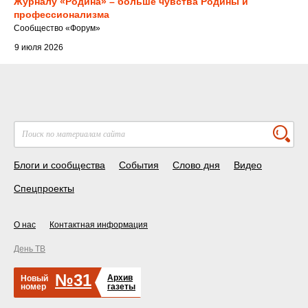
Журналу «Родина» – больше чувства Родины и
профессионализма
Cообщество
«Форум»
9 июля 2026
Блоги и сообщества
События
Слово дня
Видео
Спецпроекты
О нас
Контактная информация
День ТВ
№31
Архив
Новый
номер
газеты