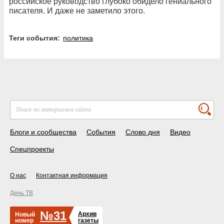
российское руководство глубоко обидело гениального
писателя. И даже не заметило этого.
Теги события:
политика
Блоги и сообщества
События
Слово дня
Видео
Спецпроекты
О нас
Контактная информация
День ТВ
№31
Архив
Новый
номер
газеты