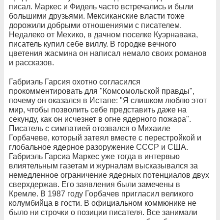
писал. Маркес и Фидель часто встречались и были
большими друзьями. Мексиканские власти тоже
дорожили добрыми отношениями с писателем.
Недалеко от Мехико, в дачном поселке Куэрнавака,
писатель купил себе виллу. В городке вечного
цветения жасмина он написал немало своих романов
и рассказов.
Габриэль Гарсия охотно согласился
прокомментировать для "Комсомольской правды",
почему он оказался в Истапе: "Я слишком люблю этот
мир, чтобы позволить себе представить даже на
секунду, как он исчезнет в огне ядерного пожара".
Писатель с симпатией отозвался о Михаиле
Горбачеве, который затеял вместе с перестройкой и
глобальное ядерное разоружение СССР и США.
Габриэль Гарсиа Маркес уже тогда в интервью
влиятельным газетам и журналам высказывался за
немедленное ограничение ядерных потенциалов двух
сверхдержав. Его заявления были замечены в
Кремле. В 1987 году Горбачев пригласил великого
колумбийца в гости. В официальном коммюнике не
было ни строчки о позиции писателя. Все занимали