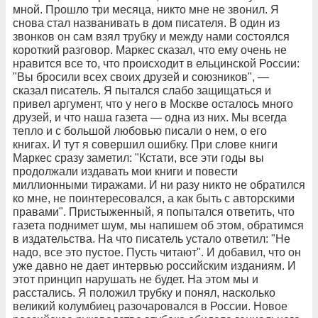
мной. Прошло три месяца, никто мне не звонил. Я
снова стал названивать в дом писателя. В один из
звонков он сам взял трубку и между нами состоялся
короткий разговор. Маркес сказал, что ему очень не
нравится все то, что происходит в ельцинской России:
"Вы бросили всех своих друзей и союзников", —
сказал писатель. Я пытался слабо защищаться и
привел аргумент, что у него в Москве осталось много
друзей, и что наша газета — одна из них. Мы всегда
тепло и с большой любовью писали о нем, о его
книгах. И тут я совершил ошибку. При слове книги
Маркес сразу заметил: "Кстати, все эти годы вы
продолжали издавать мои книги и повести
миллионными тиражами. И ни разу никто не обратился
ко мне, не поинтересовался, а как быть с авторскими
правами". Пристыженный, я попытался ответить, что
газета поднимет шум, мы напишем об этом, обратимся
в издательства. На что писатель устало ответил: "Не
надо, все это пустое. Пусть читают". И добавил, что он
уже давно не дает интервью российским изданиям. И
этот принцип нарушать не будет. На этом мы и
расстались. Я положил трубку и понял, насколько
великий колумбиец разочаровался в России. Новое