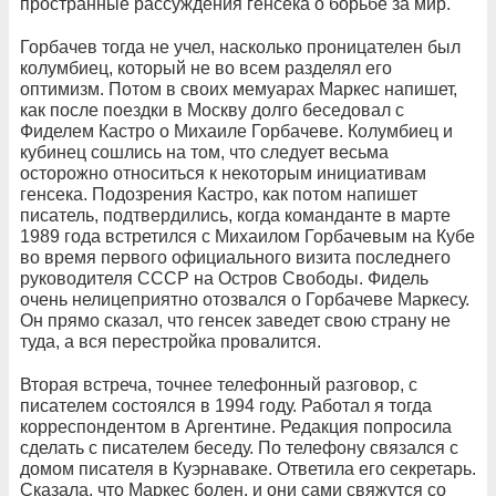
пространные рассуждения генсека о борьбе за мир.
Горбачев тогда не учел, насколько проницателен был
колумбиец, который не во всем разделял его
оптимизм. Потом в своих мемуарах Маркес напишет,
как после поездки в Москву долго беседовал с
Фиделем Кастро о Михаиле Горбачеве. Колумбиец и
кубинец сошлись на том, что следует весьма
осторожно относиться к некоторым инициативам
генсека. Подозрения Кастро, как потом напишет
писатель, подтвердились, когда команданте в марте
1989 года встретился с Михаилом Горбачевым на Кубе
во время первого официального визита последнего
руководителя СССР на Остров Свободы. Фидель
очень нелицеприятно отозвался о Горбачеве Маркесу.
Он прямо сказал, что генсек заведет свою страну не
туда, а вся перестройка провалится.
Вторая встреча, точнее телефонный разговор, с
писателем состоялся в 1994 году. Работал я тогда
корреспондентом в Аргентине. Редакция попросила
сделать с писателем беседу. По телефону связался с
домом писателя в Куэрнаваке. Ответила его секретарь.
Сказала, что Маркес болен, и они сами свяжутся со