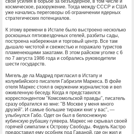
свои усилия в борьбе за безъядерное, в том числе и
космическое, разоружение. Тогда между СССР и США
уже начались переговоры об ограничении ядерных
стратегических потенциалов.
К этому времени в Истапе было выстроено несколько
роскошных пятизвездочных отелей, разбиты сады,
построена набережная и торговый центр. Все там
дышало чистотой и свежестью и поражало туристов
пламенеющими закатами. В этом райском уголке с 6
по 7 августа 1986 года и собрались руководители
шести государств.
Мигель де ла Мадрид пригласил в Истапу и
колумбийского писателя Габриэля Маркеса. В фойе
отеля Маркес стоял в окружении журналистов и вел
оживленную беседу. Когда я представился
корреспондентом "Комсомольской правды", писатель
сразу обратился ко мне: "В Москве у меня много
друзей". И самые большие тиражи книг у вас", —
улыбнулся Габо. Одет он был в белоснежную
кубинскую рубашку гуявера. Маркес не скрывал своей
горячей симпатии к Острову Свободы. Фидель Кастро
предоставил ему особняк под Гаваной, где он жил и