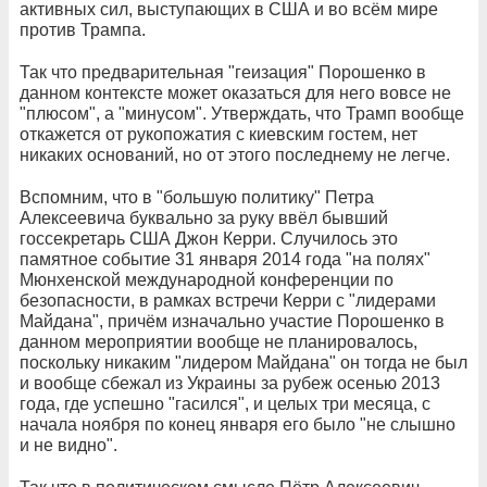
активных сил, выступающих в США и во всём мире
против Трампа.
Так что предварительная "геизация" Порошенко в
данном контексте может оказаться для него вовсе не
"плюсом", а "минусом". Утверждать, что Трамп вообще
откажется от рукопожатия с киевским гостем, нет
никаких оснований, но от этого последнему не легче.
Вспомним, что в "большую политику" Петра
Алексеевича буквально за руку ввёл бывший
госсекретарь США Джон Керри. Случилось это
памятное событие 31 января 2014 года "на полях"
Мюнхенской международной конференции по
безопасности, в рамках встречи Керри с "лидерами
Майдана", причём изначально участие Порошенко в
данном мероприятии вообще не планировалось,
поскольку никаким "лидером Майдана" он тогда не был
и вообще сбежал из Украины за рубеж осенью 2013
года, где успешно "гасился", и целых три месяца, с
начала ноября по конец января его было "не слышно
и не видно".