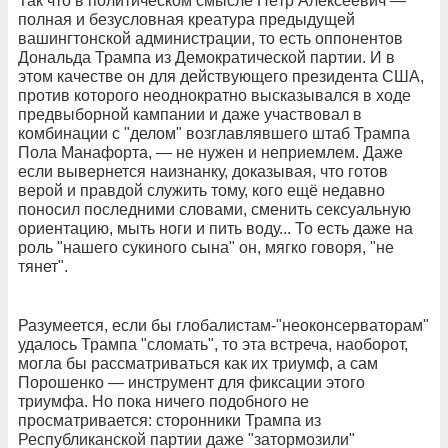
Так что в политическом смысле Пётр Алексеевич —
полная и безусловная креатура предыдущей
вашингтонской администрации, то есть оппонентов
Дональда Трампа из Демократической партии. И в
этом качестве он для действующего президента США,
против которого неоднократно высказывался в ходе
предвыборной кампании и даже участвовал в
комбинации с "делом" возглавлявшего штаб Трампа
Пола Манафорта, — не нужен и неприемлем. Даже
если вывернется наизнанку, доказывая, что готов
верой и правдой служить тому, кого ещё недавно
поносил последними словами, сменить сексуальную
ориентацию, мыть ноги и пить воду... То есть даже на
роль "нашего сукиного сына" он, мягко говоря, "не
тянет".
Разумеется, если бы глобалистам-"неоконсерваторам"
удалось Трампа "сломать", то эта встреча, наоборот,
могла бы рассматриваться как их триумф, а сам
Порошенко — инструмент для фиксации этого
триумфа. Но пока ничего подобного не
просматривается: сторонники Трампа из
Республиканской партии даже "затормозили"