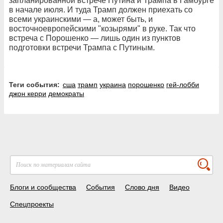
запланированной встрече Путина и Трампа в Гамбурге
в начале июля. И туда Трамп должен приехать со
всеми украинскими — а, может быть, и
восточноевропейскими "козырями" в руке. Так что
встреча с Порошенко — лишь один из пунктов
подготовки встречи Трампа с Путиным.
Теги события:
сша
трамп
украина
порошенко
гей-лобби
джон керри
демократы
Блоги и сообщества
События
Слово дня
Видео
Спецпроекты