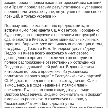
законопроект о новом пакете антироссийских санкций,
сам Трамп провёл весьма результативное и успешное
внешнеполитическое турне, не уступив ни пяди своих
позиций, а только укрепив их.
Поэтому вполне естественно предположить, что
встреча 45-го президента США с Петром Порошенко
будет сведена к получению последним инструкций по
сдаче власти в Киеве, а также минимальных личных
гарантий. Впрочем, уже появилась информация о том,
что Дональд Трамп и Рекс Тиллерсон уделят "дону
Педро" из Киева всего несколько минут своего
драгоценного времени, после чего он поступит в
полное распоряжение ответственных сотрудников
Госдепа для дальнейшей работы. В данной связи
интересен вопрос о преемнике. Из украинских
политиков "первого ряда" с Республиканской партией
США достаточно давно и тесно сотрудничает Юлия
Тимошенко, а в ходе недавней "прямой линии"
президент РФ назвал свою кандидатуру в лице
Виктора Медведчука. Видимо, окончательный формат
американо-российского консенсуса по поводу
"незалежной" может быть достигнут на