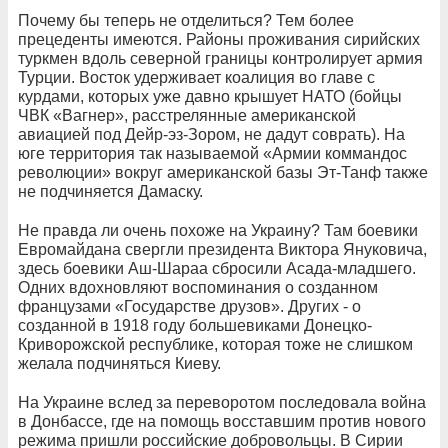
Почему бы теперь не отделиться? Тем более
прецеденты имеются. Районы проживания сирийских
туркмен вдоль северной границы контролирует армия
Турции. Восток удерживает коалиция во главе с
курдами, которых уже давно крышует НАТО (бойцы
ЧВК «Вагнер», расстрелянные американской
авиацией под Дейр-эз-Зором, не дадут соврать). На
юге территория так называемой «Армии коммандос
революции» вокруг американской базы Эт-Танф также
не подчиняется Дамаску.
Не правда ли очень похоже на Украину? Там боевики
Евромайдана свергли президента Виктора Януковича,
здесь боевики Аш-Шараа сбросили Асада-младшего.
Одних вдохновляют воспоминания о созданном
французами «Государстве друзов». Других - о
созданной в 1918 году большевиками Донецко-
Криворожской республике, которая тоже не слишком
желала подчиняться Киеву.
На Украине вслед за переворотом последовала война
в Донбассе, где на помощь восставшим против нового
режима пришли российские добровольцы. В Сирии