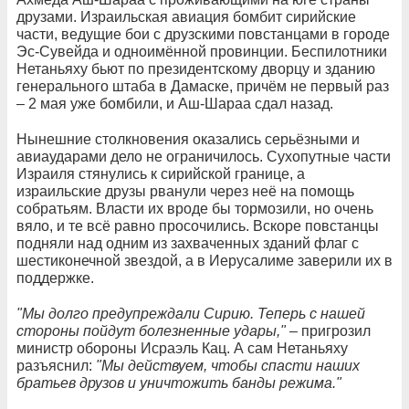
друзами. Израильская авиация бомбит сирийские
части, ведущие бои с друзскими повстанцами в городе
Эс-Сувейда и одноимённой провинции. Беспилотники
Нетаньяху бьют по президентскому дворцу и зданию
генерального штаба в Дамаске, причём не первый раз
– 2 мая уже бомбили, и Аш-Шараа сдал назад.
Нынешние столкновения оказались серьёзными и
авиаударами дело не ограничилось. Сухопутные части
Израиля стянулись к сирийской границе, а
израильские друзы рванули через неё на помощь
собратьям. Власти их вроде бы тормозили, но очень
вяло, и те всё равно просочились. Вскоре повстанцы
подняли над одним из захваченных зданий флаг с
шестиконечной звездой, а в Иерусалиме заверили их в
поддержке.
"Мы долго предупреждали Сирию. Теперь с нашей
стороны пойдут болезненные удары,"
– пригрозил
министр обороны Исраэль Кац. А сам Нетаньяху
разъяснил:
"Мы действуем, чтобы спасти наших
братьев друзов и уничтожить банды режима."