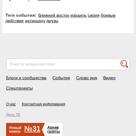
Теги события:
ближний восток
израиль
сирия
боевые
действия
нетаньяху
друзы
Блоги и сообщества
События
Слово дня
Видео
Спецпроекты
О нас
Контактная информация
День ТВ
№31
Архив
Новый
номер
газеты