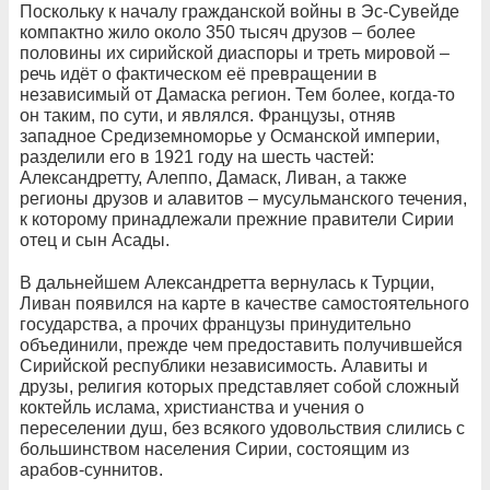
Поскольку к началу гражданской войны в Эс-Сувейде
компактно жило около 350 тысяч друзов – более
половины их сирийской диаспоры и треть мировой –
речь идёт о фактическом её превращении в
независимый от Дамаска регион. Тем более, когда-то
он таким, по сути, и являлся. Французы, отняв
западное Средиземноморье у Османской империи,
разделили его в 1921 году на шесть частей:
Александретту, Алеппо, Дамаск, Ливан, а также
регионы друзов и алавитов – мусульманского течения,
к которому принадлежали прежние правители Сирии
отец и сын Асады.
В дальнейшем Александретта вернулась к Турции,
Ливан появился на карте в качестве самостоятельного
государства, а прочих французы принудительно
объединили, прежде чем предоставить получившейся
Сирийской республики независимость. Алавиты и
друзы, религия которых представляет собой сложный
коктейль ислама, христианства и учения о
переселении душ, без всякого удовольствия слились с
большинством населения Сирии, состоящим из
арабов-суннитов.