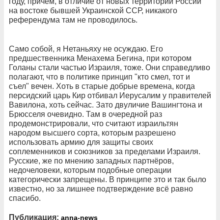
году, причём, в отличие от новых территорий России
на востоке бывшей Украинской ССР, никакого
референдума там не проводилось.
Само собой, я Нетаньяху не осуждаю. Его
предшественника Менахема Бегина, при котором
Голаны стали частью Израиля, тоже. Они справедливо
полагают, что в политике принцип "кто смел, тот и
съел" вечен. Хоть в старые добрые времена, когда
персидский царь Кир отбивал Иерусалим у правителей
Вавилона, хоть сейчас. Зато двуличие Вашингтона и
Брюсселя очевидно. Там в очередной раз
продемонстрировали, что считают израильтян
народом высшего сорта, которым разрешено
использовать армию для защиты своих
соплеменников и союзников за пределами Израиля.
Русские, же по мнению западных партнёров,
недочеловеки, которым подобные операции
категорически запрещены. В принципе это и так было
известно, но за лишнее подтверждение всё равно
спасибо.
Публикация:
anna-news