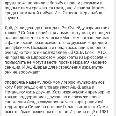
друзы тоже вступили в борьбу с новым режимом и
рядом с ними сражаются граждане Израиля. Может,
среди них и какой-нибудь Изя Стрелковкер арабов
крушит...
Дойдёт ли дело до прихода в Эс-Сувейду израильских
танков? Сейчас сирийская армия отступила, и процесс
плавно движется к местным «Минским соглашениям»
с фактической независимостью «Друзской Народной
республики». Возможна и новая эскалация, но одно
очевидно точно: ни возглавляемый США блок НАТО,
ни правящие Евросоюзом бюрократы из Брюсселя и
помыслить не могут ввести против Израиля какие-то
санкции. И Аш-Шараа для истребления израильтян
они не вооружают.
Уподобясь нашему любимому герою мультфильмов
коту Леопольду, они уговаривают Аш-Шараа и
Нетаньяху жить дружно. Хотя израильский премьер не
только поддерживает друзов, но и сразу же после
свержения Асада оккупировал часть приграничной
территории Сирии на востоке Голанских высот. Сами
высоты были включены в состав Израиля ещё в 1981