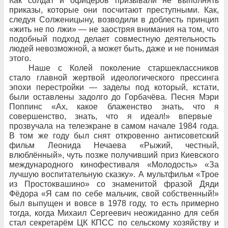
Как солдат и
офицеров призывали не
выполнять
приказы, которые они посчитают преступными. Как,
следуя Солженицыну, возводили в
доблесть принцип
«жить не
по
лжи»
— не
заостряя внимания на
том, что
подобный подход делает совместную деятельность
людей невозможной, а
может быть, даже и
не
понимая
этого.
Наше с
Колей поколение старшеклассников
стало главной жертвой идеологического прессинга
эпохи перестройки
— заделы под
который, кстати,
были оставлены задолго до
Горбачёва. Песня Мэри
Поппинс «Ах, какое блаженство знать, что
я
совершенство, знать, что
я
идеал!» впервые
прозвучала на
телеэкране в
самом начале 1984
года.
В
том
же году был снят откровенно антисоветский
фильм Леонида Нечаева «Рыжий, честный,
влюблённый», чуть позже получивший приз Киевского
международного кинофестиваля «Молодость» «За
лучшую воспитательную сказку». А
мультфильм «Трое
из
Простоквашино» со
знаменитой фразой Дяди
Фёдора «Я сам по
себе мальчик, свой собственный!»
был
выпущен и
вовсе в
1978
году, то
есть примерно
тогда, когда Михаил Сергеевич неожиданно для
себя
стал секретарём ЦК
КПСС по
сельскому хозяйству и