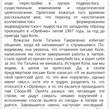
ходе перестройки
в лагере подверглось
существенным изменениям и педагогическое
целеполагание. Орлятские вожатые того времени
рассказывали мне, что
переход от
«воспитания
коллективистов» к
формированию
индивидуалистского лидерства по
западному образцу
произошёл в
«Орлёнке» летом 1987
года, за
год до
приезда туда Коли.
Вожатая Коли Татьяна Гавриленко избегает
общения, когда ей напоминают о
случившемся. По-
видимому, она уверена, что
отчаянное письмо Коле,
написанное ею после завершения работы в
лагере,
стало одной из
причин его
самоубийства, и
корит себя
за
это. Но
Татьяна не
виновата. История Коли, как мы
видим, в
целом не
орлятская. Да, в
своём
предсмертном письме Коля написал: «Я
не
выполнил
свой орлятский долг, то, что
мне поручили», однако
имеет смысл, хотя это и
трудно, разделить то, что
относится к
«Орлёнку», и
то, что
касается прошедшего
там Сбора-88. Орлята разных лет, читающие эти
строки, не
дадут соврать: никаких поручений к
исполнению «после вылета из
гнезда» в
лагере не
даётся. Завершается смена, наступает последний