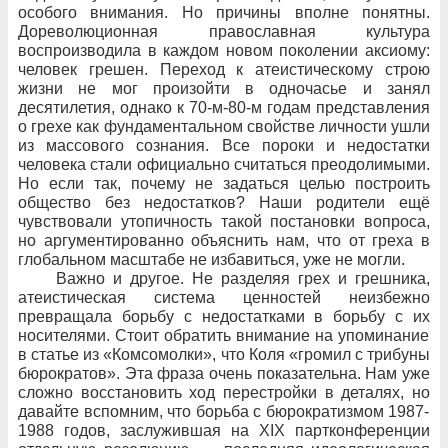
особого внимания. Но
причины вполне понятны.
Дореволюционная православная культура
воспроизводила в
каждом новом поколении аксиому:
человек грешен. Переход к
атеистическому строю
жизни не
мог произойти в
одночасье и
занял
десятилетия, однако к
70-м-80-м годам представления
о
грехе как фундаментальном свойстве личности ушли
из
массового сознания. Все пороки и
недостатки
человека стали официально считаться преодолимыми.
Но
если так, почему не
задаться целью построить
общество без
недостатков? Наши родители ещё
чувствовали утопичность такой постановки вопроса,
но
аргументированно объяснить нам, что
от
греха в
глобальном масштабе не
избавиться, уже
не
могли.
Важно и
другое. Не
разделяя грех и
грешника,
атеистическая система ценностей неизбежно
превращала борьбу с
недостатками в
борьбу с
их
носителями. Стоит обратить внимание на
упоминание
в
статье из
«Комсомолки», что
Коля «громил с
трибуны
бюрократов». Эта
фраза очень показательна. Нам уже
сложно восстановить ход перестройки в
деталях, но
давайте вспомним, что
борьба с
бюрократизмом 1987-
1988
годов, заслужившая на
XIX партконференции