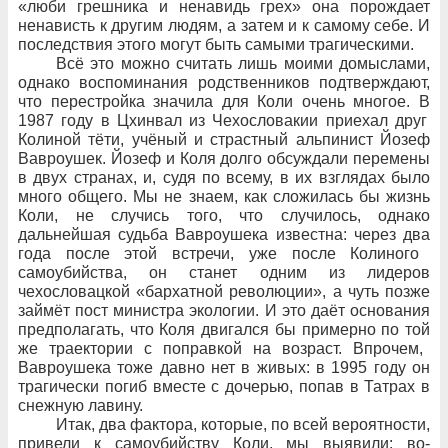
«люби грешника и
ненавидь грех» она порождает
ненависть к
другим людям, а
затем и
к
самому себе. И
последствия этого могут быть самыми трагическими.
Всё это можно считать лишь моими домыслами,
однако воспоминания родственников подтверждают,
что
перестройка значила для
Коли очень многое. В
1987
году в
Цхинвал из
Чехословакии приехал друг
Колиной тёти, учёный и
страстный альпинист Йозеф
Вавроушек. Йозеф и
Коля долго обсуждали перемены
в
двух странах, и, судя по
всему, в
их
взглядах было
много общего. Мы не
знаем, как сложилась
бы жизнь
Коли, не
случись того, что
случилось, однако
дальнейшая судьба Вавроушека известна: через
два
года после этой встречи, уже после Колиного
самоубийства, он станет одним из
лидеров
чехословацкой «бархатной революции», а
чуть позже
займёт пост министра экологии. И
это даёт основания
предполагать, что
Коля двигался
бы примерно по
той
же траектории с
поправкой на
возраст. Впрочем,
Вавроушека тоже давно нет в
живых: в
1995
году он
трагически погиб вместе с
дочерью, попав в
Татрах в
снежную лавину.
Итак, два
фактора, которые, по
всей вероятности,
привели к
самоубийству Коли, мы выявили: во-