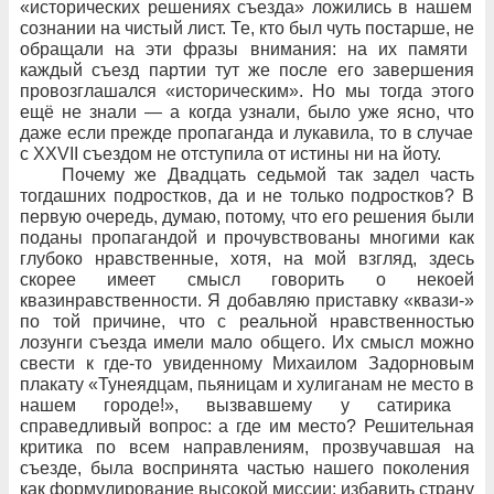
«исторических решениях съезда» ложились в
нашем
сознании на
чистый лист. Те, кто был чуть постарше, не
обращали на
эти
фразы внимания: на
их
памяти
каждый съезд партии тут
же после его
завершения
провозглашался «историческим». Но
мы тогда этого
ещё не
знали
— а
когда узнали, было уже ясно, что
даже если прежде пропаганда и
лукавила, то
в
случае
с
XXVII
съездом не
отступила от
истины ни
на
йоту.
Почему
же Двадцать седьмой так задел часть
тогдашних подростков, да
и
не
только подростков? В
первую очередь, думаю, потому, что
его
решения были
поданы пропагандой и
прочувствованы многими как
глубоко нравственные, хотя, на
мой взгляд, здесь
скорее имеет смысл говорить о
некоей
квазинравственности. Я
добавляю приставку «квази-»
по
той причине, что
с
реальной нравственностью
лозунги съезда имели мало общего. Их
смысл можно
свести к
где-то увиденному Михаилом Задорновым
плакату «Тунеядцам, пьяницам и
хулиганам не
место в
нашем городе!», вызвавшему у
сатирика
справедливый вопрос: а
где им место? Решительная
критика по
всем направлениям, прозвучавшая на
съезде, была
воспринята частью нашего поколения
как формулирование высокой миссии: избавить страну