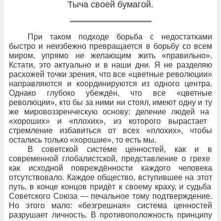
Тыча своей бумагой.
При
таком подходе борьба с
недостатками
быстро и
неизбежно превращается в
борьбу со
всем
миром, упрямо не
желающим жить «правильно».
Кстати, это актуально и
в
наши дни. Я
не
разделяю
расхожей точки зрения, что
все «цветные революции»
направляются и
координируются из
одного центра.
Однако глубоко убеждён, что
все «цветные
революции», кто
бы за
ними ни
стоял, имеют одну и
ту
же мировоззренческую основу: деление людей на
«хороших» и
«плохих», из
которого вырастает
стремление избавиться от
всех «плохих», чтобы
остались только «хорошие», то
есть мы.
В советской системе ценностей, как и
в
современной глобалистской, представление о
грехе
как исходной повреждённости каждого человека
отсутствовало. Каждое общество, вступившее на
этот
путь, в
конце концов придёт к
своему краху, и
судьба
Советского Союза
— печальное тому подтверждение.
Но
этого мало: «безгрешная» система ценностей
разрушает личность. В
противоположность принципу