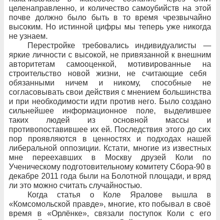
целенаправленно, и
количество самоубийств на
этой
почве должно
было быть в
то
время чрезвычайно
высоким. Но
истинной цифры мы теперь уже никогда
не
узнаем.
Перестройке требовались индивидуалисты
—
яркие личности с
высокой, не
привязанной к
внешним
авторитетам самооценкой, мотивированные на
строительство новой жизни, не
считающие
себя
обязанными ничем и
никому, способные не
согласовывать свои
действия с
мнением большинства
и
при
необходимости идти против
него. Было
создано
сильнейшее информационное поле, выделившее
таких людей из
основной массы и
противопоставившее
их
ей. Последствия этого до
сих
пор
проявляются в
ценностях и
подходах нашей
либеральной оппозиции. Кстати, многие из
известных
мне переехавших в
Москву друзей Коли по
Ученическому подготовительному комитету Сбора-90 в
декабре 2011
года были на
Болотной площади, и
вряд
ли это можно считать случайностью.
Когда статья о
Коле Яралове вышла в
«Комсомольской правде», многие, кто
побывал в
своё
время в
«Орлёнке», связали поступок Коли с
его