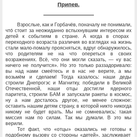
Припев.
Взрослые, как и
Горбачёв, поначалу не
понимали,
что́ стоит за
неожиданно вспыхнувшим интересом их
детей к
событиям в
стране. А
когда в
спорах
переходного возраста различия во
взглядах на
жизнь
стали мало-помалу проясняться, вдруг обнаружилось,
что
родителям не
на
что опереться в
своих
возражениях. Всё, что
они могли сказать,
— «у вас
ничего не
получится». Но
это только раззадоривало:
вы над
нами смеётесь и
в
нас не
верите, а
мы
возьмём и
сделаем! Тогда казалось: наши деды
строили Днепрогэс и
Магнитку, победили в
Великой
Отечественной, наши отцы достигли ядерного
паритета, строили БАМ и
запускали ракеты в
космос,
ну
а
нам досталось другое, не
менее сложное:
оставить нашим детям страну, в
которой никто никогда
никому не
будет
врать. Мы
не
сомневались: такая
миссия нам по
силам. Так мы думали. В
это мы
верили.
Тот факт, что
«отцы» оказались не
готовы к
подобному вызову со
стороны «детей», заслуживает