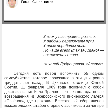
Роман Синельников
У всех у нас травмы разные.
У рабочих переломаны руки.
У иных перебиты ноги.
Но чаще всего (так задумано) —
покалечена голова.
Николай Добронравов, «Авария»
Сегодня есть повод вспомнить об
одном
самоубийстве, которое произошло в
эти
дни ровно
тридцать лет назад. В
Цхинвале, столице Южной
Осетии, 11
февраля 1989
года покончил с
собой
десятиклассник Коля Яралов
— через
полгода после
возвращения из
Всероссийского пионерского лагеря
«Орлёнок», где проходил Всесоюзный сбор членов
комсомольских штабов старшеклассников, и
за
четыре