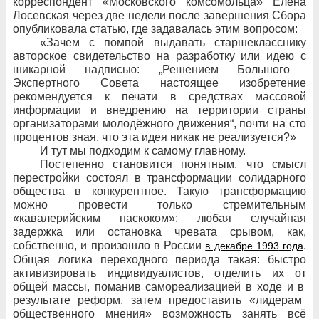
корреспондент «Московского комсомольца» Елена
Лосевская через
две недели после завершения Сбора
опубликовала статью, где задавалась этим вопросом:
«Зачем с
помпой выдавать старшекласснику
авторское свидетельство на
разработку или
идею с
шикарной надписью: „Решением Большого
Экспертного Совета настоящее изобретение
рекомендуется к
печати в
средствах массовой
информации и
внедрению на
территории страны
организаторами молодёжного движения“, почти на
сто
процентов зная, что
эта
идея никак не
реализуется?»
И тут мы подходим к
самому главному.
Постепенно становится понятным, что
смысл
перестройки состоял в трансформации солидарного
общества в
конкурентное. Такую трансформацию
можно провести только стремительным
«кавалерийским наскоком»: любая случайная
задержка или
остановка чревата срывом, как,
собственно, и
произошло в
России
.
в декабре 1993
года
Общая логика переходного периода такая: быстро
активизировать индивидуалистов, отделить их
от
общей массы, поманив самореализацией в
ходе и
в
результате реформ, затем предоставить «лидерам
общественного мнения» возможность занять всё