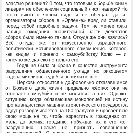
властью решения? В
том, что
готовым к
борьбе юным
лидерам не
обеспечили социальный лифт наверх? Но
этого никто в
явном виде и
не
обещал, да
и
организаторы сборов в
«Орлёнке» вряд
ли ставили
перед собой подобные задачи. Тем
не
менее факт
налицо: ожидания значительной части делегатов
сборов были именно такими. Откуда
же они взялись?
Всё оттуда
же: от
искусственно взращённого,
политически мотивированного самомнения. Которое,
как видим, и
привело к
самоубийству Колю
— и,
конечно
же, далеко не
только его.
Гордыня была
выбрана в
качестве инструмента
разрушения общественного уклада, но
рикошетом
задела миллионы судеб, и
выжили не
все.
Церковь относится к
добровольно отказавшимся
от
Божьего дара жизни предельно жёстко: она не
отпевает самоубийц и
не
молится за
них. Однако
ситуацию, когда обладающая монополией на истину
пропагандистская машина атеистического государства
вдруг разворачивается на
180
градусов и
бросает всю
свою
мощь на
то, чтобы взрастить в
гражданах от
мала до
велика гордыню, побуждая
их к
его
же
разрушению, нельзя не
признать совершенно