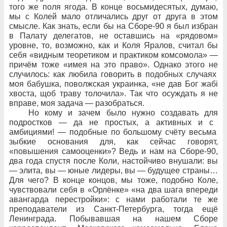
того
же поля ягода. В
конце восьмидесятых, думаю,
мы с
Колей мало отличались друг от
друга в
этом
смысле. Как
знать, если
бы на
Сборе-90
я
был
избран
в
Палату делегатов, не
оставшись на
«рядовом»
уровне, то, возможно, как и
Коля Яралов, считал
бы
себя «видным теоретиком и
практиком комсомола»
—
причём тоже «имея на
это право». Однако этого не
случилось: как любила говорить в
подобных случаях
моя
бабушка, поволжская украинка, «не
дав Бог жабi
хвоста, щоб
траву толочила». Так
что осуждать я не
вправе, моя задача
— разобраться.
Но
кому и
зачем было
нужно создавать для
подростков
— да
не
простых, а
активных и
с
амбициями!
— подобные по
большому счёту весьма
зыбкие основания для, как сейчас говорят,
«повышения самооценки»? Ведь и
нам на
Сборе-90,
два
года спустя после Коли, настойчиво внушали: вы
— элита, вы
— юные лидеры, вы
— будущее страны…
Для
чего? В
конце концов, мы тоже, подобно Коле,
чувствовали себя в
«Орлёнке» «на два
шага впереди
авангарда перестройки»: с
нами работали те
же
преподаватели из
Санкт-Петербурга, тогда ещё
Ленинграда. Побывавшая на
нашем Сборе