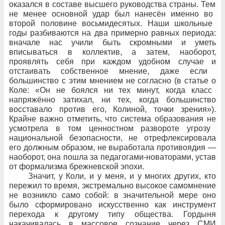
оказался в
составе высшего руководства страны. Тем
не
менее основной удар был
нанесён именно во
второй половине восьмидесятых. Наши школьные
годы разбиваются на
два
примерно равных периода:
вначале нас учили быть скромными и
уметь
вписываться в
коллектив, а
затем, наоборот,
проявлять себя при
каждом удобном случае и
отстаивать собственное мнение, даже если
большинство с
этим мнением не
согласно (в
статье о
Коле: «Он не
боялся ни
тех минут, когда класс
напряжённо затихал, ни
тех, когда большинство
восставало против его, Колиной, точки зрения»).
Крайне важно отметить, что
система образования не
усмотрела в
том ценностном развороте угрозу
национальной безопасности, не
отрефлексировала
его должным образом, не
выработала противоядия
—
наоборот, она пошла за
педагогами-новаторами, устав
от
формализма брежневской эпохи.
Значит, у
Коли, и
у
меня, и
у
многих других, кто
пережил то
время, экстремально высокое самомнение
не
возникло само собой: в
значительной мере оно
было
сформировано искусственно как инструмент
перехода к
другому типу общества. Гордыня
накачивалась в
массовое сознание через
СМИ