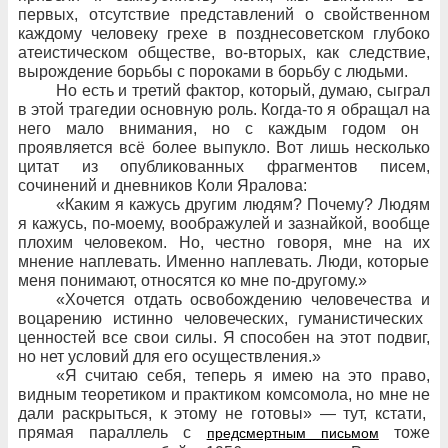
первых, отсутствие представлений о
свойственном
каждому человеку грехе в
позднесоветском глубоко
атеистическом обществе, во-вторых, как следствие,
вырождение борьбы с
пороками в
борьбу с
людьми.
Но есть и
третий фактор, который, думаю, сыграл
в
этой трагедии основную роль. Когда-то я
обращал на
него мало внимания, но
с
каждым годом он
проявляется всё более выпукло. Вот лишь несколько
цитат из
опубликованных фрагментов писем,
сочинений и
дневников Коли Яралова:
«Каким я
кажусь другим людям? Почему? Людям
я
кажусь, по-моему, воображулей и
зазнайкой, вообще
плохим человеком. Но,
честно говоря, мне на
их
мнение наплевать. Именно наплевать. Люди, которые
меня понимают, относятся ко
мне по-другому.»
«Хочется отдать освобождению человечества и
воцарению истинно человеческих, гуманистических
ценностей все свои силы. Я
способен на
этот
подвиг,
но
нет условий для
его осуществления.»
«Я считаю себя, теперь я
имею на
это право,
видным теоретиком и
практиком комсомола, но
мне не
дали раскрыться, к
этому не
готовы»
— тут, кстати,
прямая параллель с
тоже
предсмертным письмом