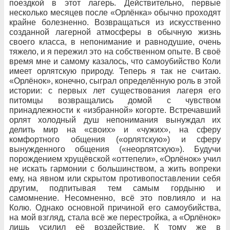
поездкой в
этот
лагерь. Действительно, первые
несколько месяцев после «Орлёнка» обычно проходят
крайне болезненно. Возвращаться из
искусственно
созданной лагерной атмосферы в
обычную жизнь
своего класса, в
непонимание и
равнодушие, очень
тяжело, и
я
пережил это на
собственном опыте. В
своё
время мне и
самому казалось, что
самоубийство Коли
имеет орлятскую природу. Теперь я
так не
считаю.
«Орлёнок», конечно, сыграл определённую роль в
этой
истории: с первых лет существования лагеря его
питомцы возвращались домой с чувством
принадлежности к «избранной» когорте. Встречавший
орлят холодный душ непонимания вынуждал их
делить мир на «своих» и «чужих», на сферу
комфортного общения («орлятскую») и сферу
вынужденного общения («неорлятскую»). Будучи
порождением хрущёвской «оттепели», «Орлёнок» учил
не искать гармонии с большинством, а жить вопреки
ему, на явном или скрытом противопоставлении себя
другим, подпитывая тем самым гордыню и
самомнение. Несомненно, всё это повлияло и на
Колю. Однако основной причиной его самоубийства,
на мой взгляд, стала всё же перестройка, а «Орлёнок»
лишь усилил её воздействие. К тому же в