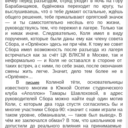
вечер перед разъездом, отряд уходит в
ночь на
Гору
Барабанщиков, будёновка переходит по
кругу, ты
выслушиваешь, что́ о
тебе думают остальные, ждёшь
общего решения, тебе прикалывают орлятский значок
— и
ты самостоятельно несёшь его по
жизни,
руководствуясь тем, что
пережил в
лагере. Только так
и
никак иначе. Следовательно, Коля имел в
виду
поручения, которые были даны ему как члену совета
Сбора, и
«Орлёнок» здесь ни
при
чём. К
тому
же совет
Сбора имел возможность после разъезда из
лагеря
встречаться как за
счёт ЦК
ВЛКСМ в
Москве, так и
неформально
— и
Коля не
оставался в
стороне от
таких встреч, а
с
ними, по
себе знаю, после окончания
смены жить легче. Значит, дело тем
более не
в
«Орлёнке»…
В
Колиной тёти, основательницы
письме
известного многим в
Южной Осетии студенческого
клуба «Аполлон» Тамары Шавлоховой, в
адрес
руководителей Сбора можно найти ещё один мотив
Коли, с
которым два
года спустя согласились
бы и
многие участники Сбора-90: «значит с
нами играли на
таком уровне, обманывали,
— таков был вывод». В
чём
же заключался обман? В
том, что
школьников не
допустили до
реального влияния на
принимаемые