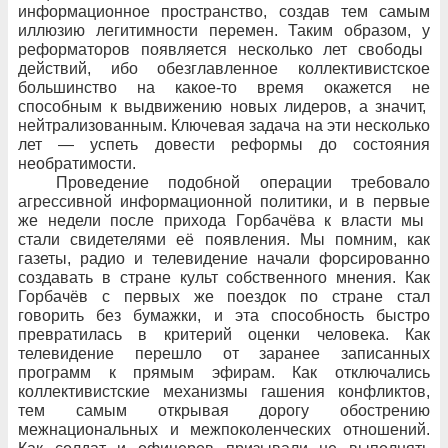
информационное пространство, создав тем
самым
иллюзию легитимности перемен. Таким образом, у
реформаторов появляется несколько лет свободы
действий, ибо
обезглавленное коллективистское
большинство на какое-то время окажется
не
способным к
выдвижению новых лидеров, а значит,
нейтрализованным. Ключевая задача на
эти
несколько
лет
— успеть довести реформы до
состояния
необратимости.
Проведение подобной операции требовало
агрессивной информационной политики, и
в
первые
же недели после прихода Горбачёва к
власти мы
стали свидетелями её появления. Мы помним, как
газеты, радио и
телевидение начали форсированно
создавать в
стране культ собственного мнения. Как
Горбачёв с
первых
же поездок по
стране стал
говорить без
бумажки, и
эта
способность быстро
превратилась в
критерий оценки человека. Как
телевидение перешло от
заранее записанных
программ к
прямым эфирам. Как отключались
коллективистские механизмы гашения конфликтов,
тем
самым открывая дорогу обострению
межнациональных и
межпоколенческих отношений.