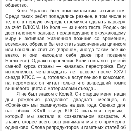
общество.
Коля Яралов был комсомольским активистом.
Среди таких ребят попадались разные, в
том числе и
те,
кто
в
первую очередь стремился сделать карьеру
за
счёт ВЛКСМ. Но
Коля
— из
иного теста. Родись он
десятилетием раньше, неравнодушие к
окружающему
миру и
активная жизненная позиция со
временем,
возможно, обрекли
бы его стать законченным циником
или
банально спиться (впрочем, иногда таким всё
же
везло, и
они находили себя даже при
позднем
Брежневе). Однако взросление Коли совпало с
резкой
сменой курса страны
— началась перестройка. Ему
исполнилось четырнадцать лет вскоре после XXVII
съезда КПСС
— и, готовясь к
вступлению в
комсомол,
на
переменах он читал только что вышедший томик
вишнёвого цвета с
материалами съезда…
Я не
был
знаком с
Колей. Он старше меня, наши
дни рождения разделяют двадцать месяцев, в
«Орлёнке» мы разминулись на
два
года. Однако для
нас обоих XXVII
съезд КПСС оказался первым,
который мы застали в
сознательном возрасте. А
значит, скорее всего воспринимали мы его примерно
одинаково. Слова репродукторов и
газетных статей об