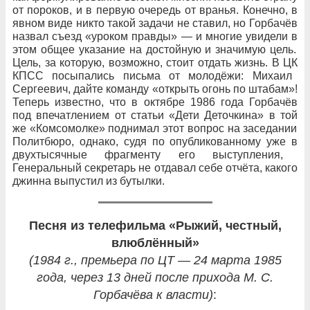
от
пороков, и
в
первую очередь от
вранья. Конечно, в
явном виде никто такой задачи не
ставил, но
Горбачёв
назвал съезд «уроком правды»
— и
многие увидели в
этом общее указание на
достойную и
значимую цель.
Цель, за
которую, возможно, стоит отдать жизнь. В
ЦК
КПСС посыпались письма от
молодёжи: Михаил
Сергеевич, дайте команду «открыть огонь по
штабам»!
Теперь известно, что
в
октябре 1986
года Горбачёв
под
впечатлением от
статьи «Дети Деточкина» в
той
же «Комсомолке» поднимал этот
вопрос на
заседании
Политбюро, однако, судя по
опубликованному уже в
двухтысячные фрагменту его
выступления,
Генеральный секретарь не
отдавал себе отчёта, какого
джинна выпустил из
бутылки.
Песня из телефильма «Рыжий, честный,
влюблённый»
(1984 г., премьера по ЦТ — 24 марта 1985
года, через 13 дней после прихода М. С.
Горбачёва к власти)
: