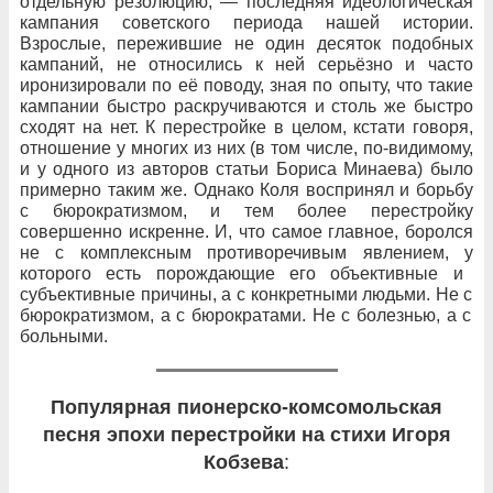
отдельную резолюцию,
— последняя идеологическая
кампания советского периода нашей истории.
Взрослые, пережившие не
один десяток подобных
кампаний, не
относились к
ней серьёзно и
часто
иронизировали по
её поводу, зная по
опыту, что
такие
кампании быстро раскручиваются и
столь
же быстро
сходят на
нет. К
перестройке в
целом, кстати говоря,
отношение у
многих из
них (в
том числе, по-видимому,
и
у
одного из
авторов статьи Бориса Минаева) было
примерно таким
же. Однако Коля воспринял и
борьбу
с
бюрократизмом, и
тем
более перестройку
совершенно искренне. И, что
самое главное, боролся
не
с
комплексным противоречивым явлением, у
которого есть порождающие его объективные и
субъективные причины, а
с
конкретными людьми. Не
с
бюрократизмом, а
с
бюрократами. Не
с
болезнью, а
с
больными.
Популярная пионерско-комсомольская
песня эпохи перестройки на стихи Игоря
Кобзева
: