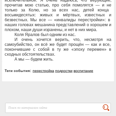
исключительной. Я
очень надеюсь, что
верующие,
прочитав мою статью, про
себя помолятся
— и
не
только за
Колю, но
за
всех нас, детей конца
восьмидесятых: живых и
мёртвых, известных и
безвестных. Мы все
— «инвалиды перестройки»: в
наших головах мешанина представлений о
хорошем и
плохом, наши души изранены, и
нет в
них мира.
Коля Яралов был одним из
нас.
И очень хочется верить, что, несмотря на
самоубийство, он всё
же будет
прощён
— как и
все,
покончившие с
собой в
ту
же «эпоху перемен» в
сходных обстоятельствах.
А мы
— будем жить.
Теги события:
перестройка
подростки
воспитание