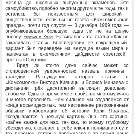
месяца до
школьных выпускных экзаменов. Это
самоубийство, подобно многим другим в
те годы, так и
осталось
бы неизвестным для
широкой
общественности, если
бы не
газета «Комсомольская
правда», почти год спустя
— 3
декабря 1989
года
—
опубликовавшая большую, едва
ли не
на
целую
полосу,
. Называлась эта
статья «Как не
статью о
Коле
закалилась сталь». Впоследствии её
сокращённый
вариант был
переведён на
ведущие языки мира и
напечатан в
ежемесячном дайджесте советской
прессы «Спутник».
Вряд
ли кто-то даже сейчас может со
стопроцентной уверенностью назвать причины
трагедии. Рассуждения авторов статьи в
«Комсомолке» Виктора Кияницы и
Бориса Минаева с
дистанции трёх десятилетий выглядят довольно
слабыми. Однако время имеет свойство многому учить
и
многое прояснять. Чем
сильнее мы отдаляемся от
конца восьмидесятых, тем
явственнее разрозненные
обрывки информации об
истории Коли Яралова
складываются в
цельную картину. Она, эта
картина,
крайне важна для
нас, так как, по
моему глубокому
убеждению, скрывает в
себе ключ к
пониманию сути
тех перемен, которые переживало в
то
время наше