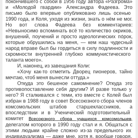
покончившего с
собой в
1956
году автора «Разгрома»
и
«Молодой гвардии» Александра Фадеева. Это
письмо было впервые опубликовано лишь осенью
1990
года, и
Коля, уходя из
жизни, знать о
нём не
мог.
Но вот слова Фадеева без
комментариев:
«Невыносимо вспоминать всё то
количество окриков,
внушений, поучений и
просто идеологических по́рок,
которые обрушились на
меня,
— кем наш
чудесный
народ вправе был
бы гордиться в
силу подлинности и
скромности внутренней глубоко коммунистического
таланта моего».
И, наконец, из
завещания Коли:
«Хочу как-то отметить Дворец пионеров, тайно
мечтаю, чтоб меня вынесли оттуда.»
Откуда это
бешеное самомнение? Откуда это
противопоставление себя другим? И
разве только у
него? Я
сталкивался с
теми, кто
вместе с
Колей был
избран в
1988
году в
совет Всесоюзного сбора членов
комсомольских штабов старшеклассников, а
впоследствии и
в
Ученический подготовительный
комитет
Всесоюзного сбора учащихся комсомольцев,
делегатом которого в
1990
году стал и
я. Общаться с
этими людьми крайне сложно из-за предельного их
индивидуализма
— даже мне, хотя я, вообще говоря,