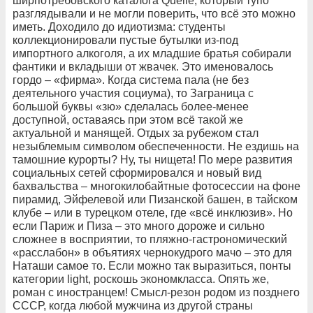
ширпотребовского каталога Quelle, который тупо
разглядывали и не могли поверить, что всё это можно
иметь. Доходило до идиотизма: студенты
коллекционировали пустые бутылки из-под
импортного алкоголя, а их младшие братья собирали
фантики и вкладыши от жвачек. Это именовалось
гордо – «фирма». Когда система пала (не без
деятельного участия социума), то Заграница с
большой буквы «зю» сделалась более-менее
доступной, оставаясь при этом всё такой же
актуальной и манящей. Отдых за рубежом стал
незыблемым символом обеспеченности. Не ездишь на
тамошние курорты? Ну, ты нищета! По мере развития
социальных сетей сформировался и новый вид
бахвальства – многокилобайтные фотосессии на фоне
пирамид, Эйфелевой или Пизанской башен, в тайском
клубе – или в турецком отеле, где «всё инклюзив». Но
если Париж и Пиза – это много дороже и сильно
сложнее в восприятии, то пляжно-гастрономический
«расслабон» в объятиях чернокудрого мачо – это для
Наташи самое то. Если можно так выразиться, понты
категории light, роскошь экономкласса. Опять же,
роман с иностранцем! Смысл-резон родом из позднего
СССР, когда любой мужчина из другой страны