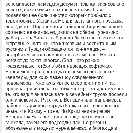
вспоминается немецкая документальная зарисовка о
пьяных, похотливых, нахальных russisch-ах,
подавляющее большинство которых прибыло с
территории… Украины. Но для запуганного пруссака
оно едино – Воронеж или Гайворон. Впрочем, наших
соотечественников, ездивших на «берег турецкий»,
дабы расслабиться, всё равно было много. И все эти
эстрадные шуточки, что к трезвым и воспитанным
русским в Турции обращаются по-немецки, –
оскорбительны и совершенно не смешны. Но зал –
регочет да закатывается. (Зал – это ражие
краснолицые тетёхи в обтягивающих кофточках
молодёжных расцветок да их немногочисленные
кавалеры, для коих даже шоу современного
недоюмора – уже культурное мероприятие.) Итак,
причина тривиальна: на этих концертах сидят именно
те, кто ездил выплясывать в семейных трусах посреди
олл-инклюзива. Русские в Венеции или, например, в
районе старинного города Каркассон – совершенно
иные. И в Крыму – тоже. Но Крым неинтересен
менеджеру Наташе – она вообще не поняла – не
въехала, зачем его подсоединяли. Её резоны
обозначены в модных журнальчиках, в блогах да в