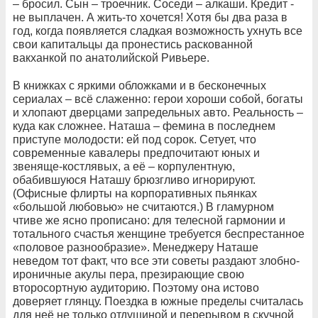
– бросил. Сын – троечник. Соседи – алкаши. Кредит -
не выплачен. А жить-то хочется! Хотя бы два раза в
год, когда появляется сладкая возможность ухнуть все
свои капитальцы да пронестись раскованной
вакханкой по анатолийской Ривьере.
В книжках с яркими обложками и в бесконечных
сериалах – всё слаженно: герои хороши собой, богаты
и хлопают дверцами запредельных авто. Реальность –
куда как сложнее. Наташа – фемина в последнем
приступе молодости: ей под сорок. Сетует, что
современные кавалеры предпочитают юных и
звеняще-костлявых, а её – корпулентную,
обабившуюся Наташу брюзгливо игнорируют.
(Офисные флирты на корпоративных пьянках
«большой любовью» не считаются.) В гламурном
чтиве же ясно прописано: для телесной гармонии и
тотального счастья женщине требуется беспрестанное
«половое разнообразие». Менеджеру Наташе
неведом тот факт, что все эти советы раздают злобно-
ироничные акулы пера, презирающие свою
второсортную аудиторию. Поэтому она истово
доверяет глянцу. Поездка в южные пределы считалась
для неё не только отдушиной и перерывом в скучной