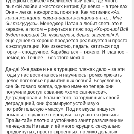
турецком сериале «Великолепный век», где много
пылкой любви и жестоких интриг. Дешёвка – в трендах.
Она – легка, нажориста, понятна. Как мотивчик
«Ах,
какая женщина, кака-а-аааая женщина-а-а-а… Мне
бы такуууую».
Менеджер Наташа любит спеть это в
караоке, а потом – ринуться в пляс под
«Хо-ро-шо! Всё
будет хорошо! Ох, чувствую я, девки, загуляю!»
А
ещё дешёвка хорошо продаётся-реализуется и проста
в эксплуатации. Как известно, падать, катиться под
горку – сподручнее. Карабкаться – тяжело. И главное –
немодно. Точнее – без этого можно.
Да-да! Уже даже и не в турецких пляжах дело – за эти
годы у нас воспиталось и научилось громко хрюкать
целое поголовье примитивных особей. Безусловно,
сие бытовало всегда, однако именно теперь они
получили доступ к званию «хомо сапиенсов».
Деградировав и, больше того, загордившись своей
деградацией, они формируют устойчивую
потребительскую «массу». Под их вкусы пишутся
романы, создаются передачи, закупаются фильмы.
Прайм-тайм плотно и устойчиво занят развлечением
менеджера Наташи и её много жрущих, сексуально
продвинутых, просто скроенных, но лихо деланых