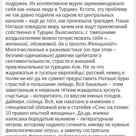
подружек. Их коллективное мурло зарекомендовало
себя как «наши люди в Турции». Кстати, эту проблему
не так давно подняли на одном из центральных
каналов – ещё до того, как произошла трагедия. Наши
Наташи поведали миру, зачем они ищут приключений
собственно в Турции. Выяснилось: с тамошними
воздыхателями можно почувствовать себя
«…
желанной, обожаемой, да и просто Женщиной!».
Многочисленные и разномастные (но при этом –
безлико-одинаковые) дамочки щебетали о
сентиментальности, страсти и внешней
привлекательности турецких Али. Не то что
жадноватые и тусклые европейцы: русский, немец и
поляк ни-ког-да не сумеют предоставить Наташе бурю
страстей и полыхание либидо. Всё банально – этим
замотанным и нервным тёткам жаждалось куснуть
счастьица – колоритного, со вкусом южных плодов,
дайкири, солнца. Всё, как накатано в книжонке с
глянцевитой обложкой или в статейке «Секс на пляже:
10 правил опытной женщины». Да-да, книжка
написана бородатым мужиком – литературным
негром, которому надоело сочинять никому не нужные
филологические опусы, а заметку состряпала