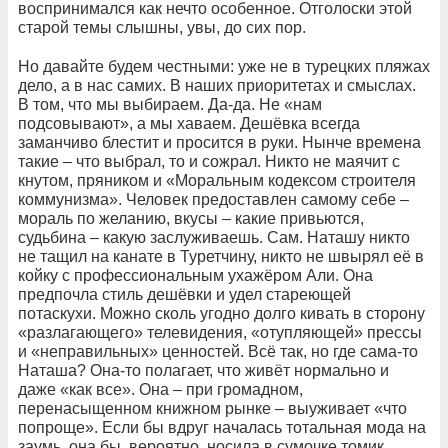
воспринимался как нечто особенное. Отголоски этой
старой темы слышны, увы, до сих пор.
Но давайте будем честными: уже не в турецких пляжах
дело, а в нас самих. В наших приоритетах и смыслах.
В том, что мы выбираем. Да-да. Не «нам
подсовывают», а мы хаваем. Дешёвка всегда
заманчиво блестит и просится в руки. Нынче времена
такие – что выбрал, то и сожрал. Никто не маячит с
кнутом, пряником и «Моральным кодексом строителя
коммунизма». Человек предоставлен самому себе –
мораль по желанию, вкусы – какие привьются,
судьбина – какую заслуживаешь. Сам. Наташу никто
не тащил на канате в Туретчину, никто не швырял её в
койку с профессиональным ухажёром Али. Она
предпочла стиль дешёвки и удел стареющей
потаскухи. Можно сколь угодно долго кивать в сторону
«разлагающего» телевидения, «отупляющей» прессы
и «неправильных» ценностей. Всё так, но где сама-то
Наташа? Она-то полагает, что живёт нормально и
даже «как все». Она – при громадном,
перенасыщенном книжном рынке – выуживает «что
попроще». Если бы вдруг началась тотальная мода на
заумь, она бы, вероятно, носила в сумочке томик