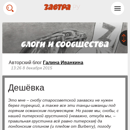
Toggl
navig
Авторский блог
Галина Иванкина
13:26 8 декабря 2015
Дешёвка
Это мне – снобу старосоветской закваски не нужен
берег турецкий, а также все эти танцы-шманцы под
горячим османским полумесяцем. Но разве мы, снобы, с
нашей питерской грустинкой (неважно, откуда мы, –
правильная грустинка всё равно питерская) да
лондонским сплином (и пледом от Burberry), погоду