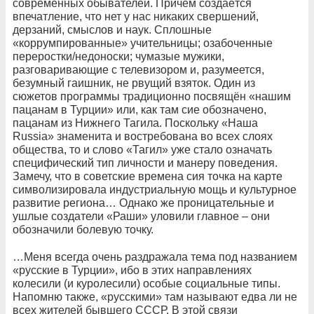
современных обывателей. Причём создаётся
впечатление, что нет у нас никаких свершений,
дерзаний, смыслов и наук. Сплошные
«коррумпированные» учительницы; озабоченные
переростки/недоноски; чумазые мужики,
разговаривающие с телевизором и, разумеется,
безумный гаишник, не рвущий взяток. Один из
сюжетов программы традиционно посвящён «нашим
пацанам в Турции» или, как там сие обозначено,
пацанам из Нижнего Тагила. Поскольку «Наша
Russia» знаменита и востребована во всех слоях
общества, то и слово «Тагил» уже стало означать
специфический тип личности и манеру поведения.
Замечу, что в советские времена сия точка на карте
символизировала индустриальную мощь и культурное
развитие региона… Однако же проницательные и
ушлые создатели «Раши» уловили главное – они
обозначили болевую точку.
…Меня всегда очень раздражала тема под названием
«русские в Турции», ибо в этих направлениях
колесили (и куролесили) особые социальные типы.
Напомню также, «русскими» там называют едва ли не
всех жителей бывшего СССР. В этой связи