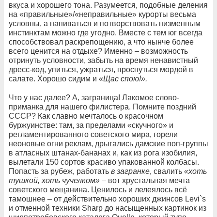
вкуса и хорошего тона. Разумеется, подобные деления
на «правильные»/«неправильные» курорты весьма
условны, а напиваться и потворствовать низменным
инстинктам можно где угодно. Вместе с тем юг всегда
способствовал раскрепощению, а что нынче более
всего ценится на отдыхе? Именно – возможность
отринуть условности, забыть на время ненавистный
дресс-код, упиться, ужраться, проснуться мордой в
салате. Хорошо сидим и
«Щас спою!».
Что у нас далее? А, заграница! Лакомое слово-
приманка для нашего филистера. Помните поздний
СССР? Как славно мечталось о красочном
буржуинстве: там, за пределами «скучного» и
регламентированного советского мира, горели
неоновые огни реклам, дрыгались дамские поп-группы
в атласных штанах-бананах и, как из рога изобилия,
вылетали 150 сортов красиво упакованной колбасы.
Попасть за рубеж, работать
в загранке
, свалить
«хоть
тушкой, хоть чучелком»
– вот хрустальная мечта
советского мещанина. Ценилось и лелеялось всё
тамошнее – от действительно хороших джинсов Levi`s
и отменной техники Sharp до насыщенных картинок из