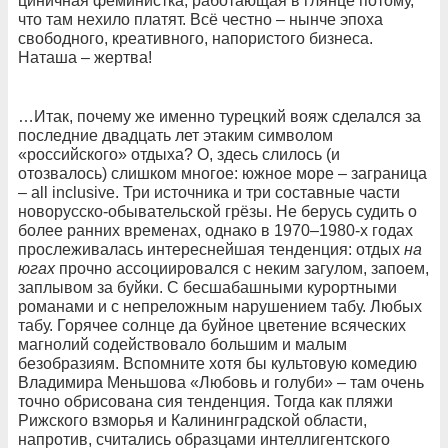
циничная феминистка, работающая в глянце потому,
что там нехило платят. Всё честно – нынче эпоха
свободного, креативного, напористого бизнеса.
Наташа – жертва!
…Итак, почему же именно турецкий вояж сделался за
последние двадцать лет этаким символом
«российского» отдыха? О, здесь слилось (и
отозвалось) слишком многое: южное море – заграница
– all inclusive. Три источника и три составные части
новорусско-обывательской грёзы. Не берусь судить о
более ранних временах, однако в 1970–1980-х годах
прослеживалась интереснейшая тенденция: отдых
на
югах
прочно ассоциировался с неким загулом, запоем,
заплывом за буйки. С бесшабашными курортными
романами и с непреложным нарушением табу. Любых
табу. Горячее солнце да буйное цветение всяческих
магнолий содействовало большим и малым
безобразиям. Вспомните хотя бы культовую комедию
Владимира Меньшова «Любовь и голуби» – там очень
точно обрисована сия тенденция. Тогда как пляжи
Рижского взморья и Калининградской области,
напротив, считались образцами интеллигентского