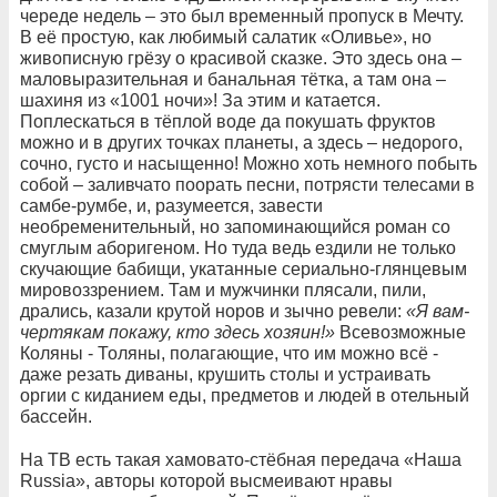
череде недель – это был временный пропуск в Мечту.
В её простую, как любимый салатик «Оливье», но
живописную грёзу о красивой сказке. Это здесь она –
маловыразительная и банальная тётка, а там она –
шахиня из «1001 ночи»! За этим и катается.
Поплескаться в тёплой воде да покушать фруктов
можно и в других точках планеты, а здесь – недорого,
сочно, густо и насыщенно! Можно хоть немного побыть
собой – заливчато поорать песни, потрясти телесами в
самбе-румбе, и, разумеется, завести
необременительный, но запоминающийся роман со
смуглым аборигеном. Но туда ведь ездили не только
скучающие бабищи, укатанные сериально-глянцевым
мировоззрением. Там и мужчинки плясали, пили,
дрались, казали крутой норов и зычно ревели:
«Я вам-
чертякам покажу, кто здесь хозяин!»
Всевозможные
Коляны - Толяны, полагающие, что им можно всё -
даже резать диваны, крушить столы и устраивать
оргии с киданием еды, предметов и людей в отельный
бассейн.
На ТВ есть такая хамовато-стёбная передача «Наша
Russia», авторы которой высмеивают нравы