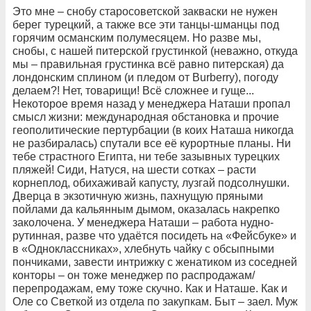
Это мне – снобу старосоветской закваски не нужен
берег турецкий, а также все эти танцы-шманцы под
горячим османским полумесяцем. Но разве мы,
снобы, с нашей питерской грустинкой (неважно, откуда
мы – правильная грустинка всё равно питерская) да
лондонским сплином (и пледом от Burberry), погоду
делаем?! Нет, товарищи! Всё сложнее и гуще...
Некоторое время назад у менеджера Наташи пропал
смысл жизни: международная обстановка и прочие
геополитические пертурбации (в коих Наташа никогда
не разбиралась) спутали все её курортные планы. Ни
тебе страстного Египта, ни тебе зазывных турецких
пляжей! Сиди, Натуся, на шести сотках – расти
корнеплод, обихаживай капусту, лузгай подсолнушки.
Дверца в экзотичную жизнь, пахнущую пряными
пойлами да кальянным дымом, оказалась накрепко
заколочена. У менеджера Наташи – работа нудно-
рутинная, разве что удаётся посидеть на «Фейсбуке» и
в «Одноклассниках», хлебнуть чайку с обсыпными
пончиками, завести интрижку с женатиком из соседней
конторы – он тоже менеджер по распродажам/
перепродажам, ему тоже скучно. Как и Наташе. Как и
Оле со Светкой из отдела по закупкам. Быт – заел. Муж