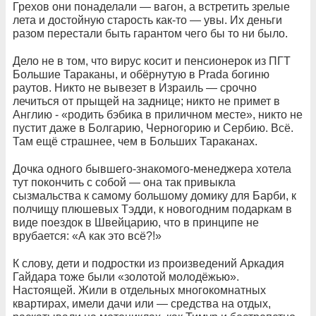
Грехов они понаделали — вагон, а встретить зрелые
лета и достойную старость как-то — увы. Их деньги
разом перестали быть гарантом чего бы то ни было.
Дело не в том, что вирус косит и пенсионерок из ПГТ
Большие Тараканы, и обёрнутую в Prada богиню
раутов. Никто не вывезет в Израиль — срочно
лечиться от прыщей на заднице; никто не примет в
Англию - «родить бэбика в приличном месте», никто не
пустит даже в Болгарию, Черногорию и Сербию. Всё.
Там ещё страшнее, чем в Больших Тараканах.
Дочка одного бывшего-знакомого-менеджера хотела
тут покончить с собой — она так привыкла
сызмальства к самому большому домику для Барби, к
полчищу плюшевых Тэдди, к новогодним подаркам в
виде поездок в Швейцарию, что в принципе не
врубается: «А как это всё?!»
К слову, дети и подростки из произведений Аркадия
Гайдара тоже были «золотой молодёжью».
Настоящей. Жили в отдельных многокомнатных
квартирах, имели дачи или — средства на отдых,