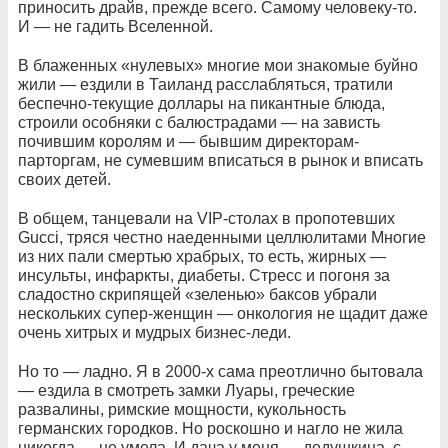
приносить драйв, прежде всего. Самому человеку-то.
И — не гадить Вселенной.
В блаженных «нулевых» многие мои знакомые буйно
жили — ездили в Таиланд расслабляться, тратили
беспечно-текущие доллары на пикантные блюда,
строили особняки с балюстрадами — на зависть
почившим королям и — бывшим директорам-
парторгам, не сумевшим вписаться в рынок и вписать
своих детей.
В общем, танцевали на VIP-столах в пропотевших
Gucci, тряся честно наеденными целлюлитами Многие
из них пали смертью храбрых, то есть, жирных —
инсульты, инфаркты, диабеты. Стресс и погоня за
сладостно скрипящей «зеленью» баксов убрали
нескольких супер-женщин — онкология не щадит даже
очень хитрых и мудрых бизнес-леди.
Но то — ладно. Я в 2000-х сама преотлично бытовала
— ездила в смотреть замки Луары, греческие
развалины, римские мощности, кукольность
германских городков. Но роскошно и нагло не жила
никогда — не умела. И дача у меня — дедушкина, с