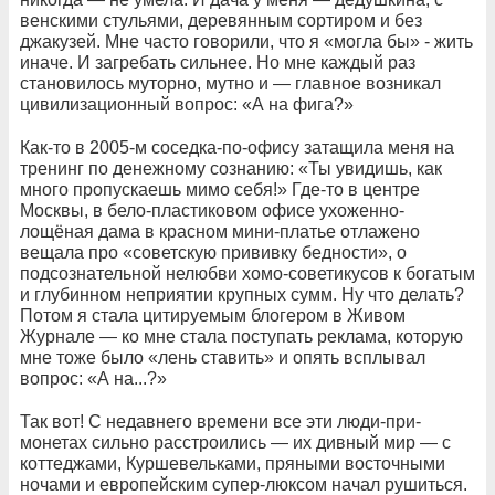
венскими стульями, деревянным сортиром и без
джакузей. Мне часто говорили, что я «могла бы» - жить
иначе. И загребать сильнее. Но мне каждый раз
становилось муторно, мутно и — главное возникал
цивилизационный вопрос: «А на фига?»
Как-то в 2005-м соседка-по-офису затащила меня на
тренинг по денежному сознанию: «Ты увидишь, как
много пропускаешь мимо себя!» Где-то в центре
Москвы, в бело-пластиковом офисе ухоженно-
лощёная дама в красном мини-платье отлажено
вещала про «советскую прививку бедности», о
подсознательной нелюбви хомо-советикусов к богатым
и глубинном неприятии крупных сумм. Ну что делать?
Потом я стала цитируемым блогером в Живом
Журнале — ко мне стала поступать реклама, которую
мне тоже было «лень ставить» и опять всплывал
вопрос: «А на...?»
Так вот! С недавнего времени все эти люди-при-
монетах сильно расстроились — их дивный мир — с
коттеджами, Куршевельками, пряными восточными
ночами и европейским супер-люксом начал рушиться.