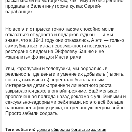
раскатывали на мотоциклах, как Тимур и бестрепетно
продавали Валентину горжетку, как Сергей-
барабанщик.
Но все эти отпрыски точно так же спокойно могли
отказаться от удобств и подарков судьбы — и мы
знаем, что в 1941 году они отказались. А эти — только
самоубиваться из-за невозможности посидеть в
ресторане с видом на Эйфелеву башню и не
«запилить» фотки для Инстаграма.
Увы, карапузики и телепузики, мы ворвались в
реальность, где деньги и умение их добывать (тырить,
сосать, выкачивать) перестало быть важным.
Интересная деталь: тренинги личностного роста
закрываются даже в онлайн-режиме. Ещё мелькает
проплаченная полгода назад реклама с улыбчивыми и
сексуально-задорными ребятками, но это всё больше
напоминает афишу цирка, потрёпанную ветром войны.
Просто забыли содрать.
Теги события:
деньги
общество
богатство
золотая