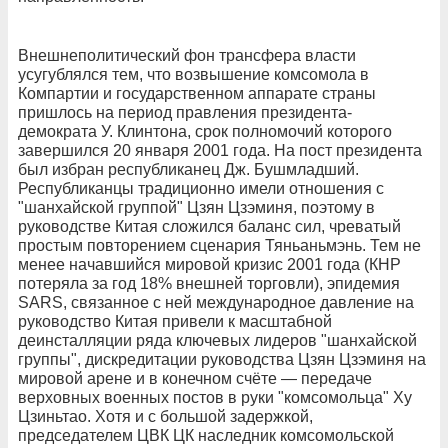
Внешнеполитический фон трансфера власти
усугублялся тем, что возвышение комсомола в
Компартии и государственном аппарате страны
пришлось на период правления президента-
демократа У. Клинтона, срок полномочий которого
завершился 20 января 2001 года. На пост президента
был избран республиканец Дж. Бушмладший.
Республиканцы традиционно имели отношения с
"шанхайской группой" Цзян Цзэминя, поэтому в
руководстве Китая сложился баланс сил, чреватый
простым повторением сценария Тяньаньмэнь. Тем не
менее начавшийся мировой кризис 2001 года (КНР
потеряла за год 18% внешней торговли), эпидемия
SARS, связанное с ней международное давление на
руководство Китая привели к масштабной
деинсталляции ряда ключевых лидеров "шанхайской
группы", дискредитации руководства Цзян Цзэминя на
мировой арене и в конечном счёте — передаче
верховных военных постов в руки "комсомольца" Ху
Цзиньтао. Хотя и с большой задержкой,
председателем ЦВК ЦК наследник комсомольской