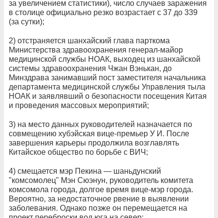
за увеличением статистики), число случаев заражения
в столице официально резко возрастает с 37 до 339
(за сутки);
2) отстраняется шанхайский глава парткома
Министерства здравоохранения генерал-майор
медицинской службы НОАК, выходец из шанхайской
системы здравоохранения Чжан Вэнькан, до
Минздрава занимавший пост заместителя начальника
департамента медицинской службы Управления тыла
НОАК и заявлявший о безопасности посещения Китая
и проведения массовых мероприятий;
3) на место данных руководителей назначается по
совмещению хубэйская вице-премьер У И. После
завершения карьеры продолжила возглавлять
Китайское общество по борьбе с ВИЧ;
4) смещается мэр Пекина — шаньдунский
"комсомолец" Мэн Сюэнун, руководитель комитета
комсомола города, долгое время вице-мэр города.
Вероятно, за недостаточное рвение в выявлении
заболевания. Однако позже он перемещается на
проект переброски вод юга на север;