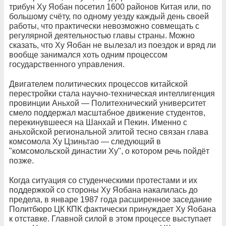
трибун Ху Яобан посетил 1600 районов Китая или, по
большому счёту, по одному уезду каждый день своей
работы, что практически невозможно совмещать с
регулярной деятельностью главы страны. Можно
сказать, что Ху Яобан не вылезал из поездок и вряд ли
вообще занимался хоть одним процессом
государственного управления.
Двигателем политических процессов китайской
перестройки стала научно-техническая интеллигенция
провинции Аньхой — Политехнический университет
смело поддержал масштабное движение студентов,
перекинувшееся на Шанхай и Пекин. Именно с
аньхойской региональной элитой тесно связан глава
комсомола Ху Цзиньтао — следующий в
"комсомольской династии Ху", о котором речь пойдёт
позже.
Когда ситуация со студенческими протестами и их
поддержкой со стороны Ху Яобана накалилась до
предела, в январе 1987 года расширенное заседание
Политбюро ЦК КПК фактически принуждает Ху Яобана
к отставке. Главной силой в этом процессе выступает