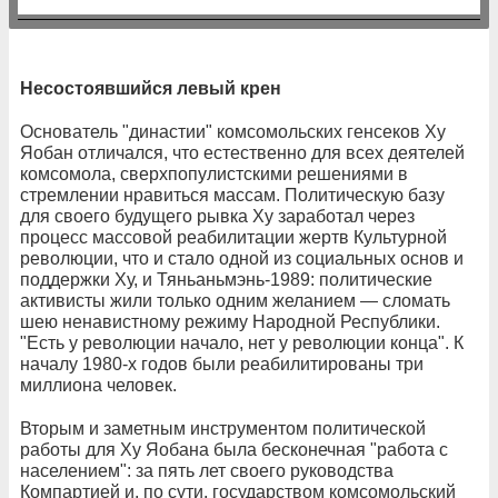
Несостоявшийся левый крен
Основатель "династии" комсомольских генсеков Ху
Яобан отличался, что естественно для всех деятелей
комсомола, сверхпопулистскими решениями в
стремлении нравиться массам. Политическую базу
для своего будущего рывка Ху заработал через
процесс массовой реабилитации жертв Культурной
революции, что и стало одной из социальных основ и
поддержки Ху, и Тяньаньмэнь-1989: политические
активисты жили только одним желанием — сломать
шею ненавистному режиму Народной Республики.
"Есть у революции начало, нет у революции конца". К
началу 1980-х годов были реабилитированы три
миллиона человек.
Вторым и заметным инструментом политической
работы для Ху Яобана была бесконечная "работа с
населением": за пять лет своего руководства
Компартией и, по сути, государством комсомольский