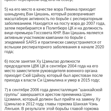
5) на его место в качестве мэра Пекина приходит
шаньдунец Ван Цишань, который разворачивает
масштабную активность по борьбе с респираторным
заболеванием. Находится на посту мэра до 2007 года,
затем перебирается в Политбюро ЦК и на должность
вице-премьера Госсовета КНР. Ван Цишань является
активным участником кампании по борьбе с
эпидемией SARS и практически самоустраняется от
вспышки респираторного заболевания в начале 2020
года;
6) после занятия Ху Цзиньтао должности
председателя ЦВК ЦК в сентябре 2004 года на его
место заместителя руководителя военного органа
приходит Сюй Цайхоу, который был арестован после
прихода к власти Си Цзиньпина и умер в 2015 году;
7) в сентябре 2006 года деинсталляция "шанхайской
группы" завершается арестом преемника Цзян
Цзэминя, который должен был прийти на замену Ху
Цзиньтао в 2012 году, главы горкома Шанхая Чэнь
Лянъюя. В результате этой борьбы главой горкома