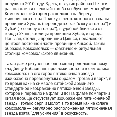
получил в 2010 году. Здесь, в глухих районах Цзянси,
располагается всекитайская база обучения молодёжи.
Комсомольский город расположен на берегу
живописного озера Поянху, в честь которого названы
провинции Хунань (переводится как "к югу от озера") и
Хубэй ("к северу от озера"), в удобной близости от
города Ухань, столицы провинции Хубэй, и города
Наньчан, столицы провинции Цзянси, недалеко от
центров восточной части провинции Аньхой. Таким
образом, Комсомольск — фактически ритуальная
столица комсомольского движения.
Такая даже ритуальная оппозиция революционному
кладбищу Бабаошань прослеживается и в символике
комсомола: на его гербе пятиконечная звезда
изображена перевёрнутым образом, "рогами вверх", в
то время как на символе китайской армии это
стандартное изображение пятиконечной звезды,
которое и перешло на флаг КНР. На флаге Компартии
Китая вообще отсутствует изображение пятиконечной
звезды, только серп и молот, в то время как на флаге
комсомола — регулярно расположенная пятиконечная
звезда взята "для усиления" в окружность.