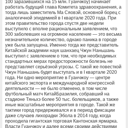
100 заразившихся на 15 млн. Гуанчжоу) начинает
работать будущий глава Комитета здравоохранения, а
тогда лишь заместитель Ма Сяовэй, основной борец с
аналогичной эпидемией в I квартале 2020 года. При
этом правительство города спустя две недели
выступило с вполне рациональным заявлением, что
300 заболевших на огромное население — это весьма
незначительное количество, однако паника в городе
уже была запущена. Именно тогда же представитель
Китайской академии наук шанхаец Чжун Наньшань
выступил с заявлением о том, что при необходимых
стандартных мерах предосторожности болезнь не
представляет серьёзной угрозы. С такой же повесткой
Чжун Наньшань будет выступать и в I квартале 2020
года. Ни одно мероприятие в Гуанчжоу — центре
китайского экспорта и международной конгрессной
деятельности — не было отменено, в том числе
футбольный матч КитайБразилия, собравший на
стадионе Тяньхэ более 50 тыс. болельщиков, а также
иные масштабные мероприятия в городе. Такой же
тактики город придерживался и в период фиксации
даже случаев лихорадки Эбола в 2014 году, когда
проходила гигантская торговая Кантонская ярмарка.
Власти Гуанчжоу и далее всеми своими действиями