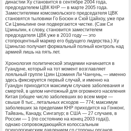
династии Ху становится в сентябре 2004 года,
председателем ЦВК КНР — в марте 2005 года.
Заместителями комсомольского председателя ЦВК
становятся тыловики Го Босюн и Сюй Цайхоу, уже при
Си Цзиньпине они подвергаются чистке. (Сам Си
Цзиньпин, к слову, становится заместителем
председателя ЦВК уже в 2010 году — это
стопроцентный маркер его будущего лидерства.) Ху
Цзиньтао получает формальный полный контроль над
армией лишь на пять лет.
Хронология политической эпидемии начинается в
Гуандуне, который на тот момент возглавляет
лояльный группе Цзян Цзэминя Ли Чанчунь, — именно
здесь фиксируется первый случай, и именно на
Гуандун приходится максимум случаев заболевания и
смертей, в целом ничтожный для огромного населения
Китая (общее число заболевших во всем мире —
свыше 8 тыс., летальных исходов — 774; максимум
заболевших за пределами КНР приходится на Гонконг,
Тайвань, Канаду, Сингапур; в США — 27 случаев, в
России — 1 (по состоянию на конец 2003 года)),
однако сопровождающийся колоссальным
психологическим давлением со стороны органов