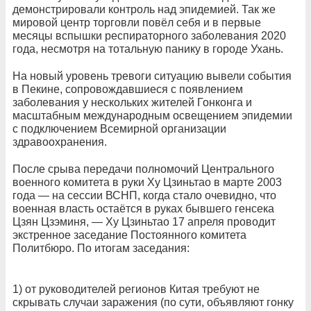
демонстрировали контроль над эпидемией. Так же
мировой центр торговли повёл себя и в первые
месяцы вспышки респираторного заболевания 2020
года, несмотря на тотальную панику в городе Ухань.
На новый уровень тревоги ситуацию вывели события
в Пекине, сопровождавшиеся с появлением
заболевания у нескольких жителей Гонконга и
масштабным международным освещением эпидемии
с подключением Всемирной организации
здравоохранения.
После срыва передачи полномочий Центрального
военного комитета в руки Ху Цзиньтао в марте 2003
года — на сессии ВСНП, когда стало очевидно, что
военная власть остаётся в руках бывшего генсека
Цзян Цзэминя, — Ху Цзиньтао 17 апреля проводит
экстренное заседание Постоянного комитета
Политбюро. По итогам заседания:
1) от руководителей регионов Китая требуют не
скрывать случаи заражения (по сути, объявляют гонку