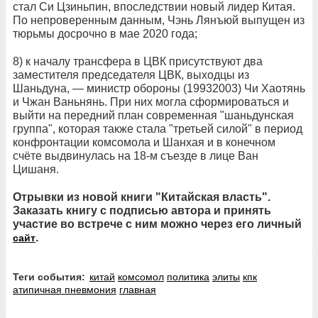
стал Си Цзиньпин, впоследствии новый лидер Китая.
По непроверенным данным, Чэнь Лянъюй выпущен из
тюрьмы досрочно в мае 2020 года;
8) к началу трансфера в ЦВК присутствуют два
заместителя председателя ЦВК, выходцы из
Шаньдуна, — министр обороны (19932003) Чи Хаотянь
и Чжан Ваньнянь. При них могла сформироваться и
выйти на передний план современная "шаньдунская
группа", которая также стала "третьей силой" в период
конфронтации комсомола и Шанхая и в конечном
счёте выдвинулась на 18-м съезде в лице Ван
Цишаня.
Отрывки из новой книги "Китайская власть".
Заказать книгу с подписью автора и принять
участие во встрече с ним можно через его личный
.
сайт
Теги события:
китай
комсомол
политика
элиты
кпк
атипичная пневмония
главная