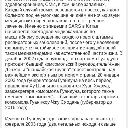
здравоохранения, СМИ, в том числе западных.
Каждый случай громко освещается в прессе, каждого
больного под не умолкающие ни днём ни ночью звуки
медицинских сирен доставляют на экстренное
лечение. Именно с эпидемии SARS в Китае
начинается ежегодная медиакампания по
масштабному освещению каждого нового штамма
респираторных заболеваний, после чего у населения
формируется устойчивое восприятие каждой новой
такой медиаэпидемии как естественной части жизни. В
декабре 2002 года в руководство парткома Гуандуна
приходит бывший комсомольский руководитель Чжан
Дэцзян, и "шанхайская группа" теряет контроль над
важнейшим экспортным регионом страны. 20 января
2003 года губернатором Гуандуна на весь период
правления Ху Цзиньтао становится Хуан Хуахуа,
замсекретаря комсомола Гуандуна, которого также
сменяет "комсомолец" — бывший секретарь горкома
комсомола Гуанчжоу Чжу Сяодань (губернатор до
2016 года).
Именно в Гуандуне, где зафиксирована вспышка, с
февраля 2003 года (два летальных исхода и свыше