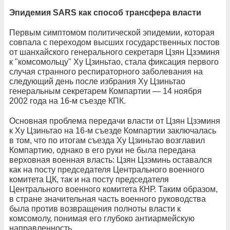
Эпидемия SARS как способ трансфера власти
Первым симптомом политической эпидемии, которая
совпала с переходом высших государственных постов
от шанхайского генерального секретаря Цзян Цзэминя
к "комсомольцу" Ху Цзиньтао, стала фиксация первого
случая странного респираторного заболевания на
следующий день после избрания Ху Цзиньтао
генеральным секретарем Компартии — 14 ноября
2002 года на 16-м съезде КПК.
Основная проблема передачи власти от Цзян Цзэминя
к Ху Цзиньтао на 16-м съезде Компартии заключалась
в том, что по итогам съезда Ху Цзиньтао возглавил
Компартию, однако в его руки не была передана
верховная военная власть: Цзян Цзэминь оставался
как на посту председателя Центрального военного
комитета ЦК, так и на посту председателя
Центрального военного комитета КНР. Таким образом,
в стране значительная часть военного руководства
была против возвращения полноты власти к
комсомолу, понимая его глубоко антиармейскую
направленность.