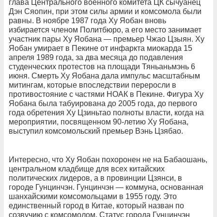
глава Центрального военного комитета ЦК сычуанец
Дэн Сяопин, при этом силы армии и комсомола были
равны. В ноябре 1987 года Ху Яобан вновь
избирается членом Политбюро, а его место занимает
участник пары Ху Яобана — премьер Чжао Цзыян. Ху
Яобан умирает в Пекине от инфаркта миокарда 15
апреля 1989 года, за два месяца до подавления
студенческих протестов на площади Тяньаньмэнь 6
июня. Смерть Ху Яобана дала импульс масштабным
митингам, которые впоследствии переросли в
противостояние с частями НОАК в Пекине. Фигура Ху
Яобана была табуирована до 2005 года, до первого
года обретения Ху Цзиньтао полноты власти, когда на
мероприятии, посвященном 90-летию Ху Яобана,
выступил комсомольский премьер Вэнь Цзябао.
Интересно, что Ху Яобан похоронен не на Бабаошань,
центральном кладбище для всех китайских
политических лидеров, а в провинции Цзянси, в
городе Гунцинчэн. Гунцинчэн — коммуна, основанная
шанхайскими комсомольцами в 1955 году. Это
единственный город в Китае, который назван по
созвучию с комсомолом. Статус города Гунцинчэн