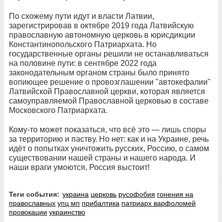
По схожему пути идут и власти Латвии,
зарегистрировав в октябре 2019 года Латвийскую
православную автономную церковь в юрисдикции
Константинопольского Патриархата. Но
государственные органы решили не останавливаться
на половине пути: в сентябре 2022 года
законодательным органом страны было принято
вопиющее решение о провозглашении "автокефалии"
Латвийской Православной церкви, которая является
самоуправляемой Православной церковью в составе
Московского Патриархата.
Кому-то может показаться, что всё это — лишь споры
за территорию и паству. Но нет: как и на Украине, речь
идёт о попытках уничтожить русских, Россию, о самом
существовании нашей страны и нашего народа. И
наши враги умоются, Россия выстоит!
Теги события:
украина
церковь
русофобия
гонения на
православных
упц мп
прибалтика
патриарх варфоломей
провокации
украинство