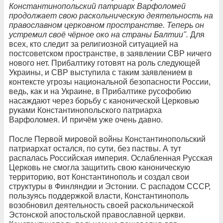
Константинопольский патриарх Варфоломей
продолжает свою раскольническую деятельность на
православном церковном пространстве. Теперь он
устремил своё чёрное око на страны Балтии".
Для
всех, кто следит за религиозной ситуацией на
постсоветском пространстве, в заявлении СВР ничего
нового нет. Прибалтику готовят на роль следующей
Украины, и СВР выступила с таким заявлением в
контексте угрозы национальной безопасности России,
ведь, как и на Украине, в Прибалтике русофобию
насаждают через борьбу с канонической Церковью
руками Константинопольского патриарха
Варфоломея. И причём уже очень давно.
После Первой мировой войны Константинопольский
патриархат остался, по сути, без паствы. А тут
распалась Российская империя. Ослабленная Русская
Церковь не смогла защитить свою каноническую
территорию, вот Константинополь и создал свои
структуры в Финляндии и Эстонии. С распадом СССР,
пользуясь поддержкой власти, Константинополь
возобновил деятельность своей раскольнической
Эстонской апостольской православной церкви.