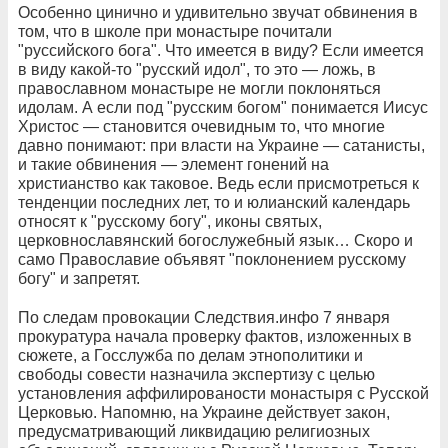
Особенно цинично и удивительно звучат обвинения в
том, что в школе при монастыре почитали
"руссийского бога". Что имеется в виду? Если имеется
в виду какой-то "русский идол", то это — ложь, в
православном монастыре не могли поклоняться
идолам. А если под "русским богом" понимается Иисус
Христос — становится очевидным то, что многие
давно понимают: при власти на Украине — сатанисты,
и такие обвинения — элемент гонений на
христианство как таковое. Ведь если присмотреться к
тенденции последних лет, то и юлианский календарь
относят к "русскому богу", иконы святых,
церковнославянский богослужебный язык… Скоро и
само Православие объявят "поклонением русскому
богу" и запретят.
По следам провокации Следствия.инфо 7 января
прокуратура начала проверку фактов, изложенных в
сюжете, а Госслужба по делам этнополитики и
свободы совести назначила экспертизу с целью
установления аффилированости монастыря с Русской
Церковью. Напомню, на Украине действует закон,
предусматривающий ликвидацию религиозных