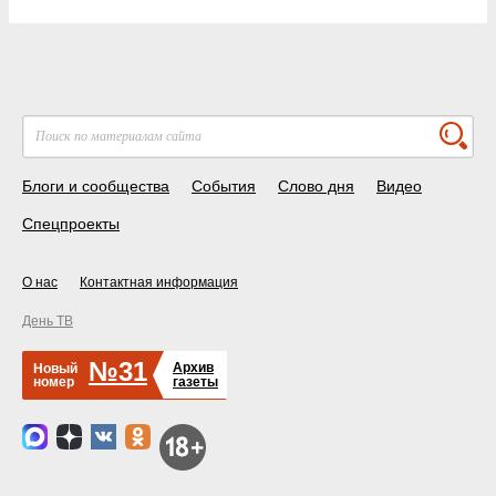
Блоги и сообщества
События
Слово дня
Видео
Спецпроекты
О нас
Контактная информация
День ТВ
№31
Архив
Новый
номер
газеты