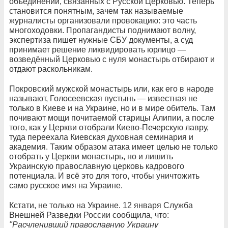
объединений, связанных с Русской Церковью. Теперь
становится понятным, зачем так называемые
журналисты организовали провокацию: это часть
многоходовки. Пропагандисты поднимают волну,
экспертиза пишет нужные СБУ документы, а суд
принимает решение ликвидировать юрлицо —
возведённый Церковью с нуля монастырь отбирают и
отдают раскольникам.
Покровский мужской монастырь или, как его в народе
называют, Голосеевская пустынь — известная не
только в Киеве и на Украине, но и в мире обитель. Там
почивают мощи почитаемой старицы Алипии, а после
того, как у Церкви отобрали Киево-Печерскую лавру,
туда переехала Киевская духовная семинария и
академия. Таким образом атака имеет целью не только
отобрать у Церкви монастырь, но и лишить
Украинскую православную церковь кадрового
потенциала. И всё это для того, чтобы уничтожить
само русское имя на Украине.
Кстати, не только на Украине. 12 января Служба
Внешней Разведки России сообщила, что:
"Расчленивший православную Украину