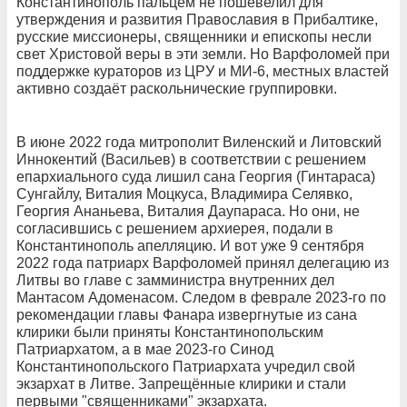
Константинополь пальцем не пошевелил для
утверждения и развития Православия в Прибалтике,
русские миссионеры, священники и епископы несли
свет Христовой веры в эти земли. Но Варфоломей при
поддержке кураторов из ЦРУ и МИ-6, местных властей
активно создаёт раскольнические группировки.
В июне 2022 года митрополит Виленский и Литовский
Иннокентий (Васильев) в соответствии с решением
епархиального суда лишил сана Георгия (Гинтараса)
Сунгайлу, Виталия Моцкуса, Владимира Селявко,
Георгия Ананьева, Виталия Даупараса. Но они, не
согласившись с решением архиерея, подали в
Константинополь апелляцию. И вот уже 9 сентября
2022 года патриарх Варфоломей принял делегацию из
Литвы во главе с замминистра внутренних дел
Мантасом Адоменасом. Следом в феврале 2023-го по
рекомендации главы Фанара извергнутые из сана
клирики были приняты Константинопольским
Патриархатом, а в мае 2023-го Синод
Константинопольского Патриархата учредил свой
экзархат в Литве. Запрещённые клирики и стали
первыми "священниками" экзархата.