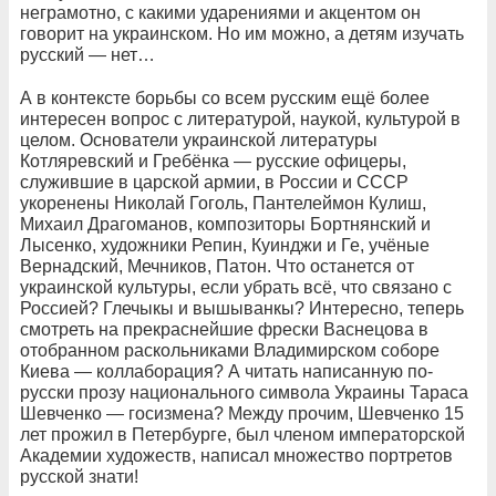
неграмотно, с какими ударениями и акцентом он
говорит на украинском. Но им можно, а детям изучать
русский — нет…
А в контексте борьбы со всем русским ещё более
интересен вопрос с литературой, наукой, культурой в
целом. Основатели украинской литературы
Котляревский и Гребёнка — русские офицеры,
служившие в царской армии, в России и СССР
укоренены Николай Гоголь, Пантелеймон Кулиш,
Михаил Драгоманов, композиторы Бортнянский и
Лысенко, художники Репин, Куинджи и Ге, учёные
Вернадский, Мечников, Патон. Что останется от
украинской культуры, если убрать всё, что связано с
Россией? Глечыкы и вышыванкы? Интересно, теперь
смотреть на прекраснейшие фрески Васнецова в
отобранном раскольниками Владимирском соборе
Киева — коллаборация? А читать написанную по-
русски прозу национального символа Украины Тараса
Шевченко — госизмена? Между прочим, Шевченко 15
лет прожил в Петербурге, был членом императорской
Академии художеств, написал множество портретов
русской знати!