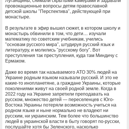
Луганщины, снимали скрытыми камерами и задавали
провокационные вопросы детям православной
детской школы "Перспектива", действующей при
монастыре.
В результате в эфир вышел сюжет, в котором школу и
монастырь обвинили в том, что дети… изучали
математику по советским учебникам, учились
"основам русского мира", штудируя русский язык и
литературу, и молились "русскому богу". Вот
преступления так преступления, куда там Миндичу с
Ермаком.
Даже во время так называемого АТО 30% людей на
Украине родным языком называли русский. И это не
какие-то инопланетяне, а граждане Украины, которые
поколениями живут на своей родной земле. Когда в
2022 году на Украине запретили преподавать на
русском, множество детей — переселенцев с Юго-
Востока Украины потеряли возможность учиться на
родном языке и ныне нормально не владеют ни
русским, ни украинским. Тем более что большинство
людей в украинской власти в быту говорят по-русски,
послушайте хотя бы Зеленского, насколько