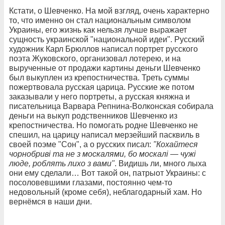
Кстати, о Шевченко. На мой взгляд, очень характерно
то, что именно он стал национальным символом
Украины, его жизнь как нельзя лучше выражает
сущность украинской "национальной идеи". Русский
художник Карл Брюллов написал портрет русского
поэта Жуковского, организовал лотерею, и на
вырученные от продажи картины деньги Шевченко
был выкуплен из крепостничества. Треть суммы
пожертвовала русская царица. Русские же потом
заказывали у него портреты, а русская княжна и
писательница Варвара Репнина-Волконская собирала
деньги на выкуп родственников Шевченко из
крепостничества. Но помогать родне Шевченко не
спешил, на царицу написал мерзейший пасквиль в
своей поэме "Сон", а о русских писал:
"Кохайтеся
чорнобриві та не з москалями, бо москалі — чужі
люде, роблять лихо з вами"
. Видишь ли, много лыха
они ему сделали… Вот такой он, патрыот Украины: с
посоловевшими глазами, постоянно чем-то
недовольный (кроме себя), неблагодарный хам. Но
вернёмся в наши дни.