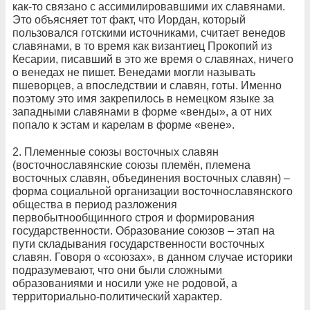
как-то связано с ассимилировавшими их славянами.
Это объясняет тот факт, что Иордан, который
пользовался готскими источниками, считает венедов
славянами, в то время как византиец Прокопий из
Кесарии, писавший в это же время о славянах, ничего
о венедах не пишет. Венедами могли называть
пшеворцев, а впоследствии и славян, готы. Именно
поэтому это имя закрепилось в немецком языке за
западными славянами в форме «венды», а от них
попало к эстам и карелам в форме «вене».
2. Племенные союзы восточных славян
(восточнославянские союзы племён, племена
восточных славян, объединения восточных славян) –
форма социальной организации восточнославянского
общества в период разложения
первобытнообщинного строя и формирования
государственности. Образование союзов – этап на
пути складывания государственности восточных
славян. Говоря о «союзах», в данном случае историки
подразумевают, что они были сложными
образованиями и носили уже не родовой, а
территориально-политический характер.