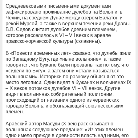
Средневековыми письменными документами
зафиксировано проживание дулебов на Волыни, в
Чехии, на среднем Дунае между озером Балатон и
рекой Мурсой, а также в верхнем течении реки Дравы.
В.В. Седов считает дулебов древним племенем,
которое расселилось в VI – VII веках в ареале
пражско-корчакской культуры (склавины).
В «Повести временных лет» сказано, что дулебы жили
по Западному Бугу, где «ныне волыняне», а также
говорится, что бужане были прозваны так потому, что
«сидели по Бугу», а затем они «стали называться
волынянами». Историки по-разному объясняют это
место летописи. Одни видят в бужанах и волынянах IX
– X веков потомков дулебов VI – VII веков. Другие
видят в волынянах собирательный политоним,
происходящий от названия одного из червенских
городов Волынь, и обозначающий союз нескольких
племён.
Арабский автор Масуди (X век) рассказывает о
волынянах следующее предание: «Из этих племен
одно имело прежде в древности власть над ними, его