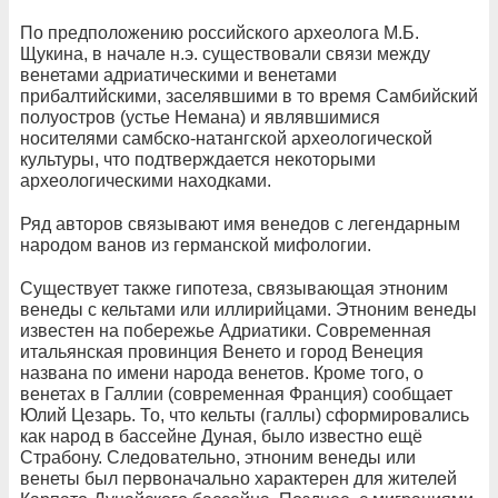
По предположению российского археолога М.Б.
Щукина, в начале н.э. существовали связи между
венетами адриатическими и венетами
прибалтийскими, заселявшими в то время Самбийский
полуостров (устье Немана) и являвшимися
носителями самбско-натангской археологической
культуры, что подтверждается некоторыми
археологическими находками.
Ряд авторов связывают имя венедов с легендарным
народом ванов из германской мифологии.
Существует также гипотеза, связывающая этноним
венеды с кельтами или иллирийцами. Этноним венеды
известен на побережье Адриатики. Современная
итальянская провинция Венето и город Венеция
названа по имени народа венетов. Кроме того, о
венетах в Галлии (современная Франция) сообщает
Юлий Цезарь. То, что кельты (галлы) сформировались
как народ в бассейне Дуная, было известно ещё
Страбону. Следовательно, этноним венеды или
венеты был первоначально характерен для жителей