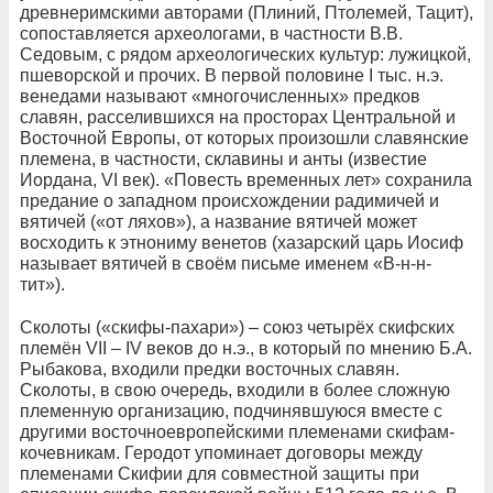
древнеримскими авторами (Плиний, Птолемей, Тацит),
сопоставляется археологами, в частности В.В.
Седовым, с рядом археологических культур: лужицкой,
пшеворской и прочих. В первой половине I тыс. н.э.
венедами называют «многочисленных» предков
славян, расселившихся на просторах Центральной и
Восточной Европы, от которых произошли славянские
племена, в частности, склавины и анты (известие
Иордана, VI век). «Повесть временных лет» сохранила
предание о западном происхождении радимичей и
вятичей («от ляхов»), а название вятичей может
восходить к этнониму венетов (хазарский царь Иосиф
называет вятичей в своём письме именем «В-н-н-
тит»).
Сколоты («скифы-пахари») – союз четырёх скифских
племён VII – IV веков до н.э., в который по мнению Б.А.
Рыбакова, входили предки восточных славян.
Сколоты, в свою очередь, входили в более сложную
племенную организацию, подчинявшуюся вместе с
другими восточноевропейскими племенами скифам-
кочевникам. Геродот упоминает договоры между
племенами Скифии для совместной защиты при