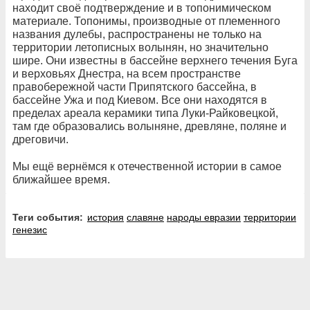
находит своё подтверждение и в топонимическом
материале. Топонимы, производные от племенного
названия дулебы, распространены не только на
территории летописных волынян, но значительно
шире. Они известны в бассейне верхнего течения Буга
и верховьях Днестра, на всем пространстве
правобережной части Припятского бассейна, в
бассейне Ужа и под Киевом. Все они находятся в
пределах ареала керамики типа Луки-Райковецкой,
там где образовались волыняне, древляне, поляне и
дреговичи.
Мы ещё вернёмся к отечественной истории в самое
ближайшее время.
Теги события:
история
славяне
народы евразии
территории
генезис