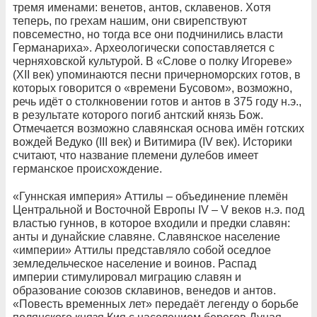
тремя именами: венетов, антов, склавенов. Хотя
теперь, по грехам нашим, они свирепствуют
повсеместно, но тогда все они подчинились власти
Германариха». Археологически сопоставляется с
черняховской культурой. В «Слове о полку Игореве»
(XII век) упоминаются песни причерноморских готов, в
которых говорится о «времени Бусовом», возможно,
речь идёт о столкновении готов и антов в 375 году н.э.,
в результате которого погиб антский князь Бож.
Отмечается возможно славянская основа имён готских
вождей Ведуко (III век) и Витимира (IV век). Историки
считают, что название племени дулебов имеет
германское происхождение.
«Гуннская империя» Аттилы – объединение племён
Центральной и Восточной Европы IV – V веков н.э. под
властью гуннов, в которое входили и предки славян:
анты и дунайские славяне. Славянское население
«империи» Аттилы представляло собой оседлое
земледельческое население и воинов. Распад
империи стимулировал миграцию славян и
образование союзов склавинов, венедов и антов.
«Повесть временных лет» передаёт легенду о борьбе