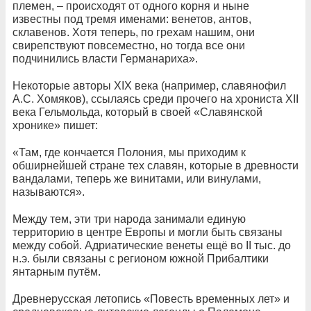
племен, – происходят от одного корня и ныне
известны под тремя именами: венетов, антов,
склавенов. Хотя теперь, по грехам нашим, они
свирепствуют повсеместно, но тогда все они
подчинились власти Германариха».
Некоторые авторы XIX века (например, славянофил
А.С. Хомяков), ссылаясь среди прочего на хрониста XII
века Гельмольда, который в своей «Славянской
хронике» пишет:
«Там, где кончается Полония, мы приходим к
обширнейшей стране тех славян, которые в древности
вандалами, теперь же винитами, или винулами,
называются».
Между тем, эти три народа занимали единую
территорию в центре Европы и могли быть связаны
между собой. Адриатические венеты ещё во II тыс. до
н.э. были связаны с регионом южной Прибалтики
янтарным путём.
Древнерусская летопись «Повесть временных лет» и