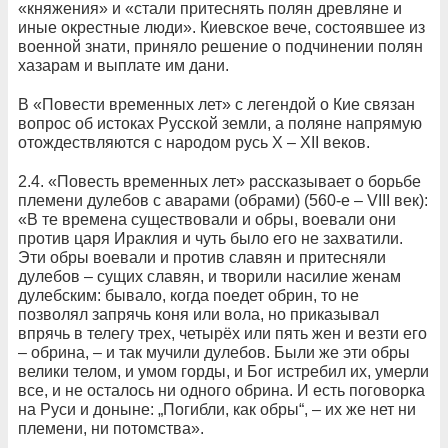
«княжения» и «стали притеснять полян древляне и
иные окрестные люди». Киевское вече, состоявшее из
военной знати, приняло решение о подчинении полян
хазарам и выплате им дани.
В «Повести временных лет» с легендой о Кие связан
вопрос об истоках Русской земли, а поляне напрямую
отождествляются с народом русь X – XII веков.
2.4. «Повесть временных лет» рассказывает о борьбе
племени дулебов с аварами (обрами) (560-е – VIII век):
«В те времена существовали и обры, воевали они
против царя Ираклия и чуть было его не захватили.
Эти обры воевали и против славян и притесняли
дулебов – сущих славян, и творили насилие женам
дулебским: бывало, когда поедет обрин, то не
позволял запрячь коня или вола, но приказывал
впрячь в телегу трех, четырёх или пять жен и везти его
– обрина, – и так мучили дулебов. Были же эти обры
велики телом, и умом горды, и Бог истребил их, умерли
все, и не осталось ни одного обрина. И есть поговорка
на Руси и доныне: „Погибли, как обры“, – их же нет ни
племени, ни потомства».