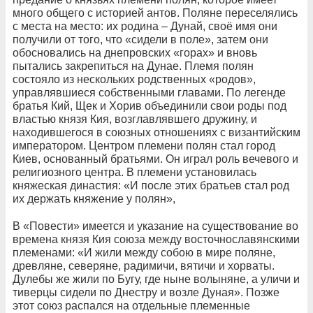
много общего с историей антов. Поляне переселялись
с места на место: их родина – Дунай, своё имя они
получили от того, что «сидели в поле», затем они
обосновались на днепровских «горах» и вновь
пытались закрепиться на Дунае. Племя полян
состояло из нескольких родственных «родов»,
управлявшиеся собственными главами. По легенде
братья Кий, Щек и Хорив объединили свои роды под
властью князя Кия, возглавлявшего дружину, и
находившегося в союзных отношениях с византийским
императором. Центром племени полян стал город
Киев, основанный братьями. Он играл роль вечевого и
религиозного центра. В племени установилась
княжеская династия: «И после этих братьев стал род
их держать княжение у полян»,
В «Повести» имеется и указание на существование во
времена князя Кия союза между восточнославянскими
племенами: «И жили между собою в мире поляне,
древляне, северяне, радимичи, вятичи и хорваты.
Дулебы же жили по Бугу, где ныне волыняне, а уличи и
тиверцы сидели по Днестру и возле Дуная». Позже
этот союз распался на отдельные племенные