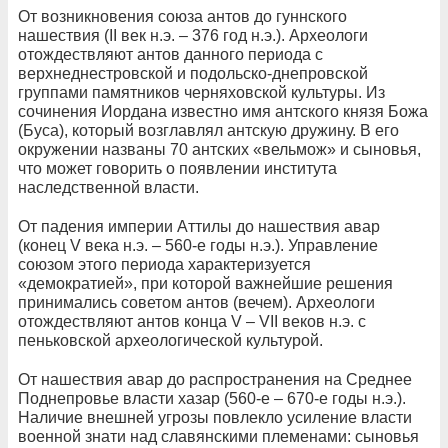
От возникновения союза антов до гуннского
нашествия (II век н.э. – 376 год н.э.). Археологи
отождествляют антов данного периода с
верхнеднестровской и подольско-днепровской
группами памятников черняховской культуры. Из
сочинения Иордана известно имя антского князя Божа
(Буса), который возглавлял антскую дружину. В его
окружении названы 70 антских «вельмож» и сыновья,
что может говорить о появлении института
наследственной власти.
От падения империи Аттилы до нашествия авар
(конец V века н.э. – 560-е годы н.э.). Управление
союзом этого периода характеризуется
«демократией», при которой важнейшие решения
принимались советом антов (вечем). Археологи
отождествляют антов конца V – VII веков н.э. с
пеньковской археологической культурой.
От нашествия авар до распространения на Среднее
Поднепровье власти хазар (560-е – 670-е годы н.э.).
Наличие внешней угрозы повлекло усиление власти
военной знати над славянскими племенами: сыновья