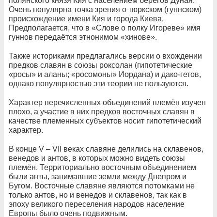
полянского князя Кия с населением берегов Дуная.
Очень популярна точка зрения о тюркском (гуннском)
происхождение имени Кия и города Киева.
Предполагается, что в «Слове о полку Игореве» имя
гуннов передаётся этнонимом «хинове».
Также историками предлагались версии о вхождении
предков славян в союзы роксолан (гипотетические
«росы» и аланы; «росомоны» Иордана) и дако-гетов,
однако популярностью эти теории не пользуются.
Характер перечисленных объединений племён изучен
плохо, а участие в них предков восточных славян в
качестве племенных субъектов носит гипотетический
характер.
В конце V – VII веках славяне делились на склавенов,
венедов и антов, в которых можно видеть союзы
племён. Территориально восточным объединением
были анты, занимавшие земли между Днепром и
Бугом. Восточные славяне являются потомками не
только антов, но и венедов и склавенов, так как в
эпоху великого переселения народов население
Европы было очень подвижным.