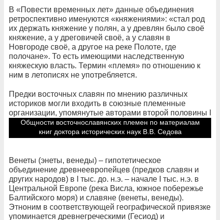
В «Повести временных лет» данные объединения
ретроспективно именуются «княжениями»: «стал род
их держать княжение у полян, а у древлян было своё
княжение, а у дреговичей своё, а у славян в
Новгороде своё, а другое на реке Полоте, где
полочане». То есть имеющими наследственную
княжескую власть. Термин «племя» по отношению к
ним в летописях не употребляется.
Предки восточных славян по мнению различных
историков могли входить в союзные племенные
организации, упомянутые авторами второй половины I
тыс. до н.э. – первой половины I тыс. н.э.
Общности восточнославянских племен по материалам
книг доктора исторических наук В.В. Седова
Венеты (энеты, венеды) – гипотетическое
объединение древнеевропейцев (предков славян и
других народов) в I тыс. до. н.э. – начале I тыс. н.э. в
Центральной Европе (река Висла, южное побережье
Балтийского моря) и славяне (венеты, венеды).
Этноним в соответствующей географической привязке
упоминается древнегреческими (Гесиод) и