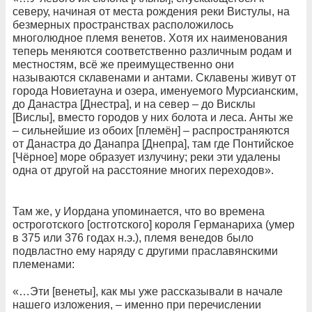
северу, начиная от места рождения реки Вистулы, на
безмерных пространствах расположилось
многолюдное племя венетов. Хотя их наименования
теперь меняются соответственно различным родам и
местностям, всё же преимущественно они
называются склавенами и антами. Склавены живут от
города Новиетауна и озера, именуемого Мурсианским,
до Данастра [Днестра], и на север – до Висклы
[Вислы], вместо городов у них болота и леса. Анты же
– сильнейшие из обоих [племён] – распространяются
от Данастра до Данапра [Днепра], там где Понтийское
[Чёрное] море образует излучину; реки эти удалены
одна от другой на расстояние многих переходов».
Там же, у Иордана упоминается, что во времена
остроготского [остготского] короля Германариха (умер
в 375 или 376 годах н.э.), племя венедов было
подвластно ему наряду с другими праславянскими
племенами:
«…Эти [венеты], как мы уже рассказывали в начале
нашего изложения, – именно при перечислении