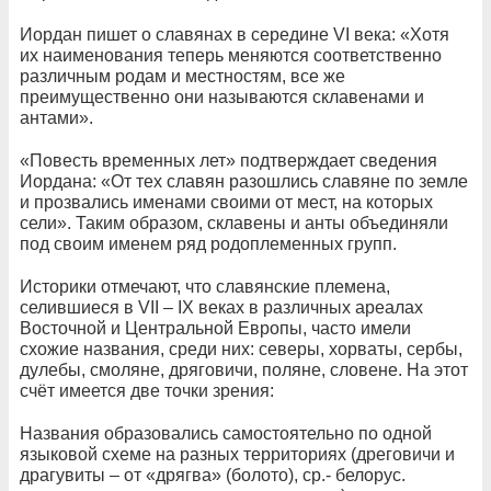
Иордан пишет о славянах в середине VI века: «Хотя
их наименования теперь меняются соответственно
различным родам и местностям, все же
преимущественно они называются склавенами и
антами».
«Повесть временных лет» подтверждает сведения
Иордана: «От тех славян разошлись славяне по земле
и прозвались именами своими от мест, на которых
сели». Таким образом, склавены и анты объединяли
под своим именем ряд родоплеменных групп.
Историки отмечают, что славянские племена,
селившиеся в VII – IX веках в различных ареалах
Восточной и Центральной Европы, часто имели
схожие названия, среди них: северы, хорваты, сербы,
дулебы, смоляне, дряговичи, поляне, словене. На этот
счёт имеется две точки зрения:
Названия образовались самостоятельно по одной
языковой схеме на разных территориях (дреговичи и
драгувиты – от «дрягва» (болото), ср.- белорус.