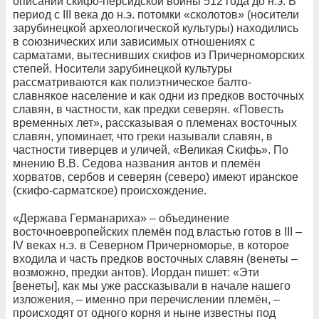
описании скифо-персидской войны 512 года до н.э. В
период с III века до н.э. потомки «сколотов» (носители
зарубинецкой археологической культуры) находились
в союзнических или зависимых отношениях с
сарматами, вытеснивших скифов из Причерноморских
степей. Носители зарубинецкой культуры
рассматриваются как полиэтническое балто-
славнякое население и как одни из предков восточных
славян, в частности, как предки северян. «Повесть
временных лет», рассказывая о племенах восточных
славян, упоминает, что греки называли славян, в
частности тиверцев и уличей, «Великая Скифь». По
мнению В.В. Седова названия антов и племён
хорватов, сербов и северян (северо) имеют иранское
(скифо-сарматское) происхождение.
«Держава Германариха» – объединение
восточноевропейских племён под властью готов в III –
IV веках н.э. в Северном Причерноморье, в которое
входила и часть предков восточных славян (венеты –
возможно, предки антов). Иордан пишет: «Эти
[венеты], как мы уже рассказывали в начале нашего
изложения, – именно при перечислении племён, –
происходят от одного корня и ныне известны под