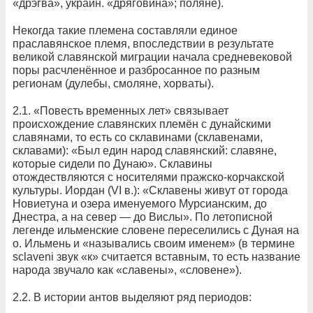
«дрэгва», украин. «дряговина»; поляне).
Некогда такие племена составляли единое
праславянское племя, впоследствии в результате
великой славянской миграции начала средневековой
поры расчленённое и разбросанное по разным
регионам (дулебы, смоляне, хорваты).
2.1. «Повесть временных лет» связывает
происхождение славянских племён с дунайскими
славянами, то есть со склавинами (склавенами,
склавами): «Был един народ славянский: славяне,
которые сидели по Дунаю». Склавины
отождествляются с носителями пражско-корчакской
культуры. Иордан (VI в.): «Склавены живут от города
Новиетуна и озера именуемого Мурсианским, до
Днестра, а на север — до Вислы». По летописной
легенде ильменские словене переселились с Дуная на
о. Ильмень и «назывались своим именем» (в термине
sclaveni звук «к» считается вставным, то есть название
народа звучало как «славены», «словене»).
2.2. В истории антов выделяют ряд периодов: