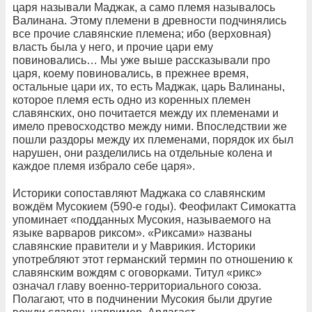
царя называли Маджак, а само племя называлось
Валинана. Этому племени в древности подчинялись
все прочие славянские племена; ибо (верховная)
власть была у него, и прочие цари ему
повиновались… Мы уже выше рассказывали про
царя, коему повиновались, в прежнее время,
остальные цари их, то есть Маджак, царь Валинаны,
которое племя есть одно из коренных племен
славянских, оно почитается между их племенами и
имело превосходство между ними. Впоследствии же
пошли раздоры между их племенами, порядок их был
нарушен, они разделились на отдельные колена и
каждое племя избрало себе царя».
Историки сопоставляют Маджака со славянским
вождём Мусокием (590-е годы). Феофилакт Симокатта
упоминает «подданных Мусокия, называемого на
языке варваров риксом». «Риксами» названы
славянские правители и у Маврикия. Историки
употребляют этот германский термин по отношению к
славянским вождям с оговорками. Титул «рикс»
означал главу военно-территориального союза.
Полагают, что в подчинении Мусокия были другие