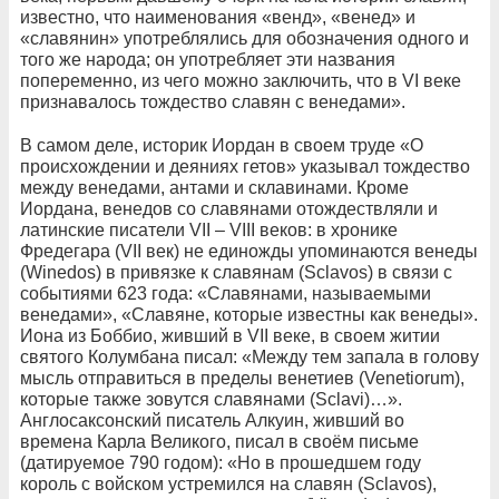
известно, что наименования «венд», «венед» и
«славянин» употреблялись для обозначения одного и
того же народа; он употребляет эти названия
попеременно, из чего можно заключить, что в VI веке
признавалось тождество славян с венедами».
В самом деле, историк Иордан в своем труде «О
происхождении и деяниях гетов» указывал тождество
между венедами, антами и склавинами. Кроме
Иордана, венедов со славянами отождествляли и
латинские писатели VII – VIII веков: в хронике
Фредегара (VII век) не единожды упоминаются венеды
(Winedos) в привязке к славянам (Sclavos) в связи с
событиями 623 года: «Славянами, называемыми
венедами», «Славяне, которые известны как венеды».
Иона из Боббио, живший в VII веке, в своем житии
святого Колумбана писал: «Между тем запала в голову
мысль отправиться в пределы венетиев (Venetiorum),
которые также зовутся славянами (Sclavi)…».
Англосаксонский писатель Алкуин, живший во
времена Карла Великого, писал в своём письме
(датируемое 790 годом): «Но в прошедшем году
король с войском устремился на славян (Sclavos),