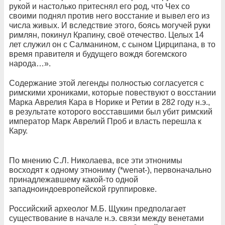
рукой и настолько притеснял его род, что Чех со
своими поднял против него восстание и вывел его из
числа живых. И вследствие этого, боясь могучей руки
римлян, покинул Крапину, своё отечество. Целых 14
лет служил он с Салманином, с сыном Цирципана, в то
время правителя и будущего вождя богемского
народа…».
Содержание этой легенды полностью согласуется с
римскими хрониками, которые повествуют о восстании
Марка Аврелия Кара в Норике и Ретии в 282 году н.э.,
в результате которого восставшими был убит римский
император Марк Аврелий Проб и власть перешла к
Кару.
По мнению С.Л. Николаева, все эти этнонимы
восходят к одному этнониму (*wenət-), первоначально
принадлежавшему какой-то одной
западноиндоевропейской группировке.
Российский археолог М.Б. Щукин предполагает
существование в начале н.э. связи между венетами