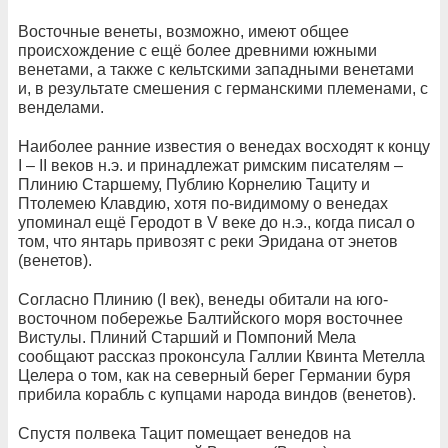
Восточные венеты, возможно, имеют общее
происхождение с ещё более древними южными
венетами, а также с кельтскими западными венетами
и, в результате смешения с германскими племенами, с
венделами.
Наиболее ранние известия о венедах восходят к концу
I – II веков н.э. и принадлежат римским писателям –
Плинию Старшему, Публию Корнелию Тациту и
Птолемею Клавдию, хотя по-видимому о венедах
упоминал ещё Геродот в V веке до н.э., когда писал о
том, что янтарь привозят с реки Эридана от энетов
(венетов).
Согласно Плинию (I век), венеды обитали на юго-
восточном побережье Балтийского моря восточнее
Вистулы. Плиний Старший и Помпоний Мела
сообщают рассказ проконсула Галлии Квинта Метелла
Целера о том, как на северный берег Германии буря
прибила корабль с купцами народа виндов (венетов).
Спустя полвека Тацит помещает венедов на