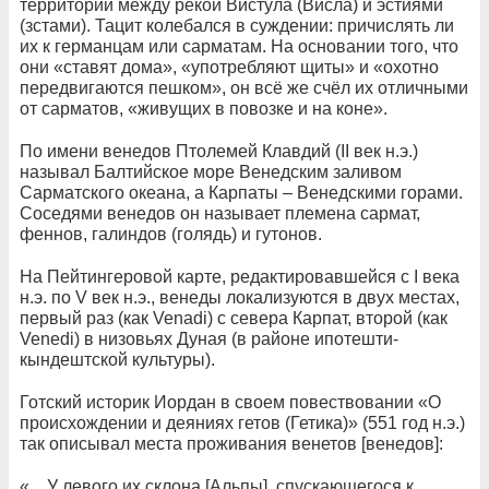
территории между рекой Вистула (Висла) и эстиями
(зстами). Тацит колебался в суждении: причислять ли
их к германцам или сарматам. На основании того, что
они «ставят дома», «употребляют щиты» и «охотно
передвигаются пешком», он всё же счёл их отличными
от сарматов, «живущих в повозке и на коне».
По имени венедов Птолемей Клавдий (II век н.э.)
называл Балтийское море Венедским заливом
Сарматского океана, а Карпаты – Венедскими горами.
Соседями венедов он называет племена сармат,
феннов, галиндов (голядь) и гутонов.
На Пейтингеровой карте, редактировавшейся с I века
н.э. по V век н.э., венеды локализуются в двух местах,
первый раз (как Venadi) с севера Карпат, второй (как
Venedi) в низовьях Дуная (в районе ипотешти-
кындештской культуры).
Готский историк Иордан в своем повествовании «О
происхождении и деяниях гетов (Гетика)» (551 год н.э.)
так описывал места проживания венетов [венедов]:
«…У левого их склона [Альпы], спускающегося к