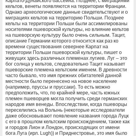
Карпато-Дунайского бассейна. Позднее, с миграциями
кельтов, венеты появляются на территории Франции.
Однако археологические данные свидетельствуют и о
миграциях кельтов на территорию Польши. Позднее
кельты на территории Польши были ассимилированы
носителями пшеворской культуры, но влияние кельтов
на пшеворскую культуру было очень сильным. Тацит,
описание Германии которого относится как раз ко
времени существования севернее Карпат на
территории Польши пшеворской культуры, пишет о
живущих здесь различных племенах лугиев. Луг – это
бог солнца у кельтов, следовательно Тацит называет
пшеворские племена кельтским именем. В древности
часто бывало, что имя прежних обитателей данной
местности было перенесено на новое население
(например, пруссы и пруссаки). То есть можно
предположить, что, по крайней мере, часть южных
племен пшеворцев могла получить среди германских
народов имя венеды. Впоследствии, когда пшеворцы
переселились на Волынь (некоторые исследователи
даже обосновывают появление названия города Луцк
с его в прошлом кельтским происхождением, также как
и городов Лион и Лондон, происходящих от имени
бога Луга (ирл. Lugh)) и Приднестровье, это имя было