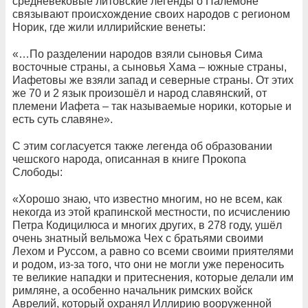
средневековые литовские легенды о Палемоне
связывают происхождение своих народов с регионом
Норик, где жили иллирийские венеты:
«…По разделении народов взяли сыновья Сима
восточные страны, а сыновья Хама – южные страны,
Иафетовы же взяли запад и северные страны. От этих
же 70 и 2 язык произошёл и народ славянский, от
племени Иафета – так называемые норики, которые и
есть суть славяне».
С этим согласуется также легенда об образовании
чешского народа, описанная в книге Прокопа
Слободы:
«Хорошо знаю, что известно многим, но не всем, как
некогда из этой крапинской местности, по исчислению
Петра Кодицилюса и многих других, в 278 году, ушёл
очень знатный вельможа Чех с братьями своими
Лехом и Руссом, а равно со всеми своими приятелями
и родом, из-за того, что они не могли уже переносить
те великие нападки и притеснения, которые делали им
римляне, а особенно начальник римских войск
Аврелий, который охранял Иллирию вооруженной