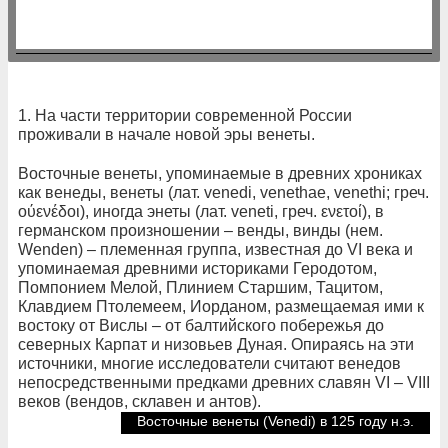
1. На части территории современной России
проживали в начале новой эры венеты.
Восточные венеты, упоминаемые в древних хрониках
как венеды, венеты (лат. venedi, venethae, venethi; греч.
ούενέδοι), иногда энеты (лат. veneti, греч. ενετοί), в
германском произношении – венды, винды (нем.
Wenden) – племенная группа, известная до VI века и
упоминаемая древними историками Геродотом,
Помпонием Мелой, Плинием Старшим, Тацитом,
Клавдием Птолемеем, Иорданом, размещаемая ими к
востоку от Вислы – от балтийского побережья до
северных Карпат и низовьев Дуная. Опираясь на эти
источники, многие исследователи считают венедов
непосредственными предками древних славян VI – VIII
веков (вендов, склавен и антов).
Восточные венеты (Venedi) в 125 году н.э.