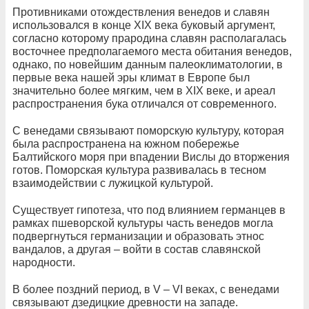
Противниками отождествления венедов и славян
использовался в конце XIX века буковый аргумент,
согласно которому прародина славян располагалась
восточнее предполагаемого места обитания венедов,
однако, по новейшим данным палеоклиматологии, в
первые века нашей эры климат в Европе был
значительно более мягким, чем в XIX веке, и ареал
распространения бука отличался от современного.
С венедами связывают поморскую культуру, которая
была распространена на южном побережье
Балтийского моря при впадении Вислы до вторжения
готов. Поморская культура развивалась в тесном
взаимодействии с лужицкой культурой.
Существует гипотеза, что под влиянием германцев в
рамках пшеворской культуры часть венедов могла
подвергнуться германизации и образовать этнос
вандалов, а другая – войти в состав славянской
народности.
В более поздний период, в V – VI веках, с венедами
связывают дзедицкие древности на западе.