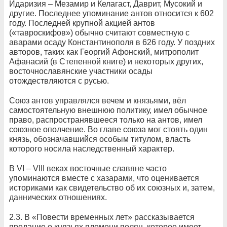
Идаризия – Мезамир и Келагаст, Даврит, Мусокий и
другие. Последнее упоминание антов относится к 602
году. Последней крупной акцией антов
(«тавроскифов») обычно считают совместную с
аварами осаду Константинополя в 626 году. У поздних
авторов, таких как Георгий Афонский, митрополит
Афанасий (в Степенной книге) и некоторых других,
восточнославянские участники осады
отождествляются с русью.
Союз антов управлялся вечем и князьями, вёл
самостоятельную внешнюю политику, имел обычное
право, распространявшееся только на антов, имел
союзное ополчение. Во главе союза мог стоять один
князь, обозначавшийся особым титулом, власть
которого носила наследственный характер.
В VI – VIII веках восточные славяне часто
упоминаются вместе с хазарами, что оценивается
историками как свидетельство об их союзных и, затем,
даннических отношениях.
2.3. В «Повести временных лет» рассказывается
предание о князьях племени полян, которое имеет