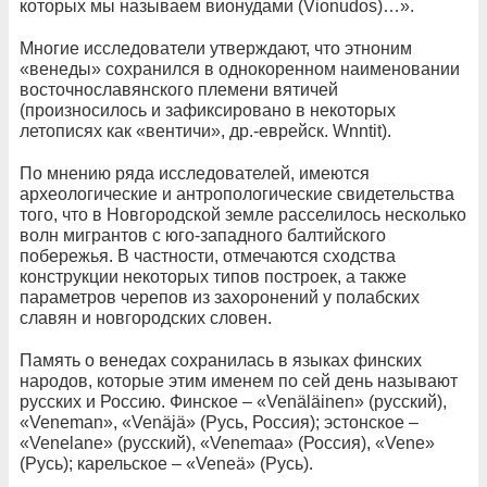
которых мы называем вионудами (Vionudos)…».
Многие исследователи утверждают, что этноним
«венеды» сохранился в однокоренном наименовании
восточнославянского племени вятичей
(произносилось и зафиксировано в некоторых
летописях как «вентичи», др.-еврейск. Wnntit).
По мнению ряда исследователей, имеются
археологические и антропологические свидетельства
того, что в Новгородской земле расселилось несколько
волн мигрантов с юго-западного балтийского
побережья. В частности, отмечаются сходства
конструкции некоторых типов построек, а также
параметров черепов из захоронений у полабских
славян и новгородских словен.
Память о венедах сохранилась в языках финских
народов, которые этим именем по сей день называют
русских и Россию. Финское – «Venäläinen» (русский),
«Veneman», «Venäjä» (Русь, Россия); эстонское –
«Venelane» (русский), «Venemaa» (Россия), «Vene»
(Русь); карельское – «Veneä» (Русь).