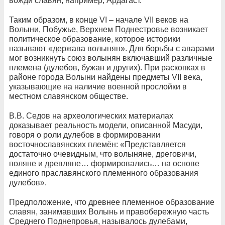
вожди славян, например, Ардагаст.
Таким образом, в конце VI – начале VII веков на
Волыни, Побужье, Верхнем Поднестровье возникает
политическое образование, которое историки
называют «держава волынян». Для борьбы с аварами
мог возникнуть союз волынян включавший различные
племена (дулебов, бужан и других). При раскопках в
районе города Волыни найдены предметы VII века,
указывающие на наличие военной прослойки в
местном славянском обществе.
В.В. Седов на археологических материалах
доказывает реальность модели, описанной Масуди,
говоря о роли дулебов в формировании
восточнославянских племён: «Представляется
достаточно очевидным, что волыняне, дреговичи,
поляне и древляне… формировались… на основе
единого праславянского племенного образования
дулебов».
Предположение, что древнее племенное образование
славян, занимавших Волынь и правобережную часть
Среднего Поднепровья, называлось дулебами,