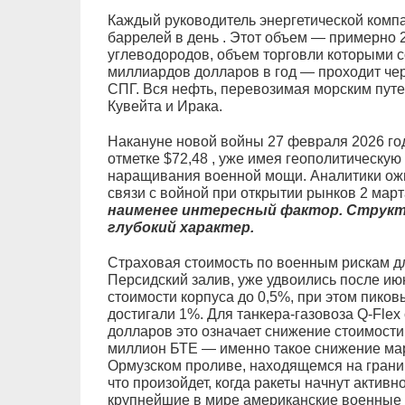
Каждый руководитель энергетической компа
баррелей в день . Этот объем — примерно
углеводородов, объем торговли которыми с
миллиардов долларов в год — проходит чер
СПГ. Вся нефть, перевозимая морским путе
Кувейта и Ирака.
Накануне новой войны 27 февраля 2026 год
отметке $72,48 , уже имея геополитическу
наращивания военной мощи. Аналитики ож
связи с войной при открытии рынков 2 март
наименее интересный фактор. Структ
глубокий характер.
Страховая стоимость по военным рискам д
Персидский залив, уже удвоились после июн
стоимости корпуса до 0,5%, при этом пиков
достигали 1%. Для танкера-газовоза Q-Fle
долларов это означает снижение стоимости 
миллион БТЕ — именно такое снижение мар
Ормузском проливе, находящемся на грани 
что произойдет, когда ракеты начнут актив
крупнейшие в мире американские военные