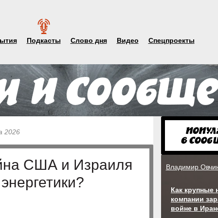
ытия
Подкасты
Слово дня
Видео
Спецпроекты
а 2026
ойна США и Израиля
Владимир Овчи
энергетики?
Как крупные
компании зар
войне в Иран