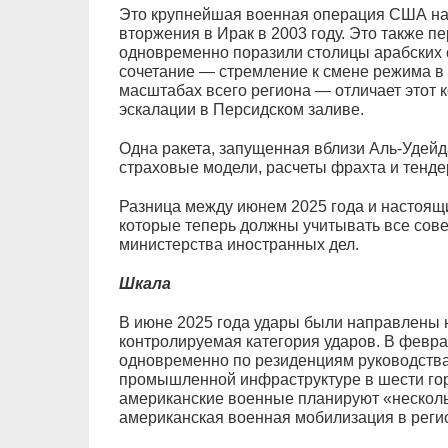
Это крупнейшая военная операция США на
вторжения в Ирак в 2003 году. Это также п
одновременно поразили столицы арабских с
сочетание — стремление к смене режима в 
масштабах всего региона — отличает этот 
эскалации в Персидском заливе.
Одна ракета, запущенная вблизи Аль-Удейд
страховые модели, расчеты фрахта и тенде
Разница между июнем 2025 года и настоящи
которые теперь должны учитывать все сове
министерства иностранных дел.
Шкала
В июне 2025 года удары были направлены 
контролируемая категория ударов. В февр
одновременно по резиденциям руководства
промышленной инфраструктуре в шести гор
американские военные планируют «несколь
американская военная мобилизация в регио