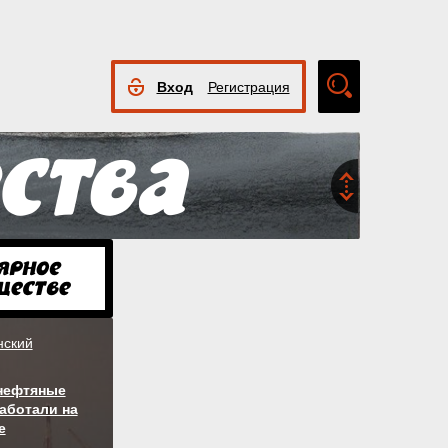
Вход
Регистрация
Расширенный
поиск
нский
 нефтяные
аботали на
е