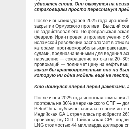
удвоятся снова. Они окажутся на неи
страховщики просто перестанут предл
После июньских ударов 2025 года ирански
закрытии Ормузского пролива . Высший сов
не задействовал его. Но февральская эскал
февраля Иран провел в проливе учения с б
исламской революции располагает в этих 
катерами, противокорабельными ракетами
судами, предназначенными для ведения ас
нарушение — сокращение потока на 20–30%
провокаций — поднимет цену на нефть выш
каким бы кратковременным оно ни был
которую ни одна модель ещё не тести
Кто двинулся вперёд перед ракетами, 
После июня 2025 года японская компания 
портфель на 30% американского СПГ — доля
PetroChina публично заявила о своем инте
Индийская GAIL стремилась приобрести 26
производству СПГ. Тайваньская CPC подпи
LNG стоимостью 44 миллиарда долларов спе