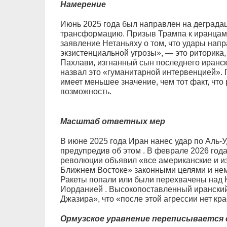
Намерение
Июнь 2025 года был направлен на деграда
трансформацию. Призыв Трампа к иранцам 
заявление Нетаньяху о том, что удары нап
экзистенциальной угрозы», — это риторика
Пахлави, изгнанный сын последнего иранск
назвал это «гуманитарной интервенцией».
имеет меньшее значение, чем тот факт, что 
возможность.
Масштаб ответных мер
В июне 2025 года Иран нанес удар по Аль-У
предупредив об этом . В феврале 2026 год
революции объявил «все американские и и
Ближнем Востоке» законными целями и нем
Ракеты попали или были перехвачены над 
Иорданией . Высокопоставленный иранский
Джазира», что «после этой агрессии нет кр
Ормузское уравнение переписывается 