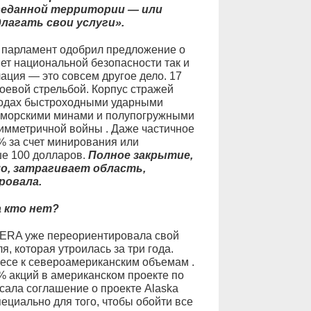
зведанной территории — или
агать свои услуги».
й парламент одобрил предложение о
ет национальной безопасности так и
ация — это совсем другое дело. 17
оевой стрельбой. Корпус стражей
водах быстроходными ударными
, морскими минами и полупогружными
имметричной войны . Даже частичное
 за счет минирования или
е 100 долларов.
Полное закрытие,
о, затрагивает область,
ровала.
а кто нет?
JERA уже переориентировала свой
, которая утроилась за три года.
ресе к североамериканским объемам .
% акций в американском проекте по
сала соглашение о проекте Alaska
циально для того, чтобы обойти все