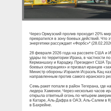
Через Ормузский пролив проходит 20% миро
превратился в зону боевых действий. Что э
энергетики рассуждает «Форбс»* (28.02.2026
28 февраля 2026 года на рассвете США и 
удары по территории Ирана, в частности по 
Керманшаху и Караджу. Президент США Тр
боевых операциях» и призвал иранцев «захв
Министр обороны Израиля Исраэль Кац наз
направленным против самого иранского ре
Семь ракет попали в район Тегерана, где 
лидера Хаменеи. Через несколько часов и
открыла ответный огонь по четырем амери
в Катаре, Аль-Дафра в ОАЭ, Аль-Салем в К
в Бахрейне.