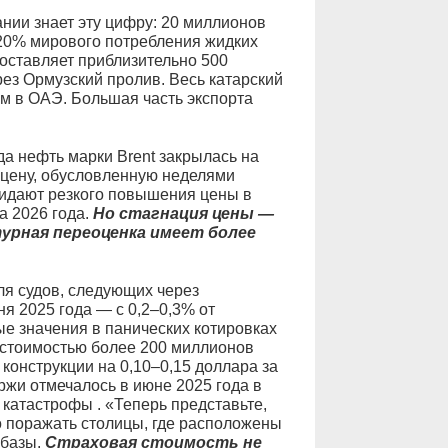
нии знает эту цифру: 20 миллионов
 20% мирового потребления жидких
оставляет приблизительно 500
ез Ормузский пролив. Весь катарский
м в ОАЭ. Большая часть экспорта
а нефть марки Brent закрылась на
ю цену, обусловленную неделями
идают резкого повышения цены в
а 2026 года.
Но стагнация цены —
урная переоценка имеет более
ля судов, следующих через
я 2025 года — с 0,2–0,3% от
ые значения в панических котировках
x стоимостью более 200 миллионов
конструкции на 0,10–0,15 доллара за
жи отмечалось в июне 2025 года в
катастрофы . «Теперь представьте,
но поражать столицы, где расположены
 базы.
Страховая стоимость не