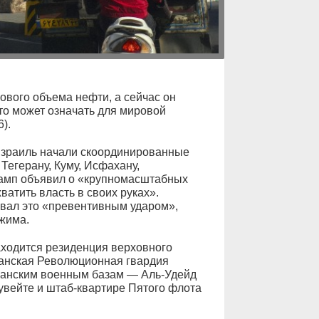
вого объема нефти, а сейчас он
то может означать для мировой
).
Израиль начали скоординированные
Тегерану, Куму, Исфахану,
амп объявил о «крупномасштабных
атить власть в своих руках».
вал это «превентивным ударом»,
жима.
находится резиденция верховного
ранская Революционная гвардия
канским военным базам — Аль-Удейд
увейте и штаб-квартире Пятого флота