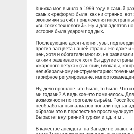
Книжка моя вышла в 1999 году, в самый ра
самых «реформ» была, как ни странно, вот
экономики за счёт привлечения иностранны
«высоких технологий». Ну и для адептов н
история была ударом под дых.
Последующие десятилетия, увы, подтвердил
против расцвета нашей страны. Но даже и
цен, хотя и обогатили многих, не развивал
какими развиваются хотя бы другие страны
«жареного петуха» (санкции, блокады, кон
нелиберальному инструментарию: точечные
тарифное регулирование, импортозамещение
Ну, дело прошлое, что было, то было. Что и
ми годами? А ведь кое-что поменялось. Дл
возможности по торговле сырьём. Российски
необработанных алмазов попали под запа
образом это в перспективе простимулирует
Вырастет внутренний туризм и т.д. и т.п.
В качестве анекдота: на Западе не знают, 