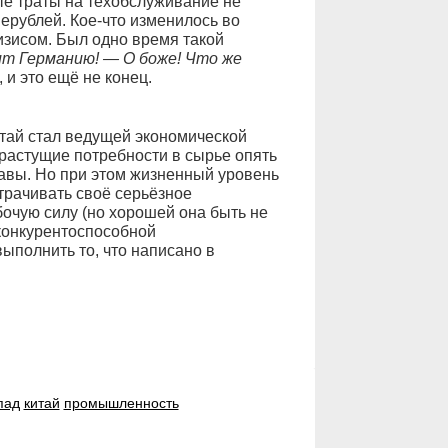
ые траты на техобслуживание не
Нерублей. Кое-что изменилось во
изисом. Был одно время такой
ит Германию! — О боже! Что же
, и это ещё не конец.
итай стал ведущей экономической
 растущие потребности в сырье опять
жавы. Но при этом жизненный уровень
утрачивать своё серьёзное
очую силу (но хорошей она быть не
 конкурентоспособной
ыполнить то, что написано в
пад
китай
промышленность