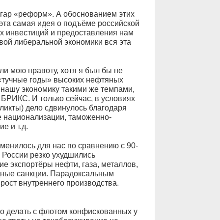
згар «реформ». А обоснованием этих
 эта самая идея о подъёме российской
х инвестиций и предоставления нам
овой либеральной экономики вся эта
и мою правоту, хотя я был бы не
 «тучные годы» высоких нефтяных
и нашу экономику такими же темпами,
 БРИКС. И только сейчас, в условиях
фликты) дело сдвинулось благодаря
 национализации, таможенно-
 и т.д.
зменилось для нас по сравнению с 90-
я России резко ухудшились
е экспортёры нефти, газа, металлов,
дные санкции. Парадоксальным
 рост внутреннего производства.
что делать с флотом конфискованных у