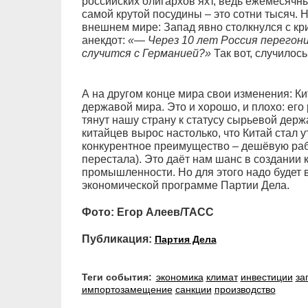
российских олигархов яхт, ведь ежемесячн
самой крутой посудины – это сотни тысяч. 
внешнем мире: Запад явно столкнулся с кр
анекдот:
«— Через 10 лет Россия перегон
случится с Германией?»
Так вот, случилось
А на другом конце мира свои изменения: К
державой мира. Это и хорошо, и плохо: его
тянут нашу страну к статусу сырьевой дер
китайцев вырос настолько, что Китай стал 
конкурентное преимущество – дешёвую раб
перестала). Это даёт нам шанс в создании
промышленности. Но для этого надо будет в
экономической программе Партии Дела.
Фото: Егор Алеев/ТАСС
Публикация:
Партия Дела
Теги события:
экономика
климат
инвестиции
за
импортозамещение
санкции
производство