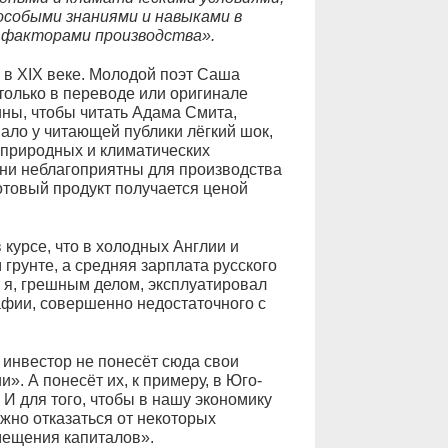
особыми знаниями и навыками в
 факторами производства».
 в XIX веке. Молодой поэт Саша
только в переводе или оригинале
кины, чтобы читать Адама Смита,
ло у читающей публики лёгкий шок,
 «природных и климатических
они неблагоприятны для производства
готовый продукт получается ценой
в курсе, что в холодных Англии и
 грунте, а средняя зарплата русского
т я, грешным делом, эксплуатировал
афии, совершенно недостаточного с
 инвестор не понесёт сюда свои
и». А понесёт их, к примеру, в Юго-
 И для того, чтобы в нашу экономику
жно отказаться от некоторых
мещения капиталов».