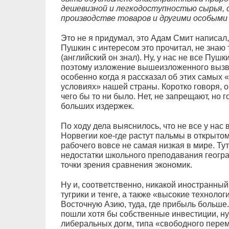
дешевизной и легкодоступностью сырья, 
производстве товаров и другими особыми
Это не я придумал, это Адам Смит написал,
Пушкин с интересом это прочитал, не знаю 
(английский он знал). Ну, у нас не все Пуш
поэтому изложение вышеизложенного вызва
особенно когда я рассказал об этих самых
условиях» нашей страны. Коротко говоря, 
чего бы то ни было. Нет, не запрещают, но 
больших издержек.
По ходу дела выяснилось, что не все у нас 
Норвегии кое-где растут пальмы в открытом
рабочего вовсе не самая низкая в мире. Ту
недостатки школьного преподавания геогр
точки зрения сравнения экономик.
Ну и, соответственно, никакой иностранный
тугрики и тенге, а также «высокие технологи
Восточную Азию, туда, где прибыль больше.
пошли хотя бы собственные инвестиции, ну
либеральных догм, типа «свободного пере