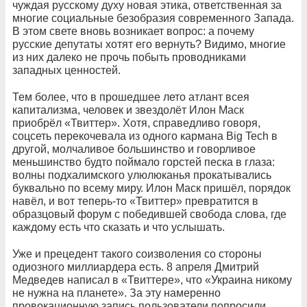
чуждая русскому духу новая этика, ответственная за
многие социальные безобразия современного Запада.
В этом свете вновь возникает вопрос: а почему
русские депутаты хотят его вернуть? Видимо, многие
из них далеко не прочь побыть проводниками
западных ценностей.
Тем более, что в прошедшее лето атлант всея
капитализма, человек и звездолёт Илон Маск
приобрёл «Твиттер». Хотя, справедливо говоря,
соцсеть перекочевала из одного кармана Big Tech в
другой, молчаливое большинство и говорливое
меньшинство будто поймало горстей песка в глаза:
волны подхалимского улюлюканья прокатывались
буквально по всему миру. Илон Маск пришёл, порядок
навёл, и вот теперь-то «Твиттер» превратится в
образцовый форум с победившей свобода слова, где
каждому есть что сказать и что услышать.
Уже и прецедент такого соизволения со стороны
одиозного миллиардера есть. 8 апреля Дмитрий
Медведев написал в «Твиттере», что «Украина никому
не нужна на планете». За эту намеренно
провокационную запись пользователи попросили