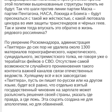
этой политики вышеназванные структуры терпеть не
будут. Так что шаги против линии партии Маска –
партии Пентагона, НАСА, Локхида и Боинга – будут
пресекаться с такой же жёсткостью, с какой лютовала
цензура во имя защиты трансгендеров и чёрных геев.
Так и зачем тогда впускать это обратно в жизнь
рядового россиянина?
По уверению Роскомнадзора, администрация
«Твиттера» до сих пор не удалила около 1300
материалов порнографического, наркотического,
суицидального, экстремистского толка, не говоря уже о
терабайтах фейков о СВО. Отсутствие самой
возможности случайного проникновения такого
контента важней каналов связи отечественных
ведомств. Хулящему всё и вся завсегдатаю
«Твиттера», пусть он пишет по-русски или на другом
языке, будет всё равно, что отдельно взятый
государственный чиновник на зарплате может
разъяснить решения своей страны, указать где
правда, а где ложь. Эта соцсеть создана не для
апологетики, но для обвинений.