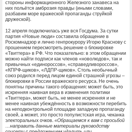
стороны информационного Железного занавеса на
них польётся амброзия правды (иными словами,
разбавим море вражеской пропаганды струйкой
дружеской).
12 апреля подключилась уже вся Госдума. За сутки
партия «Новые люди» составила обращение в
Роскомнадзор и лично генпрокурору Игорю Краснову с
прошением пересмотреть решение о блокировке
«Твиттера» в РФ. Что показательно: в этом обращении
можно найти подписи как членов «новолюдов», так и
привычных «единороссов», «справедливороссов»,
«КПРФ-щиков», «ЛДПР-щиков». Столь необычный
союз родился перед лицом единой страшной угрозы –
блокировки в России вражеского ресурса. Не очень
понятны причины такого обращения: может быть, это
искренняя наивная вера в изменения политики
«Твиттера», может быть, не менее искренняя и не
менее наивная убеждённость в возможности перебить
на неподконтрольной площадке западную пропаганду
своей, а может, это просто популистская игра, чеканка
электоральных очков.
«Обращаемся к вам с просьбой
…направить данные материалы руководству
соцсети с предложением удалить или