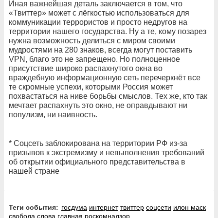
Иная важнейшая деталь заключается в том, что
«Твиттер» может с лёгкостью использоваться для
коммуникации террористов и просто недругов на
территории нашего государства. Ну а те, кому позарез
нужна возможность делиться с миром своими
мудростями на 280 знаков, всегда могут поставить
VPN, благо это не запрещено. Но полноценное
присутствие широко распахнутого окна во
враждебную информационную сеть перечеркнёт все
те скромные успехи, которыми Россия может
похвастаться на ниве борьбы смыслов. Тех же, кто так
мечтает распахнуть это окно, не оправдывают ни
популизм, ни наивность.
* Соцсеть заблокирована на территории РФ из-за
призывов к экстремизму и невыполнения требований
об открытии официального представительства в
нашей стране
Теги события:
госдума
интернет
твиттер
соцсети
илон маск
свобода слова
главная
роскомнадзор