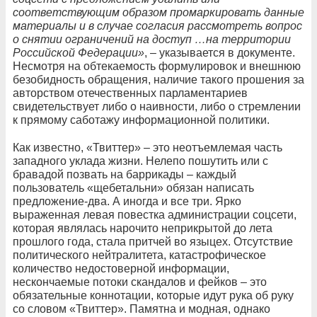
соответствующим образом промаркировать данные
материалы и в случае согласия рассмотреть вопрос
о снятии ограничений на доступ …на территории
Российской Федерации»
, – указывается в документе.
Несмотря на обтекаемость формулировок и внешнюю
безобидность обращения, наличие такого прошения за
авторством отечественных парламентариев
свидетельствует либо о наивности, либо о стремлении
к прямому саботажу информационной политики.
Как известно, «Твиттер» – это неотъемлемая часть
западного уклада жизни. Нелепо пошутить или с
бравадой позвать на баррикады – каждый
пользователь «щебетальни» обязан написать
предложение-два. А иногда и все три. Ярко
выраженная левая повестка администрации соцсети,
которая являлась нарочито неприкрытой до лета
прошлого года, стала притчей во языцех. Отсутствие
политического нейтралитета, катастрофическое
количество недостоверной информации,
нескончаемые потоки скандалов и фейков – это
обязательные коннотации, которые идут рука об руку
со словом «Твиттер». Памятна и модная, однако