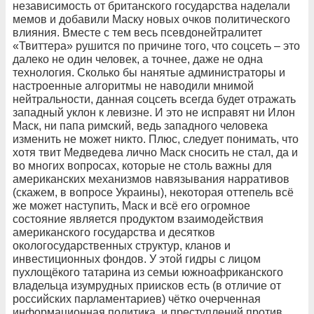
независимость от британского государства наделали
мемов и добавили Маску новых очков политического
влияния. Вместе с тем весь псевдонейтралитет
«Твиттера» рушится по причине того, что соцсеть – это
далеко не один человек, а точнее, даже не одна
технология. Сколько бы нанятые администраторы и
настроенные алгоритмы не наводили мнимой
нейтральности, данная соцсеть всегда будет отражать
западный уклон к левизне. И это не исправят ни Илон
Маск, ни папа римский, ведь западного человека
изменить не может никто. Плюс, следует понимать, что
хотя твит Медведева лично Маск сносить не стал, да и
во многих вопросах, которые не столь важны для
американских механизмов навязывания нарративов
(скажем, в вопросе Украины), некоторая оттепель всё
же может наступить, Маск и всё его огромное
состояние является продуктом взаимодействия
американского государства и десятков
окологосударственных структур, кланов и
инвестиционных фондов. У этой гидры с лицом
пухлощёкого татарина из семьи южноафриканского
владельца изумрудных приисков есть (в отличие от
российских парламентариев) чётко очерченная
информационная политика, и преступлений против