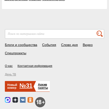
Блоги и сообщества
События
Слово дня
Видео
Спецпроекты
О нас
Контактная информация
День ТВ
№31
Архив
Новый
номер
газеты