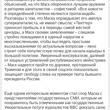
объяснений, на что Маск оборонялся лучшим оружием
в риторике капиталистов – софистикой: «Все новости
в определённой степени являются пропагандой».
Разговоры о том, что Маска оправдывает его амплуа
суперкапиталиста, не имеют смысла: «Твиттер»
приносил прибыль и в периоды самой жёсткой
цензуры, а Маск своими заявлениями – слишком
стройно ложащимися в единый нарратив и
многочисленными, чтобы выглядеть простыми
высказываниями по актуальным вопросам – явно
строит себе популистскую почву для начала карьеры в
большой политике. Умеренный консерватизм, далёкий
от хищных устремлений республиканского мейнстрима
– Маск надеется пройти по дорожке, проторенной
Трампом и для этого в своей соцсети показательно
защищает свободу слова на примере твита бывшего
президента России.
Ещё одним интересным моментом стал спор Маска с
представителями государственных СМИ, которым не
понравилось быть отмеченными как государственные.
Уморительные потуги журналистов BBC доказать свою