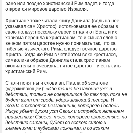
рано или поздно христианский Рим падет, и тогда
откроется мировое царство Израиля.
Христиане тоже читали книгу Даниила (ведь на неё
указывал сам Христос), истолковывая её образы в
свою пользу: поскольку евреи отпали от Бога, и их
харизма перешла к христианам, то и смысл слов о
вечном пятом царстве нужно понимать так, что за
гибелью языческого Рима следует вечное царство
Христа. Когда же Рим в четвёртом веке крестился,
символика образов Даниила стала христианам
окончательно очевидна: пятое царство – и есть суть
христианский Рим.
Стали понятны и слова ап. Павла об эсхатоне
(удерживающем):
«Ибо тайна беззакония уже в
действии, только не совершится до тех пор, пока не
будет взят от среды удерживающий теперь, И
тогда откроется беззаконник, которого Господь
Иисус убьет духом уст Своих и истребит явлением
пришествия Своего, того, которого пришествие, по
действию сатаны, будет со всякою силою и
знамениями и чудесами ложными, и со всяким