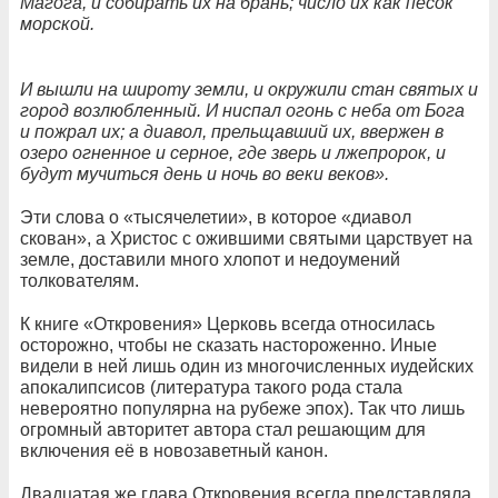
Магога, и собирать их на брань; число их как песок
морской.
И вышли на широту земли, и окружили стан святых и
город возлюбленный. И ниспал огонь с неба от Бога
и пожрал их; а диавол, прельщавший их, ввержен в
озеро огненное и серное, где зверь и лжепророк, и
будут мучиться день и ночь во веки веков».
Эти слова о «тысячелетии», в которое «диавол
скован», а Христос с ожившими святыми царствует на
земле, доставили много хлопот и недоумений
толкователям.
К книге «Откровения» Церковь всегда относилась
осторожно, чтобы не сказать настороженно. Иные
видели в ней лишь один из многочисленных иудейских
апокалипсисов (литература такого рода стала
невероятно популярна на рубеже эпох). Так что лишь
огромный авторитет автора стал решающим для
включения её в новозаветный канон.
Двадцатая же глава Откровения всегда представляла