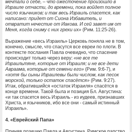
мечтали о себе, – что ожесточение произошло в
Израиле отчасти, до времени, пока войдет полное
число язычников; и так весь Израиль спасется, как
написано: придет от Сиона Избавитель, и
отвратит нечестие от Иакова. И сей завет им от
Меня, когда сниму с них грехи их»
(Рим. 11:25-26).
Выражение «весь Израиль» Церковь поняла не в том,
конечно, смысле, что спасутся все евреи по плоти. В
контексте послания Павла очевидно, что спасение
происходит только через веру:
«не все те
Израильтяне, которые от Израиля; и не все дети
Авраама, которые от семени его»
(Рим. 9:6-7), и
«хотя бы сыны Израилевы были числом, как песок
морской, только остаток спасётся»
(Рим. 9:27).
Итак, обратившийся «остаток Израиля» спасётся в
конце времени. Такой была и позиция Бл. Августина:
«и так спасется весь Израиль - из иудеев, признавших
Христа, и язычников, ибо все они - самый истинный
Израиль».
4. «Еврейский Папа»
Приняв позицию Павла и Августина, Римское папство