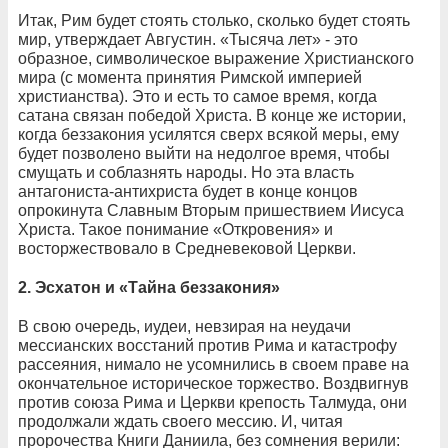
Итак, Рим будет стоять столько, сколько будет стоять
мир, утверждает Августин. «Тысяча лет» - это
образное, символическое выражение Христианского
мира (с момента принятия Римской империей
христианства). Это и есть то самое время, когда
сатана связан победой Христа. В конце же истории,
когда беззакония усилятся сверх всякой меры, ему
будет позволено выйти на недолгое время, чтобы
смущать и соблазнять народы. Но эта власть
антагониста-антихриста будет в конце концов
опрокинута Славным Вторым пришествием Иисуса
Христа. Такое понимание «Откровения» и
восторжествовало в Средневековой Церкви.
2. Эсхатон и «Тайна беззакония»
В свою очередь, иудеи, невзирая на неудачи
мессианских восстаний против Рима и катастрофу
рассеяния, нимало не усомнились в своем праве на
окончательное историческое торжество. Воздвигнув
против союза Рима и Церкви крепость Талмуда, они
продолжали ждать своего мессию. И, читая
пророчества Книги Даниила, без сомнения верили: