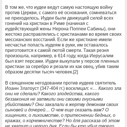
В том же, что иудеи ведут самую настоящую войну
против Церкви, с самого её основания, сомневаться
не приходилось. Иудеи были движущей силой всех
гонений на христиан в Риме (начиная с
иудействующей жены Нерона Поппеи Сабины), они
жестоко расправлялись с христианами во время своих
мессианских восстаний. Если же христиане имели
несчастье попасть иудеям в руки, им оставалось
приготовится к самой лютой смерти. Такая резня
произошла, например, в 614 году, когда Иерусалим
был взят персами. Иудеи выкупали у персов пленных
христиан за серебро и резали их как овец, убив таким
образом десятки тысяч человек.[2]
В священном негодовании против иудеев святитель
Иоанн Златоуст (347-404 гг.) восклицал:
«… Какого зла
они не сделали? Какого злодейства, какого
беззакония не затмили они своими гнусными
убийствами? Они закалали в жертву демонам своих
сыновей и дочерей… О чем еще сказать вам? О
хищениях, о лихоимстве, о притеснении бедных, о
кражах, о корчемничестве? Но для рассказа об этом
не хватит и целого дня. Если бы кто убил твоего