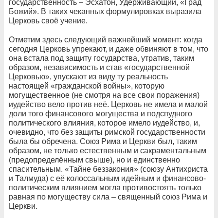
государственность – Эсхатон, Удерживающий, «Град
Божий». В таких чеканных формулировках выразила
Церковь своё учение.
Отметим здесь следующий важнейший момент: когда
сегодня Церковь упрекают, и даже обвиняют в том, что
она встала под защиту государства, утратив, таким
образом, независимость и став «государственной
Церковью», упускают из виду ту реальность
настоящей «гражданской войны», которую
могущественное (не смотря на все свои поражения)
иудейство вело против неё. Церковь не имела и малой
доли того финансового могущества и подспудного
политического влияния, которое имело иудейство, и,
очевидно, что без защиты римской государственности
была бы обречена. Союз Рима и Церкви был, таким
образом, не только естественным и сакраментальным
(предопределённым свыше), но и единственно
спасительным. «Тайне беззакония» (союзу Антихриста
и Талмуда) с её колоссальным идейным и финансово-
политическим влиянием могла противостоять только
равная по могуществу сила – священный союз Рима и
Церкви.