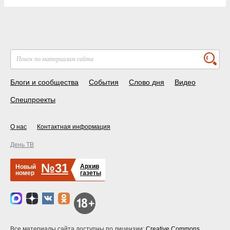
Блоги и сообщества
События
Слово дня
Видео
Спецпроекты
О нас
Контактная информация
День ТВ
№31
Архив
Новый
номер
газеты
Все материалы сайта доступны по лицензии:
Creative Commons