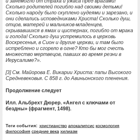
и занемогло от страха и ужаса пред врагами!
Сколько родителей погибло над своими детьми!
Сколько народу было скуплено иудеями и зарезано, и
они сделались исповедниками Христа! Сколько душ,
отцов, матерей и мальчиков-младенцев,
скрывавшихся в ямах и цистернах, погибло от мрака
и голода! Сколько душ устремилось в церковь
Воскресенья, в Сион и другие церкви, и там было
истреблено и сгорело в огне? Кто бы мог счесть
множество мертвецов, павших во время резни в
Иерусалиме?».
[3] См. Майорова Е. Викарии Христа: папы Высокого
Средневековья. С 858 г. до Авиньонского пленения.
Продолжение следует
Илл. Альбрехт Дюрер. «Ангел с ключами от
бездны» (фрагмент, 1498).
Теги события:
христианство
апокалипсис
космология
философия
средние века
хилиазм