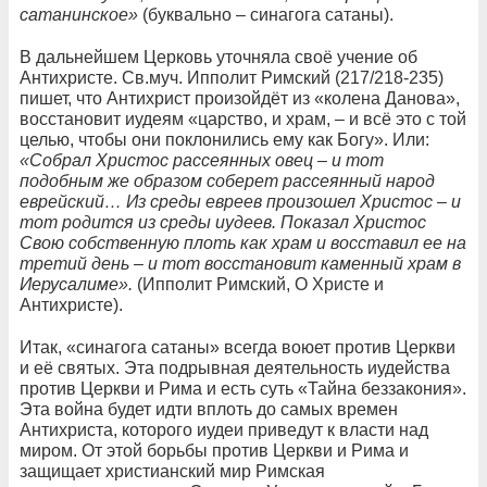
сатанинское»
(буквально – синагога сатаны).
В дальнейшем Церковь уточняла своё учение об
Антихристе. Св.муч. Ипполит Римский (217/218-235)
пишет, что Антихрист произойдёт из «колена Данова»,
восстановит иудеям «царство, и храм, – и всё это с той
целью, чтобы они поклонились ему как Богу». Или:
«Собрал Христос рассеянных овец – и тот
подобным же образом соберет рассеянный народ
еврейский… Из среды евреев произошел Христос – и
тот родится из среды иудеев. Показал Христос
Свою собственную плоть как храм и восставил ее на
третий день – и тот восстановит каменный храм в
Иерусалиме».
(Ипполит Римский, О Христе и
Антихристе).
Итак, «синагога сатаны» всегда воюет против Церкви
и её святых. Эта подрывная деятельность иудейства
против Церкви и Рима и есть суть «Тайна беззакония».
Эта война будет идти вплоть до самых времен
Антихриста, которого иудеи приведут к власти над
миром. От этой борьбы против Церкви и Рима и
защищает христианский мир Римская