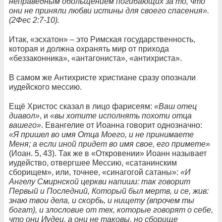
неправедным обольщением погибающих за то, что
они не приняли любви истины для своего спасения».
(2Фес 2:7-10).
Итак, «эсхатон» – это Римская государственность,
которая и должна охранять мир от прихода
«беззаконника», «антагониста», «антихриста».
В самом же Антихристе христиане сразу опознали
иудейского мессию.
Ещё Христос сказал в лицо фарисеям:
«Ваш отец
диавол»
, и
«вы хотите исполнять похоти отца
вашего»
. Евангелие от Иоанна говорит однозначно:
«Я пришел во имя Отца Моего, и не принимаете
Меня; а если иной придет во имя свое, его примете»
(Иоан. 5, 43). Так же в «Откровении» Иоанн называет
иудейство, отвергшее Мессию, «сатанинским
сборищем», или, точнее, «синагогой сатаны»:
«И
Ангелу Смирнской церкви напиши: так говорит
Первый и Последний, Который был мертв, и се, жив:
знаю твои дела, и скорбь, и нищету (впрочем ты
богат), и злословие от тех, которые говорят о себе,
что они Иудеи, а они не таковы, но сборище