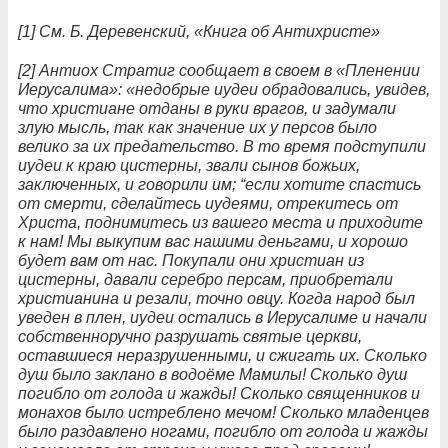
[1] См. Б. Деревенский, «Книга об Антихристе»
[2] Антиох Стратиг сообщает в своем в «Пленении
Иерусалима»: «недобрые иудеи обрадовались, увидев,
что христиане отданы в руки врагов, и задумали
злую мысль, так как значение их у персов было
велико за их предательство. В то время подступили
иудеи к краю цистерны, звали сынов божьих,
заключенных, и говорили им; “если хотите спастись
от смерти, сделайтесь иудеями, отрекитесь от
Христа, поднимитесь из вашего места и приходите
к нам! Мы выкупим вас нашими деньгами, и хорошо
будет вам от нас. Покупали они христиан из
цистерны, давали серебро персам, приобретали
христианина и резали, точно овцу. Когда народ был
уведен в плен, иудеи остались в Иерусалиме и начали
собственноручно разрушать святые церкви,
оставшиеся неразрушенными, и сжигать их. Сколько
душ было заклано в водоёме Мамилы! Сколько душ
погибло от голода и жажды! Сколько священников и
монахов было истреблено мечом! Сколько младенцев
было раздавлено ногами, погибло от голода и жажды