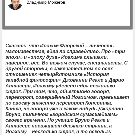
Владимир Можегов
Сказать, что Иоахим Флорский – личность
малоизвестная, едва ли справедливо. Про «три
эпохи» и «эпоху духа» Иоахима слышали,
наверное, все. Во всяком случае, специалисты. С
другой стороны, в замечательном во всех
отношениях четырёхтомнике «История
западной философии» Джованни Реале и Дарио
Антисери, Иоахиму уделено едва несколько
строк. При том, что, объективно говоря,
переворот, совершённый Иоахимом, превышает
по своему значению переворот Коперника,
Канта, не говоря уже о каком-нибудь Джордано
Бруно, типичном «городском сумасшедшем»
своего времени. Но учению Бруно Реале и
Антисере посвящают десятки страниц, а
Иоахиму – несколько строк, и то вскользь.