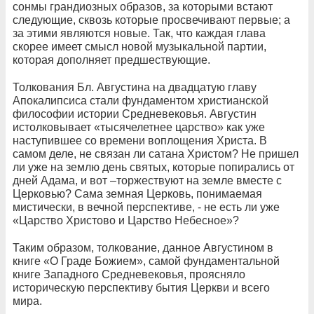
сонмы грандиозных образов, за которыми встают
следующие, сквозь которые просвечивают первые; а
за этими являются новые. Так, что каждая глава
скорее имеет смысл новой музыкальной партии,
которая дополняет предшествующие.
Толкования Бл. Августина на двадцатую главу
Апокалипсиса стали фундаментом христианской
философии истории Средневековья. Августин
истолковывает «тысячелетнее царство» как уже
наступившее со времени воплощения Христа. В
самом деле, не связан ли сатана Христом? Не пришел
ли уже на землю день святых, которые попирались от
дней Адама, и вот –торжествуют на земле вместе с
Церковью? Сама земная Церковь, понимаемая
мистически, в вечной перспективе, - не есть ли уже
«Царство Христово и Царство Небесное»?
Таким образом, толкование, данное Августином в
книге «О Граде Божием», самой фундаментальной
книге Западного Средневековья, проясняло
историческую перспективу бытия Церкви и всего
мира.