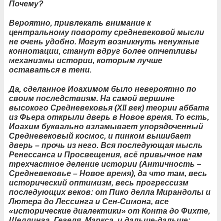
Почему?
Вероятно, привлекать внимание к
центральному повороту средневековой мысли
не очень удобно. Могут возникнуть ненужные
коннотации, станут вдруг более отчетливы
механизмы истории, которым лучше
оставаться в тени.
Да, сделанное Иоахимом было невероятно по
своим последствиям. На самой вершине
высокого Средневековья (XII век) теории аббата
из Фьера открыли дверь в Новое время. То есть,
Иоахим буквально взламывает упорядоченный
Средневековый космос, и пинком вышибает
дверь – прочь из него. Вся последующая мысль
Ренессанса и Просвещения, всё привычное нам
трехчастное деление истории (Античность –
Средневековье – Новое время), да что там, весь
исторический оптимизм, весь прогрессизм
последующих веков: от Пико делла Мирандолы и
Лютера до Лессинга и Сен-Симона, все
«исторические диалектики» от Конта до Фихте,
Шеллинга, Гегеля, Маркса, и дальше-дальше: