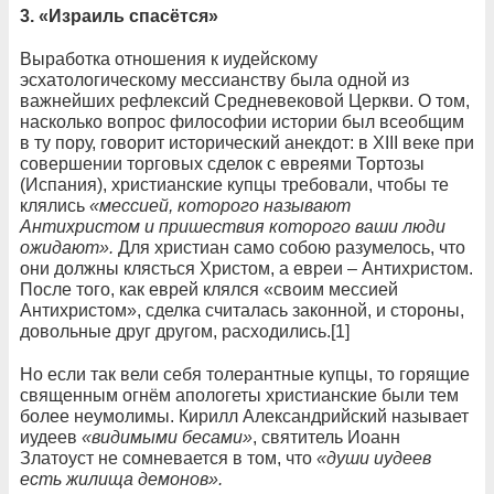
3. «Израиль спасётся»
Выработка отношения к иудейскому
эсхатологическому мессианству была одной из
важнейших рефлексий Средневековой Церкви. О том,
насколько вопрос философии истории был всеобщим
в ту пору, говорит исторический анекдот: в XIII веке при
совершении торговых сделок с евреями Тортозы
(Испания), христианские купцы требовали, чтобы те
клялись
«мессией, которого называют
Антихристом и пришествия которого ваши люди
ожидают».
Для христиан само собою разумелось, что
они должны клясться Христом, а евреи – Антихристом.
После того, как еврей клялся «своим мессией
Антихристом», сделка считалась законной, и стороны,
довольные друг другом, расходились.[1]
Но если так вели себя толерантные купцы, то горящие
священным огнём апологеты христианские были тем
более неумолимы. Кирилл Александрийский называет
иудеев
«видимыми бесами»
, святитель Иоанн
Златоуст не сомневается в том, что
«души иудеев
есть жилища демонов».