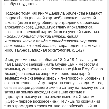
особую трудность.
Подобно тому, как Книгу Даниила библеисты назыают
magna charta (великой хартией) апокалипсической
школы (имея в виду обширную традицию еврейских
апокалипсисов), Двадцатую главу апокалипсиса
называют «великой хартией» всех учений хилиазма.
«Всякий хилиастический мятеж, любая
хилиастическая жажда справедливости черпают
вдохновение в этой главе
», - справедливо замечает
Якоб Таубес (Западная эсхатология, с. 142)
Итак, уже миновали события 18-й и 19-й главы: уже
пал Вавилон великий (мать блудницам и мерзостям
земным), уже всадник на белом коне (Имя Ему: Слово
Божие) сразился со зверем и воинством царей
земных; уже схвачены зверь и лжепророк и брошены в
озеро огненное… И тут вдруг на сцену выходит Ангел,
связывающий древнего змия и сатану на тысячу лет; а
затем на землю нисходят ожившие святые и
царствуют тысячу лет на земле вместе с Христом
(«Это – первое воскресение»). И лишь по окончании
этого громадного срока сатана, освобождённый на