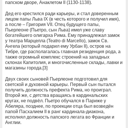
папском дворе, Анаклетом II (1130-1138).
Дед его крестился ради карьеры, и стал доверенным
лицом папы Льва IX (в честь которого и получил имя),
а после – Григория VII. Отец будущего папы,
Пьерлеоне (Пьетро, сын Льва) имел уже славу
богатейшего олигарха Рима. Ему принадлежал замок
у театра Марцелла (Teatro di Marcello), замок Св.
Ангела (который подарил ему Урбан II), остров на
Тибре, где располагалась главная резиденция рода, а
также огромный комплекс строений на западных
склонах Капитолия, и многочисленные склады, лавки и
магазины города.[3]
Двух своих сыновей Пьерлеоне подготовил для
светской и духовной карьеры. Первый сын пытался
получить должность префекта Рима, но проиграл.
Второй же, с детства вращаясь в кардинальских
кругах, не подвёл. Пьетро обучался в Париже у
Абеляра, позднее, по проекции отца был возведён
папой Пасхалием II в ранг кардинала-диакона,
исполнял должность папского легата во Франции и
Англии.