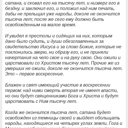
сатана, и сковал его на тысячу лет, и низверг его в
бездну, и заключил его, и положил над ним печать,
дабы не прельщал уже народы, доколе не окончится
тысяча лет; после же сего ему должно быть
освобожденным на малое время.
И увидел я престолы и сидящих на них, которым
дано было судить, и души обезглавленных за
свидетельство Иисуса и за слово Божие, которые не
поклонились зверю, ни образу его, и не приняли
начертания на чело свое и на руку свою. Они ожили и
царствовали со Христом тысячу лет. Прочие же из
умерших не ожили, доколе не окончится тысяча лет.
Это – первое воскресение.
Блажен и свят имеющий участие в воскресении
первом: над ними смерть вторая не имеет власти,
но они будут священниками Бога и Христа и будут
царствовать с Ним тысячу лет.
Когда же окончится тысяча лет, сатана будет
освобожден из темницы своей и выйдет обольщать
народы, находящиеся на четырех углах земли, Гога и