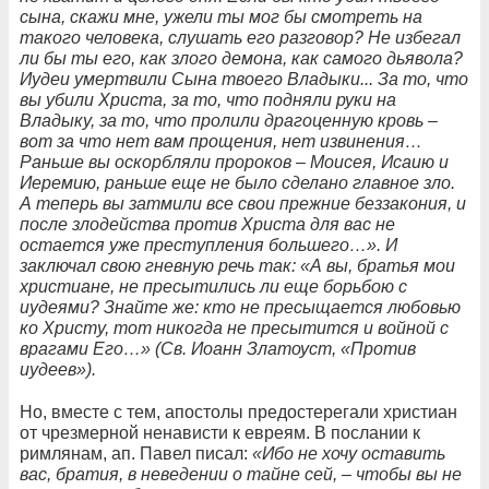
сына, скажи мне, ужели ты мог бы смотреть на
такого человека, слушать его разговор? Не избегал
ли бы ты его, как злого демона, как самого дьявола?
Иудеи умертвили Сына твоего Владыки... За то, что
вы убили Христа, за то, что подняли руки на
Владыку, за то, что пролили драгоценную кровь –
вот за что нет вам прощения, нет извинения…
Раньше вы оскорбляли пророков – Моисея, Исаию и
Иеремию, раньше еще не было сделано главное зло.
А теперь вы затмили все свои прежние беззакония, и
после злодейства против Христа для вас не
остается уже преступления большего…». И
заключал свою гневную речь так: «А вы, братья мои
христиане, не пресытились ли еще борьбою с
иудеями? Знайте же: кто не пресыщается любовью
ко Христу, тот никогда не пресытится и войной с
врагами Его…» (Св. Иоанн Златоуст, «Против
иудеев»).
Но, вместе с тем, апостолы предостерегали христиан
от чрезмерной ненависти к евреям. В послании к
римлянам, ап. Павел писал:
«Ибо не хочу оставить
вас, братия, в неведении о тайне сей, – чтобы вы не