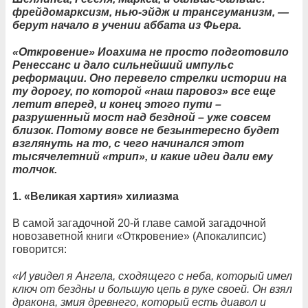
фрейдомарксизм, нью-эйдж и трансгуманизм, —
берут начало в учении аббата из Фьера.
«Откровение» Иоахима не просто подготовило
Ренессанс и дало сильнейший импульс
реформации. Оно перевело стрелки истории на
ту дорогу, по которой «наш паровоз» все еще
летит вперед, и конец этого пути –
разрушенный мост над бездной – уже совсем
близок. Потому вовсе не безынтересно будет
взглянуть на то, с чего начинался этот
тысячелетний «трип», и какие идеи дали ему
толчок.
1. «Великая хартия» хилиазма
В самой загадочной 20-й главе самой загадочной
новозаветной книги «Откровение» (Апокалипсис)
говорится:
«И увидел я Ангела, сходящего с неба, который имел
ключ от бездны и большую цепь в руке своей. Он взял
дракона, змия древнего, который есть диавол и