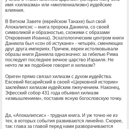
имя «хилиазма» или «миллениализм») иудейские
влияния.
В Ветхом Завете (еврейском Танахе) был свой
Апокалипсис – книга пророка Даниила, со своей
символикой и образностью, схожими с образами
Откровения Иоанна). Эсхатологическим центром книги
Даниила был «сон об истукане» - четырёх, сменяющих
друг друга империях. Причем, евреи истолковывали
образы книги Даниила однозначно: за гибелью Рима
последует последнее вечное царство Израиля. Не
нечто ли же подобное говорит и хилиазм?
Ориген прямо связал хилиазм с духом иудейства.
Евсевий Кесарийский в своей «Церковной истории»
заклеймил хилиазм иудейским лжеучением. Наконец,
Эфесский собор 431 года объявил хилиазм
«измышлением», поставив ясную богословскую точку.
Да, «Апокалипсис» - трудная книга. И уж точно не из
тех, в которых события развиваются линейно. Скорее,
так: глава за главой перед нами разворачиваются