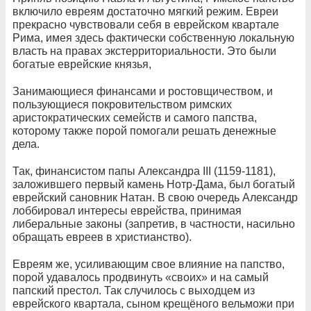
включило евреям достаточно мягкий режим. Евреи
прекрасно чувствовали себя в еврейском квартале
Рима, имея здесь фактически собственную локальную
власть на правах экстерриториальности. Это были
богатые еврейские князья,
Занимающиеся финансами и ростовщичеством, и
пользующиеся покровительством римских
аристократических семейств и самого папства,
которому также порой помогали решать денежные
дела.
Так, финансистом папы Александра III (1159-1181),
заложившего первый камень Нотр-Дама, был богатый
еврейский сановник Натан. В свою очередь Александр
лоббировал интересы еврейства, принимая
либеральные законы (запретив, в частности, насильно
обращать евреев в христианство).
Евреям же, усиливающим свое влияние на папство,
порой удавалось продвинуть «своих» и на самый
папский престол. Так случилось с выходцем из
еврейского квартала, сыном крещёного вельможи при