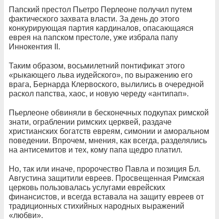
Папский престол Пьетро Перлеоне получил путем
фактического захвата власти. За день до этого
конкурирующая партия кардиналов, опасающаяся
еврея на папском престоле, уже избрала папу
Иннокентия II.
Таким образом, восьмилетний понтификат этого
«рыкающего льва иудейского», по выражению его
врага, Бернарда Клервоского, вылились в очередной
раскол папства, хаос, и новую череду «антипап».
Пьерлеоне обвиняли в бесконечных подкупах римской
знати, ограблении римских церквей, раздаче
христианских богатств евреям, симонии и аморальном
поведении. Впрочем, мнения, как всегда, разделялись
на антисемитов и тех, кому папа щедро платил.
Но, так или иначе, пророчество Павла и позиция Бл.
Августина защитили евреев. Просвещенная Римская
церковь пользовалась услугами еврейских
финансистов, и всегда вставала на защиту евреев от
традиционных стихийных народных выражений
«любви».