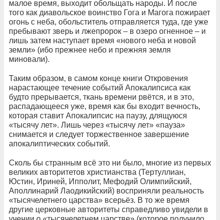
малое время, выходит обольщать народы. И после
того как диавольское воинство Гога и Магога пожирает
огонь с неба, обольститель отправляется туда, где уже
пребывают зверь и лжепророк – в озеро огненное – и
лишь затем наступает время «нового неба и новой
земли» (ибо прежнее небо и прежняя земля
миновали).
Таким образом, в самом конце книги Откровения
нарастающее течение событий Апокалипсиса как
будто прерывается, ткань времени рвётся, и в это,
распадающееся уже, время как бы входит вечность,
которая ставит Апокалипсис на паузу, длящуюся
«тысячу лет». Лишь через «тысячу лет» «пауза»
снимается и следует торжественное завершение
апокалиптических событий.
Сколь бы странным всё это ни было, многие из первых
великих авторитетов христианства (Тертуллиан,
Юстин, Ириней, Ипполит, Мефодий Олимпийский,
Аполлинарий Лаодикийский) восприняли реальность
«тысячелетнего царства» всерьёз. В то же время
другие церковные авторитеты справедливо увидели в
учении о «тысячелетнем царстве» (которое получило