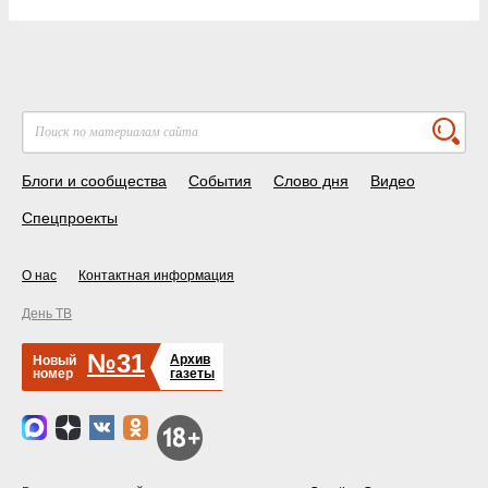
Блоги и сообщества
События
Слово дня
Видео
Спецпроекты
О нас
Контактная информация
День ТВ
№31
Архив
Новый
номер
газеты