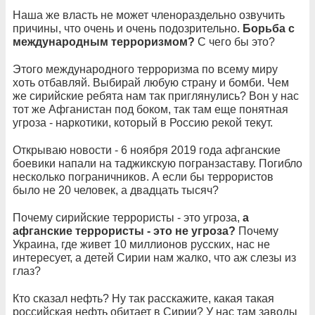
Наша же власть не может членораздельно озвучить
причины, что очень и очень подозрительно.
Борьба с
международным терроризмом?
С чего бы это?
Этого международного терроризма по всему миру
хоть отбавляй. Выбирай любую страну и бомби. Чем
же сирийские ребята нам так приглянулись? Вон у нас
тот же Афганистан под боком, так там еще понятная
угроза - наркотики, который в Россию рекой текут.
Открываю новости - 6 ноября 2019 года афганские
боевики напали на таджикскую погранзаставу. Погибло
несколько пограничников. А если бы террористов
было не 20 человек, а двадцать тысяч?
Почему сирийские террористы - это угроза,
а
афганские террористы - это не угроза?
Почему
Украина, где живет 10 миллионов русских, нас не
интересует, а детей Сирии нам жалко, что аж слезы из
глаз?
Кто сказал нефть? Ну так расскажите, какая такая
российская нефть обитает в Сирии? У нас там заводы