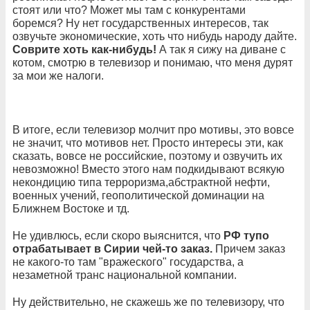
стоят или что? Может мы там с конкурентами
боремся? Ну нет государственных интересов, так
озвучьте экономические, хоть что нибудь народу дайте.
Соврите хоть как-нибудь!
А так я сижу на диване с
котом, смотрю в телевизор и понимаю, что меня дурят
за мои же налоги.
В итоге, если телевизор молчит про мотивы, это вовсе
не значит, что мотивов нет. Просто интересы эти, как
сказать, вовсе не российские, поэтому и озвучить их
невозможно! Вместо этого нам подкидывают всякую
некондицию типа терроризма,абстрактной нефти,
военных учений, геополитической доминации на
Ближнем Востоке и тд.
Не удивлюсь, если скоро выяснится, что
РФ тупо
отрабатывает в Сирии чей-то заказ.
Причем заказ
не какого-то там "вражеского" государства, а
незаметной транс национальной компании.
Ну действительно, не скажешь же по телевизору, что