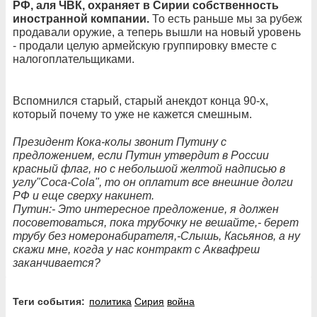
РФ, аля ЧВК, охраняет в Сирии собственность
иностранной компании.
То есть раньше мы за рубеж
продавали оружие, а теперь вышли на новый уровень
- продали целую армейскую группировку вместе с
налогоплательщиками.
Вспомнился старый, старый анекдот конца 90-х,
который почему то уже не кажется смешным.
Президент Кока-колы звонит Путину с
предложением, если Путин утвердит в России
красный флаг, но с небольшой желтой надписью в
углу"Соса-Соla", то он оплатит все внешние долги
РФ и еще сверху накинет.
Путин:- Это интересное предложение, я должен
посоветоваться, пока трубочку не вешайте,- берет
трубу без номеронабирателя,-Слышь, Касьянов, а ну
скажи мне, когда у нас контракт с Аквафреш
заканчивается?
Теги события:
политика
Сирия
война