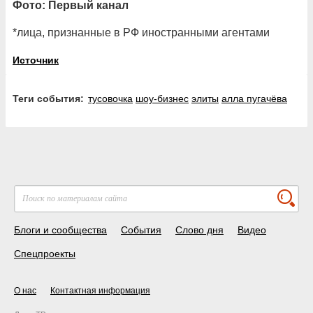
Фото: Первый канал
*лица, признанные в РФ иностранными агентами
Источник
Теги события:
тусовочка
шоу-бизнес
элиты
алла пугачёва
Блоги и сообщества
События
Слово дня
Видео
Спецпроекты
О нас
Контактная информация