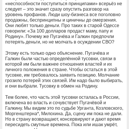
«неспособности поступиться принципами» всерьёз не
следует – это значит сразу опустить разговор на
уровень профанов. Люди шоу-бизнеса все поголовно
продажны, беспринципны и циничны до омерзения.
Они любят только деньги. Про таких в старой Одессе
говорили: «За 100 долларов продаст маму, папу и
Родину». Почему же Пугачёва и Галкин предпочли
потерять деньги, но не молчать в осуждении СВО?
Этому есть только одно объяснение. Пугачёва и
Галкин были частью определённой тусовки, связи в
которой им были важнее отношения властей и их
личного положения в стране. Чтобы остаться в этой
тусовке, им требовалось заявить позицию. Молчание
грозило потерей этих связей. Им надо было выбирать,
и они выбрали. Тусовку в обмен на Родину.
Тем более, что часть этой тусовки осталась в России,
включена во власть и сочувствует Пугачёвой и
Галкину. Мы видим это по судьбе Урганта, Козловского,
Моргенштерна*, Милохина. Да, сцену им пока не дали.
Но в страну возвращают, консервируют и дают время
пересидеть смутные времена. Пока или ишак умрёт,