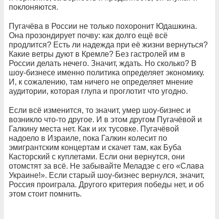
поклоняются.
Пугачёва в России не только похоронит Юдашкина.
Она прозондирует почву: как долго ещё всё
продлится? Есть ли надежда при её жизни вернуться?
Какие ветры дуют в Кремле? Без гастролей им в
России делать нечего. Значит, ждать. Но сколько? В
шоу-бизнесе именно политика определяет экономику.
И, к сожалению, там ничего не определяет мнение
аудитории, которая глупа и проглотит что угодно.
Если всё изменится, то значит, умер шоу-бизнес и
возникло что-то другое. И в этом другом Пугачёвой и
Галкину места нет. Как и их тусовке. Пугачёвой
надоело в Израиле, пока Галкин колесит по
эмигрантским концертам и скачет там, как Буба
Касторский с куплетами. Если они вернутся, они
отомстят за всё. Не забывайте Меладзе с его «Слава
Украине!». Если старый шоу-бизнес вернулся, значит,
Россия проиграла. Другого критерия победы нет, и об
этом стоит помнить.