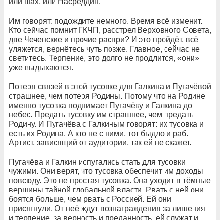
или шах, или Насреддин.
Им говорят: подождите немного. Время всё изменит.
Кто сейчас помнит ГКЧП, расстрел Верховного Совета,
две Чеченские и прочие распри? И это пройдёт, всё
уляжется, вернётесь чуть позже. Главное, сейчас не
светитесь. Терпение, это долго не продлится, «они»
уже выдыхаются.
Потеря связей в этой тусовке для Галкина и Пугачёвой
страшнее, чем потеря Родины. Потому что на Родине
именно тусовка поднимает Пугачёву и Галкина до
небес. Предать тусовку им страшнее, чем предать
Родину. И Пугачёва с Галкиным говорят: их тусовка и
есть их Родина. А кто не с ними, тот быдло и раб.
Артист, зависящий от аудитории, так ей не скажет.
Пугачёва и Галкин испугались стать для тусовки
чужими. Они верят, что тусовка обеспечит им доходы
повсюду. Это не простая тусовка. Она уходит в тёмные
вершины тайной глобальной власти. Рвать с ней они
боятся больше, чем рвать с Россией. Ей они
присягнули. От неё ждут вознаграждения за лишения
и терпение, за верность и преданность, ей служат и