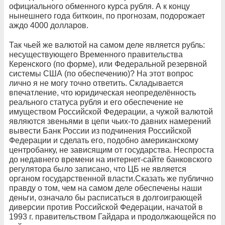
официального обменного курса рубля. А к концу
нынешнего года биткоин, по прогнозам, подорожает
аждо 4000 долларов.
Так чьей же валютой на самом деле является рубль:
несуществующего Временного правительства
Керенского (по форме), или Федеральной резервной
системы США (по обеспечению)? На этот вопрос
лично я не могу точно ответить. Складывается
впечатление, что юридическая неопределённость
реального статуса рубля и его обеспечение не
имуществом Российской Федерации, а чужой валютой
являются звеньями в цепи чьих-то давних намерений
вывести Банк России из подчинения Российской
Федерации и сделать его, подобно американскому
центробанку, не зависящим от государства. Неспроста
до недавнего времени на интернет-сайте банковского
регулятора было записано, что ЦБ не является
органом государственной власти.Сказать же публично
правду о том, чем на самом деле обеспечены наши
деньги, означало бы расписаться в долгоиграющей
диверсии против Российской Федерации, начатой в
1993
г. правительством Гайдара и продолжающейся по