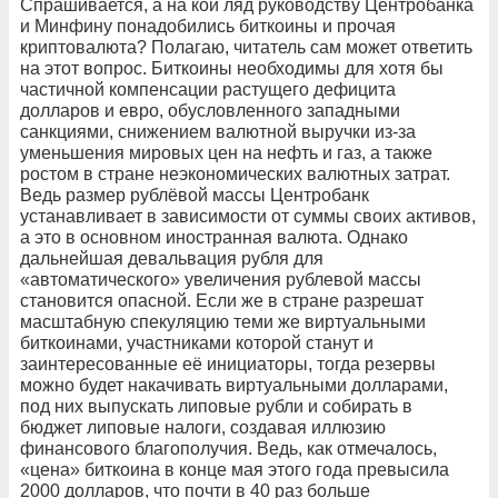
Спрашивается, а на кой ляд руководству Центробанка
и Минфину понадобились биткоины и прочая
криптовалюта? Полагаю, читатель сам может ответить
на этот вопрос. Биткоины необходимы для хотя бы
частичной компенсации растущего дефицита
долларов и евро, обусловленного западными
санкциями, снижением валютной выручки из-за
уменьшения мировых цен на нефть и газ, а также
ростом в стране неэкономических валютных затрат.
Ведь размер рублёвой массы Центробанк
устанавливает в зависимости от суммы своих активов,
а это в основном иностранная валюта. Однако
дальнейшая девальвация рубля для
«автоматического» увеличения рублевой массы
становится опасной. Если же в стране разрешат
масштабную спекуляцию теми же виртуальными
биткоинами, участниками которой станут и
заинтересованные её инициаторы, тогда резервы
можно будет накачивать виртуальными долларами,
под них выпускать липовые рубли и собирать в
бюджет липовые налоги, создавая иллюзию
финансового благополучия. Ведь, как отмечалось,
«цена» биткоина в конце мая этого года превысила
2000 долларов, что почти в 40 раз больше