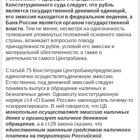
Конституционного суда следует, что рубль
является государственной денежной единицей,
его эмиссия находится в федеральном ведении, а
Банк России является органом государственной
власти.
Тем не менее, несмотря на однозначность
толкования упомянутых положений основного закона
страны, возникают вопросыпо поводу
принадлежности рубля, условий его эмиссии и
материальной обеспеченности, а также о
деятельности самого Центробанка.
Статьёй 75 Конституции Центробанкупредписано
единолично осуществлятьденежную эмиссию.
Естественно, под денежной эмиссией следует
понимать выпуск в обращение наличных и
безналичных денег. Однакоэту конституционную
нормув ст.4 «О Банке России» законодатель почему-то
«скорректировал». В ней говорится, что ЦБ
монопольно осуществляет эмиссию наличных
денег и организует наличное денежное
обращение,
а в ст.29 закона сказано, что
единственным законным средством наличного
платежа на территории Российской