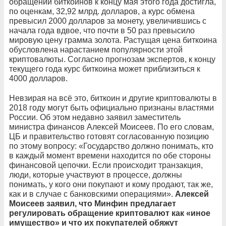
обращении биткоинов к концу мая этого года достигла,
по оценкам, 32,92 млрд. долларов, а курс обмена
превысил 2000 долларов за монету, увеличившись с
начала года вдвое, что почти в 50 раз превысило
мировую цену грамма золота. Растущая цена биткоина
обусловлена нарастанием популярности этой
криптовалюты. Согласно прогнозам экспертов, к концу
текущего года курс биткоина может приблизиться к
4000 долларов.
Невзирая на всё это, биткоин и другие криптовалюты в
2018 году могут быть официально признаны властями
России. Об этом недавно заявил заместитель
министра финансов Алексей Моисеев. По его словам,
ЦБ и правительство готовят согласованную позицию
по этому вопросу: «Государство должно понимать, кто
в каждый момент времени находится по обе стороны
финансовой цепочки. Если происходит транзакция,
люди, которые участвуют в процессе, должны
понимать, у кого они покупают и кому продают, так же,
как и в случае с банковскими операциями».
Алексей
Моисеев заявил, что Минфин предлагает
регулировать обращение криптовалют как «иное
имущество» и что их покупателей обяжут