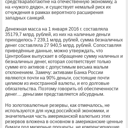
средстваработаютне на отечественную экономику, а
на «чужого дядю», и существует немалый риск их
отчуждения в рамках вероятного расширения
западных санкций.
Денежная масса на 1 января 2016 г. составляла
35179,7 млрд. рублей, из них на наличные деньги
приходилось 7 239,1 млрд. рублей, сумма безналичных
денег составляла 27 940,5 млрд. рублей. Сопоставляя
приведённые данные, можно утверждать, что
Центробанк выпускает в обращение сумму наличных и
безналичных денег, которая соответствует только
сумме его активов с допустимым весьма малым
отклонением. Замечу: активами Банка России
являются почти на 90% деньги, состоящие почти
целиком из иностранной валюты, и его долговые
обязательства. Поэтому говорить об обеспеченности
денег… деньгами представляется абсурдным.
Но золотовалютные резервы, как отмечалось, не
используются для нужд российской экономики, и
значительная часть американской валютыиз этих
резервов вложена в основном в американские ценные
бумаги под мизерные проценты, не компенсирующие