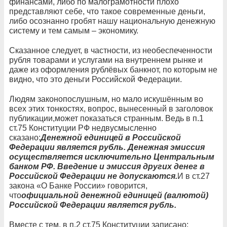
финансами, либо по малограмотности плохо
представляют себе, что такое современные деньги,
либо осознанно гробят нашу национальную денежную
систему и тем самым – экономику.
Сказанное следует, в частности, из необеспеченности
рубля товарами и услугами на внутреннем рынке и
даже из оформления рублёвых банкнот, по которым не
видно, что это деньги Российской Федерации.
Людям законопослушным, но мало искушённым во
всех этих тонкостях, вопрос, вынесенный в заголовок
публикации,может показаться странным. Ведь в п.1
ст.75 Конституции РФ недвусмысленно
сказано:
Денежной единицей в Российской
Федерации является рубль. Денежная эмиссия
осуществляется исключительно Центральным
банком РФ. Введение и эмиссия других денег в
Российской Федерации не допускаются.
И в ст.27
закона «О Банке России» говорится,
что
официальной денежной единицей (валютой)
Российской Федерации является рубль.
Вместе с тем, в п.2 ст.75 Конституции записано: