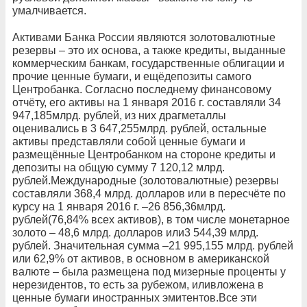
умалчивается.
Активами Банка России являются золотовалютные
резервы – это их основа, а также кредиты, выданные
коммерческим банкам, государственные облигации и
прочие ценные бумаги, и ещёдепозиты самого
Центробанка. Согласно последнему финансовому
отчёту, его активы на 1 января 2016 г. составляли 34
947,185млрд. рублей, из них драгметаллы
оценивались в 3 647,255млрд. рублей, остальные
активы представляли собой ценные бумаги и
размещённые Центробанком на стороне кредиты и
депозиты на общую сумму 7 120,12 млрд.
рублей.Международные (золотовалютные) резервы
составляли 368,4 млрд. долларов или в пересчёте по
курсу на 1 января 2016 г. –26 856,36млрд.
рублей(76,84% всех активов), в том числе монетарное
золото – 48,6 млрд. долларов или3 544,39 млрд.
рублей. Значительная сумма –21 995,155 млрд. рублей
или 62,9% от активов, в основном в американской
валюте – была размещена под мизерные проценты у
нерезидентов, то есть за рубежом, иливложена в
ценные бумаги иностранных эмитентов.Все эти