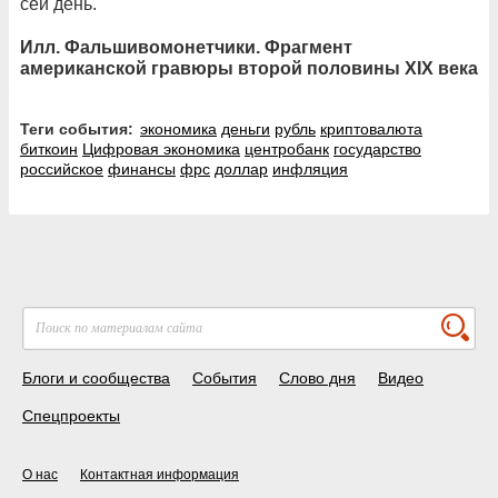
сей день.
Илл. Фальшивомонетчики. Фрагмент
американской гравюры второй половины XIX века
Теги события:
экономика
деньги
рубль
криптовалюта
биткоин
Цифровая экономика
центробанк
государство
российское
финансы
фрс
доллар
инфляция
Блоги и сообщества
События
Слово дня
Видео
Спецпроекты
О нас
Контактная информация