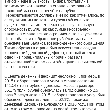
эмиссии ещё в бытность Гайдара поставили в
зависимость от наличия в стране иностранной
валютной массы в пересчёте на рубли.
Пересчитываются доллары и евро, как отмечалось, по
спекулятивным валютным курсам обмена, что
существенно занижает реальную покупательную
способность рубля. Так как сумма иностранной
валюты в стране всегда ограничена, то выпускаемая
Центробанком в обращение рублёвая масса не
обеспечивает баланса товарно-денежного обращения.
Таким образом в стране был искусственно создан
хронический денежный дефицит, который явился
одной из принципиальных причин развала
отечественной экономики и обнищания значительной
части населения.
Оценить денежный дефицит несложно. К примеру, в
2015 г. оборот товаров и услуг в стране составил
141,547 трлн. рублей, денежная масса в размере
35,179 трлн. рублейобернулась за год оценочно 2,5
раза.В результате в 2015 г. оборот товаров и услуг был
обеспечен деньгами лишь на 62,1%. Такой же
денежный дефицит наблюдался в 2016 году. При этом
от года к году одновременно растёт кредиторская