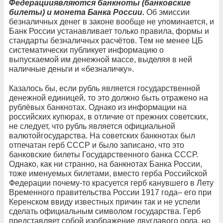
Федерацииявляются банкноты (банковские
билеты) и монета Банка России.
Об эмиссии
безналичных денег в законе вообще не упоминается, и
Банк России устанавливает только правила, формы и
стандарты безналичных расчётов. Тем не менее ЦБ
систематически публикует информацию о
выпускаемой им денежной массе, выделяя в ней
наличные деньги и «безналичку».
Казалось бы, если рубль является государственной
денежной единицей, то это должно быть отражено на
рублёвых банкнотах. Однако из информации на
российских купюрах, в отличие от прежних советских,
не следует, что рубль является официальной
валютойгосударства. На советских банкнотах был
отпечатан герб СССР и было записано, что это
банковские билеты Государственного банка СССР.
Однако, как ни странно, на банкнотах Банка России,
тоже именуемых билетами, вместо герба Российской
Федерации почему-то красуется герб канувшего в Лету
Временного правительства России 1917 года– его при
Керенском ввиду известных причин так и не успели
сделать официальным символом государства. Герб
представляет собой изображение двуглавого орла, но