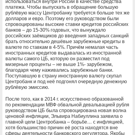
использоваться внутри России в качестве средства
платежа. Чтобы выпускать в обращение большую
рублёвую массу Центробанку требуется больше тех же
долларов и евро. Поэтому его руководством были
спровоцированы высокие ставки кредитов российских
банков – до 15-30% годовых, что вынуждало
российских заёмщиков до введения западных санкций
брать относительно дешёвые зарубежные кредиты в
валюте по ставкам в 4-5%. Причём немалая часть
иностранных кредитов выдавалась из иностранной
валюты самого ЦБ, которую он разместил под
мизерные проценты – не выше 1%- зарубежом,
благодаря чему наживались зарубежные банки.
Поступавшую в страну иностранную валюту скупал
Центробанк и под неё подгонял очередную денежную
рублёвую эмиссию.
После того, как в 2014 г. искусственно образованной
по рекомендации МВФ обвальной девальвацией рубля
руководством ЦБ была спровоцирована новая волна
ценовой инфляции, Эльвира Набиуллина заявила о
главной цели Центробанка – борьбе… с инфляцией,
хотя большинство причин её роста находятся вне
сферы деятельности банковского регулятора. Якобы