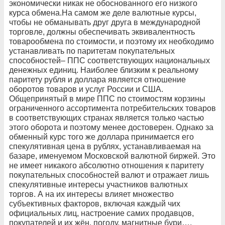
экономически никак не обоснованного его низкого
курса обмена.На самом же деле валютные курсы,
чтобы не обманывать друг друга в международной
торговле, должны обеспечивать эквивалентность
товарообмена по стоимости, и поэтому их необходимо
устанавливать по паритетам покупательных
способностей– ППС соответствующих национальных
денежных единиц. Наиболее близким к реальному
паритету рубля и доллара является отношение
оборотов товаров и услуг России и США.
Общепринятый в мире ППС по стоимостям корзины
ограниченного ассортимента потребительских товаров
в соответствующих странах является только частью
этого оборота и поэтому менее достоверен. Однако за
обменный курс того же доллара принимается его
спекулятивная цена в рублях, устанавливаемая на
базаре, именуемом Московской валютной биржей. Это
не имеет никакого абсолютно отношения к паритету
покупательных способностей валют и отражает лишь
спекулятивные интересы участников валютных
торгов. А на их интересы влияет множество
субъективных факторов, включая каждый чих
официальных лиц, настроение самих продавцов,
покупателей и их жён, погоду, магнитные бури….