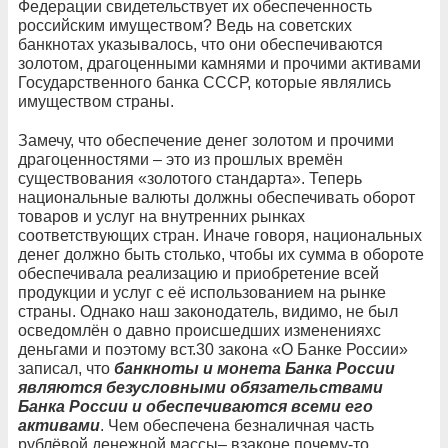
Федерации свидетельствует их обеспеченность
российским имуществом? Ведь на советских
банкнотах указывалось, что они обеспечиваются
золотом, драгоценными камнями и прочими активами
Государственного банка СССР, которые являлись
имуществом страны.
Замечу, что обеспечение денег золотом и прочими
драгоценностями – это из прошлых времён
существования «золотого стандарта». Теперь
национальные валюты должны обеспечивать оборот
товаров и услуг на внутренних рынках
соответствующих стран. Иначе говоря, национальных
денег должно быть столько, чтобы их сумма в обороте
обеспечивала реализацию и приобретение всей
продукции и услуг с её использованием на рынке
страны. Однако наш законодатель, видимо, не был
осведомлён о давно происшедших измененияхс
деньгами и поэтому вст.30 закона «О Банке России»
записал, что
банкноты и монета Банка России
являются безусловными обязательствами
Банка России и обеспечиваются всеми его
активами
. Чем обеспечена безналичная часть
рублёвой денежной массы– взаконе почему-то