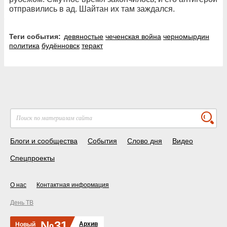
отправились в ад. Шайтан их там заждался.
Теги события:
девяностые
чеченская война
черномырдин
политика
будённовск
теракт
Блоги и сообщества
События
Слово дня
Видео
Спецпроекты
О нас
Контактная информация
День ТВ
№31
Архив
Новый