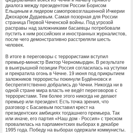
диалога между президентом России Борисом
Ельциным и лидером самопровозглашенной Ичкерии
Джохаром Дудаевым. Самая позорная для России
страница Первой Чеченской войны. Под угрозой
расправы над заложниками басаевцы потребовали
пустить к ним российских и иностранных журналистов,
после чего демонстративно расстреляли шесть
человек.
В итоге в переговоры с террористами вступил
премьер-министр Виктор Черномырдин. В результате
в выигрышной позиции Россия согласилась на уступки
и прекратила огонь в Чечне. 19 июня под прикрытием
заложников террористы покинули Будённовск и
беспрепятственно добрались до Чечни. Никогда ни в
одной стране мира власть не ведёт переговоров с
террористами. Тем более этого никогда не делают
премьер или президент. Есть точка зрения, что
разговор с Басаевым поставил крест на
президентских амбициях тогдашнего премьера. Так
или иначе, его партия «Наш дом - Россия» с треском
провалилась на парламентских выборах в декабре
1995 года. Победу на выборах одержали коммунисты.