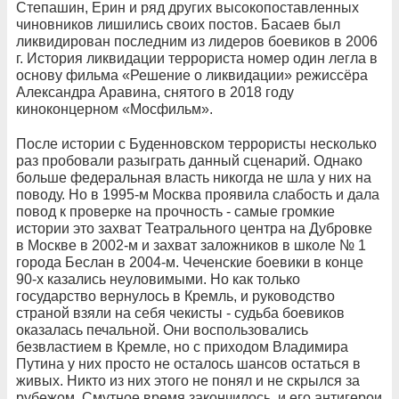
Степашин, Ерин и ряд других высокопоставленных
чиновников лишились своих постов. Басаев был
ликвидирован последним из лидеров боевиков в 2006
г. История ликвидации террориста номер один легла в
основу фильма «Решение о ликвидации» режиссёра
Александра Аравина, снятого в 2018 году
киноконцерном «Мосфильм».
После истории с Буденновском террористы несколько
раз пробовали разыграть данный сценарий. Однако
больше федеральная власть никогда не шла у них на
поводу. Но в 1995-м Москва проявила слабость и дала
повод к проверке на прочность - самые громкие
истории это захват Театрального центра на Дубровке
в Москве в 2002-м и захват заложников в школе № 1
города Беслан в 2004-м. Чеченские боевики в конце
90-х казались неуловимыми. Но как только
государство вернулось в Кремль, и руководство
страной взяли на себя чекисты - судьба боевиков
оказалась печальной. Они воспользовались
безвластием в Кремле, но с приходом Владимира
Путина у них просто не осталось шансов остаться в
живых. Никто из них этого не понял и не скрылся за
рубежом. Смутное время закончилось, и его антигерои