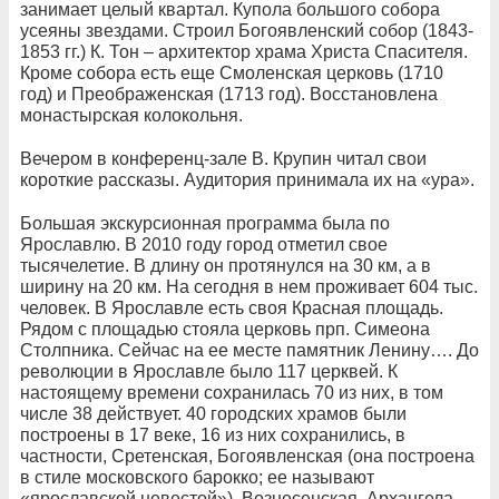
занимает целый квартал. Купола большого собора
усеяны звездами. Строил Богоявленский собор (1843-
1853 гг.) К. Тон – архитектор храма Христа Спасителя.
Кроме собора есть еще Смоленская церковь (1710
год) и Преображенская (1713 год). Восстановлена
монастырская колокольня.
Вечером в конференц-зале В. Крупин читал свои
короткие рассказы. Аудитория принимала их на «ура».
Большая экскурсионная программа была по
Ярославлю. В 2010 году город отметил свое
тысячелетие. В длину он протянулся на 30 км, а в
ширину на 20 км. На сегодня в нем проживает 604 тыс.
человек. В Ярославле есть своя Красная площадь.
Рядом с площадью стояла церковь прп. Симеона
Столпника. Сейчас на ее месте памятник Ленину…. До
революции в Ярославле было 117 церквей. К
настоящему времени сохранилась 70 из них, в том
числе 38 действует. 40 городских храмов были
построены в 17 веке, 16 из них сохранились, в
частности, Сретенская, Богоявленская (она построена
в стиле московского барокко; ее называют
«ярославской невестой»), Вознесенская, Архангела