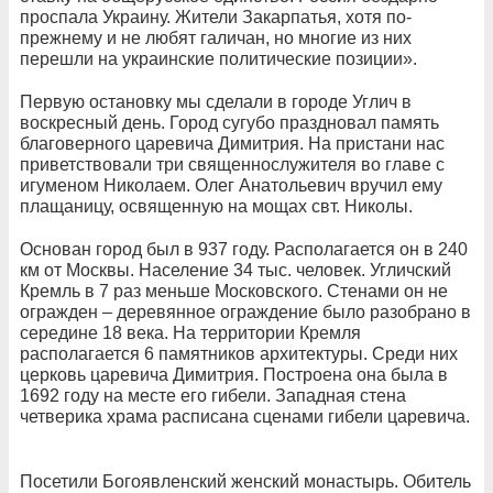
проспала Украину. Жители Закарпатья, хотя по-
прежнему и не любят галичан, но многие из них
перешли на украинские политические позиции».
Первую остановку мы сделали в городе Углич в
воскресный день. Город сугубо праздновал память
благоверного царевича Димитрия. На пристани нас
приветствовали три священнослужителя во главе с
игуменом Николаем. Олег Анатольевич вручил ему
плащаницу, освященную на мощах свт. Николы.
Основан город был в 937 году. Располагается он в 240
км от Москвы. Население 34 тыс. человек. Угличский
Кремль в 7 раз меньше Московского. Стенами он не
огражден – деревянное ограждение было разобрано в
середине 18 века. На территории Кремля
располагается 6 памятников архитектуры. Среди них
церковь царевича Димитрия. Построена она была в
1692 году на месте его гибели. Западная стена
четверика храма расписана сценами гибели царевича.
Посетили Богоявленский женский монастырь. Обитель