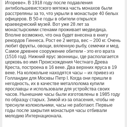
Игореве». В 1918 году после подавления
антибольшевистского мятежа часть монахов были
расстреляны за то, что укрыли в монастыре 40 белых
офицеров. В 50-е годы в обители открылся
краеведческий музей. Вот уже 28 лет за
монастырскими стенами проживает медведица.
Вполне возможно, что она будет внесена в книгу
рекордов Гиннеса. Рост ее 2 метра, вес – 200 кг. Очень
любит фрукты, овощи, вяленную рыбу, семечки и мед.
Самое древнее сооружение обители - это его врата
(1516 год). Нижний ярус звонницы, где располагается
церковь во имя Происхождения Честнаго Древа
Креста, построена в 16 веке. Два верхних яруса в 19
веке. На колокольне находятся часы – их привез из
Голландии для Москвы Петр I. Когда они пришли в
негодность, их в качестве металлолома купили
ярославцы и использовали для устройства своих
часов. Нынешние часы были изготовлены в 1985 году
по образцу старых. Зимой из-за опасения, чтобы не
треснули колокольчики, часы не работают. Первые
годы после закрытия монастыря часы отбивали
мелодию Интернационала.