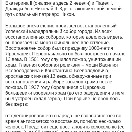
Екатерина II (она жила здесь 2 недели) и Павел I.
Дважды был Николай II. Здесь закончил свой земной
путь опальный патриарх Никон.
Большое впечатление произвел восстановленный
Успенский кафедральный собор города. Из всех
восстановленных соборов, которые довелось видеть,
он произвел на меня наибольшее впечатление.
Восстановлен собор был к празднику 1000-летия
Ярославля. Первоначально он был построен в начале
13 века. В 1501 году случился пожар, уничтоживший
храм. Главная соборная реликвия – мощи Василия
Всеволодовича и Константина Всеволодовича,
ярославских князей 13 века, обнаруженные при
восстановлении и разборе завалов храма после
пожара. В 1937 году боровшиеся с Церковью
большевики взорвали храм (до его разрушения в нем
был устроен склад зерна). При взрыве не обошлось
без жертв:
от сдетонировавшего снаряда, не взорвавшегося во
время антисоветского восстания, погибло несколько
человек. Предстоит еще восстановить колокольню (ее