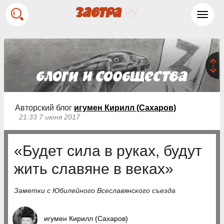
Toggl
navig
Авторский блог
игумен Кирилл (Сахаров)
21:33 7 июня 2017
«Будет сила в руках, будут
жить славяне в веках»
Заметки с Юбилейного Всеславянского съезда
игумен Кирилл (Сахаров)