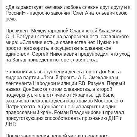
«Да здравствует великая любовь славян друг другу и к
России!» - пафосно закончил Олег Анатольевич свою
речь.
Президент Международной Славянской Академии
С.Н. Бабурин сетовал на разрозненность славянского
мира: «Славяне есть, а славянства нет. Нужно не
просто поговорить, а осуществить славянское
единство». Сергей Николаевич предупредил, что уход
на Запад приведет к потере славянства.
Запомнились выступления делегатов от Донбасса –
лидера партии «Левый фронт» А.В. Смекалина и
лейтенанта Народной милиции Р.В. Разума. Первый
назвал Донбасс оплотом славянства, а второй
подчеркнул, что в отличие от Украины, где было
захвачено несколько десятков храмов Московского
Патриархата, в Донбассе не был закрыт ни один
православный храм. Роман Владимирович призвал
присутствующих способствовать признанию ДНР и
ЛНР.
После завершения первой части пленарного