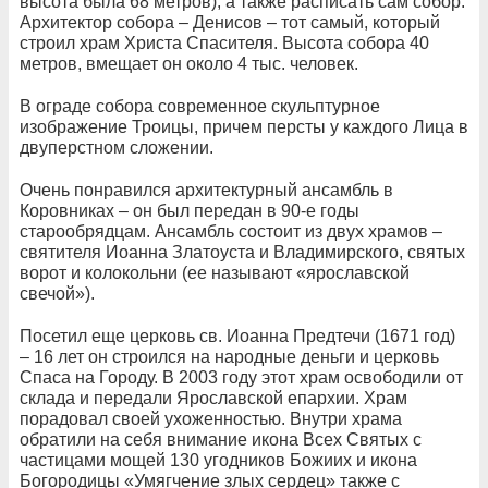
высота была 68 метров), а также расписать сам собор.
Архитектор собора – Денисов – тот самый, который
строил храм Христа Спасителя. Высота собора 40
метров, вмещает он около 4 тыс. человек.
В ограде собора современное скульптурное
изображение Троицы, причем персты у каждого Лица в
двуперстном сложении.
Очень понравился архитектурный ансамбль в
Коровниках – он был передан в 90-е годы
старообрядцам. Ансамбль состоит из двух храмов –
святителя Иоанна Златоуста и Владимирского, святых
ворот и колокольни (ее называют «ярославской
свечой»).
Посетил еще церковь св. Иоанна Предтечи (1671 год)
– 16 лет он строился на народные деньги и церковь
Спаса на Городу. В 2003 году этот храм освободили от
склада и передали Ярославской епархии. Храм
порадовал своей ухоженностью. Внутри храма
обратили на себя внимание икона Всех Святых с
частицами мощей 130 угодников Божиих и икона
Богородицы «Умягчение злых сердец» также с