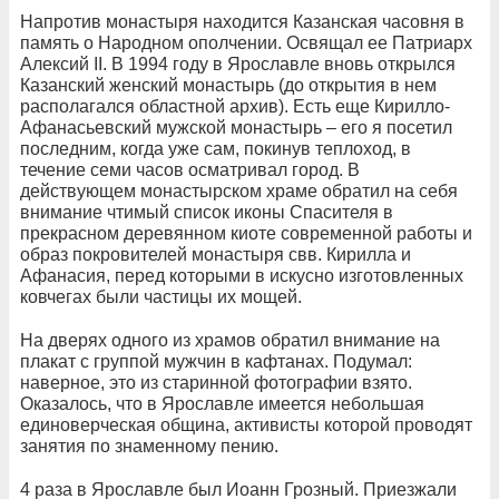
Напротив монастыря находится Казанская часовня в
память о Народном ополчении. Освящал ее Патриарх
Алексий II. В 1994 году в Ярославле вновь открылся
Казанский женский монастырь (до открытия в нем
располагался областной архив). Есть еще Кирилло-
Афанасьевский мужской монастырь – его я посетил
последним, когда уже сам, покинув теплоход, в
течение семи часов осматривал город. В
действующем монастырском храме обратил на себя
внимание чтимый список иконы Спасителя в
прекрасном деревянном киоте современной работы и
образ покровителей монастыря свв. Кирилла и
Афанасия, перед которыми в искусно изготовленных
ковчегах были частицы их мощей.
На дверях одного из храмов обратил внимание на
плакат с группой мужчин в кафтанах. Подумал:
наверное, это из старинной фотографии взято.
Оказалось, что в Ярославле имеется небольшая
единоверческая община, активисты которой проводят
занятия по знаменному пению.
4 раза в Ярославле был Иоанн Грозный. Приезжали