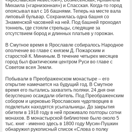
Михаила («гарнизонная») и Спасская. Когда-то город
опоясывал вал с 16 башнями. Теперь на месте вала
липовый бульвар. Сохранилась одна башня со
Знаменской часовней на ней. Под башней проходил
тоннель, где стояли стрельцы, следящие за
отсутствием бород и длинных платьев у горожан.
В Смутное время в Ярославле собиралось Народное
ополчение во главе с князем Д. Пожарским и
старостой К. Мининым. В течение четырех месяцев
город был фактическим центром Руси во главе с
Советом всея Земли.
Побывали в Преображенском монастыре – его
открытие намечается на будущий год. В Смутное
время его пытались захватить поляки. 24 дня они
безуспешно осаждали обитель. Под Преображенским
собором и церковью Ярославских чудотворцев в
подклетьях находятся усыпальницы. До закрытия
обители в 1918 году в ней проживало полторы сотни
монахов. В монастырской библиотеке было около 5
тыс. книг - именно здесь в 1800 году Мусин-Пушкин
обнаружил рукописный список «Слова о полку