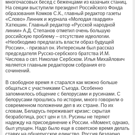
многочасовых бесед с беженцами из казачьих станиц.
На секции выступили президент Российского Фонда
образования Комков С.К., главный редактор газеты
«Слово» Линник и журнала «Молодая гвардия»
Хатюшин. Главный редактор «Русской народной
линии» А.Д. Степанов отметил очень большую
российскую проблему – отсутствие идеологии.
«Необходимо предлагать власти образ будущей
России», - призвал он. Интересным был рассказ
председателя Русско-сербского братства И.М.
Числова о свт. Николае Сербском. Илья Михайлович
является главным редактором собрания его
сочинений.
В свободное время я старался как можно больше
общаться с участниками Съезда. Особенно
запомнилось общение с белорусами и русинами. С
белорусами прошлись по истории, много говорили о
современном положении дел в их стране. По их
словам, Беларусь переживает кризис: скрытая
безработица, рост цен и т.п. Русины не теряют
надежду на присоединение к России. «Момент, однако,
был упущен. Надо было еще в советское время делать
ставку на общерусское единство. Россия бездарно