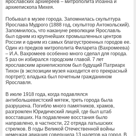
ярославских архиереев – митрополита Иоанна и
архиепископа Михея.
Побывал в музее города. Запомнилась скульптура
Ярослава Мудрого (1888 год, скульптор Антокольский).
Запомнилось, что накануне революции Ярославль
был одним из крупнейших промышленных центров
России и одним из самых благоустроенных городов ее.
Один из предков митрополита Филарета (Вахромеева)
– И.А. Вахромеев особенно много сделал для города.
5 раз он избирался городским главой. 7 лет
ярославским архиепископом был будущий Патриарх
Тихон (в экспозиции музея находится его прекрасный
портрет); владыка был почетным гражданином
Ярославля.
В июле 1918 года, когда подавлялся
антибольшевистский мятеж, треть города была
разрушена. Погибло много памятников, храмов,
разгромлен Юридический лицей, где был штаб
восставших. На подавление восстания было
направлено, в частности, 22 отряда латышских
стрелков. В годы Великой Отечественной войны
немецкая авиация совершила 13 налетов на город. В