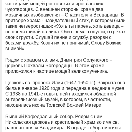
частицами мощей ростовских и ярославских
чудотворцев. С внешней стороны храма два
мозаичных изображения – Спасителя и Всецарицы. В
притворе храма - назидательный стих, в котором были
такие четверостишья: «Хоть ты парень, хоть девица –
не посматривай на лица. Очи в землю опусти, о грехах
своих грусти. Слушай пение и службу, разорви с
бесами дружбу. Козни их не принимай, Слову Божию
внимай».
Рядом с храмом св. вмч. Димитрия Солунского –
церковь Похвалы Богородицы. В этом храме
приложился к частице мощей великомученика.
Церковь св. пророка Илии (1647-1650 гг.). Закрыта она
была в январе 1920 года и передана в ведение музея.
С 1938 по 1941-е годы в ней находился областной
антирелигиозный музей, в котором, в частности,
находилась икона Толгской Божией Матери.
Бывший Кафедральный собор. Рядом с ним
Никольская церковь и крестильный храм во имя св.
равноап. князя Владимира. В ограде собора могилы