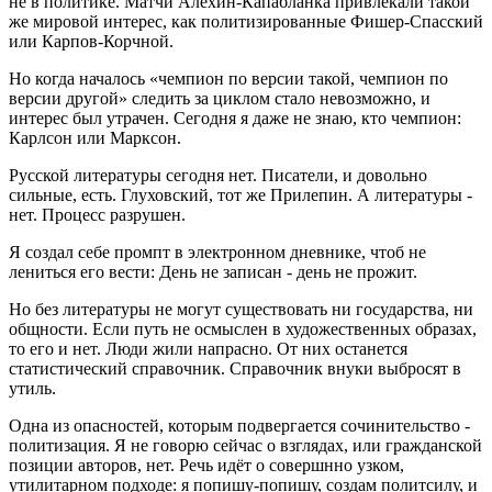
не в политике. Матчи Алёхин-Капабланка привлекали такой
же мировой интерес, как политизированные Фишер-Спасский
или Карпов-Корчной.
Но когда началось «чемпион по версии такой, чемпион по
версии другой» следить за циклом стало невозможно, и
интерес был утрачен. Сегодня я даже не знаю, кто чемпион:
Карлсон или Марксон.
Русской литературы сегодня нет. Писатели, и довольно
сильные, есть. Глуховский, тот же Прилепин. А литературы -
нет. Процесс разрушен.
Я создал себе промпт в электронном дневнике, чтоб не
лениться его вести: День не записан - день не прожит.
Но без литературы не могут существовать ни государства, ни
общности. Если путь не осмыслен в художественных образах,
то его и нет. Люди жили напрасно. От них останется
статистический справочник. Справочник внуки выбросят в
утиль.
Одна из опасностей, которым подвергается сочинительство -
политизация. Я не говорю сейчас о взглядах, или гражданской
позиции авторов, нет. Речь идёт о совершнно узком,
утилитарном подходе: я попишу-попишу, создам политсилу, и