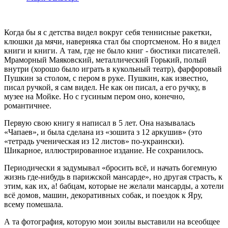
Когда бы я с детства видел вокруг себя теннисные ракетки,
клюшки да мячи, наверняка стал бы спортсменом. Но я видел
книги и книги. А там, где не было книг - бюстики писателей.
Мраморный Маяковский, металлический Горький, полый
внутри (хорошо было играть в кукольный театр), фарфоровый
Пушкин за столом, с пером в руке. Пушкин, как известно,
писал ручкой, я сам видел. Не как он писал, а его ручку, в
музее на Мойке. Но с гусиным пером оно, конечно,
романтичнее.
Первую свою книгу я написал в 5 лет. Она называлась
«Чапаев», и была сделана из «зошита з 12 аркушив» (это
«тетрадь ученическая из 12 листов» по-украински).
Шикарное, иллюстрированное издание. Не сохранилось.
Периодически я задумывал «бросить всё, и начать богемную
жизнь где-нибудь в парижской мансарде», но другая страсть, к
этим, как их, а! бабцам, которые не желали мансарды, а хотели
всё домов, машин, декоративных собак, и поездок к Яру,
всему помешала.
А та фотография, которую мои зоилы выставили на всеобщее