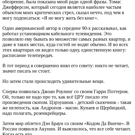
обозрение, была показана мной ради одной фразы. Томас
Джефферсон, который сегодня является наиболее частым
объектом моих критических стрел, сказал нечто, под чем я
могу подписаться: «Я не могу жить без книг».
Один американский автор в середине 90-х рассказывал, как
работал установщиком кабельного телевидения. Это
позволяло ему бывать во множестве самых разных квартир, и
даже в таких местах, куда гостей не водят обычно. И во всех
этих квартирах он видел только одну, единственную книгу:
расписание телепередач.
В тот период я совершенно внял его совету: никто не читает,
значит писать не стоит.
Но затем стали происходить удивительные вещи.
Сперва появилась Джоан Роулинг со своим Гарри Поттером.
Ой, только не надо про то, как всё ЦРУ писало эти
произведения скопом. Цэрэушник - детский сказочник - такая
же нелепость, как Андропов - масон. Кунаев и Щербицкий,
надо полагать, розенкрейцеры.
Затем мир облетел Дэн Браун со своим «Кодом Да Винчи». В
России появился Акунин. И выяснилось, что все себе читают.
Когда есть что.