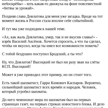
небоскрёбы» - хоть какая-то движуха на фоне повсеместной
«битвы за урожай».
Поздняя слава Довлатова для меня уже загадка. Вроде на тот
момент жизнь в России стала вполне себе событийной.
И тут мы уже подходим к нашей теме.
«Ах, как жаль Довлатова, умер, так и не вкусив славы!» -
изрёк Василий Аксёнов. Хочется спросить, а что ты сделал,
чтобы он вкусил, когда ты имел все возможности помочь?
С тобой бездушно поступил Бродский, а ты что?
Ну, что Довлатов? Высоцкий не был ни разу зван на слёты
КСП. Высоцкий!
Может я уже приводил этот пример, но он стоит того.
Есть такой шахматист, Гарри Кимович Каспаров. Вероятно,
сильнейший шахматист всех времён и народов. Человек,
который угробил шахматы.
До него чемпионат мира по шахматам был на первых
страницах газет, нa первых строках новостного блока. И дело