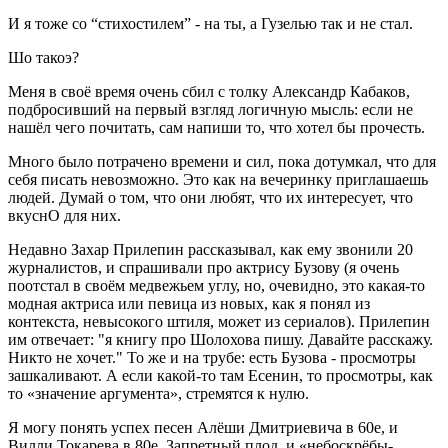
И я тоже со “стихостилем” - на ты, а Гузелью так и не стал.
Шо такоэ?
Меня в своё время очень сбил с толку Александр Кабаков,
подбросивший на первый взгляд логичную мысль: если не
нашёл чего почитать, сам напиши то, что хотел бы прочесть.
Много было потрачено времени и сил, пока дотумкал, что для
себя писать невозможно. Это как на вечеринку приглашаешь
людей. Думай о том, что они любят, что их интересует, что
вкуснО для них.
Недавно Захар Прилепин рассказывал, как ему звонили 20
журналистов, и спрашивали про актрису Бузову (я очень
поотстал в своём медвежьем углу, но, очевидно, это какая-то
модная актриса или певица из новых, как я понял из
контекста, невысокого штиля, может из сериалов). Прилепин
им отвечает: "я книгу про Шолохова пишу. Давайте расскажу.
Никто не хочет." То же и на трубе: есть Бузова - просмотры
зашкаливают. А если какой-то там Есенин, то просмотры, как
то «значение аргумента», стремятся к нулю.
Я могу понять успех песен Алёши Дмитриевича в 60е, и
Вилли Токарева в 80е. Запретный плод, и «небоскрёбы-