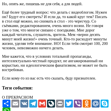
Но, опять же, пишешь не для себя, а для людей.
Ещё более трудный вопрос: что делать с видеоблогом. Нужен
он? Будут его смотреть? И если да, то какой круг тем? Писать
в стол ещё можно, но снимать в стол - это чересчур. Со
съёмками, редактированием, очень много возни. Не говоря
уже о том, что многое связано с поездками. Мне дорог
каждый читатель, слушатель, зритель. Мем «верни десять
минут моей жизни!» очень точный. Кто-то расходует минуты
жизни, уделяя тебе внимание. НО! Если тебя смотрят 100, 200
человек, невозможно ничего делать.
Мне кажется, что в условиях тотальной пропаганды,
интеллектуально-честный продукт, не ангажированный ни
корыстью, ни идеологическим фанатизмом, не может не быть
востребован.
Если кому-то из вас есть что сказать, буду признателен.
Теги события:
О ПРЕКРАСНОМ
Ресурс
Email
VK
Telegram
Gmail
LiveJournal
Print
Twitter
Viber
Odnoklassni
Mail.R
S
WhatsApp