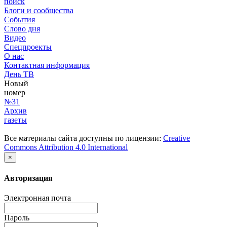
поиск
Блоги и сообщества
События
Слово дня
Видео
Спецпроекты
О нас
Контактная информация
День ТВ
Новый
номер
№31
Архив
газеты
Все материалы сайта доступны по лицензии:
Creative
Commons Attribution 4.0 International
×
Авторизация
Электронная почта
Пароль