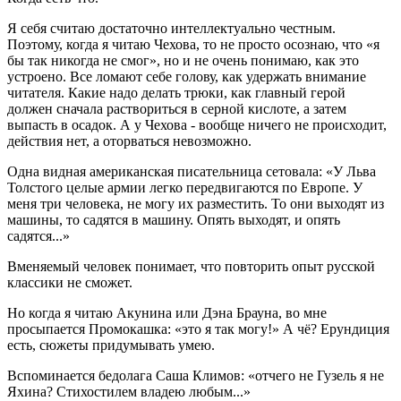
Я себя считаю достаточно интеллектуально честным.
Поэтому, когда я читаю Чехова, то не просто осознаю, что «я
бы так никогда не смог», но и не очень понимаю, как это
устроено. Все ломают себе голову, как удержать внимание
читателя. Какие надо делать трюки, как главный герой
должен сначала раствориться в серной кислоте, а затем
выпасть в осадок. А у Чехова - вообще ничего не происходит,
действия нет, а оторваться невозможно.
Одна видная американская писательница сетовала: «У Льва
Толстого целые армии легко передвигаются по Европе. У
меня три человека, не могу их разместить. То они выходят из
машины, то садятся в машину. Опять выходят, и опять
садятся...»
Вменяемый человек понимает, что повторить опыт русской
классики не сможет.
Но когда я читаю Акунина или Дэна Брауна, во мне
просыпается Промокашка: «это я так могу!» А чё? Ерундиция
есть, сюжеты придумывать умею.
Вспоминается бедолага Саша Климов: «отчего не Гузель я не
Яхина? Стихостилем владею любым...»