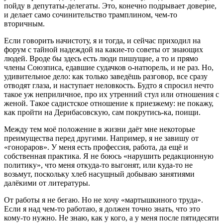
пойду в депутаты-делегаты. Это, конечно подрывает доверие,
и делает само сочинительство трамплином, чем-то
вторичным.
Если говорить начистоту, я и тогда, и сейчас приходил на
форум с тайной надеждой на какие-то советы от знающих
людей. Вроде бы здесь есть люди пишущие, а то и прямо
члены Союзписа, едавшие судачков о-натюрель, и не раз. Но,
удивительное дело: как только заведёшь разговор, все сразу
отводят глаза, и наступает неловкость. Будто я спросил нечто
такое уж неприличное, про их утренний стул или отношения с
женой. Такое садистское отношение к приезжему: не покажу,
как пройти на Дерибасовскую, сам покрутись-ка, поищи.
Между тем моё положение в жизни даёт мне некоторые
преимущества перед другими. Например, я не завишу от
«гонораров». У меня есть профессия, работа, да ещё и
собственная практика. Я не боюсь «нарушить редакционную
политику», что меня откуда-то выгонят, или куда-то не
возьмут, поскольку хлеб насущный добываю занятиями
далёкими от литературы.
От работы я не бегаю. Но не хочу «мартышкиного труда».
Если я над чем-то работаю, я должен точно знать, что это
кому-то нужно. Не знаю, как у кого, а у меня после пятидесяти