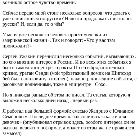
возникло острое чувство времени.
Сейчас передо мной стоит несколько вопросов: что делать с
уже написанным по-русски? Надо ли продолжать писать по-
русски? И, если да, то о чём?
У меня уже несколько человек просят «очерки из
американской жизни». Так и говорят: «Что у вас там
происходит?»
Сергей Ужакин перечислил несколько событий, вызывающих,
по его мнению интерес в России. И во всех этих событиях я
был в самом эпицентре: теракты 11 сентября, ипотечный
кризис, ураган Сэнди (мой трёхэтажный домик на Шипсхэд
бей был наполовину затоплен), наконец, последние события, с
расовыми волнениями, тоже в эпицентре - Сохо.
Но я никогда раньше об этом не писал. Та статья, которую я
выложил несколько дней назад - первый раз.
Я работал над большой формой: смесью Жапризо с Юлианом
Семёновым. Последнее время начал сочинять «сказки для
девочек» (опубликовал отрывок здесь, особого интереса он не
вызвал, вероятно неформат, а может из отрывка не проявился
замысел).