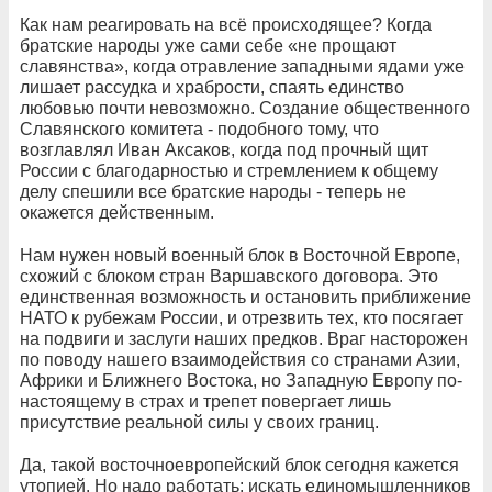
Как нам реагировать на всё происходящее? Когда
братские народы уже сами себе «не прощают
славянства», когда отравление западными ядами уже
лишает рассудка и храбрости, спаять единство
любовью почти невозможно. Создание общественного
Славянского комитета - подобного тому, что
возглавлял Иван Аксаков, когда под прочный щит
России с благодарностью и стремлением к общему
делу спешили все братские народы - теперь не
окажется действенным.
Нам нужен новый военный блок в Восточной Европе,
схожий с блоком стран Варшавского договора. Это
единственная возможность и остановить приближение
НАТО к рубежам России, и отрезвить тех, кто посягает
на подвиги и заслуги наших предков. Враг насторожен
по поводу нашего взаимодействия со странами Азии,
Африки и Ближнего Востока, но Западную Европу по-
настоящему в страх и трепет повергает лишь
присутствие реальной силы у своих границ.
Да, такой восточноевропейский блок сегодня кажется
утопией. Но надо работать: искать единомышленников