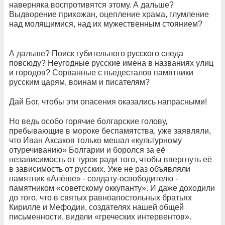
наверняка воспротивятся этому. А дальше?
Выдворение прихожан, оцепление храма, глумление
над молящимися, над их мужественным стоянием?
А дальше? Поиск губительного русского следа
повсюду? Неугодные русские имена в названиях улиц
и городов? Сорванные с пьедесталов памятники
русским царям, воинам и писателям?
Дай Бог, чтобы эти опасения оказались напрасными!
Но ведь особо горячие болгарские голову,
пребывающие в мороке беспамятства, уже заявляли,
что Иван Аксаков только мешал «культурному
отуречиванию» Болгарии и боролся за её
независимость от турок ради того, чтобы ввергнуть её
в зависимость от русских. Уже не раз объявляли
памятник «Алёше» - солдату-освободителю -
памятником «советскому оккупанту». И даже доходили
до того, что в святых равноапостольных братьях
Кирилле и Мефодии, создателях нашей общей
письменности, видели «греческих интервентов».