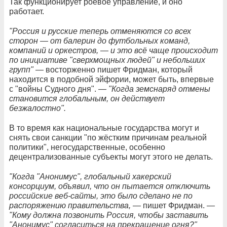
Так функционирует роевое управление, и оно
работает.
"Россия и русские теперь отменяются со всех
сторон — от балерин до футбольных команд,
компаний и оркестров, — и это всё чаще происходит
по инициативе "сверхмощных людей" и небольших
групп" —
восторженно пишет Фридман, который
находится в подобной эйфории, может быть, впервые
с "войны Судного дня".
— "Когда земснаряд отмены
становится глобальным, он действует
безжалостно".
В то время как национальные государства могут и
снять свои санкции "по жёстким причинам реальной
политики", негосударственные, особенно
децентрализованные субъекты могут этого не делать.
"Когда "Анонимус", глобальный хакерский
консорциум, объявил, что он пытается отключить
российские веб-сайты, это было сделано не по
распоряжению правительства, —
пишет Фридман.
—
"Кому должна позвонить Россия, чтобы заставить
"Анонимус" согласиться на прекращение огня?"