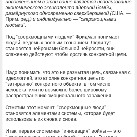
нововведением в этой войне является использование
экономического эквивалента ядерной бомбы,
развёрнутого одновременно сверхдержавой (
США. —
Прим. ред
.) и индивидуально — "сверхмощными
людьми".
Под "сверхмощными людьми" Фридман понимает
людей, ведомых роевым сознанием. Люди тут
становятся нейронами большой нейросети, они
слаженно действуют, чтобы достичь конкретной цели.
Надо понимать, что это не размытая цель, связанная с
идеологией, это вполне конкретная цель по
"затиранию" конкретного объекта, в том числе
человека, или по возможно более широкому
распространению эмоционального заражения.
Отметим этот момент: "сверхмощные люди"
становятся элементами системы, которая будет
использовать их снова и снова.
Итак, первая системная "инновация" войны — это
"экономическая атомная бомба", то есть "отмена