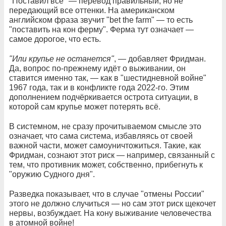
"Поставил всё" — перевод правильный, но не
передающий все оттенки. На американском
английском фраза звучит "bet the farm" — то есть
"поставить на кон ферму". Ферма тут означает —
самое дорогое, что есть.
"Или крупье не останется"
, — добавляет Фридман.
Да, вопрос по-прежнему идёт о выживании, он
ставится именно так, — как в "шестидневной войне"
1967 года, так и в конфликте года 2022-го. Этим
дополнением подчёркивается острота ситуации, в
которой сам крупье может потерять всё.
В системном, не сразу прочитываемом смысле это
означает, что сама система, избавляясь от своей
важной части, может самоуничтожиться. Такие, как
Фридман, сознают этот риск — например, связанный с
тем, что противник может, собственно, прибегнуть к
"оружию Судного дня".
Разведка показывает, что в случае "отмены России"
этого не должно случиться — но сам этот риск щекочет
нервы, возбуждает. На кону выживание человечества
в атомной войне!