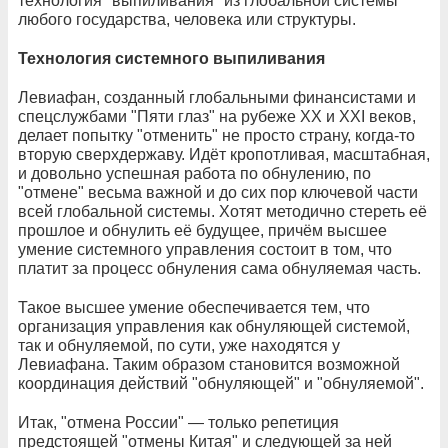
технология "выпиливания" из глобальной системы
любого государства, человека или структуры.
Технология системного выпиливания
Левиафан, созданный глобальными финансистами и
спецслужбами "Пяти глаз" на рубеже XX и XXI веков,
делает попытку "отменить" не просто страну, когда-то
вторую сверхдержаву. Идёт кропотливая, масштабная,
и довольно успешная работа по обнулению, по
"отмене" весьма важной и до сих пор ключевой части
всей глобальной системы. Хотят методично стереть её
прошлое и обнулить её будущее, причём высшее
умение системного управления состоит в том, что
платит за процесс обнуления сама обнуляемая часть.
Такое высшее умение обеспечивается тем, что
организация управления как обнуляющей системой,
так и обнуляемой, по сути, уже находятся у
Левиафана. Таким образом становится возможной
координация действий "обнуляющей" и "обнуляемой".
Итак, "отмена России" — только репетиция
предстоящей "отмены Китая" и следующей за ней