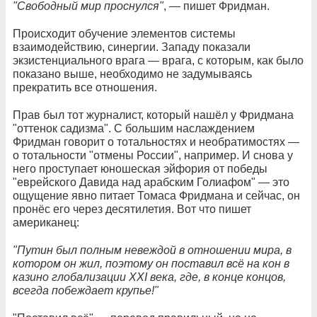
"Свободный мир проснулся"
, — пишет Фридман.
Происходит обучение элементов системы
взаимодействию, синергии. Западу показали
экзистенциального врага — врага, с которым, как было
показано выше, необходимо не задумываясь
прекратить все отношения.
Прав был тот журналист, который нашёл у Фридмана
"оттенок садизма". С большим наслаждением
Фридман говорит о тотальностях и необратимостях —
о тотальности "отмены России", например. И снова у
него проступает юношеская эйфория от победы
"еврейского Давида над арабским Голиафом" — это
ощущение явно питает Томаса Фридмана и сейчас, он
пронёс его через десятилетия. Вот что пишет
американец:
"Путин был полным невеждой в отношении мира, в
котором он жил, поэтому он поставил всё на кон в
казино глобализации XXI века, где, в конце концов,
всегда побеждает крупье!"