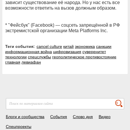
зависит существование её народа. Но у нас есть все
возможности ответить на вызов должным образом.
* "Фейсбук" (Facebook) — соцсеть запрещённой в РФ
экстремистской организации Meta Platforms Inc.
Теги события:
cancel culture
китай
экономика
санкции
информационная война
цифровизация
суверенитет
технологии
спецслужбы
геополитическое противостояние
главная
левиафан
Блоги и сообщества
События
Слово дня
Видео
Спецпроекты