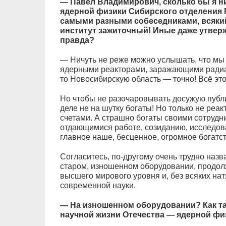
— Павел Владимирович, сколько бы я ни
ядерной физики Сибирского отделения 
самыми разными собеседниками, всякий
институт зажиточный! Иные даже утверж
правда?
— Ничуть не реже можно услышать, что мы
ядерными реакторами, заражающими радиа
то Новосибирскую область — точно! Всё это
Но чтобы не разочаровывать досужую публи
деле не на шутку богаты! Но только не реа
счетами. А страшно богаты своими сотрудн
отдающимися работе, созиданию, исследов
главное наше, бесценное, огромное богатс
Согласитесь, по-другому очень трудно назва
старом, изношенном оборудовании, продол
высшего мирового уровня и, без всяких нат
современной науки.
— На изношенном оборудовании? Как та
научной жизни Отечества — ядерной фи