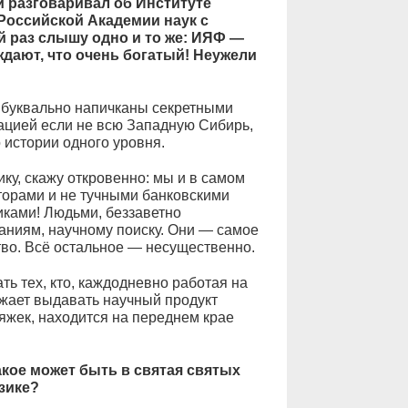
 разговаривал об Институте
Российской Академии наук с
 раз слышу одно и то же: ИЯФ —
дают, что очень богатый! Неужели
 буквально напичканы секретными
цией если не всю Западную Сибирь,
 истории одного уровня.
ку, скажу откровенно: мы и в самом
кторами и не тучными банковскими
иками! Людьми, беззаветно
аниям, научному поиску. Они — самое
тво. Всё остальное — несущественно.
ть тех, кто, каждодневно работая на
жает выдавать научный продукт
яжек, находится на переднем крае
кое может быть в святая святых
зике?