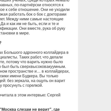
наших учёных, среди которых немало
авных, по-партнёрски относятся к
кое к себе отношение. Они не уходили
жая работать бок о бок с докторами
 лет. Между ними самые настоящие
а и как им не быть, если и те и
икации. Они вместе, рука об руку
тановки в мире.
?
ах Большого адронного коллайдера в
алисты. Таких работ, что делали
ете, потому что варить нужно было
ен был быть сверхвысоковакуумным.
тном пространстве и… в коллайдерах,
зики имени Будкера. Вы только
й: без зеркала, на ощупь он варит
 просунуть с горелкой.
очитала в этом интервью: Сергей
Москва слезам не верит", где