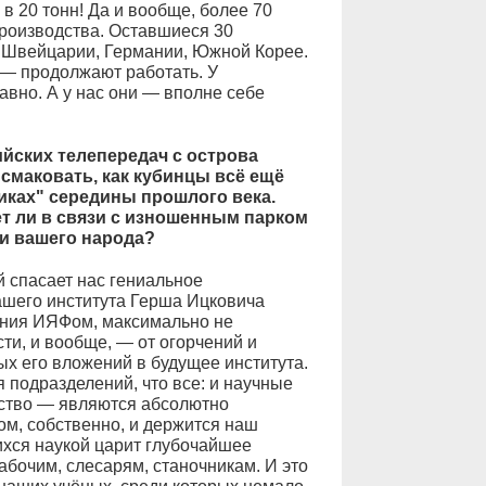
в 20 тонн! Да и вообще, более 70
производства. Оставшиеся 30
в Швейцарии, Германии, Южной Корее.
 — продолжают работать. У
авно. А у нас они — вполне себе
йских телепередач с острова
 смаковать, как кубинцы всё ещё
иках" середины прошлого века.
т ли в связи с изношенным парком
и вашего народа?
 спасает нас гениальное
ашего института Герша Ицковича
ения ИЯФом, максимально не
ти, и вообще, — от огорчений и
ых его вложений в будущее института.
 подразделений, что все: и научные
дство — являются абсолютно
м, собственно, и держится наш
хся наукой царит глубочайшее
бочим, слесарям, станочникам. И это