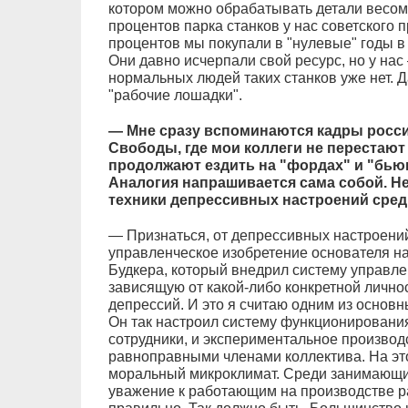
котором можно обрабатывать детали весом 
процентов парка станков у нас советского 
процентов мы покупали в "нулевые" годы 
Они давно исчерпали свой ресурс, но у нас
нормальных людей таких станков уже нет. Д
"рабочие лошадки".
— Мне сразу вспоминаются кадры росси
Свободы, где мои коллеги не перестают
продолжают ездить на "фордах" и "бью
Аналогия напрашивается сама собой. Не
техники депрессивных настроений сред
— Признаться, от депрессивных настроений
управленческое изобретение основателя н
Будкера, который внедрил систему управл
зависящую от какой-либо конкретной личнос
депрессий. И это я считаю одним из основн
Он так настроил систему функционирования
сотрудники, и экспериментальное произво
равноправными членами коллектива. На это
моральный микроклимат. Среди занимающи
уважение к работающим на производстве ра