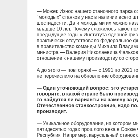
— Может. Износ нашего станочного парка с
"молодых" станков у нас в наличии всего ш
шестидесяти. Да и молодыми их можно назв
младше 10 лет. Почему сложилось такое по
предыдущие годы у Института ядерной физ
практически отсутствовало федеральное ф
в правительство команды Михаила Владими
министра — Валерия Николаевича Фальков
отношение к нашему производству со сторо
А до этого — повторяю! — с 1991 по 2021 г
не перечислило на обновление оборудован
— Один уточняющий вопрос: это устаре
говорите, в какой стране было произве
то найдутся ли варианты на замену за 
Отечественное станкостроение, надо пол
производит.
— Уникальное оборудование, на котором мы
пятидесятых годах прошлого века в Союзе
Республик. Например, карусельный станок с