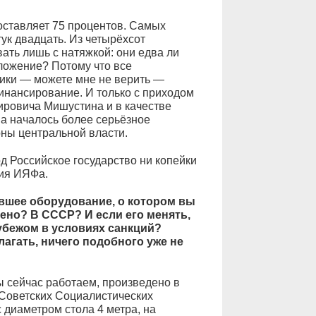
оставляет 75 процентов. Самых
тук двадцать. Из четырёхсот
ать лишь с натяжкой: они едва ли
ложение? Потому что все
ики — можете мне не верить —
инансирование. И только с приходом
ровича Мишустина и в качестве
а началось более серьёзное
ны центральной власти.
од Российское государство ни копейки
ия ИЯФа.
вшее оборудование, о котором вы
дено? В СССР? И если его менять,
рубежом в условиях санкций?
агать, ничего подобного уже не
 сейчас работаем, произведено в
 Советских Социалистических
 диаметром стола 4 метра, на