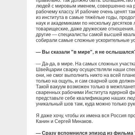
правильно. Так должно быть. Большинство 
людей с мировым именем, совершенно на р
рабочему классу. И рабочие очень ценят та
из института в самые тяжёлые годы, продол
наук и академиками по нескольку десятков
товарищеские, даже дружеские отношения. Д
другие — специалисты самой высшей квалиф
собирали самые сложные ускорительные ус
— Вы сказали "в мире", я не ослышался
— Да-да, в мире. На самых сложных участк
Швейцарии сварку осуществляли наши специ
они, не смог выполнить никто на всей план
только на ощупь, и сам сварной шов долж
Такой вакуум возможен только в межплане
сваренных рабочими Института ядерной фи
представьте себе квалификацию наших люде
уникальный шов там, куда можно только руку
Я даже хочу, чтобы их имена вся Россия пр
Канин и Сергей Минаков.
— Сразу вспомнился эпизод из фильма "