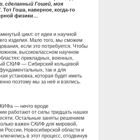
р, сделанный Гошей, моя
.
Тот Гоша, наверное, когда-то
дерной физики…
мкнутый цикл: от идеи и научной
его изделия. Мало того, мы сможем
ования, если это потребуется. Чтобы
сложном, высококлассном научном
бластях: прикладных, военных,
тый СКИФ — Сибирский кольцевой
фундаментальных, так и для
ая установка, которая будет иметь
енно поэтому мы за неё и взялись.
СКИФа — нечто вроде
нии работают от силы тридцать наших
десяти. Остальные заняты решением
колько важен СКИФ для мировой,
ия России, Новосибирской области и
ключились в этот процесс, отодвинув