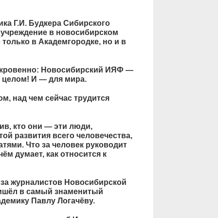
ка Г.И. Будкера Сибирского
 учреждение в новосибирском
 только в Академгородке, но и в
откровенно: Новосибирский ИЯФ —
в целом! И — для мира.
м, над чем сейчас трудится
ив, кто они — эти люди,
ой развития всего человечества,
атями. Что за человек руководит
чём думает, как относится к
юза журналистов Новосибирской
ришёл в самый знаменитый
адемику Павлу Логачёву.