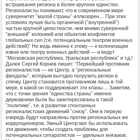
встраивания региона в более крупное единство.
Регионалисты понимают, что в современном мире
суверенитет "малой страны" иллюзорен… При этих
условиях лучше быть органичной ("внутренней")
частью крупной целостности, чем мнимо суверенной
"внешней" колонией или объектом конфликтов
глобальных сил (т.е. потенциальным театром военных
действий)" Но ведь именно к этому — к колонизации
извне или театру военных действий — и ведут
"Московская республика, Уральская республика" и т.д.!
Далее Сергей Корнев пишет: "Первейший противник
регионалистов — не Центр, а "региональные
феодалы", которым выгодно погрузить регион в
спячку. Центр становится противником лишь в той
мере, в какой он поддерживает эти кланы… Заметим,
что с точки зрения "единства страны" именно
державники были бы заинтересованы в такой
"политике", т.е. в развитии спонтанных
регионалистских движений "снизу". Они в первую
очередь будут направлены против региональных же
коррупционеров. Умный Центр мог бы использовать
эти движения, чтобы создать проблемы для
потенциальных сепаратистов — удельных князьков.