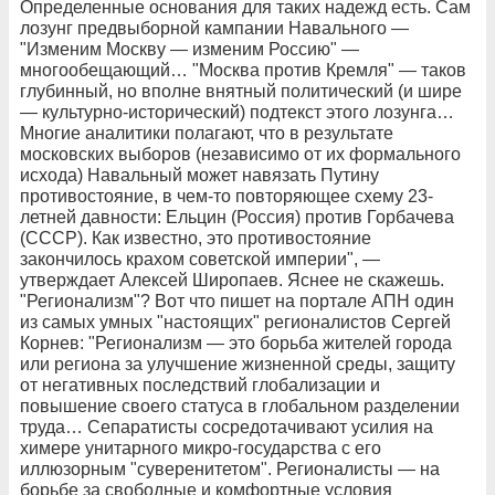
Определенные основания для таких надежд есть. Сам
лозунг предвыборной кампании Навального —
"Изменим Москву — изменим Россию" —
многообещающий… "Москва против Кремля" — таков
глубинный, но вполне внятный политический (и шире
— культурно-исторический) подтекст этого лозунга…
Многие аналитики полагают, что в результате
московских выборов (независимо от их формального
исхода) Навальный может навязать Путину
противостояние, в чем-то повторяющее схему 23-
летней давности: Ельцин (Россия) против Горбачева
(СССР). Как известно, это противостояние
закончилось крахом советской империи", —
утверждает Алексей Широпаев. Яснее не скажешь.
"Регионализм"? Вот что пишет на портале АПН один
из самых умных "настоящих" регионалистов Сергей
Корнев: "Регионализм — это борьба жителей города
или региона за улучшение жизненной среды, защиту
от негативных последствий глобализации и
повышение своего статуса в глобальном разделении
труда… Сепаратисты сосредотачивают усилия на
химере унитарного микро-государства с его
иллюзорным "суверенитетом". Регионалисты — на
борьбе за свободные и комфортные условия