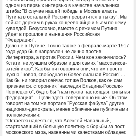
одном из первых интервью в качестве начальника
штаба: "В случае нашей победы в Москве власть
Путина в остальной России превратится в тыкву". Мы
сейчас держим в руках кощеево яйцо и бьем по нему
кувалдой. Безусловно, вместе с режимом Путина
уйдет в прошлое и нынешняя Российская
"Федерация".
Дело не в Путине. Точно так же в феврале-марте 1917
года удар был направлен не лично против
Императора, а против России. Чем все закончилось?
Кстати, не лучшим образом и для самих "массовиков-
затейников". Как бы ни говорили они, что им просто
нужна "новая, свободная и более сильная Россия"…
Как бы ни говорил сейчас тот же Волков, как он сам
признается, сторонник "наследия Ельцина-Росселя-
Чернецкого", будто бы "нам нужна настоящая, сильная
федерация"… Цели здесь совершенно иные. Об этом
говорят на том же портале "Русская фабула" другие
национал-демократы, менее облеченные публичными
полномочиями:
"Остается надеяться, что Алексей Навальный,
стартовавший в большую политику с борьбы за пост
московского мэра, названными качествами обладает.