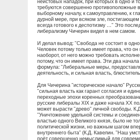
неистовых нападок, при которых в одно и 
требуются совершенно противоположные ве
выборному началу, к самоуправлению, к гла
дурной мере, при всяком зле, постигающем 
всегда готового к деспотизму …" Это после
либерализму Чичерин видел в нем самом.
И делал вывод: "Свобода не состоит в одн
Человек потому только имеет права, что он 
наоборот, от него можно требовать исполн
потому, что он имеет права. Эти два нача
формула: "Либеральные меры, предоставл
деятельность, и сильная власть, блюститель
Для Чичерина "историческое начало" Русск
"сильная власть как гарант согласия и еди
переходные эпохи коренных преобразовани
русские либералы XIX и даже начала XX пол
может вырасти "древо" личной свободы. К.Д
"Уничтожение удельной системы и соединен
властью одного Великого князя, было не т
политической жизни, но важным шагом впер
внутреннего быта" (К.Д. Кавелин. "Наш умст
поёт совершенно немыслимый для совреме