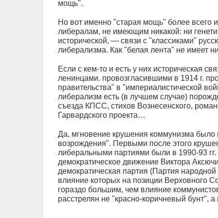
мощь".
Но вот именно "старая мощь" более всего 
либералам, не имеющим никакой: ни генетич
исторической, — связи с "классиками" русск
либерализма. Как "белая лента" не имеет 
Если с кем-то и есть у них историческая свя
ленинцами. провозгласившими в 1914 г. пр
правительства" в "империалистической вой
либерализм есть (в лучшем случае) порожде
съезда КПСС, стихов Вознесенского, роман
Гарвардского проекта…
Да, мгновение крушения коммунизма было 
возрождения". Первыми после этого круше
либеральными партиями были в 1990-93 гг.
демократическое движение Виктора Аксючи
демократическая партия (Партия народной
влияние которых на позиции Верховного Со
гораздо большим, чем влияние коммунистов
расстрелян не "красно-коричневый бунт", а