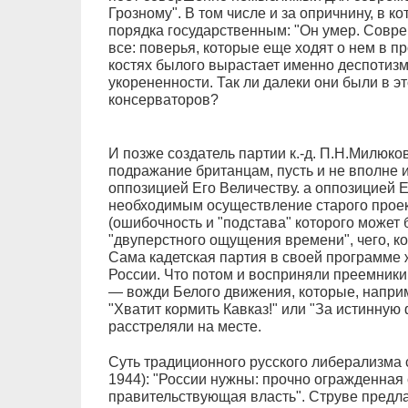
Грозному". В том числе и за опричнину, в к
порядка государственным: "Он умер. Совре
все: поверья, которые еще ходят о нем в п
костях былого вырастает именно деспотизм
укорененности. Так ли далеки они были в 
консерваторов?
И позже создатель партии к.-д. П.Н.Милюко
подражание британцам, пусть и не вполне 
оппозицией Его Величеству. а оппозицией Е
необходимым осуществление старого проек
(ошибочность и "подстава" которого может 
"двуперстного ощущения времени", чего, ко
Сама кадетская партия в своей программе 
России. Что потом и восприняли преемники
— вожди Белого движения, которые, наприм
"Хватит кормить Кавказ!" или "За истинну
расстреляли на месте.
Суть традиционного русского либерализма
1944): "России нужны: прочно огражденная
правительствующая власть". Струве предла