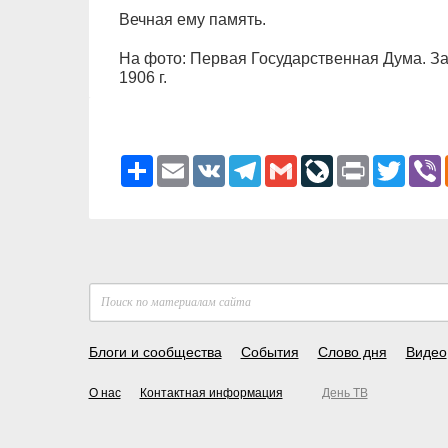
Вечная ему память.
На фото: Первая Государственная Дума. За
1906 г.
Ресурс
Email
VK
Telegram
Gmail
LiveJournal
Print
Twitter
V
Блоги и сообщества
События
Слово дня
Видео
О нас
Контактная информация
День ТВ