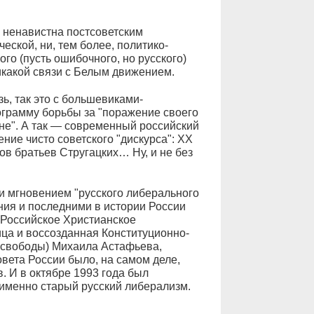
и ненавистна постсоветским
еской, ни, тем более, политико-
ого (пусть ошибочного, но русского)
никакой связи с Белым движением.
зь, так это с большевиками-
ограмму борьбы за "поражение своего
не". А так — современный российский
ние чисто советского "дискурса": ХХ
ов братьев Стругацких… Ну, и не без
и мгновением "русского либерального
ния и последними в истории России
 Российское Христианское
ца и воссозданная Конституционно-
 свободы) Михаила Астафьева,
вета России было, на самом деле,
. И в октябре 1993 года был
 именно старый русский либерализм.