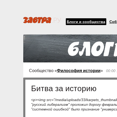
Блоги и сообщества
Соб
Сообщество «
Философия истории
»
00:00
Битва за историю
<p><img src="/media/uploads/33/karpets_thumbnai
"русский либерализм" проложил дорогу февраль
"системной ошибкой" было признание "универс