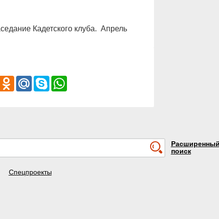
седание Кадетского клуба. Апрель
iber
Odnoklassniki
Mail.Ru
Skype
WhatsApp
Расширенны
поиск
Спецпроекты