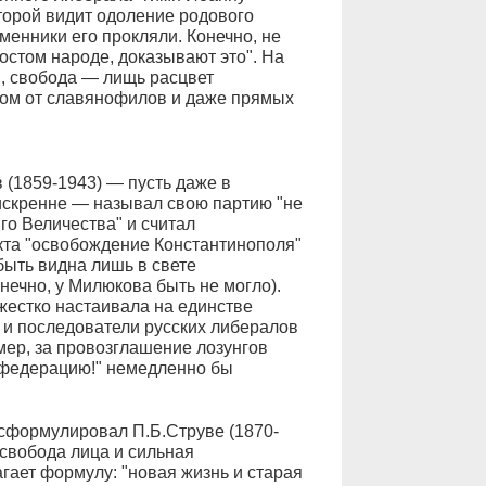
оторой видит одоление родового
менники его прокляли. Конечно, не
ростом народе, доказывают это". На
, свобода — лищь расцвет
этом от славянофилов и даже прямых
в (1859-1943) — пусть даже в
искренне — называл свою партию "не
го Величества" и считал
та "освобождение Константинополя"
быть видна лишь в свете
нечно, у Милюкова быть не могло).
жестко настаивала на единстве
 и последователи русских либералов
ер, за провозглашение лозунгов
ю федерацию!" немедленно бы
 сформулировал П.Б.Струве (1870-
 свобода лица и сильная
гает формулу: "новая жизнь и старая