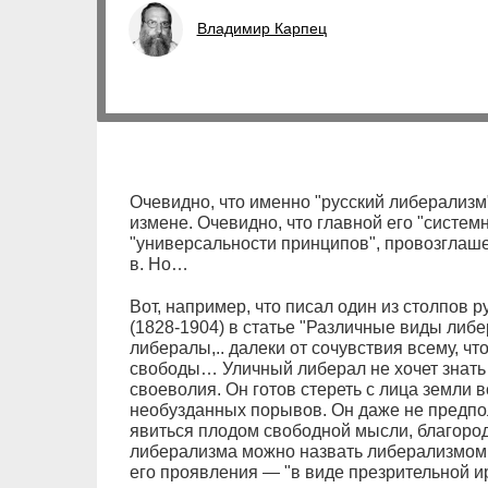
Владимир Карпец
Очевидно, что именно "русский либерализ
измене. Очевидно, что главной его "систе
"универсальности принципов", провозглаш
в. Но…
Вот, например, что писал один из столпов 
(1828-1904) в статье "Различные виды либе
либералы,.. далеки от сочувствия всему, чт
свободы… Уличный либерал не хочет знать 
своеволия. Он готов стереть с лица земли вс
необузданных порывов. Он даже не предпол
явиться плодом свободной мысли, благородн
либерализма можно назвать либерализмом
его проявления — "в виде презрительной ир