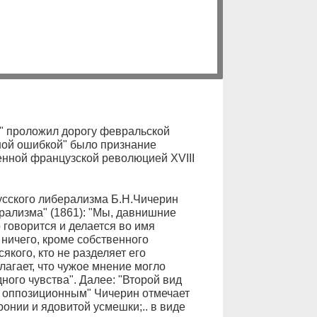
м" проложил дорогу февральской
мной ошибкой" было признание
енной французской революцией XVIII
русского либерализма Б.Н.Чичерин
рализма" (1861): "Мы, давнишние
о говорится и делается во имя
ничего, кроме собственного
якого, кто не разделяет его
агает, что чужое мнение могло
ого чувства". Далее: "Второй вид
 оппозиционным" Чичерин отмечает
онии и ядовитой усмешки;.. в виде