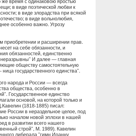
то же время с одинаковою яростью
щи; в виде поэтической любви к
сности; в виде злорадства при всякой
отечество; в виде вольнолюбия,
днее особенно важно. Угрозу
ом приобретении и расширении прав.
несет на себе обязанности, и
ения обязанностей, единственно
ла неразрывны" И далее — главная
яющие обществу самостоятельную
- ница государственного единства".
ого народа и России — всегда
нства общества, особенно в
й". Государственное единство
агали основой, на которой только и
.Кавелин (1818-1885) писал:
ие России в нераздельное целое, под
олько началом новой эплохи в нашей
ед в развитии всего нашего
венный строй", М. 1989). Кавелин
нного либерала "гимн Иоанну