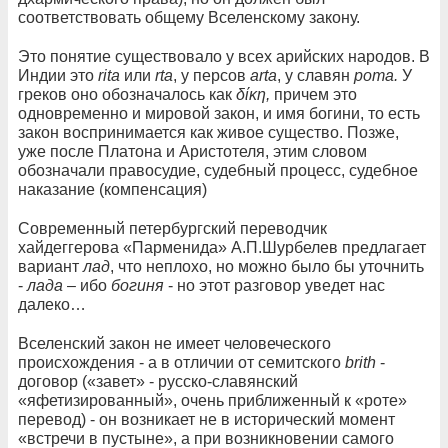
соответствовать общему Вселенскому закону.
Это понятие существовало у всех арийских народов. В
Индии это
rita
или
rta
, у персов
arta
, у славян
рота.
У
греков оно обозначалось как
δίκη,
причем это
одновременно и мировой закон, и имя богини, то есть
закон воспринимается как живое существо. Позже,
уже после Платона и Аристотеля, этим словом
обозначали правосудие, судебный процесс, судебное
наказание (компенсация)
Современный петербургский переводчик
хайдеггерова «Парменида» А.П.Шурбелев предлагает
вариант
лад
, что неплохо, но можно было бы уточнить
-
лада
– ибо
богиня
- но этот разговор уведет нас
далеко…
Вселенский закон не имеет человеческого
происхождения - а в отличии от семитского
brith
-
договор («завет» - русско-славянский
«яфетизированный», очень приближенный к «роте»
перевод) - он возникает не в исторический момент
«встречи в пустыне», а при возникновении самого