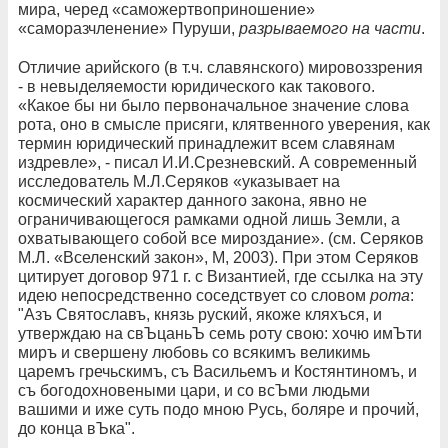
мира, черед «саможертвоприношение»
«саморазчленение» Пуруши,
разрываемого на части
.
Отличие арийского (в т.ч. славянского) мировоззрения
- в невыделяемости юридического как такового.
«Какое бы ни было первоначальное значение слова
рота, оно в смысле присяги, клятвенного уверения, как
термин юридический принадлежит всем славянам
издревле», - писал И.И.Срезневский. А современный
исследователь М.Л.Серяков «указывает на
космический характер данного закона, явно не
ограничивающегося рамками одной лишь Земли, а
охватывающего собой все мироздание». (см. Серяков
М.Л. «Вселенский закон», М, 2003). При этом Серяков
цитирует договор 971 г. с Византией, где ссылка на эту
идею непосредственно соседствует со словом
рота
:
"Азъ Святославъ, князь руский, якоже кляхъся, и
утверждаю на свЪцаньЪ семь роту свою: хочю имЪти
миръ и свершену любовь со всякимъ великимь
царемъ гречьскимъ, съ Васильемъ и Костянтиномъ, и
съ богодохновеными цари, и со всЪми людьми
вашими и иже суть подо мною Русь, боляре и прочий,
до конца вЪка".