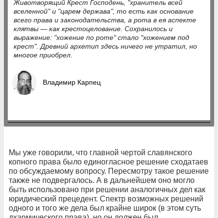
Животворящий Крест Господень, "хранитель всей
вселенной" и "царем держава", то есть как основание
всего права и законодательства, а рота в ея аспекте
клятвы — как крестоцелование. Сохранилось и
выражение: "хожение по роте" стало "хожением под
крест". Древний архетип здесь ничего не утратил, но
многое приобрел.
Владимир Карпец
Мы уже говорили, что главной чертой славянского
копного права было единогласное решение сходатаев
по обсуждаемому вопросу. Пересмотру такое решение
также не подвергалось. А в дальнейшем оно могло
быть использовано при решении аналогичных дел как
юридический прецедент. Спектр возможных решений
одного и того же дела был крайне широк (в этом суть
дхармического права), но он должен был