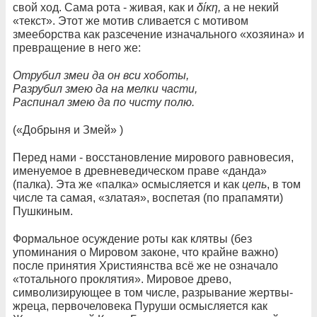
свой ход. Сама рота - живая, как и
δίκη,
а не некий
«текст». Этот же мотив сливается с мотивом
змееборства как разсечение изначального «хозяина» и
превращение в него же:
Отрубил змеи да он вси хоботы,
Разрубил змею да на мелки части,
Распинал змею да по чисту полю.
(«Добрыня и Змей» )
Перед нами - восстановление мирового равновесия,
именуемое в древневедическом праве «данда»
(палка). Эта же «палка» осмысляется и как
цепь
, в том
числе та самая, «златая», воспетая (по прапамяти)
Пушкиным.
Формальное осуждение роты как клятвы (без
упоминания о Мировом законе, что крайне важно)
после принятия Християнства всё же не означало
«тотального проклятия». Мировое древо,
символизирующее в том числе, разрывание жертвы-
жреца, первочеловека Пуруши осмысляется как