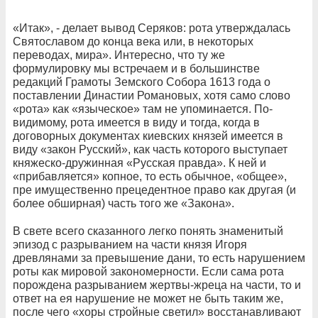
«Итак», - делает вывод Серяков: рота утверждалась
Святославом до конца века или, в некоторых
переводах, мира». Интересно, что ту же
формулировку мы встречаем и в большинстве
редакций Грамоты Земского Собора 1613 года о
поставлении Династии Романовых, хотя само слово
«рота» как «языческое» там не упоминается. По-
видимому, рота имеется в виду и тогда, когда в
договорных документах киевских князей имеется в
виду «закон Русский», как часть которого выступает
княжеско-дружинная «Русская правда». К ней и
«прибавляется» копное, то есть обычное, «общее»,
пре имущественно прецедентное право как другая (и
более обширная) часть того же «Закона».
В свете всего сказанного легко понять знаменитый
эпизод с разрыванием на части князя Игоря
древлянами за превышение дани, то есть нарушением
роты как мировой закономерности. Если сама рота
порождена разрыванием жертвы-жреца на части, то и
ответ на ея нарушение не может не быть таким же,
после чего «хоры стройные светил» восстанавливают