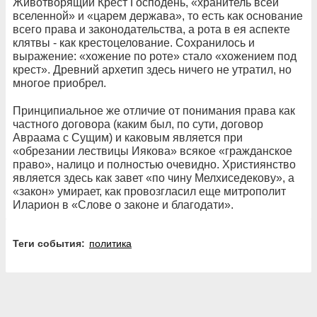
Животворящий Крест Господень, «хранитель всей
вселенной» и «царем держава», то есть как основание
всего права и законодательства, а рота в ея аспекте
клятвы - как крестоцелование. Сохранилось и
выражение: «хожение по роте» стало «хожением под
крест». Древний архетип здесь ничего не утратил, но
многое приобрел.
Принципиальное же отличие от понимания права как
частного договора (каким был, по сути, договор
Авраама с Сущим) и каковым является при
«обрезании лествицы Иякова» всякое «гражданское
право», налицо и полностью очевидно. Християнство
является здесь как завет «по чину Мелхиседекову», а
«закон» умирает, как провозгласил еще митрополит
Иларион в «Слове о законе и благодати».
Теги события:
политика