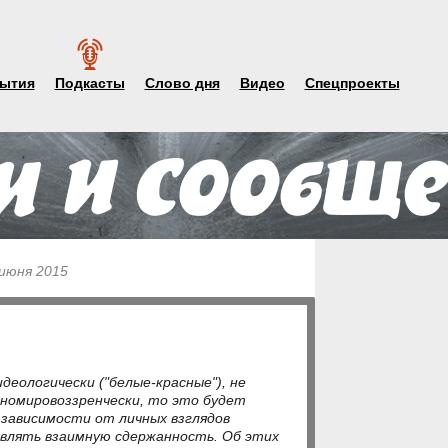
ытия
Подкасты
Слово дня
Видео
Спецпроекты
 июня 2015
деологически ("белые-красные"), не
инномировоззренчески, то это будет
зависимости от личных взглядов
являть взаимную сдержанность. Об этих