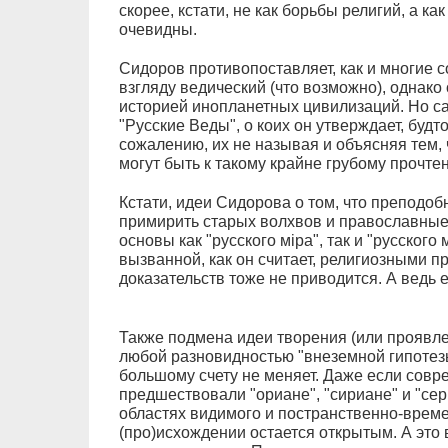
скорее, кстати, не как борьбы религий, а к
очевидны.
Сидоров противопоставляет, как и многие 
взгляду ведический (что возможно), однако
историей инопланетных цивилизаций. Но сам
"Русские Веды", о коих он утверждает, будт
сожалению, их не называя и объясняя тем, 
могут быть к такому крайне грубому прочте
Кстати, идеи Сидорова о том, что преподо
примирить старых волхвов и православные
основы как "русского мiра", так и "русского
вызванной, как он считает, религиозными п
доказательств тоже не приводится. А ведь 
Также подмена идеи творения (или проявле
любой разновидностью "внеземной гипотезы
большому счету не меняет. Даже если совр
предшествовали "ориане", "сириане" и "се
областях видимого и постранственно-време
(про)исхождении остается открытым. А это