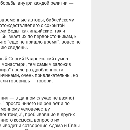
ак борьбы внутри каждой религии —
современные авторы, библейскому
 отождествляет его с сокрытой
и Веды, как индийские, так и
о бы знает их по первоисточникам, к
что "еще не пришло время", вовсе не
нию сведены.
бный Сергий Радонежский сумел
 монастыри, тем самым заложив
 мира" после раздробленности,
ричинами, очень привлекательны, но
если говоришь — говори.
ния — в данном случае не важно)
" просто ничего не решает и по
еменному человечеству
рпентоиды", пребывавшие в других
нного космоса, вопрос о их
 выводит и сотворение Адама и Еввы