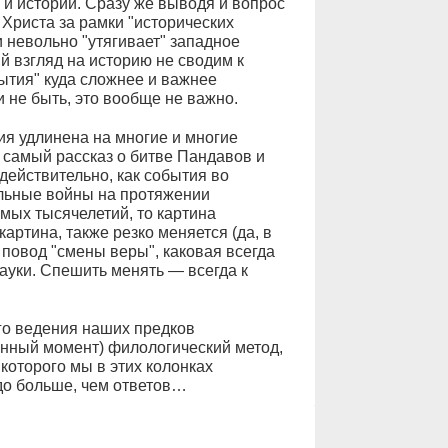
и истории. Сразу же выводя и вопрос
Христа за рамки "исторических
и невольно "утягивает" западное
й взгляд на историю не сводим к
ытия" куда сложнее и важнее
и не быть, это вообще не важно.
рия удлинена на многие и многие
е самый рассказ о битве Пандавов и
 действительно, как события во
ельные войны на протяжении
мых тысячелетий, то картина
картина, также резко меняется (да, в
 повод "смены веры", каковая всегда
науки. Спешить менять — всегда к
ого ведения наших предков
анный момент) филологический метод,
которого мы в этих колонках
здо больше, чем ответов…