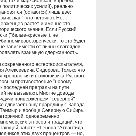
и, так и марксистская, впрочем,
 политических усилий), реально
тановятся (остаются) лишь две:
зыческая", что неточно). Но…
рженцев растет, и именно это
торического знания. Если Русский
ски ("белые-красные"), не
убинномировоззренчески, то это будет
не зависимости от личных взглядов
проявлять взаимную сдержанность.
и современного естествоиспытателя,
ия Алексеевича Сидорова. Только что
я хронология и психофизика Русского
оровым противостояние "новому
к последней преграды на пути
ий не вызывают. Многие доводы,
Будучи приверженцем "северной"
о сдвигает нашу прародину с Запада
в Таймыр и вообще Северную Сибирь.
 вторичной, одновременно
номорских этносов и традиций, что
лагающей работе Р.Генона "Атлантида
едников этих двух працентров — но,