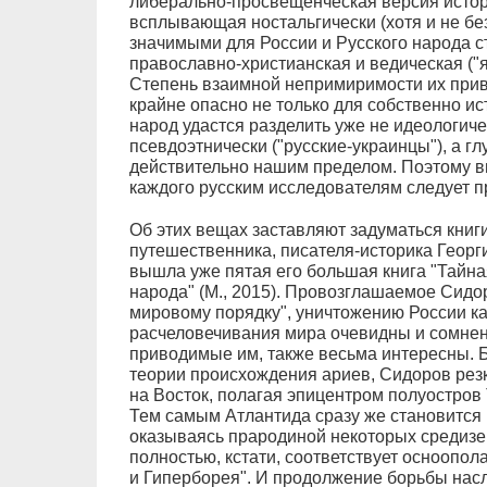
либерально-просвещенческая версия истори
всплывающая ностальгически (хотя и не без
значимыми для России и Русского народа с
православно-христианская и ведическая ("я
Степень взаимной непримиримости их приве
крайне опасно не только для собственно ис
народ удастся разделить уже не идеологиче
псевдоэтнически ("русские-украинцы"), а гл
действительно нашим пределом. Поэтому в
каждого русским исследователям следует 
Об этих вещах заставляют задуматься книг
путешественника, писателя-историка Георг
вышла уже пятая его большая книга "Тайна
народа" (М., 2015). Провозглашаемое Сид
мировому порядку", уничтожению России ка
расчеловечивания мира очевидны и сомнен
приводимые им, также весьма интересны. 
теории происхождения ариев, Сидоров резк
на Восток, полагая эпицентром полуостро
Тем самым Атлантида сразу же становится
оказываясь прародиной некоторых средизем
полностью, кстати, соответствует осноопо
и Гиперборея". И продолжение борьбы насл