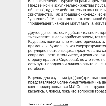
или расчленение Пуруши за рамки времени 
Предвечной и искупительной жертвы Исуса 
вбросов", куда ее действительно вольно ил
христианство. Так и традиционно-ведически
"уфологии". "Множественность состояний б
"пришельцев", каковые могут быть, а могут 
Другое дело, что, если действительно исто
тысячелетия, и если арийские эпосы, тот ж
Кауравов, понимать не метаисторически, а,
времени, и, буквально, как сверхразрушит
регулярно повторяющихся десятков этих са
современности, в том числе, и религиозная 
сторону правоты Сидорова), но это тоже не
есть путь народного и личного опыта, а не 
погибели.
В целом для изучения (до)(вне)христианск
представляется более убедительным (на д
коего придерживается М.Л.Серяков, трудов 
касались. Словом, пока что вопросов гора
Теги события:
политика