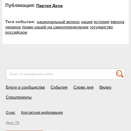
Публикация:
Партия Дела
Теги события:
национальный вопрос
нация
история
европа
украина
право наций на самоопределение
государство
российское
Блоги и сообщества
События
Слово дня
Видео
Спецпроекты
О нас
Контактная информация
День ТВ