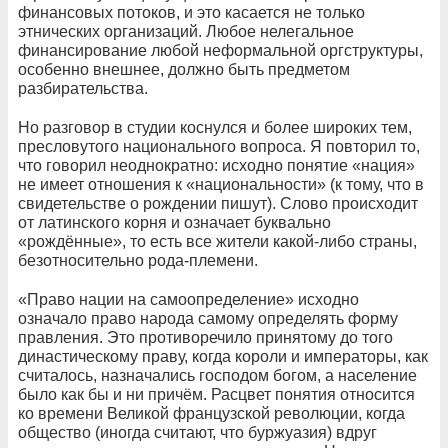
финансовых потоков, и это касается не только
этнических организаций. Любое нелегальное
финансирование любой неформальной оргструктуры,
особенно внешнее, должно быть предметом
разбирательства.
Но разговор в студии коснулся и более широких тем,
пресловутого национального вопроса. Я повторил то,
что говорил неоднократно: исходно понятие «нация»
не имеет отношения к «национальности» (к тому, что в
свидетельстве о рождении пишут). Слово происходит
от латинского корня и означает буквально
«рождённые», то есть все жители какой-либо страны,
безотносительно рода-племени.
«Право нации на самоопределение» исходно
означало право народа самому определять форму
правления. Это противоречило принятому до того
династическому праву, когда короли и императоры, как
считалось, назначались господом богом, а население
было как бы и ни причём. Расцвет понятия относится
ко времени Великой французской революции, когда
общество (иногда считают, что буржуазия) вдруг