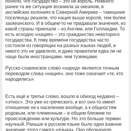
поняло, что государство – это не король. Немного
ранее та же ситуация возникла за океаном, в
английских колониях в Северной Америке – тамошние
поселенцы решили, что нация выше короля, тем более
заокеанского. И в общем-то не придавали значения, из
какой страны приехали – из Англии, или Голландии. То
есть исходно «нация» – это гражданство некоторого
государства. К тому времени государства часто
состояли из говорящих на разных языках людей, и
никого это не удивляло, и даже правители едва ли не
чаще были иностранцами, чем туземцами.
Русско-славянское слово «народ» является точным
переводом слова «нация», оно тоже означает «те, кто
народились».
Есть ещё и третье слово, вошло в обиход недавно –
«этнос». Это уже из греческого, и вот оно-то имеет
отношение не к населению вообще, а к общностям
родовым, или племенным – в общем близким по
происхождению или культуре. Но это больше термин
научный. Раньше в русском языке было одно важное
значение этого самого «языка». Оно обозначало