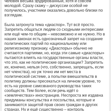
человек весьма эрудированный, хотя и совсем
молодой. Сразу скажу – дискуссии особой не
получилось, участники оказались довольно близки по
взглядам.
Была затронута тема «диаспор». Тут всё просто.
Запретить общаться людям со сходными интересами
или ещё чем-то общим – невозможно и не нужно. Но в
наших законах есть однозначный запрет на создание
политических партий по национальному или
религиозному признаку. «Диаспоры» обычно не
считаются партиями, но, когда эти самые «диаспоры»
пытаются влиять на государственные органы власти,
что это, как не политические организации? Запретить
их, конечно, нельзя (что, собственно, запрещать, если
нет членства), но уж точно им нет места в
политической системе, а попытки вмешательств в
политику должны пресекаться на личном уровне, то
есть на уровне самозваного руководства таких
сообществ. Тем более, если речь идёт о
«землячествах» иностранцев. Неспроста же издавна
придуманы консульства и посольства, которые и
занимаются защитой прав своих граждан в других
странах. Ну и ещё существенно – контроль