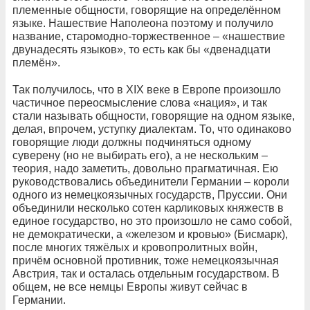
племенные общности, говорящие на определённом
языке. Нашествие Наполеона поэтому и получило
название, старомодно-торжественное – «нашествие
двунадесять языков», то есть как бы «двенадцати
племён».
Так получилось, что в XIX веке в Европе произошло
частичное переосмысление слова «нация», и так
стали называть общности, говорящие на одном языке,
делая, впрочем, уступку диалектам. То, что одинаково
говорящие люди должны подчиняться одному
суверену (но не выбирать его), а не нескольким –
теория, надо заметить, довольно прагматичная. Ею
руководствовались объединители Германии – короли
одного из немецкоязычных государств, Пруссии. Они
объединили несколько сотен карликовых княжеств в
единое государство, но это произошло не само собой,
не демократически, а «железом и кровью» (Бисмарк),
после многих тяжёлых и кровопролитных войн,
причём основной противник, тоже немецкоязычная
Австрия, так и осталась отдельным государством. В
общем, не все немцы Европы живут сейчас в
Германии.