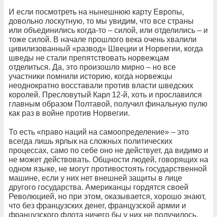
И если посмотреть на нынешнюю карту Европы,
довольно лоскутную, то мы увидим, что все страны
или объединились когда-то – силой, или отделились – и
тоже силой. В начале прошлого века очень хвалили
цивилизованный «развод» Швеции и Норвегии, когда
шведы не стали препятствовать норвежцам
отделиться. Да, это произошло мирно – но все
участники помнили историю, когда норвежцы
неоднократно восставали против власти шведских
королей. Пресловутый Карл 12-й, хоть и прославился
главным образом Полтавой, получил финальную пулю
как раз в войне против Норвегии.
То есть «право наций на самоопределение» – это
всегда лишь ярлык на сложных политических
процессах, само по себе оно не действует, да видимо и
не может действовать. Общности людей, говорящих на
одном языке, не могут противостоять государственной
машине, если у них нет внешней защиты в лице
другого государства. Американцы гордятся своей
Революцией, но при этом, оказывается, хорошо знают,
что без французских денег, французской армии и
французского флота ничего бы у них не получилось.