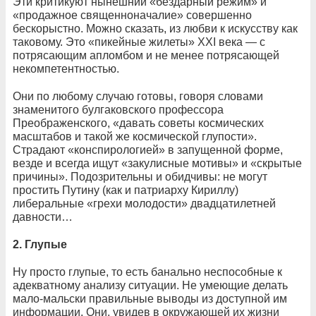
Эти критикуют нынешний «бездарный режим» и
«продажное священноначалие» совершенно
бескорыстно. Можно сказать, из любви к искусству как
таковому. Это «пикейные жилеты» ХХI века — с
потрясающим апломбом и не менее потрясающей
некомпетентностью.
Они по любому случаю готовы, говоря словами
знаменитого булгаковского профессора
Преображенского, «давать советы космических
масштабов и такой же космической глупости».
Страдают «конспирологией» в запущенной форме,
везде и всегда ищут «закулисные мотивы» и «скрытые
причины». Подозрительны и обидчивы: не могут
простить Путину (как и патриарху Кириллу)
либеральные «грехи молодости» двадцатилетней
давности…
2.
Глупые
Ну просто глупые, то есть банально неспособные к
адекватному анализу ситуации. Не умеющие делать
мало-мальски правильные выводы из доступной им
информации. Они, увидев в окружающей их жизни