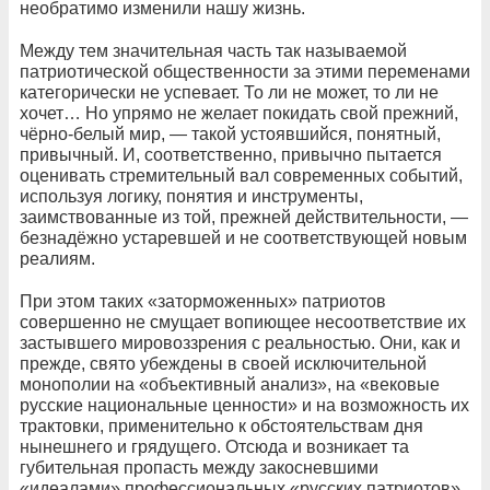
необратимо изменили нашу жизнь.
Между тем значительная часть так называемой
патриотической общественности за этими переменами
категорически не успевает. То ли не может, то ли не
хочет… Но упрямо не желает покидать свой прежний,
чёрно-белый мир, — такой устоявшийся, понятный,
привычный. И, соответственно, привычно пытается
оценивать стремительный вал современных событий,
используя логику, понятия и инструменты,
заимствованные из той, прежней действительности, —
безнадёжно устаревшей и не соответствующей новым
реалиям.
При этом таких «заторможенных» патриотов
совершенно не смущает вопиющее несоответствие их
застывшего мировоззрения с реальностью. Они, как и
прежде, свято убеждены в своей исключительной
монополии на «объективный анализ», на «вековые
русские национальные ценности» и на возможность их
трактовки, применительно к обстоятельствам дня
нынешнего и грядущего. Отсюда и возникает та
губительная пропасть между закосневшими
«идеалами» профессиональных «русских патриотов»