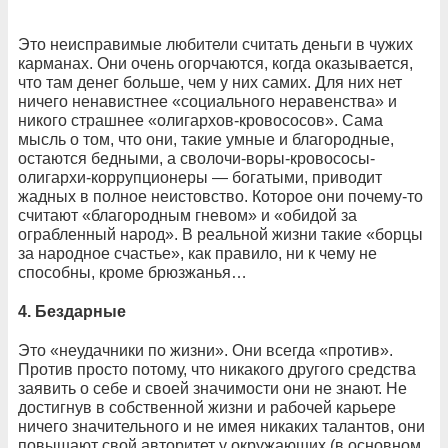
Это неисправимые любители считать деньги в чужих
карманах. Они очень огорчаются, когда оказывается,
что там денег больше, чем у них самих. Для них нет
ничего ненавистнее «социального неравенства» и
никого страшнее «олигархов-кровососов». Сама
мысль о том, что они, такие умные и благородные,
остаются бедными, а сволочи-воры-кровососы-
олигархи-коррупционеры — богатыми, приводит
жадных в полное неистовство. Которое они почему-то
считают «благородным гневом» и «обидой за
ограбленный народ». В реальной жизни такие «борцы
за народное счастье», как правило, ни к чему не
способны, кроме брюзжанья…
4. Б
ездарные
Это «неудачники по жизни». Они всегда «против».
Против просто потому, что никакого другого средства
заявить о себе и своей значимости они не знают. Не
достигнув в собственной жизни и рабочей карьере
ничего значительного и не имея никаких талантов, они
повышают свой авторитет у окружающих (в основном