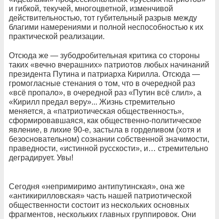
и гибкой, текучей, многоцветной, изменчивой
действительностью, тот губительный разрыв между
благими намерениями и полной неспособностью к их
практической реализации.
Отсюда же — зубодробительная критика со стороны
таких «вечно вчерашних» патриотов любых начинаний
президента Путина и патриарха Кирилла. Отсюда —
громогласные стенания о том, что в очередной раз
«всё пропало», в очередной раз «Путин всё слил», а
«Кирилл предал веру»... Жизнь стремительно
меняется, а «патриотическая общественность»,
сформировавшаяся, как общественно-политическое
явление, в лихие 90-е, застыла в горделивом (хотя и
безосновательном) сознании собственной значимости,
праведности, «истинной русскости», и… стремительно
деградирует. Увы!
Сегодня «непримиримо антипутинская», она же
«антикирилловская» часть нашей патриотической
общественности состоит из нескольких основных
фрагментов, нескольких главных группировок. Они