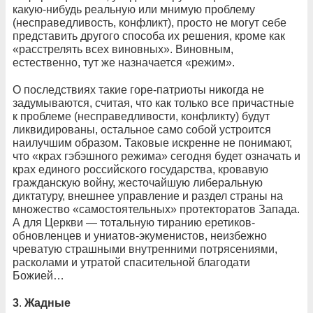
какую-нибудь реальную или мнимую проблему
(несправедливость, конфликт), просто не могут себе
представить другого способа их решения, кроме как
«расстрелять всех виновных». Виновным,
естественно, тут же назначается «режим».
О последствиях такие горе-патриоты никогда не
задумываются, считая, что как только все причастные
к проблеме (несправедливости, конфликту) будут
ликвидированы, остальное само собой устроится
наилучшим образом. Таковые искренне не понимают,
что «крах гэбэшного режима» сегодня будет означать и
крах единого российского государства, кровавую
гражданскую войну, жесточайшую либеральную
диктатуру, внешнее управление и раздел страны на
множество «самостоятельных» протекторатов Запада.
А для Церкви — тотальную тиранию еретиков-
обновленцев и униатов-экуменистов, неизбежно
чреватую страшными внутренними потрясениями,
расколами и утратой спасительной благодати
Божией…
3
.
Жадные