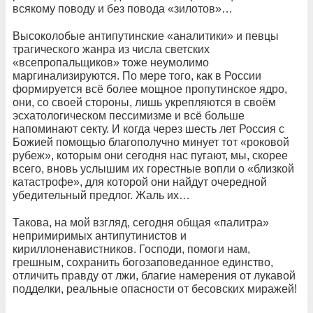
всякому поводу и без повода «зилотов»…
Высоколобые антипутинские «аналитики» и певцы
трагического жанра из числа светских
«всепропальщиков» тоже неумолимо
маргинализируются. По мере того, как в России
формируется всё более мощное пропутинское ядро,
они, со своей стороны, лишь укрепляются в своём
эсхатологическом пессимизме и всё больше
напоминают секту. И когда через шесть лет Россия с
Божией помощью благополучно минует тот «роковой
рубеж», которым они сегодня нас пугают, мы, скорее
всего, вновь услышим их горестные вопли о «близкой
катастрофе», для которой они найдут очередной
убедительный предлог. Жаль их…
Такова, на мой взгляд, сегодня общая «палитра»
непримиримых антипутинистов и
кириллоненавистников. Господи, помоги нам,
грешным, сохранить богозаповеданное единство,
отличить правду от лжи, благие намерения от лукавой
подделки, реальные опасности от бесовских миражей!