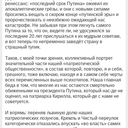
ренессанс: «последний срок Путина» оживил их
апокалиптические грёзы, и они с новыми силами
бросились вещать о скором конце «путинской эры» и
пророчествовать о неизбежно ожидающей нас
катастрофе. Не забывая при этом лягнуть самого
Путина за то, что он, видите ли, не удосужился за
последние 20 лет прислушаться к их мудрым советам,
и вот теперь-то непременно заведёт страну в
страшный тупик.
Таков, с моей точки зрения, коллективный портрет
значительной части нашей «патриотической
общественности», в состав которой, повторю, я и себя,
грешного, тоже включаю, находя и в самом себе черты
всех перечисленных выше психотипов. Наша главная
беда в том, что многие из нас остаются смертельно
обиженными на президента Путина, который нас-де не
оценил, на патриарха Кирилла, который-де с нами не
советуется.
И впрямь: переняв львиную долю наших
патриотических лозунгов, Кремль и Чистый переулок
категорически отказались впускать «во власть» самих