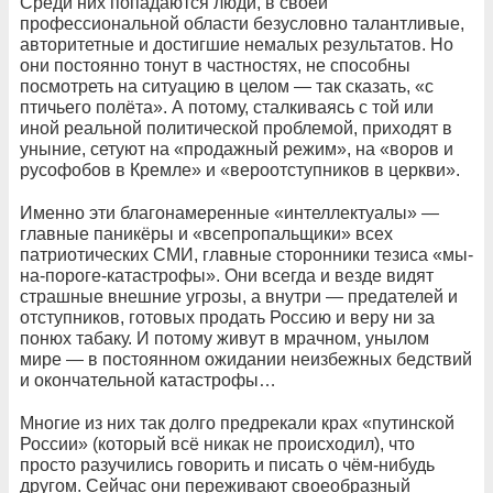
Среди них попадаются люди, в своей
профессиональной области безусловно талантливые,
авторитетные и достигшие немалых результатов. Но
они постоянно тонут в частностях, не способны
посмотреть на ситуацию в целом — так сказать, «с
птичьего полёта». А потому, сталкиваясь с той или
иной реальной политической проблемой, приходят в
уныние, сетуют на «продажный режим», на «воров и
русофобов в Кремле» и «вероотступников в церкви».
Именно эти благонамеренные «интеллектуалы» —
главные паникёры и «всепропальщики» всех
патриотических СМИ, главные сторонники тезиса «мы-
на-пороге-катастрофы». Они всегда и везде видят
страшные внешние угрозы, а внутри — предателей и
отступников, готовых продать Россию и веру ни за
понюх табаку. И потому живут в мрачном, унылом
мире — в постоянном ожидании неизбежных бедствий
и окончательной катастрофы…
Многие из них так долго предрекали крах «путинской
России» (который всё никак не происходил), что
просто разучились говорить и писать о чём-нибудь
другом. Сейчас они переживают своеобразный