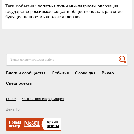
Теги события:
политика
путин
увы-патриоты
оппозиция
государство российское
соцсети
общество
власть
развитие
будущее
ценности
идеология
главная
Блоги и сообщества
События
Слово дня
Видео
Спецпроекты
О нас
Контактная информация
День ТВ
№31
Архив
Новый
номер
газеты