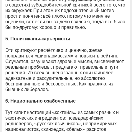
в соцсетях) зубодробительной критикой всего того, что
их окружает. При этом их подсознательный мотив
прост и понятен: всё плохо, потому что меня не
оценили, вот если бы за дело взялся я, тогда всё было
бы по-другому: хорошо и правильно.
5. П
олитиканы-карьеристы
.
Эти критикуют расчётливо и цинично, желая
понравиться «ширнармассам» и повысить рейтинг.
Случается, озвучивают здравые мысли, высвечивают
реальные проблемы, предлагают правильные пути
решения. Из всех вышеназванных они наиболее
адекватные и рассудительные, но абсолютно
беспринципные и бессовестные. Как правило, из
бывших либералов.
6. Н
ационально озабоченные
Тут кипит настоящий «коктейль» из самых разных и
экзотических ингредиентов: псевдоарийских
родноверов, «русских язычников», непримиримых
националистов, скинхедов, «белых» расистов,