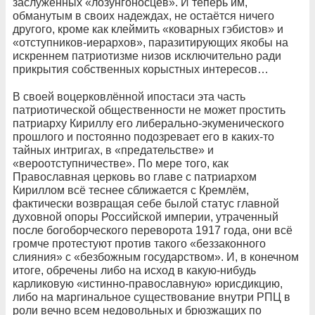
заслуженных «лозунгоносцев». И теперь им,
обманутым в своих надеждах, не остаётся ничего
другого, кроме как клеймить «коварных гэбистов» и
«отступников-иерархов», паразитирующих якобы на
искреннем патриотизме низов исключительно ради
прикрытия собственных корыстных интересов…
В своей воцерковлённой ипостаси эта часть
патриотической общественности не может простить
патриарху Кириллу его либерально-экуменического
прошлого и постоянно подозревает его в каких-то
тайных интригах, в «предательстве» и
«вероотступничестве». По мере того, как
Православная церковь во главе с патриархом
Кириллом всё теснее сближается с Кремлём,
фактически возвращая себе былой статус главной
духовной опоры Российской империи, утраченный
после богоборческого переворота 1917 года, они всё
громче протестуют против такого «беззаконного
слияния» с «безбожным государством». И, в конечном
итоге, обречены либо на исход в какую-нибудь
карликовую «истинно-православную» юрисдикцию,
либо на маргинальное существование внутри РПЦ в
роли вечно всем недовольных и брюзжащих по