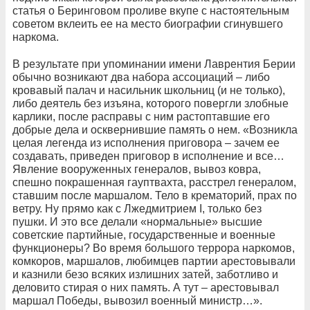
статья о Беринговом проливе вкупе с настоятельным
советом вклеить ее на место биографии сгинувшего
наркома.
В результате при упоминании имени Лаврентия Берии
обычно возникают два набора ассоциаций – либо
кровавый палач и насильник школьниц (и не только),
либо деятель без изъяна, которого повергли злобные
карлики, после расправы с ним растоптавшие его
добрые дела и осквернившие память о нем. «Возникла
целая легенда из исполнения приговора – зачем ее
создавать, приведен приговор в исполнение и все…
Явление вооруженных генералов, вывоз ковра,
спешно покрашенная гауптвахта, расстрел генералом,
ставшим после маршалом. Тело в крематорий, прах по
ветру. Ну прямо как с Лжедмитрием I, только без
пушки. И это все делали «нормальные» высшие
советские партийные, государственные и военные
функционеры? Во время большого террора наркомов,
комкоров, маршалов, любимцев партии арестовывали
и казнили безо всяких излишних затей, заботливо и
деловито стирая о них память. А тут – арестовывал
маршал Победы, вывозил военный министр…».