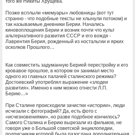
того же Никиты Хрущева.
Позже всплыли «мемуары» любовницы (вот тут
странно - что подобные тексты не хлынули потоком) и
так называемые дневники Берии. Начались
киновоплощения Берии и возник почти что культ
альтернативного развития СССР и его вождя -
Лаврентия Берия, рожденный из ностальгии и ярких
осколков Прошлого…
Как совместить задуманную Берией перестройку и его
кровавое прошлое, в котором он занимал место
одного из главных палачей сталинского режима?
Достоевский употреблял выражение «злодеи
развития». Именно к ним можно отнести Л.П.
Берию…»
При Сталине происходили зачистки «истории», люди
исчезали с фотографий? Да, есть фото с
«исчезновениями», но разве подобное кончилось?
Самого Сталина и Берию вырезали из фильмов, не
говоря уже о Большой советской энциклопедии,
подписчикам которой была разослана дополнительная