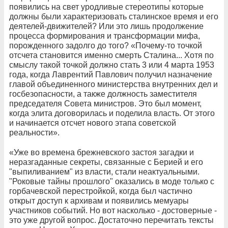
появились на свет уродливые стереотипы которые
должны были характеризовать сталинское время и его
деятелей-движителей? Или это лишь продолжение
процесса формирования и трансформации мифа,
порожденного задолго до того? «Почему-то точкой
отсчета становится именно смерть Сталина... Хотя по
смыслу такой точкой должно стать 3 или 4 марта 1953
года, когда Лаврентий Павлович получил назначение
главой объединенного министерства внутренних дел и
госбезопасности, а также должность заместителя
председателя Совета министров. Это был момент,
когда элита договорилась и поделила власть. От этого
и начинается отсчет нового этапа советской
реальности».
«Уже во времена брежневского застоя загадки и
неразгаданные секреты, связанные с Берией и его
"выпиливанием" из власти, стали неактуальными.
"Роковые тайны прошлого" оказались в моде только с
горбачевской перестройкой, когда был частично
открыт доступ к архивам и появились мемуары
участников событий. Но вот насколько - достоверные -
это уже другой вопрос. Достаточно перечитать тексты