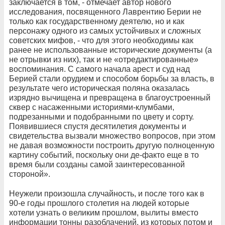
заключается в том, - отмечает автор нового
исследования, посвященного Лаврентию Берии не
только как государственному деятелю, но и как
персонажу одного из самых устойчивых и сложных
советских мифов, - что для этого необходимы как
ранее не использованные исторические документы (а
не отрывки из них), так и не «отредактированные»
воспоминания. С самого начала арест и суд над
Берией стали орудием и способом борьбы за власть, в
результате чего историческая поляна оказалась
изрядно вычищена и превращена в благоустроенный
сквер с насаженными историями-клумбами,
подрезанными и подобранными по цвету и сорту.
Появившиеся спустя десятилетия документы и
свидетельства вызвали множество вопросов, при этом
не давая возможности построить другую полноценную
картину событий, поскольку они де-факто еще в то
время были созданы самой заинтересованной
стороной».
Неужели произошла случайность, и после того как в
90-е годы прошлого столетия на людей которые
хотели узнать о великим прошлом, вылиты вместо
информации тонны разоблачений, из которых потом и