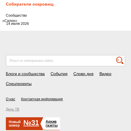
Собиратели сокровищ
Cообщество
«Салон»
14 июля 2026
Блоги и сообщества
События
Слово дня
Видео
Спецпроекты
О нас
Контактная информация
День ТВ
№31
Архив
Новый
номер
газеты