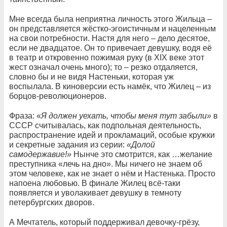
Мне всегда была неприятна личность этого Жильца –
он представляется жёстко-эгоистичным и нацеленным
на свои потребности. Настя для него – дело десятое,
если не двадцатое. Он то привечает девушку, водя её
в театр и откровенно пожимая руку (в XIX веке этот
жест означал очень много); то – резко отдаляется,
словно бы и не видя Настеньки, которая уж
воспылала. В киноверсии есть намёк, что Жилец – из
борцов-революционеров.
Фраза: «
Я должен уехать, чтобы меня тут забыли»
в
СССР считывалась, как подпольная деятельность,
распространение идей и прокламаций, особые кружки
и секретные задания из серии:
«Долой
самодержавие!»
Нынче это смотрится, как …желание
преступника «лечь на дно». Мы ничего не знаем об
этом человеке, как не знает о нём и Настенька. Просто
напоена любовью. В финале Жилец всё-таки
появляется и уволакивает девушку в темноту
петербургских дворов.
А Мечтатель, который поддерживал девочку-грёзу,