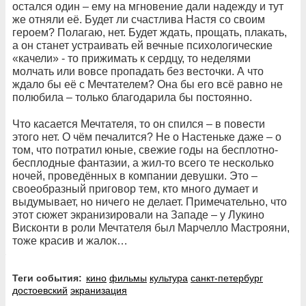
остался один – ему на мгновение дали надежду и тут
же отняли её. Будет ли счастлива Настя со своим
героем? Полагаю, нет. Будет ждать, прощать, плакать,
а он станет устраивать ей вечные психологические
«качели» - то прижимать к сердцу, то неделями
молчать или вовсе пропадать без весточки. А что
ждало бы её с Мечтателем? Она бы его всё равно не
полюбила – только благодарила бы постоянно.
Что касается Мечтателя, то он спился – в повести
этого нет. О чём печалится? Не о Настеньке даже – о
том, что потратил юные, свежие годы на бесплотно-
бесплодные фантазии, а жил-то всего те несколько
ночей, проведённых в компании девушки. Это –
своеобразный приговор тем, кто много думает и
выдумывает, но ничего не делает. Примечательно, что
этот сюжет экранизировали на Западе – у Лукино
Висконти в роли Мечтателя был Марчелло Мастрояни,
тоже красив и жалок…
Теги события:
кино
фильмы
культура
санкт-петербург
достоевский
экранизация