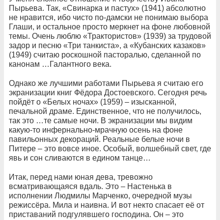
Пырьева. Так, «Свинарка и пастух» (1941) абсолютно
не нравится, ибо чисто по-дамски не понимаю выбора
Глаши, и остальное просто меркнет на фоне любовной
темы. Очень люблю «Трактористов» (1939) за трудовой
задор и песню «Три танкиста», а «Кубанских казаков»
(1949) считаю роскошной пасторалью, сделанной по
канонам …Галантного века.
Однако же лучшими работами Пырьева я считаю его
экранизации книг Фёдора Достоевского. Сегодня речь
пойдёт о «Белых ночах» (1959) – изысканной,
печальной драме. Единственное, что не получилось,
так это …те самые ночи. В экранизации мы видим
какую-то инфернально-мрачную осень на фоне
павильонных декораций. Реальные белые ночи в
Питере – это вовсе иное. Особый, волшебный свет, где
явь и сон сливаются в едином танце…
Итак, перед нами юная дева, тревожно
всматривающаяся вдаль. Это – Настенька в
исполнении Людмилы Марченко, очередной музы
режиссёра. Мила и наивна. И вот некто спасает её от
приставаний подгулявшего господина. Он – это