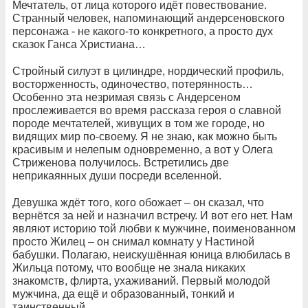
Мечтатель, от лица которого идёт повествование.
Странный человек, напоминающий андерсеновского
персонажа - не какого-то конкретного, а просто дух
сказок Ганса Христиана…
Стройный силуэт в цилиндре, нордический профиль,
восторженность, одиночество, потерянность…
Особенно эта незримая связь с Андерсеном
прослеживается во время рассказа героя о славной
породе мечтателей, живущих в том же городе, но
видящих мир по-своему. Я не знаю, как можно быть
красивым и нелепым одновременно, а вот у Олега
Стриженова получилось. Встретились две
неприкаянных души посреди вселенной.
Девушка ждёт того, кого обожает – он сказал, что
вернётся за ней и назначил встречу. И вот его нет. Нам
являют историю той любви к мужчине, поименованном
просто Жилец – он снимал комнату у Настиной
бабушки. Полагаю, неискушённая юница влюбилась в
Жильца потому, что вообще не знала никаких
знакомств, флирта, ухаживаний. Первый молодой
мужчина, да ещё и образованный, тонкий и
таинственный.