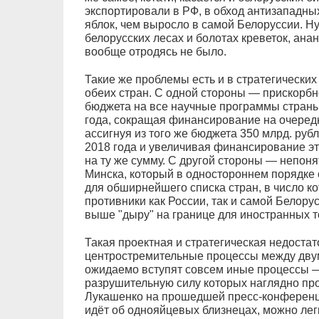
экспортировали в РФ, в обход антизападны
яблок, чем выросло в самой Белоруссии. Ну
белорусских лесах и болотах креветок, анан
вообще отродясь не было.
Такие же проблемы есть и в стратегически
обеих стран. С одной стороны — прискорбно
бюджета на все научные программы страны 
года, сокращая финансирование на очеред
ассигнуя из того же бюджета 350 млрд. руб
2018 года и увеличивая финансирование эт
на ту же сумму. С другой стороны — непон
Минска, который в одностороннем порядке 
для обширнейшего списка стран, в число к
противники как России, так и самой Белору
выше "дыру" на границе для иностранных то
Такая проектная и стратегическая недоста
центростремительные процессы между двум
ожидаемо вступят совсем иные процессы 
разрушительную силу которых наглядно п
Лукашенко на прошедшей пресс-конференци
идёт об однояйцевых близнецах, можно легк