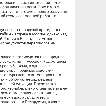
застопорившейся интеграции только
рон начинает искать "где и что мы
ействует и того хуже, прямо разрушая
тий схемы совместной работы и
русских противоречий президенты
жайшей встрече в Москве, однако над
й России и Белоруссии можно
ных результатов переговоров на
 единое и взаимоувязанное народное
о осколками — Россией, Казахстаном,
 республиками, в одночасье
дилемму: прошлый, советский
а контуры нового интеграционного
ах и обломках некогда единой
внешней ситуации. После краха
льного неолиберального капитализма не
идеологам провозгласить "конец
мперии доллара". Для этого
транство" — и Белоруссия, и даже