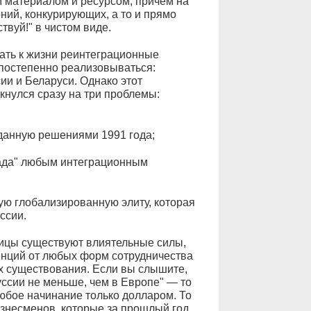
 материалом и ресурсом, причём на
ий, конкурирующих, а то и прямо
вуй!" в чистом виде.
ать к жизни реинтеграционные
 постепенно реализовываться:
и и Беларуси. Однако этот
кнулся сразу на три проблемы:
данную решениями 1991 года;
пада" любым интеграционным
ую глобализированную элиту, которая
ссии.
ницы существуют влиятельные силы,
нций от любых форм сотрудничества
х существования. Если вы слышите,
уссии не меньше, чем в Европе" — то
любое начинание только долларом. То
бизнесменов, которые за прошлый год