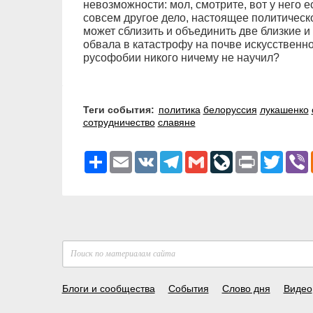
невозможности: мол, смотрите, вот у него ес
совсем другое дело, настоящее политическо
может сблизить и объединить две близкие и
обвала в катастрофу на почве искусственн
русофобии никого ничему не научил?
Теги события:
политика
белоруссия
лукашенко
сотрудничество
славяне
Ресурс
Email
VK
Telegram
Gmail
LiveJournal
Print
Twitter
V
Блоги и сообщества
События
Слово дня
Видео