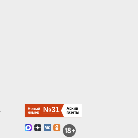
№31
Архив
Новый
й
номер
газеты