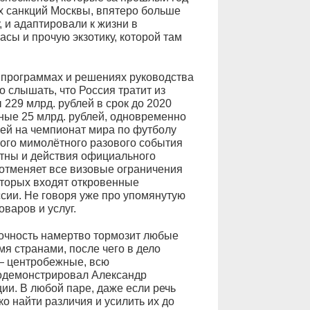
х санкций Москвы, впятеро больше
, и адаптировали к жизни в
асы и прочую экзотику, которой там
х программах и решениях руководства
 слышать, что Россия тратит из
229 млрд. рублей в срок до 2020
ные 25 млрд. рублей, одновременно
лей на чемпионат мира по футболу
ого мимолётного разового события
ятны и действия официального
отменяет все визовые ограничения
оторых входят откровенные
ссии. Не говоря уже про упомянутую
варов и услуг.
точность намертво тормозит любые
я странами, после чего в дело
— центробежные, всю
родемонстрировал Александр
и. В любой паре, даже если речь
о найти различия и усилить их до