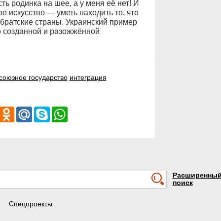
ть родинка на шее, а у меня её нет! И
е искусство — уметь находить то, что
 братские страны. Украинский пример
о созданной и разожжённой
союзное государство
интеграция
iber
Odnoklassniki
Mail.Ru
Skype
WhatsApp
Расширенны
поиск
Спецпроекты