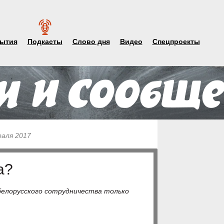
ытия
Подкасты
Слово дня
Видео
Спецпроекты
раля 2017
а?
белорусского сотрудничества только