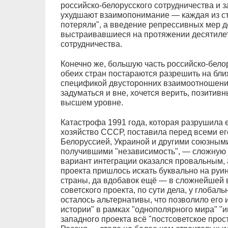
российско-белорусского сотрудничества и 
ухудшают взаимопонимание — каждая из сто
потеряли", а введение репрессивных мер д
выстраивавшиеся на протяжении десятиле
сотрудничества.
Конечно же, большую часть российско-бело
обеих стран постараются разрешить на бли
спецификой двусторонних взаимоотношени
задуматься и вне, хочется верить, позитив
высшем уровне.
Катастрофа 1991 года, которая разрушила
хозяйство СССР, поставила перед всеми ег
Белоруссией, Украиной и другими союзными
получившими "независимость", — сложную 
вариант интеграции оказался провальным, 
проекта пришлось искать буквально на руин
страны, да вдобавок ещё — в сложнейшей 
советского проекта, по сути дела, у глоба
осталось альтернативы, что позволило его 
истории" в рамках "однополярного мира" "и
западного проекта всё "постсоветское прос