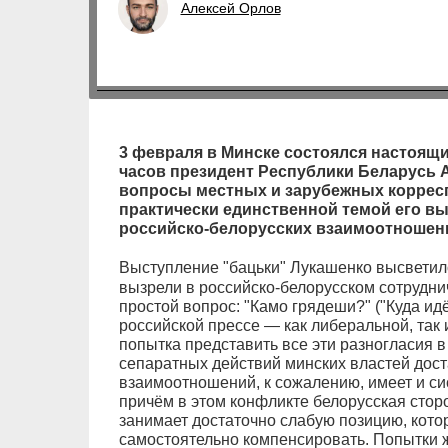
Алексей Орлов
3 февраля в Минске состоялся настоящ
часов президент Республики Беларусь 
вопросы местных и зарубежных коррес
практически единственной темой его в
российско-белорусских взаимоотношен
Выступление "бацьки" Лукашенко высветило
вызрели в российско-белорусском сотруднич
простой вопрос: "Камо грядеши?" ("Куда и
российской прессе — как либеральной, так
попытка представить все эти разногласия 
сепаратных действий минских властей дост
взаимоотношений, к сожалению, имеет и си
причём в этом конфликте белорусская сто
занимает достаточно слабую позицию, кото
самостоятельно компенсировать. Попытки ж