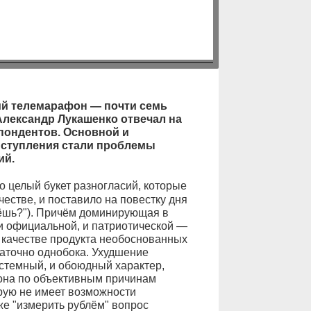
ий телемарафон
— почти семь
Александр Лукашенко отвечал на
пондентов. Основной и
ыступления стали проблемы
ий.
 целый букет разног
ласий, которые
естве, и поставило на повестку дня
дёшь?"). Причём доминирующая в
 и официальной, и патриотической —
в качестве продукта необоснованных
аточно однобока. Ухудшение
стемный, и обоюдный характер,
рона по объективным причинам
рую не имеет возможности
е "измерить рублём" вопрос