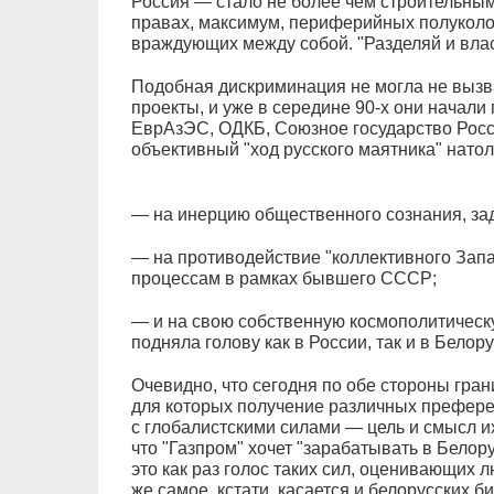
Россия — стало не более чем строительным
правах, максимум, периферийных полуколон
враждующих между собой. "Разделяй и власт
Подобная дискриминация не могла не вызв
проекты, и уже в середине 90-х они начали
ЕврАзЭС, ОДКБ, Союзное государство Росси
объективный "ход русского маятника" натол
— на инерцию общественного сознания, за
— на противодействие "коллективного За
процессам в рамках бывшего СССР;
— и на свою собственную космополитическ
подняла голову как в России, так и в Белору
Очевидно, что сегодня по обе стороны гра
для которых получение различных префере
с глобалистскими силами — цель и смысл и
что "Газпром" хочет "зарабатывать в Белор
это как раз голос таких сил, оценивающих 
же самое, кстати, касается и белорусских 