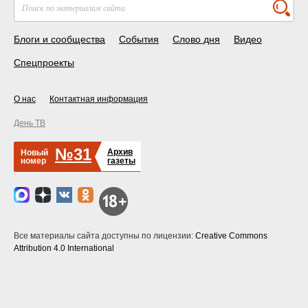
Блоги и сообщества
События
Слово дня
Видео
Спецпроекты
О нас
Контактная информация
День ТВ
№31
Архив
Новый
номер
газеты
Все материалы сайта доступны по лицензии:
Creative Commons
Attribution 4.0 International