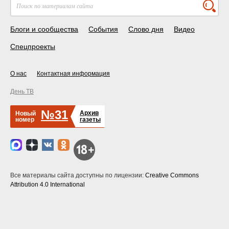
Блоги и сообщества
События
Слово дня
Видео
Спецпроекты
О нас
Контактная информация
День ТВ
№31
Архив
Новый
номер
газеты
Все материалы сайта доступны по лицензии:
Creative Commons
Attribution 4.0 International