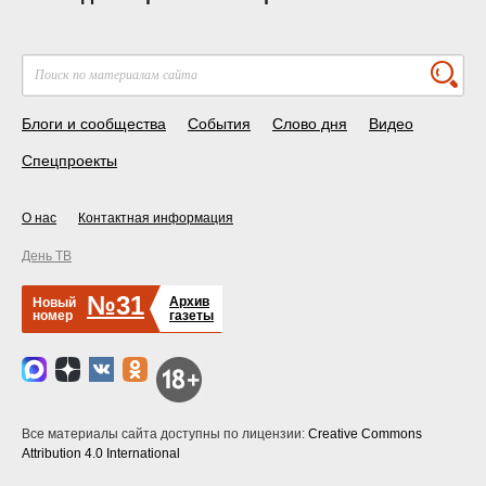
Блоги и сообщества
События
Слово дня
Видео
Спецпроекты
О нас
Контактная информация
День ТВ
№31
Архив
Новый
номер
газеты
Все материалы сайта доступны по лицензии:
Creative Commons
Attribution 4.0 International